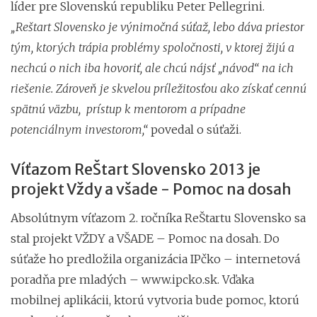
líder pre Slovenskú republiku Peter Pellegrini.
„Reštart Slovensko je výnimočná súťaž, lebo dáva priestor
tým, ktorých trápia problémy spoločnosti, v ktorej žijú a
nechcú o nich iba hovoriť, ale chcú nájsť „návod“ na ich
riešenie. Zároveň je skvelou príležitosťou ako získať cennú
spätnú väzbu, prístup k mentorom a prípadne
potenciálnym investorom,“
povedal o súťaži.
Víťazom ReŠtart Slovensko 2013 je
projekt Vždy a všade - Pomoc na dosah
Absolútnym víťazom 2. ročníka ReŠtartu Slovensko sa
stal projekt VŽDY a VŠADE – Pomoc na dosah. Do
súťaže ho predložila organizácia IPčko – internetová
poradňa pre mladých – www.ipcko.sk. Vďaka
mobilnej aplikácii, ktorú vytvoria bude pomoc, ktorú