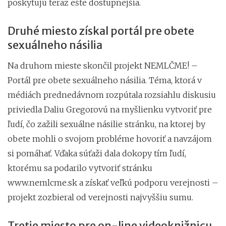
poskytujú teraz ešte dostupnejšia.
Druhé miesto získal portál pre obete
sexuálneho násilia
Na druhom mieste skončil projekt NEMLČME! –
Portál pre obete sexuálneho násilia. Téma, ktorá v
médiách prednedávnom rozpútala rozsiahlu diskusiu
priviedla Daliu Gregorovú na myšlienku vytvoriť pre
ľudí, čo zažili sexuálne násilie stránku, na ktorej by
obete mohli o svojom probléme hovoriť a navzájom
si pomáhať. Vďaka súťaži dala dokopy tím ľudí,
ktorému sa podarilo vytvoriť stránku
www.nemlcme.sk a získať veľkú podporu verejnosti –
projekt zozbieral od verejnosti najvyššiu sumu.
Tretie miesto pre on-line videoknižnicu