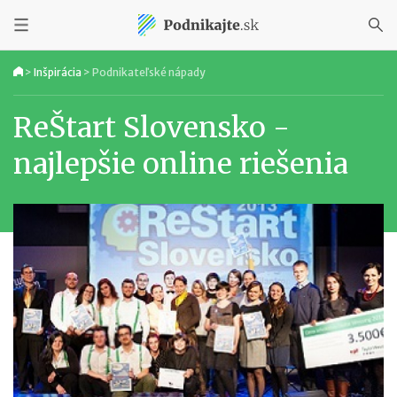
>
Inšpirácia
>
Podnikateľské nápady
ReŠtart Slovensko -
najlepšie online riešenia