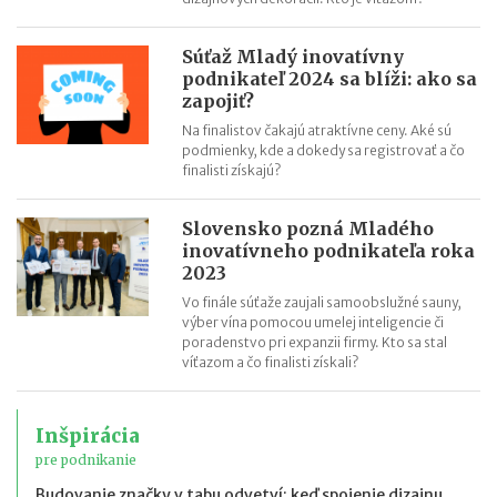
Súťaž Mladý inovatívny
podnikateľ 2024 sa blíži: ako sa
zapojiť?
Na finalistov čakajú atraktívne ceny. Aké sú
podmienky, kde a dokedy sa registrovať a čo
finalisti získajú?
Slovensko pozná Mladého
inovatívneho podnikateľa roka
2023
Vo finále súťaže zaujali samoobslužné sauny,
výber vína pomocou umelej inteligencie či
poradenstvo pri expanzii firmy. Kto sa stal
víťazom a čo finalisti získali?
Inšpirácia
pre podnikanie
Budovanie značky v tabu odvetví: keď spojenie dizajnu,