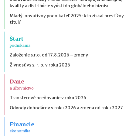
kvality a distribúcie vyústi do globálneho biznisu
Mladý inovatívny podnikateľ 2025: kto získal prestížny
titul?
Štart
podnikania
Založenie s.r.o. od 17.8.2026 – zmeny
Živnosť vs s. r. o. v roku 2026
Dane
a účtovníctvo
Transferové oceňovanie v roku 2026
Odvody dohodárov v roku 2026 a zmena od roku 2027
Financie
ekonomika