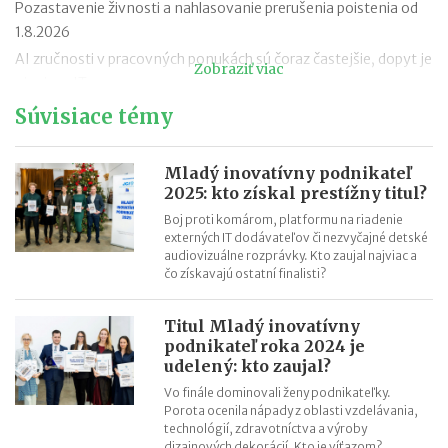
Pozastavenie živnosti a nahlasovanie prerušenia poistenia od
1.8.2026
AI zručnosti v pracovných ponukách sú čoraz častejšie, dopyt je
Zobraziť viac
aj mimo IT
Návrat z dovolenky mimo EÚ: čo si možno priniesť bez platenia
Súvisiace témy
daní a cla
Nové pravidlá EÚ v leteckej doprave: zlepšenie práv pre
Mladý inovatívny podnikateľ
cestujúcich
2025: kto získal prestížny titul?
Riziká lacného „značkového“ tovaru: strata peňazí aj ohrozenie
Boj proti komárom, platformu na riadenie
zdravia
externých IT dodávateľov či nezvyčajné detské
audiovizuálne rozprávky. Kto zaujal najviac a
Nové pravidlá kontroly PZP od 1.8.2026
čo získavajú ostatní finalisti?
Nárok na daňový bonus či platenie poistného: pravidlá a
termíny po skončení školského roka
Titul Mladý inovatívny
OČR cez letné prázdniny a zmena tlačiva v roku 2026
podnikateľ roka 2024 je
udelený: kto zaujal?
Vo finále dominovali ženy podnikateľky.
Porota ocenila nápady z oblasti vzdelávania,
technológií, zdravotníctva a výroby
dizajnových dekorácií. Kto je víťazom?