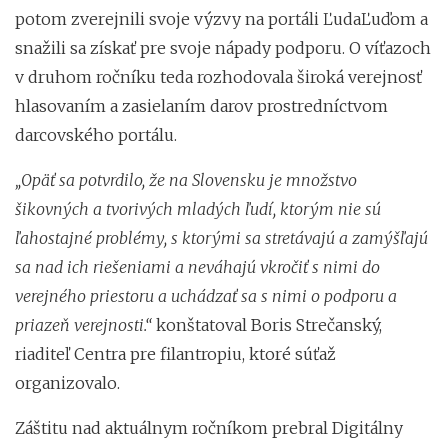
potom zverejnili svoje výzvy na portáli ĽudaĽuďom a
snažili sa získať pre svoje nápady podporu. O víťazoch
v druhom ročníku teda rozhodovala široká verejnosť
hlasovaním a zasielaním darov prostredníctvom
darcovského portálu.
„Opäť sa potvrdilo, že na Slovensku je množstvo
šikovných a tvorivých mladých ľudí, ktorým nie sú
ľahostajné problémy, s ktorými sa stretávajú a zamýšľajú
sa nad ich riešeniami a neváhajú vkročiť s nimi do
verejného priestoru a uchádzať sa s nimi o podporu a
priazeň verejnosti.“
konštatoval Boris Strečanský,
riaditeľ Centra pre filantropiu, ktoré súťaž
organizovalo.
Záštitu nad aktuálnym ročníkom prebral Digitálny