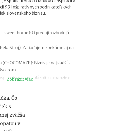
Je spoluautorkou článkov o inšpirácii v
f
ácií 99 Inšpiratívnych podnikateľských
i
iek slovenského biznisu.
r
m
e
:
T sweet home): O predaji rozhodujú
a
k
PekaStroj): Zariaďujeme pekárne aj na
ý
m
á
a (CHOCOMAZE): Biznis je najsladší s
s
Oscarom
k
nspio): Ako sa nezblázniť z expanzie e-
u
Zobraziť viac
t
o
achňáková (Vicky Wall): Vyliečený
č
čka. Čo
a reklama zadarmo
n
ček s
d Cat Cabaret): Cez deň herečka, večer
ý
v
enej zväčša
ý
(Eurotoner): Predávame ľuďom svätý
opatou v
z