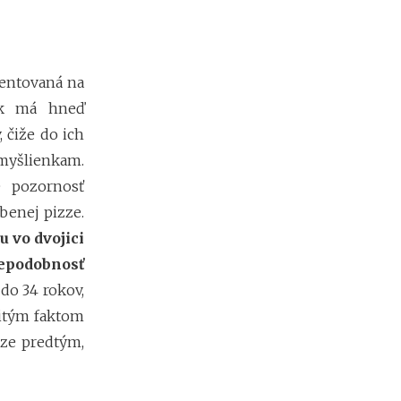
t
o
k
?
zentovaná na
ok má hneď
N
čiže do ich
e
myšlienkam.
d
o
e pozornosť
s
benej pizze.
t
a
 vo dvojici
t
epodobnosť
k
o
do 34 rokov,
v
žitým faktom
é
zze predtým,
p
r
o
f