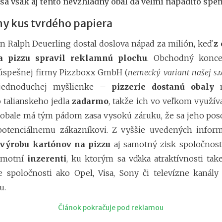
 sa však aj tento nevzhľadný obal dá veľmi nápadito speň
Jaromíra Ostrožovi
ny kus tvrdého papiera
vinárovi sa zmenil
Eva Stejskalová (M
 Ralph Deuerling dostal doslova nápad za milión, keď
z
sú len doménou m
a pizzu spravil reklamnú plochu
. Obchodný konce
Eva Škovranová (19
úspešnej firmy Pizzboxx GmbH (
nemecký variant našej s.r.o
vonia
 jednoduchej myšlienke –
pizzerie dostanú obaly
n
talianskeho jedla
zadarmo
, takže ich vo veľkom využíva
obale má tým pádom zasa vysokú záruku, že sa jeho poso
potenciálnemu zákazníkovi. Z vyššie uvedených informá
e
výrobu kartónov na pizzu
aj samotný zisk spoločnos
amotní
inzerenti
, ku ktorým sa vďaka atraktívnosti tak
 spoločnosti ako Opel, Visa, Sony či televízne kanál
u.
Článok pokračuje pod reklamou