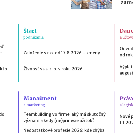
zame
Štart
Dan
podnikania
a účtov
eď
Odvod
e
Založenie s.r.o. od 17.8.2026 – zmeny
od ro
Výplat
 kto
Živnosť vs s. r. o. v roku 2026
august
Manažment
Práv
a marketing
a legisl
 do
Teambuilding vo firme: aký má skutočný
Nové 
význam a kedy (ne)prinesie úžitok?
1.1.20
Nedostatkové profesie 2026: kde chýba