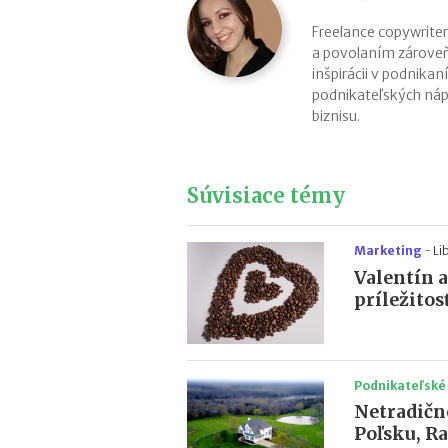
Freelance copywriter
a povolaním zároveň
inšpirácii v podnikan
podnikateľských náp
biznisu.
Súvisiace témy
Marketing
-
Li
Valentín 
príležitos
Podnikateľské
Netradičn
Poľsku, R