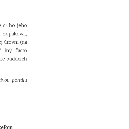
e
s
i
e
e si ho jeho
2
0
h zopakovať,
2
j úrovni (na
6
ť iný často
:
k
pre budúcich
d
e
c
h
ívou portálu
ý
b
a
n
a
j
v
i
ateľom