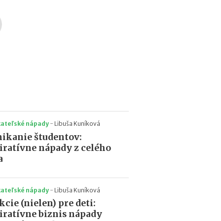
a
c
ľ
u
d
í
a
k
o
ľ
k
o
m
kateľské nápady
-
Libuša Kuníková
ô
ikanie študentov:
ž
iratívne nápady z celého
e
a
t
e
z
kateľské nápady
-
Libuša Kuníková
a
r
kcie (nielen) pre deti:
o
iratívne biznis nápady