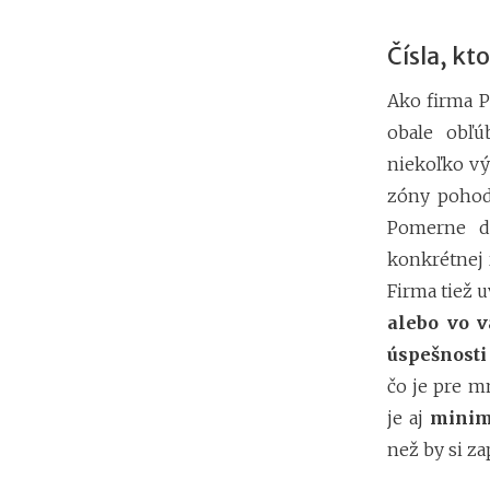
Čísla, kt
Ako firma P
obale obľ
niekoľko v
zóny pohod
Pomerne dl
konkrétnej 
Firma tiež 
alebo vo v
úspešnosti
čo je pre m
je aj
minim
než by si za