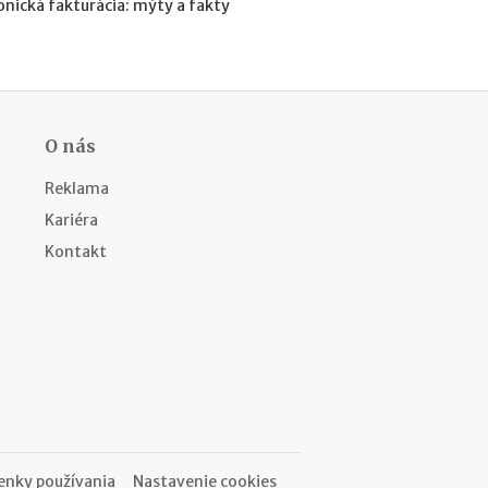
h
onická fakturácia: mýty a fakty
y
p
o
t
é
k
O nás
y
o
Reklama
d
1
Kariéra
.
Kontakt
1
.
2
0
2
7
:
n
á
v
r
nky používania
Nastavenie cookies