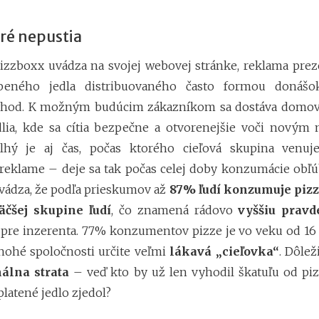
oré nepustia
izzboxx uvádza na svojej webovej stránke, reklama pre
úbeného jedla distribuovaného často formou donáš
ýhod. K možným budúcim zákazníkom sa dostáva domov, 
lia, kde sa cítia bezpečne a otvorenejšie voči novým 
hý je aj čas, počas ktorého cieľová skupina venuj
reklame – deje sa tak počas celej doby konzumácie obľú
uvádza, že podľa prieskumov až
87% ľudí konzumuje pizzu
äčšej skupine ľudí
, čo znamená rádovo
vyššiu pravd
pre inzerenta. 77% konzumentov pizze je vo veku od 16 
nohé spoločnosti určite veľmi
lákavá „cieľovka“
. Dôle
álna strata
– veď kto by už len vyhodil škatuľu od pi
platené jedlo zjedol?