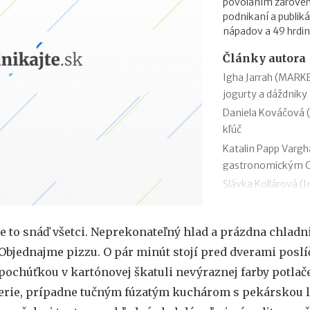
povolaním zároveň. 
podnikaní a publik
nápadov a 49 hrdin
Články autora
Igha Jarrah (MARKE
jogurty a dáždniky
Daniela Kováčová (
kľúč
Katalin Papp Vargh
gastronomickým 
Slávka Kollárová (I
shopu
Žaneta Truplová Br
 to snáď všetci. Neprekonateľný hlad a prázdna chladni
pacient je chodiac
 Objednajme pizzu. O pár minút stojí pred dverami poslí
Lucia Siposová (Re
šéfka kabaretu
pochúťkou v kartónovej škatuli nevýraznej farby potlač
Melinda Mikleová 
erie, prípadne tučným fúzatým kuchárom s pekárskou l
pokoj