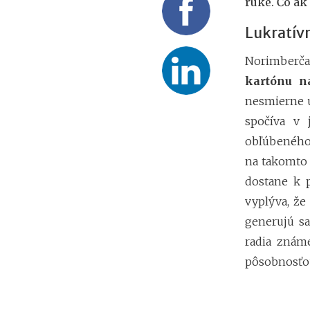
ruke. Čo ak
Lukratív
Norimberčan
kartónu n
nesmierne 
spočíva v
obľúbeného 
na takomto 
dostane k 
vyplýva, ž
generujú s
radia známe
pôsobnosťo