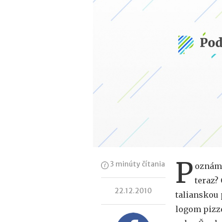
P
3 minúty čítania
oznáme
teraz?
22.12.2010
talianskou 
logom pizz