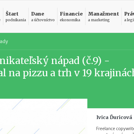
Štart
Dane
Financie
Manažment
Prá
e
podnikania
a účtovníctvo
ekonomika
a marketing
a legi
pady
nikateľský nápad (č.9) -
l na pizzu a trh v 19 krajinác
Ivica Ďuricová
Freelance copywrite