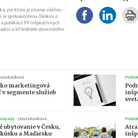
ka, pre ktorú je písanie vášňou
. Je spoluautorkou článkov o
í a publikácií 99 Inšpiratívnych
adov a 49 hrdiniek slovenského
buša Kuníková
Podni
ako marketingová
Podn
ť v segmente služieb
inšp
svet
 nápady
-
Libuša Kuníková
Podni
é ubytovanie v Česku,
Atra
akúsku a Maďarsku
inšp