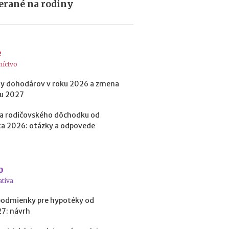
b
rané na rodiny
i
ť
?
e
níctvo
N
o
y dohodárov v roku 2026 a zmena
v
ku 2027
é
p
a rodičovského dôchodku od
o
a 2026: otázky a odpovede
d
m
i
e
n
o
k
atíva
y
p
podmienky pre hypotéky od
r
27: návrh
e