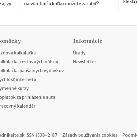
Elektr
 aj vy
najviac ľudí a koľko môžete zarobiť?
Pomôcky
Informácie
zdová kalkulačka
Úrady
alkulačka cestovných náhrad
Newsletter
alkulačka paušálnych výdavkov
ýchlosť internetu
ýmenné kurzy
oplatok za prihlásenie auta
racovný kalendár
odnikajte.sk
ISSN 1338-2187
Zásady používania cookies
Podmie