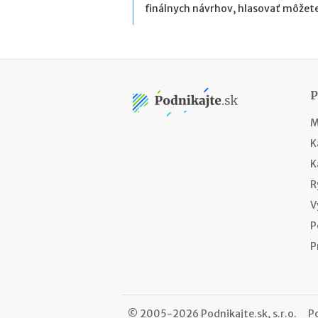
finálnych návrhov, hlasovať môžete
M
K
K
R
V
P
P
© 2005-2026 Podnikajte.sk, s.r.o.
P