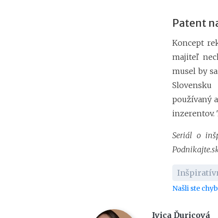
Patent n
Koncept rek
majiteľ nec
musel by sa
Slovensku 
používaný a
inzerentov. 
Seriál o inš
Podnikajte.s
Inšpiratí
Našli ste chy
Ivica Ďuricová