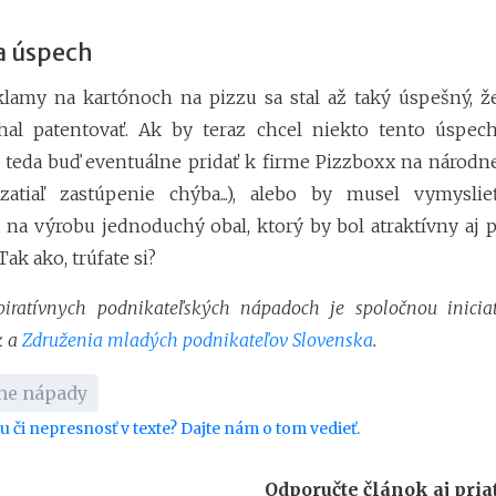
a úspech
lamy na kartónoch na pizzu sa stal až taký úspešný, ž
hal patentovať. Ak by teraz chcel niekto tento úspec
 teda buď eventuálne pridať k firme Pizzboxx na národne
zatiaľ zastúpenie chýba...), alebo by musel vymyslie
 na výrobu jednoduchý obal, ktorý by bol atraktívny aj 
Tak ako, trúfate si?
piratívnych podnikateľských nápadoch je spoločnou iniciat
k a
Združenia mladých podnikateľov Slovenska
.
vne nápady
bu či nepresnosť v texte? Dajte nám o tom vedieť.
Odporučte článok aj pri