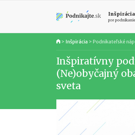
Inšpirácia
pre podnikani
>
Inšpirácia
>
Podnikateľské ná
Inšpiratívny pod
(Ne)obyčajný oba
sveta