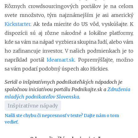
Rôznych crowdsourcingových portálov je na celom
svete množstvo, tým najznámejším je asi americký
Kickstarter
. Ak teda mierite do US vôd, vyskúšajte. K
dispozícii sú aj rôzne národné a lokálne platformy,
kde sa vám na nápad vyzbiera skupina ľudí, alebo vám
ho zafinancuje investor. V našich podmienkach je to
napríklad portál
Ideamart.sk
. Popremýšľajte, možno
sa vám podarí podobný úspech ako Hickies.
Seriál o inšpiratívnych podnikateľských nápadoch je
spoločnou iniciatívou portálu Podnikajte.sk a
Združenia
mladých podnikateľov Slovenska
.
Inšpiratívne nápady
Našli ste chybu či nepresnosť v texte? Dajte nám o tom
vedieť.