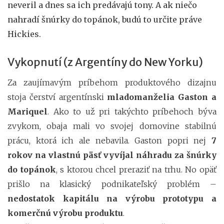
neveril a dnes sa ich predávajú tony. A ak niečo
nahradí šnúrky do topánok, budú to určite práve
Hickies.
Vykopnutí (z Argentíny do New Yorku)
Za zaujímavým príbehom produktového dizajnu
stoja čerství argentínski
mladomanželia Gaston a
Mariquel
. Ako to už pri takýchto príbehoch býva
zvykom, obaja mali vo svojej domovine stabilnú
prácu, ktorá ich ale nebavila. Gaston popri nej
7
rokov na vlastnú päsť vyvíjal náhradu za šnúrky
do topánok
, s ktorou chcel preraziť na trhu. No opäť
prišlo na klasický podnikateľský problém –
nedostatok kapitálu na výrobu prototypu a
komerčnú výrobu produktu
.