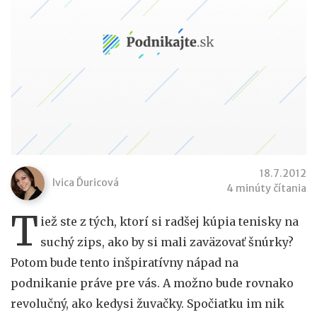
18.7.2012
Ivica Ďuricová
4 minúty čítania
T
iež ste z tých, ktorí si radšej kúpia tenisky na
suchý zips, ako by si mali zaväzovať šnúrky?
Potom bude tento inšpiratívny nápad na
podnikanie práve pre vás. A možno bude rovnako
revolučný, ako kedysi žuvačky. Spočiatku im nik