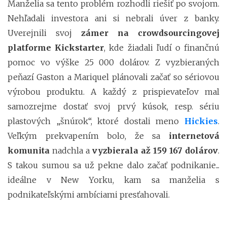
Manželia sa tento problém rozhodli riešiť po svojom.
Nehľadali investora ani si nebrali úver z banky.
Uverejnili svoj
zámer na crowdsourcingovej
platforme Kickstarter
, kde žiadali ľudí o finančnú
pomoc vo výške 25 000 dolárov. Z vyzbieraných
peňazí Gaston a Mariquel plánovali začať so sériovou
výrobou produktu. A každý z prispievateľov mal
samozrejme dostať svoj prvý kúsok, resp. sériu
plastových „šnúrok“, ktoré dostali meno
Hickies
.
Veľkým prekvapením bolo, že sa
internetová
komunita
nadchla a
vyzbierala až 159 167 dolárov
.
S takou sumou sa už pekne dalo začať podnikanie...
ideálne v New Yorku, kam sa manželia s
podnikateľskými ambíciami presťahovali.