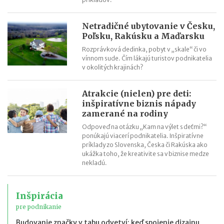
Netradičné ubytovanie v Česku,
Poľsku, Rakúsku a Maďarsku
Rozprávková dedinka, pobyt v „skale“ či vo
vínnom sude. Čím lákajú turistov podnikatelia
v okolitých krajinách?
Atrakcie (nielen) pre deti:
inšpiratívne biznis nápady
zamerané na rodiny
Odpoveď na otázku „Kam na výlet s deťmi?“
ponúkajú viacerí podnikatelia. Inšpiratívne
príklady zo Slovenska, Česka či Rakúska ako
ukážka toho, že kreativite sa v biznise medze
nekladú.
Inšpirácia
pre podnikanie
Budovanie značky v tabu odvetví: keď spojenie dizajnu,