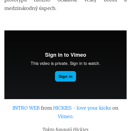
medzinárodný úspech.
INTRO WEB
from
HICKIES - love your kicks
on
Vimeo
.
Takto fungujú Hickies