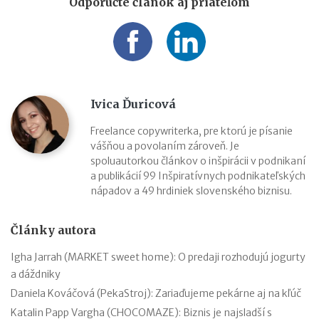
Odporučte článok aj priateľom
Ivica Ďuricová
Freelance copywriterka, pre ktorú je písanie
vášňou a povolaním zároveň. Je
spoluautorkou článkov o inšpirácii v podnikaní
a publikácií 99 Inšpiratívnych podnikateľských
nápadov a 49 hrdiniek slovenského biznisu.
Články autora
Igha Jarrah (MARKET sweet home): O predaji rozhodujú jogurty
a dáždniky
Daniela Kováčová (PekaStroj): Zariaďujeme pekárne aj na kľúč
Katalin Papp Vargha (CHOCOMAZE): Biznis je najsladší s