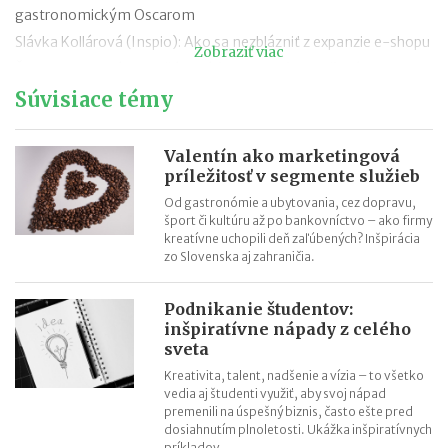
gastronomickým Oscarom
Slávka Kollárová (Inspio): Ako sa nezblázniť z expanzie e-shopu
Zobraziť viac
Žaneta Truplová Brachňáková (Vicky Wall): Vyliečený pacient je
chodiaca reklama zadarmo
Súvisiace témy
Lucia Siposová (Red Cat Cabaret): Cez deň herečka, večer šéfka
kabaretu
Valentín ako marketingová
Melinda Mikleová (Eurotoner): Predávame ľuďom svätý pokoj
príležitosť v segmente služieb
Jaromíra Ostrožovičová (vinárstvo Ostrožovič): Láska k
Od gastronómie a ubytovania, cez dopravu,
šport či kultúru až po bankovníctvo – ako firmy
vinárovi sa zmenila na spoločnú firmu
kreatívne uchopili deň zaľúbených? Inšpirácia
Eva Stejskalová (MicroStep): Priemyselné technológie nie sú
zo Slovenska aj zahraničia.
len doménou mužov
Eva Škovranová (1907 Perfumeries): Biznis mi doslova vonia
Podnikanie študentov:
inšpiratívne nápady z celého
sveta
Kreativita, talent, nadšenie a vízia – to všetko
vedia aj študenti využiť, aby svoj nápad
premenili na úspešný biznis, často ešte pred
dosiahnutím plnoletosti. Ukážka inšpiratívnych
príkladov.