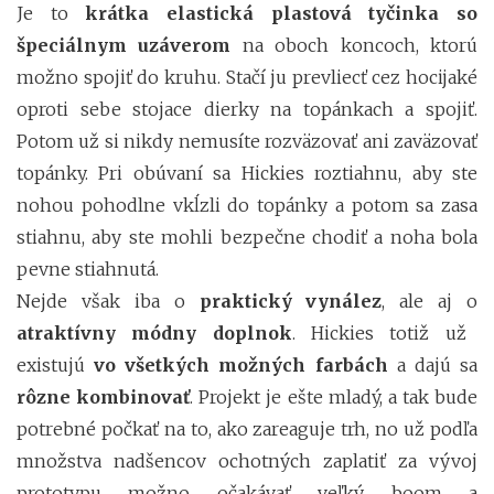
Je to
krátka elastická plastová tyčinka so
špeciálnym uzáverom
na oboch koncoch, ktorú
možno spojiť do kruhu. Stačí ju prevliecť cez hocijaké
oproti sebe stojace dierky na topánkach a spojiť.
Potom už si nikdy nemusíte rozväzovať ani zaväzovať
topánky. Pri obúvaní sa Hickies roztiahnu, aby ste
nohou pohodlne vkĺzli do topánky a potom sa zasa
stiahnu, aby ste mohli bezpečne chodiť a noha bola
pevne stiahnutá.
Nejde však iba o
praktický vynález
, ale aj o
atraktívny módny doplnok
. Hickies totiž už
existujú
vo všetkých možných farbách
a dajú sa
rôzne kombinovať
. Projekt je ešte mladý, a tak bude
potrebné počkať na to, ako zareaguje trh, no už podľa
množstva nadšencov ochotných zaplatiť za vývoj
prototypu možno očakávať veľký boom a