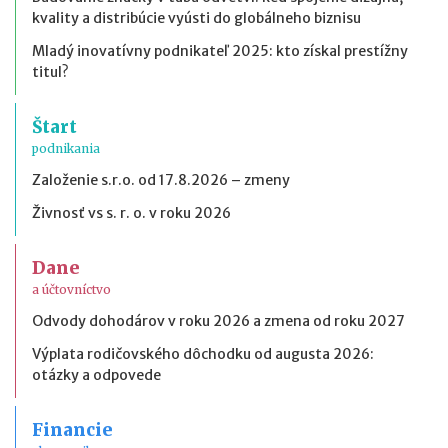
kvality a distribúcie vyústi do globálneho biznisu
Mladý inovatívny podnikateľ 2025: kto získal prestížny
titul?
Štart
podnikania
Založenie s.r.o. od 17.8.2026 – zmeny
Živnosť vs s. r. o. v roku 2026
Dane
a účtovníctvo
Odvody dohodárov v roku 2026 a zmena od roku 2027
Výplata rodičovského dôchodku od augusta 2026:
otázky a odpovede
Financie