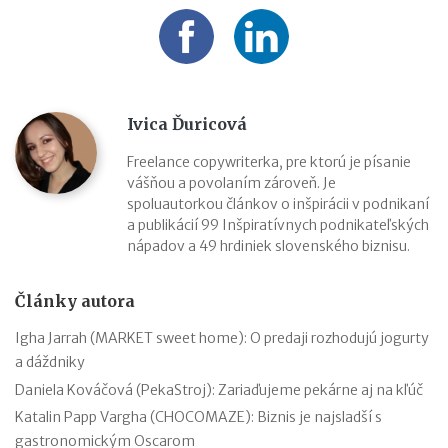
Ivica Ďuricová
Freelance copywriterka, pre ktorú je písanie
vášňou a povolaním zároveň. Je
spoluautorkou článkov o inšpirácii v podnikaní
a publikácií 99 Inšpiratívnych podnikateľských
nápadov a 49 hrdiniek slovenského biznisu.
Články autora
Igha Jarrah (MARKET sweet home): O predaji rozhodujú jogurty
a dáždniky
Daniela Kováčová (PekaStroj): Zariaďujeme pekárne aj na kľúč
Katalin Papp Vargha (CHOCOMAZE): Biznis je najsladší s
gastronomickým Oscarom