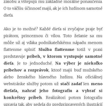
zásobu a vštepujú mu základné morálne ponaučenia.
O to väčšiu účinnosť majú, ak je ich hrdinom samotné
dieťa.
Ako je to možné? Každé dieťa si zvyčajne praje byť
pirátom, princeznou či vílou. Toto želanie sa mu
môže už aj vďaka podnikateľskému nápadu menom
flattenme splniť.
Služba flattenme
totiž v praxi
predstavuje
príbeh, v ktorom vystupuje samotné
dieťa
. Je to jednoduché.
Na výber je niekoľko
príbehov a rozprávok
, ktoré majú buď mužského
alebo ženského hlavného hrdinu. Na oficiálnej
webstránke služby potom už
stačí zadať
len
meno
dieťaťa, nahrať jeho fotografiu a vybrať si
konkrétny príbeh
. Realizátori potom fotografiu
upravia tak, aby sedela do predpripravených ilustrácií