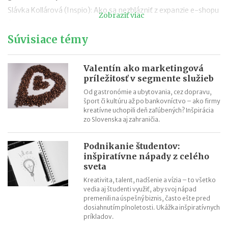
Slávka Kollárová (Inspio): Ako sa nezblázniť z expanzie e-shopu
Zobraziť viac
Žaneta Truplová Brachňáková (Vicky Wall): Vyliečený pacient je
chodiaca reklama zadarmo
Súvisiace témy
Lucia Siposová (Red Cat Cabaret): Cez deň herečka, večer šéfka
kabaretu
Valentín ako marketingová
Melinda Mikleová (Eurotoner): Predávame ľuďom svätý pokoj
príležitosť v segmente služieb
Jaromíra Ostrožovičová (vinárstvo Ostrožovič): Láska k
Od gastronómie a ubytovania, cez dopravu,
šport či kultúru až po bankovníctvo – ako firmy
vinárovi sa zmenila na spoločnú firmu
kreatívne uchopili deň zaľúbených? Inšpirácia
Eva Stejskalová (MicroStep): Priemyselné technológie nie sú
zo Slovenska aj zahraničia.
len doménou mužov
Eva Škovranová (1907 Perfumeries): Biznis mi doslova vonia
Podnikanie študentov:
inšpiratívne nápady z celého
sveta
Kreativita, talent, nadšenie a vízia – to všetko
vedia aj študenti využiť, aby svoj nápad
premenili na úspešný biznis, často ešte pred
dosiahnutím plnoletosti. Ukážka inšpiratívnych
príkladov.