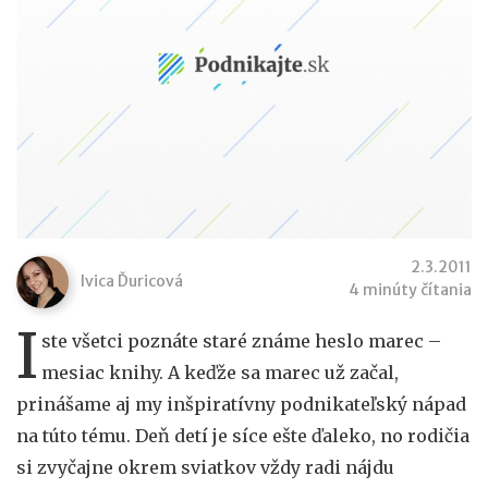
2.3.2011
Ivica Ďuricová
4 minúty čítania
I
ste všetci poznáte staré známe heslo marec –
mesiac knihy. A keďže sa marec už začal,
prinášame aj my inšpiratívny podnikateľský nápad
na túto tému. Deň detí je síce ešte ďaleko, no rodičia
si zvyčajne okrem sviatkov vždy radi nájdu