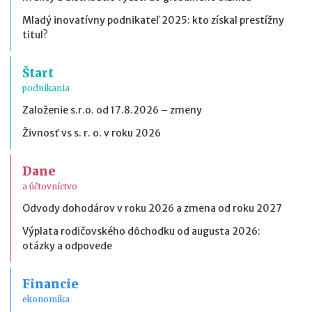
Mladý inovatívny podnikateľ 2025: kto získal prestížny
titul?
Štart
podnikania
Založenie s.r.o. od 17.8.2026 – zmeny
Živnosť vs s. r. o. v roku 2026
Dane
a účtovníctvo
Odvody dohodárov v roku 2026 a zmena od roku 2027
Výplata rodičovského dôchodku od augusta 2026:
otázky a odpovede
Financie
ekonomika