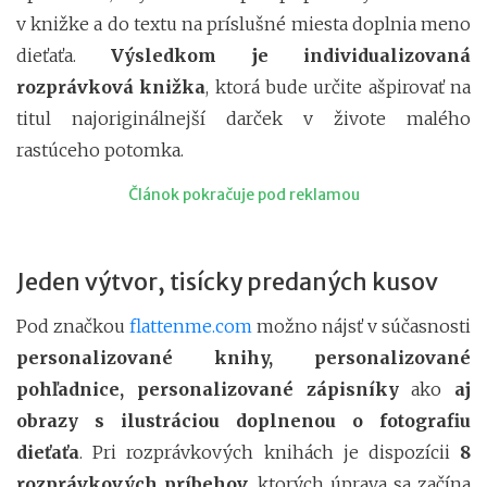
v knižke a do textu na príslušné miesta doplnia meno
dieťaťa.
Výsledkom je individualizovaná
rozprávková knižka
, ktorá bude určite ašpirovať na
titul najoriginálnejší darček v živote malého
rastúceho potomka.
Článok pokračuje pod reklamou
Jeden výtvor, tisícky predaných kusov
Pod značkou
flattenme.com
možno nájsť v súčasnosti
personalizované knihy, personalizované
pohľadnice, personalizované zápisníky
ako
aj
obrazy s ilustráciou doplnenou o fotografiu
dieťaťa
. Pri rozprávkových knihách je dispozícii
8
rozprávkových príbehov
, ktorých úprava sa začína