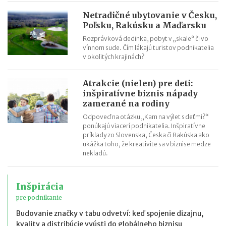
Netradičné ubytovanie v Česku,
Poľsku, Rakúsku a Maďarsku
Rozprávková dedinka, pobyt v „skale“ či vo
vínnom sude. Čím lákajú turistov podnikatelia
v okolitých krajinách?
Atrakcie (nielen) pre deti:
inšpiratívne biznis nápady
zamerané na rodiny
Odpoveď na otázku „Kam na výlet s deťmi?“
ponúkajú viacerí podnikatelia. Inšpiratívne
príklady zo Slovenska, Česka či Rakúska ako
ukážka toho, že kreativite sa v biznise medze
nekladú.
Inšpirácia
pre podnikanie
Budovanie značky v tabu odvetví: keď spojenie dizajnu,
kvality a distribúcie vyústi do globálneho biznisu