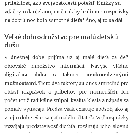
príležitosť, ako svoje ratolesti potešiť. Knižky sú
vďačným darčekom, no čo ak by hrdinom rozprávky
na dobrú noc bolo samotné dieťa? Áno, aj to sa dá!
Veľké dobrodružstvo pre malú detskú
dušu
V dnešnej dobe prijíma už aj malé dieťa za deň
obrovské množstvo informácií. Navyše vládne
digitálna doba s
takmer
neobmedzenými
možnosťami
. Tieto dva faktory sú dnes smrteľné pre
oblasť rozprávok a príbehov pre najmenších. Ich
počet totiž radikálne stúpol, kvalita klesla a nápady sa
pomaly vytrácajú. Predsa však existuje spôsob, ako aj
v tejto dobe ešte zaujať malého čitateľa. Veď rozprávky
rozvíjajú predstavivosť dieťaťa, rozširujú jeho slovnú