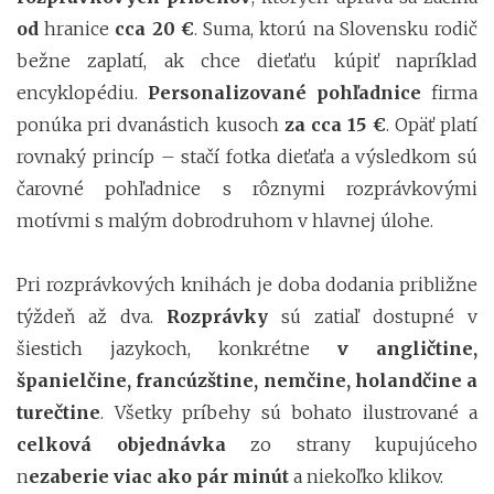
od
hranice
cca 20 €
. Suma, ktorú na Slovensku rodič
bežne zaplatí, ak chce dieťaťu kúpiť napríklad
encyklopédiu.
Personalizované pohľadnice
firma
ponúka pri dvanástich kusoch
za cca 15 €
. Opäť platí
rovnaký princíp – stačí fotka dieťaťa a výsledkom sú
čarovné pohľadnice s rôznymi rozprávkovými
motívmi s malým dobrodruhom v hlavnej úlohe.
Pri rozprávkových knihách je doba dodania približne
týždeň až dva.
Rozprávky
sú zatiaľ dostupné v
šiestich jazykoch, konkrétne
v angličtine,
španielčine, francúzštine, nemčine, holandčine a
turečtine
. Všetky príbehy sú bohato ilustrované a
celková objednávka
zo strany kupujúceho
n
ezaberie viac ako pár minút
a niekoľko klikov.