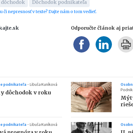
 dôchodok
Dôchodok podnikateľa
bu či nepresnosť v texte? Dajte nám o tom vedieť.
kajte.sk
Odporučte článok aj pri
ie podnikateľa
-
Libuša Kuníková
Osobné
Podnik
y dôchodok v roku
Mýty
rieš
ie podnikateľa
-
Libuša Kuníková
Osobné
á prognóza v roku
II. 