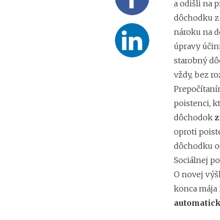
a odišli na
dôchodku z 
nároku na d
úpravy účin
starobný dô
vždy, bez r
Prepočítaní
poistenci, k
dôchodok
z
oproti pois
dôchodku odi
Sociálnej p
O novej vý
konca mája 
automatic