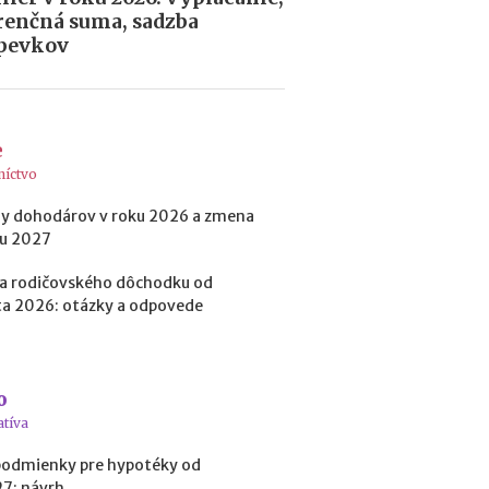
h
renčná suma, sadzba
y
p
pevkov
o
t
é
k
e
y
o
níctvo
d
y dohodárov v roku 2026 a zmena
1
ku 2027
.
1
a rodičovského dôchodku od
.
a 2026: otázky a odpovede
2
0
2
7
:
o
n
atíva
á
v
podmienky pre hypotéky od
r
27: návrh