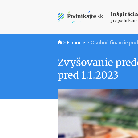
Inšpirácia
pre podnikani
>
Financie
>
Osobné financie pod
Zvyšovanie pre
pred 1.1.2023