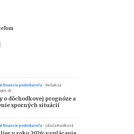
b
i
ť
?
ateľom
N
o
v
é
p
o
d
m
 financie podnikateľa
-
Redakcia
i
ajte.sk
e
 o dôchodkovej prognóze a
n
k
enie sporných situácií
y
p
r
 financie podnikateľa
-
Libuša Kuníková
e
pilier v roku 2026: vyplácanie,