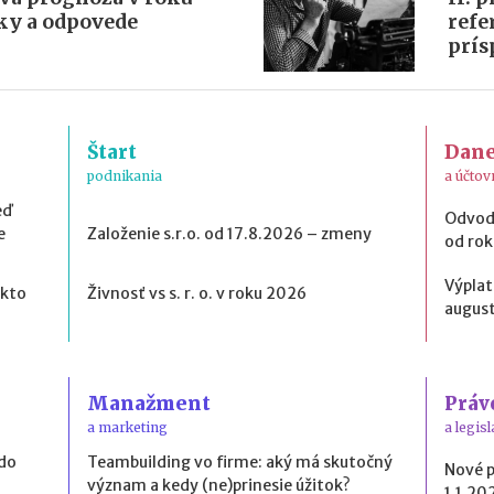
zky a odpovede
refe
prís
Štart
Dan
podnikania
a účtov
eď
Odvod
e
Založenie s.r.o. od 17.8.2026 – zmeny
od ro
Výplat
 kto
Živnosť vs s. r. o. v roku 2026
august
Manažment
Práv
a marketing
a legisl
 do
Teambuilding vo firme: aký má skutočný
Nové 
význam a kedy (ne)prinesie úžitok?
1.1.20