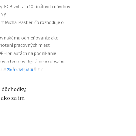
f
 ECB vybrala 10 finálnych návrhov,
i
 vy
r
m
t Michal Pastier: čo rozhoduje o
e
:
rovnakému odmeňovaniu: ako
a
dnotení pracovných miest
k
ý
PH pri autách na podnikanie
m
rov a tvorcov digitálneho obsahu:
á
 zameria na ich príjmy
Zobraziť viac
s
k
 štát ju opravuje ešte pred zavedením
u
y firemných debetných a kreditných
t
 dôchodky,
o
 ako sa im
č
 prognóze a riešenie sporných situácií
n
lventom škôl povinnosti voči Sociálnej
ý
v
ý
z