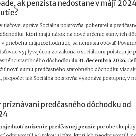
pade, ak penzista nedostane v máji 202
utie?
v tlačovej správe Sociálna poisťovňa, poberatelia predčas
dôchodku, ktorí majú nárok na nové určenie sumy ich d
 v priebehu mája rozhodnutie, sa nemusia obávať. Povinn
oisťovne vyplývajúcou zo zákona o sociálnom poistení je p
asného starobného dôchodku
do 31. decembra 2026.
Cel
čiť novú sumu predčasného starobného dôchodku viac a
m
, prepočet tak Sociálna poisťovňa vykonáva postupne, v 
 priznávaní predčasného dôchodku od
24
sa
zjednotí zníženie predčasnej penzie
pre obe skupiny 
orí odpracovali 40 rokov, aj tým, ktorí ich neodpracovali, n