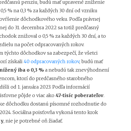
 predčasnú penziu, budú mať upravené zníženie
0,5 % na 0,3 % za každých 30 dní od vzniku
ovŕšenie dôchodkového veku. Podľa právnej
nej do 31. decembra 2022 sa totiž predčasný
chodok znižoval o 0,5 % za každých 30 dní, a to
ozdielu na počet odpracovaných rokov.
m týchto dôchodkov sa zabezpečí, že všetci
torí získali
40 odpracovaných rokov
, budú mať
nížený iba o 0,3 %
a nebudú tak znevýhodnení
tencom, ktorí do predčasného starobného
šli od 1. januára 2023. Podľa informácií
oisťovne pôjde o viac ako
47-tisíc poberateľov
.
ške dôchodku dostanú písomné rozhodnutie do
2024. Sociálna poisťovňa vykoná tento krok
ky
, nie je potrebné oň žiadať.