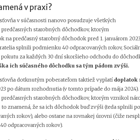
namená v praxi?
isťovňa v súčasnosti nanovo posudzuje všetkých
 predčasných starobných dôchodkov, ktorým
ok na predčasný starobný dôchodok pred 1. januárom 2023.
eratelia splnili podmienku 40 odpracovaných rokov, Sociál
v. pokutu za každých 30 dní skoršieho odchodu do dôchodk
ška ich súčasného dôchodku sa tým pádom zvýši.
isťovňa dotknutým poberateľom taktiež vyplatí
doplatok 
2023 po dátum rozhodnutia (v tomto prípade do mája 2024).
 predčasných starobných dôchodkov, ktorým vznikol nár
 to znamená, že sa ich dôchodok buď zvýši (teda splnili 
ných rokov), alebo ostane na rovnakej úrovni (čiže nespl
40 odpracovaných rokov).