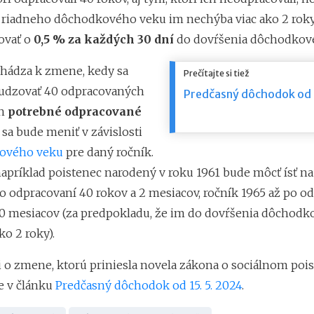
 riadneho dôchodkového veku im nechýba viac ako 2 roky
ovať o
0,5 % za každých 30 dní
do dovŕšenia dôchodkov
hádza k zmene, kedy sa
Prečítajte si tiež
udzovať 40 odpracovaných
Predčasný dôchodok od 
en
potrebné odpracované
o sa bude meniť v závislosti
ového veku
pre daný ročník.
 napríklad poistenec narodený v roku 1961 bude môcť ísť n
 odpracovaní 40 rokov a 2 mesiacov, ročník 1965 až po o
10 mesiacov (za predpokladu, že im do dovŕšenia dôchod
ko 2 roky).
 o zmene, ktorú priniesla novela zákona o sociálnom pois
e v článku
Predčasný dôchodok od 15. 5. 2024
.