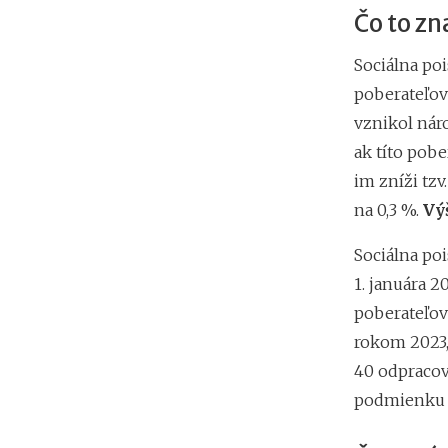
Čo to z
Sociálna po
poberateľov
vznikol nár
ak títo pob
im zníži tz
na 0,3 %.
Vý
Sociálna po
1. januára 
poberateľov
rokom 2023,
40 odpracova
podmienku 