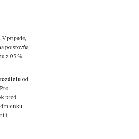
t
o
k
?
 V prípade,
N
na poisťovňa
e
u z 0,5 %
d
o
s
t
rozdielu
od
a
t
 Pre
k
ok pred
o
podmienku
v
é
nili
p
r
o
f