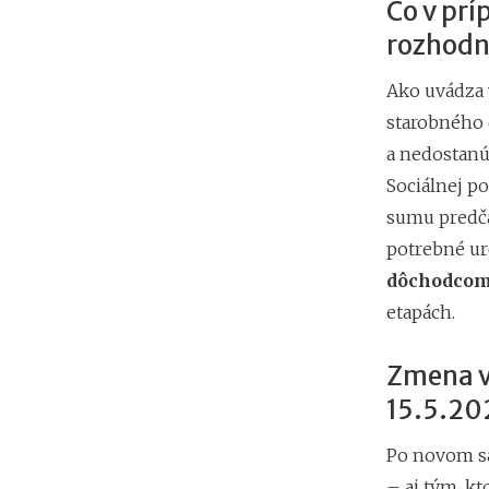
Čo v prí
rozhodn
Ako uvádza 
starobného 
a nedostanú
Sociálnej p
sumu predč
potrebné ur
dôchodco
etapách.
Zmena v
15.5.20
Po novom 
– aj tým, kt