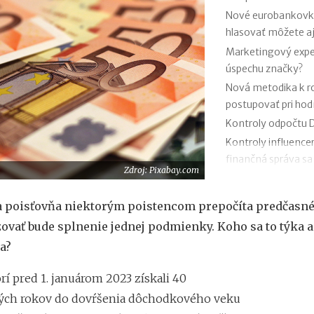
Nové eurobankovky:
hlasovať môžete aj
Marketingový exper
úspechu značky?
Nová metodika k 
postupovať pri ho
Kontroly odpočtu D
Kontroly influence
finančná správa sa
Zdroj: Pixabay.com
Zmeny v e-faktúre:
VÚB mení podmienk
a poisťovňa niektorým poistencom prepočíta predčasné
kariet od 1.7.2026
ovať bude splnenie jednej podmienky. Koho sa to týka a
Mýty o dôchodkovej
a?
Kedy vznikajú abso
poisťovni?
orí pred 1. januárom 2023 získali 40
ých rokov do dovŕšenia dôchodkového veku