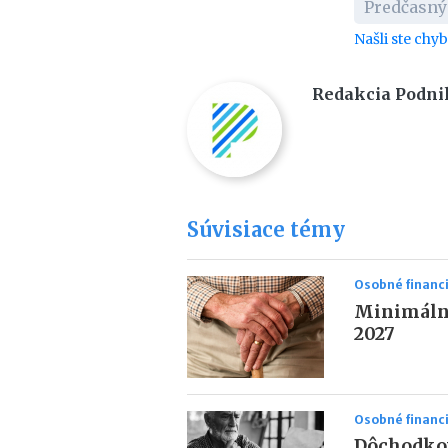
Predčasný
Našli ste chy
Redakcia Podni
Súvisiace témy
Osobné financ
Minimáln
2027
Osobné financ
Dôchodkov