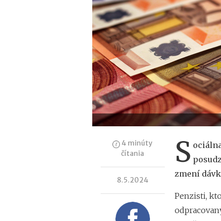
S
4 minúty
ociáln
čítania
posudz
zmení dávk
8.5.2024
Penzisti, kt
odpracovan