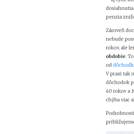
dosiahnutia
penzia zniž
Zároveň doc
nebude pos
rokov, ale l
obdobie
. T
od
dôchodk
V praxi tak
dôchodok po
40 rokov a 
chýba viac a
Podrobnosti
približujem