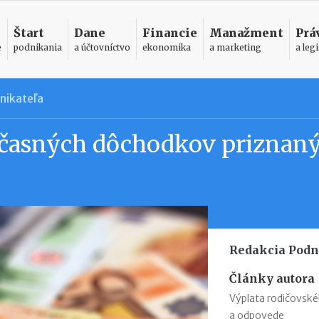
Štart
Dane
Financie
Manažment
Prá
e
podnikania
a účtovníctvo
ekonomika
a marketing
a legi
nikateľa
dčasných dôchodkov priznan
Redakcia Podn
Články autora
Výplata rodičovsk
a odpovede