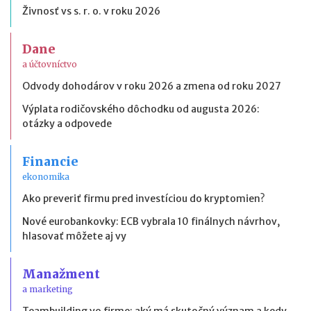
Živnosť vs s. r. o. v roku 2026
Dane
a účtovníctvo
Odvody dohodárov v roku 2026 a zmena od roku 2027
Výplata rodičovského dôchodku od augusta 2026:
otázky a odpovede
Financie
ekonomika
Ako preveriť firmu pred investíciou do kryptomien?
Nové eurobankovky: ECB vybrala 10 finálnych návrhov,
hlasovať môžete aj vy
Manažment
a marketing
Teambuilding vo firme: aký má skutočný význam a kedy