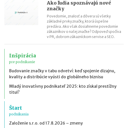
Ako ľudia spoznávajú nové
značky
Povedomie, znalosť a dôvera sú všetky
základné prvky značky, ktorá úspešne
predáva. Ako však dosiahneme povedomie
zákazníkov o našej značke? Odpoveď spočíva
v PR, dobrom zákazníckom servise a SEO.
Inšpirácia
pre podnikanie
Budovanie značky v tabu odvetví: keď spojenie dizajnu,
kvality a distribúcie vyústi do globálneho biznisu
Mladý inovatívny podnikateľ 2025: kto získal prestížny
titul?
Štart
podnikania
Založenie s.r.o. od 17.8.2026 – zmeny