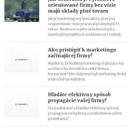
orientované firmy bez vízie
majú sklady plné tovaru
Ján je marketingový špecialista, ktorý na
svojom know-how pracoval posledných 13
rokov. Rozhovor o jeho skúsenostiach a
úspešných projektoch zvládnete za 13 minút.
Ako pristúpiť k marketingu
začínajúcej firmy?
Myslíte si, že kvalitný marketing stojí tisíce eur
a môžu si ho dovoliť iba veľké firmy a
korporácie? Nie vždy musí byť marketing drahý
a náročný na realizáciu.
Hľadáte efektívny spôsob
propagácie vašej firmy?
Ste podnikateľ a hľadáte efektívny spôsob
propagácie vašej firmy a zviditeľnenia vášho
podnikania?