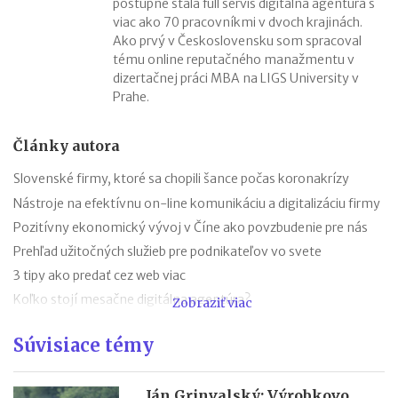
postupne stala full servis digitálna agentúra s
viac ako 70 pracovníkmi v dvoch krajinách.
Ako prvý v Československu som spracoval
tému online reputačného manažmentu v
dizertačnej práci MBA na LIGS University v
Prahe.
Články autora
Slovenské firmy, ktoré sa chopili šance počas koronakrízy
Nástroje na efektívnu on-line komunikáciu a digitalizáciu firmy
Pozitívny ekonomický vývoj v Číne ako povzbudenie pre nás
Prehľad užitočných služieb pre podnikateľov vo svete
3 tipy ako predať cez web viac
Koľko stojí mesačne digitálna agentúra?
Zobraziť viac
Urobme si poriadok v pojmoch výkonnostnej online reklamy
Súvisiace témy
9 šablón, ktoré Vám uľahčia prácu v online marketingu
Budovanie značky pomocou internetu
Ján Grinvalský: Výrobkovo
Personalizácia v digitálnom marketingu v roku 2020