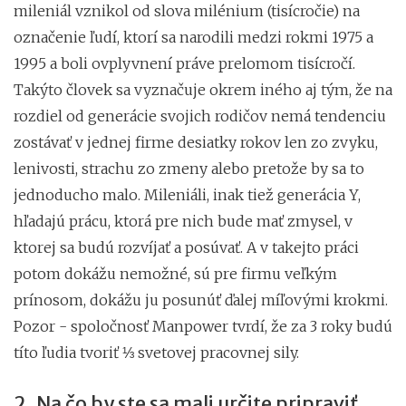
mileniál vznikol od slova milénium (tisícročie) na
označenie ľudí, ktorí sa narodili medzi rokmi 1975 a
1995 a boli ovplyvnení práve prelomom tisícročí.
Takýto človek sa vyznačuje okrem iného aj tým, že na
rozdiel od generácie svojich rodičov nemá tendenciu
zostávať v jednej firme desiatky rokov len zo zvyku,
lenivosti, strachu zo zmeny alebo pretože by sa to
jednoducho malo. Mileniáli, inak tiež generácia Y,
hľadajú prácu, ktorá pre nich bude mať zmysel, v
ktorej sa budú rozvíjať a posúvať. A v takejto práci
potom dokážu nemožné, sú pre firmu veľkým
prínosom, dokážu ju posunúť ďalej míľovými krokmi.
Pozor - spoločnosť Manpower tvrdí, že za 3 roky budú
títo ľudia tvoriť ⅓ svetovej pracovnej sily.
2. Na čo by ste sa mali určite pripraviť