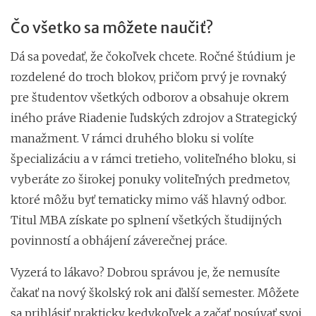
Čo všetko sa môžete naučiť?
Dá sa povedať, že čokoľvek chcete. Ročné štúdium je
rozdelené do troch blokov, pričom prvý je rovnaký
pre študentov všetkých odborov a obsahuje okrem
iného práve Riadenie ľudských zdrojov a Strategický
manažment. V rámci druhého bloku si volíte
špecializáciu a v rámci tretieho, voliteľného bloku, ​​si
vyberáte zo širokej ponuky voliteľných predmetov,
ktoré môžu byť tematicky mimo váš hlavný odbor.
Titul MBA získate po splnení všetkých študijných
povinností a obhájení záverečnej práce.
Vyzerá to lákavo? Dobrou správou je, že nemusíte
čakať na nový školský rok ani ďalší semester. Môžete
sa prihlásiť prakticky kedykoľvek a začať posúvať svoj