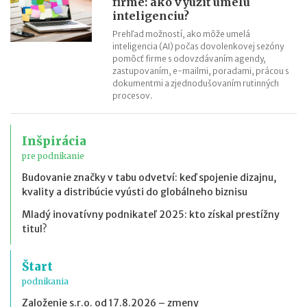
firme: ako využiť umelú
inteligenciu?
Prehľad možností, ako môže umelá
inteligencia (AI) počas dovolenkovej sezóny
pomôcť firme s odovzdávaním agendy,
zastupovaním, e-mailmi, poradami, prácou s
dokumentmi a zjednodušovaním rutinných
procesov.
Inšpirácia
pre podnikanie
Budovanie značky v tabu odvetví: keď spojenie dizajnu,
kvality a distribúcie vyústi do globálneho biznisu
Mladý inovatívny podnikateľ 2025: kto získal prestížny
titul?
Štart
podnikania
Založenie s.r.o. od 17.8.2026 – zmeny