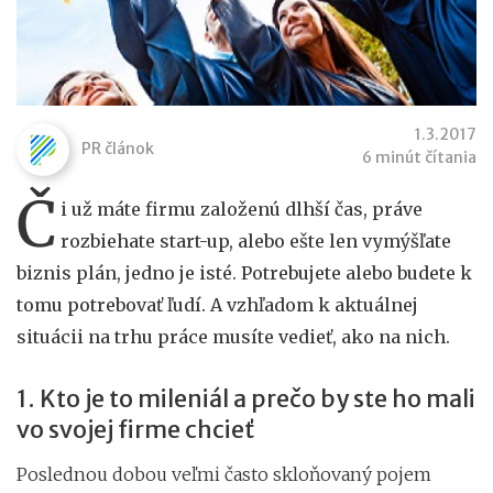
1.3.2017
PR článok
6 minút čítania
Č
i už máte firmu založenú dlhší čas, práve
rozbiehate start-up, alebo ešte len vymýšľate
biznis plán, jedno je isté. Potrebujete alebo budete k
tomu potrebovať ľudí. A vzhľadom k aktuálnej
situácii na trhu práce musíte vedieť, ako na nich.
1. Kto je to mileniál a prečo by ste ho mali
vo svojej firme chcieť
Poslednou dobou veľmi často skloňovaný pojem