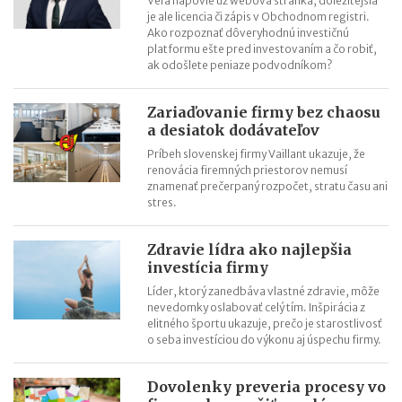
Veľa napovie už webová stránka, dôležitejšia
je ale licencia či zápis v Obchodnom registri.
online trhovisku
Ako rozpoznať dôveryhodnú investičnú
Black Friday: Ako môžu slovenskí predajcovia využiť nákupnú
platformu ešte pred investovaním a čo robiť,
horúčku naplno?
ak odošlete peniaze podvodníkom?
Najsilnejšia predvianočná sezóna: 5 krokov k vyšším tržbám
Zariaďovanie firmy bez chaosu
a desiatok dodávateľov
Príbeh slovenskej firmy Vaillant ukazuje, že
renovácia firemných priestorov nemusí
znamenať prečerpaný rozpočet, stratu času ani
stres.
Zdravie lídra ako najlepšia
investícia firmy
Líder, ktorý zanedbáva vlastné zdravie, môže
nevedomky oslabovať celý tím. Inšpirácia z
elitného športu ukazuje, prečo je starostlivosť
o seba investíciou do výkonu aj úspechu firmy.
Dovolenky preveria procesy vo