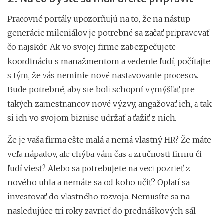
Pracovné portály upozorňujú na to, že na nástup
generácie mileniálov je potrebné sa začať pripravovať
čo najskôr. Ak vo svojej firme zabezpečujete
koordináciu s manažmentom a vedenie ľudí, počítajte
s tým, že vás neminie nové nastavovanie procesov.
Bude potrebné, aby ste boli schopní vymýšľať pre
takých zamestnancov nové výzvy, angažovať ich, a tak
si ich vo svojom biznise udržať a ťažiť z nich.
Že je vaša firma ešte malá a nemá vlastný HR? Že máte
veľa nápadov, ale chýba vám čas a zručnosti firmu či
ľudí viesť? Alebo sa potrebujete na veci pozrieť z
nového uhla a nemáte sa od koho učiť? Oplatí sa
investovať do vlastného rozvoja. Nemusíte sa na
nasledujúce tri roky zavrieť do prednáškových sál