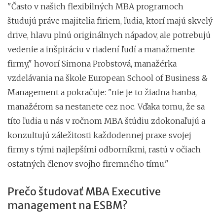
"Často v našich flexibilných MBA programoch
študujú práve majitelia firiem, ľudia, ktorí majú skvelý
drive, hlavu plnú originálnych nápadov, ale potrebujú
vedenie a inšpiráciu v riadení ľudí a manažmente
firmy," hovorí Simona Probstová, manažérka
vzdelávania na škole European School of Business &
Management a pokračuje: "nie je to žiadna hanba,
manažérom sa nestanete cez noc. Vďaka tomu, že sa
títo ľudia u nás v ročnom MBA štúdiu zdokonaľujú a
konzultujú záležitosti každodennej praxe svojej
firmy s tými najlepšími odborníkmi, rastú v očiach
ostatných členov svojho firemného tímu."
Prečo študovať MBA Executive
management na ESBM?