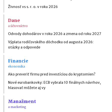
Živnosť vs s. r. o. v roku 2026
Dane
a účtovníctvo
Odvody dohodárov v roku 2026 a zmena od roku 2027
Výplata rodičovského dôchodku od augusta 2026:
otázky a odpovede
Financie
ekonomika
Ako preveriť firmu pred investíciou do kryptomien?
Nové eurobankovky: ECB vybrala 10 finálnych návrhov,
hlasovať môžete aj vy
Manažment
a marketing