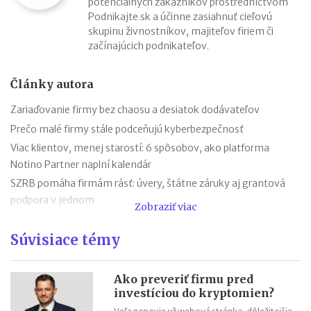
potenciálnych zákazníkov prostredníctvom
Podnikajte.sk a účinne zasiahnuť cieľovú
skupinu živnostníkov, majiteľov firiem či
začínajúcich podnikateľov.
Články autora
Zariaďovanie firmy bez chaosu a desiatok dodávateľov
Prečo malé firmy stále podceňujú kyberbezpečnosť
Viac klientov, menej starostí: 6 spôsobov, ako platforma
Notino Partner naplní kalendár
SZRB pomáha firmám rásť: úvery, štátne záruky aj grantová
podpora v jednom
Zobraziť viac
SZRB ponúka úvery, pri ktorých vám štát vráti časť investície
Súvisiace témy
Časté chyby v účtovníctve a ako sa im vyhnúť vďaka
SaVzdelaj.sk
Revolúcia v doručovaní listov: výdajné boxy už nie sú len pre
Ako preveriť firmu pred
balíky, poštu si vyzdvihnete kedykoľvek
investíciou do kryptomien?
Efektívny rast v roku 2026: Objavte potenciál AI aj na Kaufland