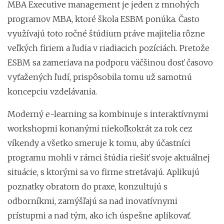
MBA Executive management je jeden z mnohých
programov MBA, ktoré škola ESBM ponúka. Často
využívajú toto ročné štúdium práve majitelia rôzne
veľkých firiem a ľudia v riadiacich pozíciách. Pretože
ESBM sa zameriava na podporu väčšinou dosť časovo
vyťažených ľudí, prispôsobila tomu už samotnú
koncepciu vzdelávania.
Moderný e-learning sa kombinuje s interaktívnymi
workshopmi konanými niekoľkokrát za rok cez
víkendy a všetko smeruje k tomu, aby účastníci
programu mohli v rámci štúdia riešiť svoje aktuálnej
situácie, s ktorými sa vo firme stretávajú. Aplikujú
poznatky obratom do praxe, konzultujú s
odborníkmi, zamýšľajú sa nad inovatívnymi
prístupmi a nad tým, ako ich úspešne aplikovať.