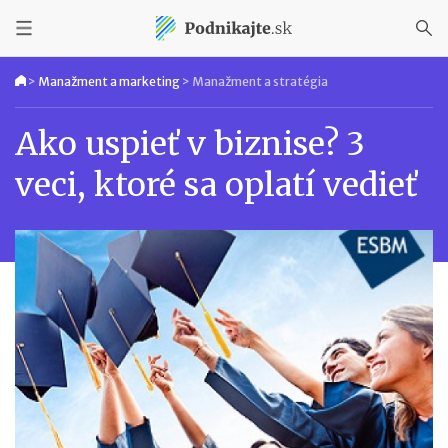
>
Manažment a marketing
>
Manažment a stratégia
Ako uspieť v biznise? 3
veci, ktoré sa oplatí vedieť