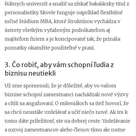
štátnych univerzít a snažiť sa získať bakalársky titul z
personalistiky. Skvele funguje napríklad flexibilné
ročné štúdium MBA, ktoré štruktúrou vychádza v
ústrety všetkým vyťaženým podnikateľom aj
majiteľom firiem a je koncipované tak, že prináša
poznatky okamžite použiteľné v praxi.
3. Čo robiť, aby vám schopní ľudia z
biznisu neutiekli
Už sme spomenuli, že je dôležité, aby vo vašom
biznise schopní zamestnanci nachádzali nové výzvy
a cítili sa angažovaní. O mileniáloch sa tiež hovorí, že
sa chcú neustále vzdelávať a učiť niečo nové. Ak im k
tomu dáte príležitosť, ste na dobrej ceste. Vzdelávanie
a rozvoj zamestnancov alebo členov tímu ale nutne