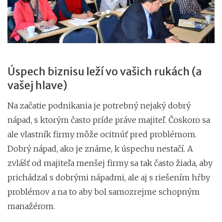
Úspech biznisu leží vo vašich rukách (a
vašej hlave)
Na začatie podnikania je potrebný nejaký dobrý
nápad, s ktorým často príde práve majiteľ. Čoskoro sa
ale vlastník firmy môže ocitnúť pred problémom.
Dobrý nápad, ako je známe, k úspechu nestačí. A
zvlášť od majiteľa menšej firmy sa tak často žiada, aby
prichádzal s dobrými nápadmi, ale aj s riešením hŕby
problémov a na to aby bol samozrejme schopným
manažérom.