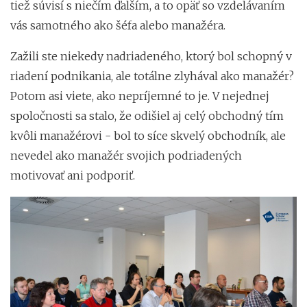
tiež súvisí s niečím ďalším, a to opäť so vzdelávaním
vás samotného ako šéfa alebo manažéra.
Zažili ste niekedy nadriadeného, ​​ktorý bol schopný v
riadení podnikania, ale totálne zlyhával ako manažér?
Potom asi viete, ako nepríjemné to je. V nejednej
spoločnosti sa stalo, že odišiel aj celý obchodný tím
kvôli manažérovi - bol to síce skvelý obchodník, ale
nevedel ako manažér svojich podriadených
motivovať ani podporiť.