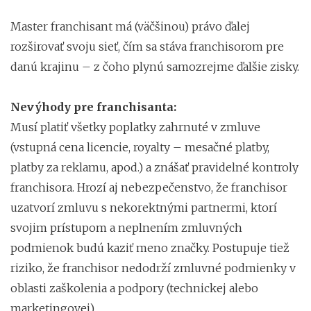
Master franchisant má (väčšinou) právo ďalej
rozširovať svoju sieť, čím sa stáva franchisorom pre
danú krajinu – z čoho plynú samozrejme ďalšie zisky.
Nevýhody pre franchisanta:
Musí platiť všetky poplatky zahrnuté v zmluve
(vstupná cena licencie, royalty – mesačné platby,
platby za reklamu, apod.) a znášať pravidelné kontroly
franchisora. Hrozí aj nebezpečenstvo, že franchisor
uzatvorí zmluvu s nekorektnými partnermi, ktorí
svojim prístupom a neplnením zmluvných
podmienok budú kaziť meno značky. Postupuje tiež
riziko, že franchisor nedodrží zmluvné podmienky v
oblasti zaškolenia a podpory (technickej alebo
marketingovej).