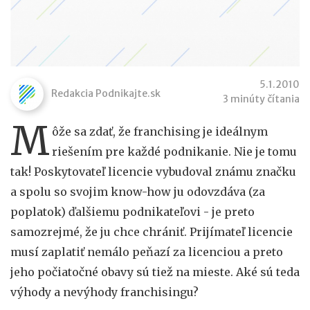
5.1.2010
Redakcia Podnikajte.sk
3 minúty čítania
M
ôže sa zdať, že franchising je ideálnym
riešením pre každé podnikanie. Nie je tomu
tak! Poskytovateľ licencie vybudoval známu značku
a spolu so svojim know-how ju odovzdáva (za
poplatok) ďalšiemu podnikateľovi - je preto
samozrejmé, že ju chce chrániť. Prijímateľ licencie
musí zaplatiť nemálo peňazí za licenciou a preto
jeho počiatočné obavy sú tiež na mieste. Aké sú teda
výhody a nevýhody franchisingu?