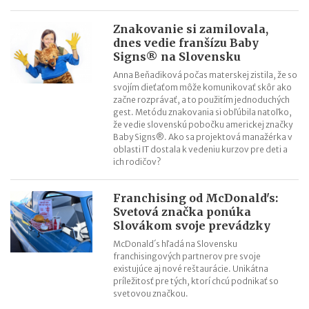
Kontroly odpočtu DPH pri autách na podnikanie
Kontroly influencerov a tvorcov digitálneho obsahu: finančná
Znakovanie si zamilovala,
správa sa zameria na ich príjmy
dnes vedie franšízu Baby
Signs® na Slovensku
Zmeny v e-faktúre: štát ju opravuje ešte pred zavedením
VÚB mení podmienky firemných debetných a kreditných kariet
Anna Beňadiková počas materskej zistila, že so
svojím dieťaťom môže komunikovať skôr ako
od 1.7.2026
začne rozprávať, a to použitím jednoduchých
Mýty o dôchodkovej prognóze a riešenie sporných situácií
gest. Metódu znakovania si obľúbila natoľko,
že vedie slovenskú pobočku americkej značky
Kedy vznikajú absolventom škôl povinnosti voči Sociálnej
Baby Signs®. Ako sa projektová manažérka v
poisťovni?
oblasti IT dostala k vedeniu kurzov pre deti a
ich rodičov?
Franchising od McDonald's:
Svetová značka ponúka
Slovákom svoje prevádzky
McDonald´s hľadá na Slovensku
franchisingových partnerov pre svoje
existujúce aj nové reštaurácie. Unikátna
príležitosť pre tých, ktorí chcú podnikať so
svetovou značkou.