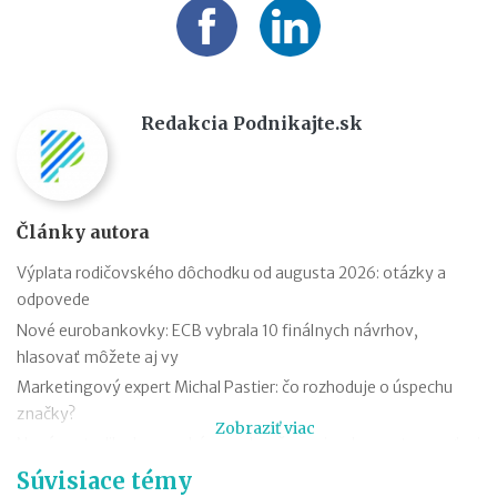
Redakcia Podnikajte.sk
Články autora
Výplata rodičovského dôchodku od augusta 2026: otázky a
odpovede
Nové eurobankovky: ECB vybrala 10 finálnych návrhov,
hlasovať môžete aj vy
Marketingový expert Michal Pastier: čo rozhoduje o úspechu
značky?
Zobraziť viac
Nová metodika k rovnakému odmeňovaniu: ako postupovať pri
hodnotení pracovných miest
Súvisiace témy