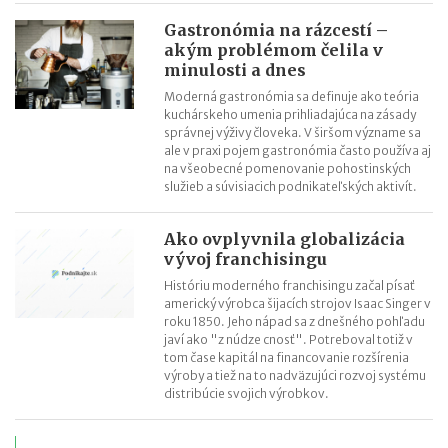
Gastronómia na rázcestí –
akým problémom čelila v
minulosti a dnes
Moderná gastronómia sa definuje ako teória
kuchárskeho umenia prihliadajúca na zásady
správnej výživy človeka. V širšom význame sa
ale v praxi pojem gastronómia často používa aj
na všeobecné pomenovanie pohostinských
služieb a súvisiacich podnikateľských aktivít.
Ako ovplyvnila globalizácia
vývoj franchisingu
Históriu moderného franchisingu začal písať
americký výrobca šijacích strojov Isaac Singer v
roku 1850. Jeho nápad sa z dnešného pohľadu
javí ako "z núdze cnosť". Potreboval totiž v
tom čase kapitál na financovanie rozšírenia
výroby a tiež na to nadväzujúci rozvoj systému
distribúcie svojich výrobkov.