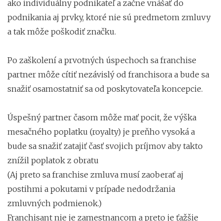
ako individuálny podnikateľ a začne vnášať do
podnikania aj prvky, ktoré nie sú predmetom zmluvy
a tak môže poškodiť značku.
Po zaškolení a prvotných úspechoch sa franchise
partner môže cítiť nezávislý od franchisora a bude sa
snažiť osamostatniť sa od poskytovateľa koncepcie.
Úspešný partner časom môže mať pocit, že výška
mesačného poplatku (royalty) je preňho vysoká a
bude sa snažiť zatajiť časť svojich príjmov aby takto
znížil poplatok z obratu
(Aj preto sa franchise zmluva musí zaoberať aj
postihmi a pokutami v prípade nedodržania
zmluvných podmienok.)
Franchisant nie je zamestnancom a preto je ťažšie