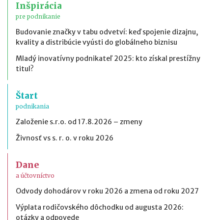
Inšpirácia
pre podnikanie
Budovanie značky v tabu odvetví: keď spojenie dizajnu,
kvality a distribúcie vyústi do globálneho biznisu
Mladý inovatívny podnikateľ 2025: kto získal prestížny
titul?
Štart
podnikania
Založenie s.r.o. od 17.8.2026 – zmeny
Živnosť vs s. r. o. v roku 2026
Dane
a účtovníctvo
Odvody dohodárov v roku 2026 a zmena od roku 2027
Výplata rodičovského dôchodku od augusta 2026:
otázky a odpovede