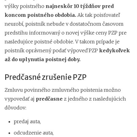
výšky poistného
najneskôr 10 týždňov pred
koncom poistného obdobia.
Ak tak poisťovateľ
neurobí, poistník nebude v dostatočnom časovom
predstihu informovaný o novej výške ceny PZP pre
nasledujúce poistné obdobie. V takom prípade je
poistník oprávnený podať výpoveď PZP
kedykoľvek
až do uplynutia poistnej doby.
Predčasné zrušenie PZP
Zmluvu povinného zmluvného poistenia možno
vypovedať aj
predčasne
z jedného z nasledujúcich
dôvodov:
predaj auta,
odcudzenie auta,