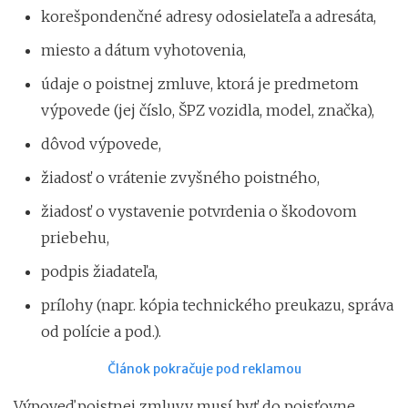
korešpondenčné adresy odosielateľa a adresáta,
miesto a dátum vyhotovenia,
údaje o poistnej zmluve, ktorá je predmetom
výpovede (jej číslo, ŠPZ vozidla, model, značka),
dôvod výpovede,
žiadosť o vrátenie zvyšného poistného,
žiadosť o vystavenie potvrdenia o škodovom
priebehu,
podpis žiadateľa,
prílohy (napr. kópia technického preukazu, správa
od polície a pod.).
Článok pokračuje pod reklamou
Výpoveď poistnej zmluvy musí byť do poisťovne