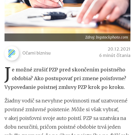
Zdroj: bigstockphoto.com
20.12.2021
Očami biznisu
6 minút čítania
J
e možné zrušiť PZP pred skončením poistného
obdobia? Ako postupovať pri zmene poisťovne?
Vypovedanie poistnej zmluvy PZP krok po kroku.
Žiadny vodič sa nevyhne povinnosti mať uzatvorené
povinné zmluvné poistenie. Môže si však vybrať,
v akej poisťovni svoje auto poistí. PZP sa uzatvára na
dobu neurčitú, pričom poistné obdobie trvá jeden