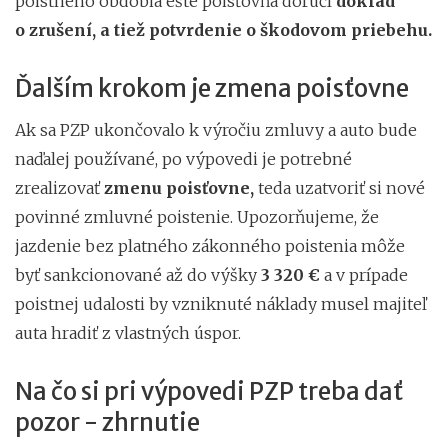
poistného obdobia ešte poisťovňa doručí
doklad
o zrušení, a tiež potvrdenie o škodovom priebehu.
Ďalším krokom je zmena poisťovne
Ak sa PZP ukončovalo k výročiu zmluvy a auto bude
naďalej používané, po výpovedi je potrebné
zrealizovať
zmenu poisťovne,
teda uzatvoriť si nové
povinné zmluvné poistenie. Upozorňujeme, že
jazdenie bez platného zákonného poistenia môže
byť sankcionované až do výšky
3 320 €
a v prípade
poistnej udalosti by vzniknuté náklady musel majiteľ
auta hradiť z vlastných úspor.
Na čo si pri výpovedi PZP treba dať
pozor - zhrnutie