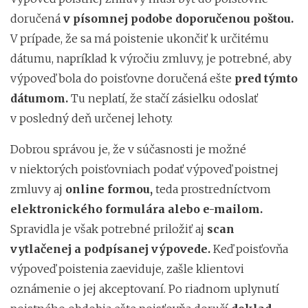
doručená
v písomnej podobe
doporučenou poštou.
V prípade, že sa má poistenie ukončiť k určitému
dátumu, napríklad k výročiu zmluvy, je potrebné, aby
výpoveď bola do poisťovne doručená ešte
pred týmto
dátumom.
Tu neplatí, že stačí zásielku odoslať
v posledný deň určenej lehoty.
Dobrou správou je, že v súčasnosti je možné
v niektorých poisťovniach podať výpoveď poistnej
zmluvy aj
online formou,
teda prostredníctvom
elektronického formulára alebo e-mailom.
Spravidla je však potrebné priložiť aj
scan
vytlačenej a podpísanej výpovede.
Keď poisťovňa
výpoveď poistenia zaeviduje, zašle klientovi
oznámenie o jej akceptovaní. Po riadnom uplynutí