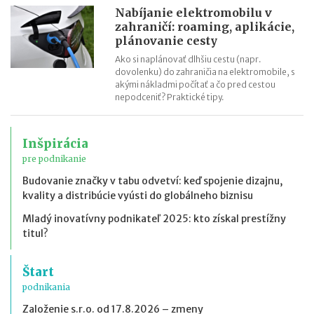
Nabíjanie elektromobilu v
zahraničí: roaming, aplikácie,
plánovanie cesty
Ako si naplánovať dlhšiu cestu (napr.
dovolenku) do zahraničia na elektromobile, s
akými nákladmi počítať a čo pred cestou
nepodceniť? Praktické tipy.
Inšpirácia
pre podnikanie
Budovanie značky v tabu odvetví: keď spojenie dizajnu,
kvality a distribúcie vyústi do globálneho biznisu
Mladý inovatívny podnikateľ 2025: kto získal prestížny
titul?
Štart
podnikania
Založenie s.r.o. od 17.8.2026 – zmeny