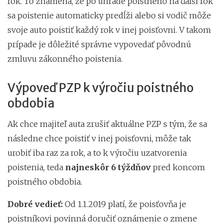
rok. To znamená, že po úhrade poistného na ďalší rok
sa poistenie automaticky predĺži alebo si vodič môže
svoje auto poistiť každý rok v inej poisťovni. V takom
prípade je dôležité správne vypovedať pôvodnú
zmluvu zákonného poistenia.
Výpoveď PZP k výročiu poistného
obdobia
Ak chce majiteľ auta zrušiť aktuálne PZP s tým, že sa
následne chce poistiť v inej poisťovni, môže tak
urobiť iba raz za rok, a to k výročiu uzatvorenia
poistenia, teda
najneskôr 6 týždňov
pred koncom
poistného obdobia.
Dobré vedieť:
Od 1.1.2019 platí, že poisťovňa je
poistníkovi povinná doručiť oznámenie o zmene