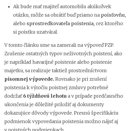
Ak bude mať majiteľ automobilu akúkoľvek
otázku, môže sa obrátiť buď priamo na
poisťovňu,
alebo
sprostredkovateľa poistenia,
cez ktorého
si poistku uzatváral.
V tomto článku sme sa zamerali na výpoveď PZP.
Zrušenie ostatných typov neživotných poistení, ako
je napríklad havarijné poistenie alebo poistenie
majetku, sa realizuje taktiež prostredníctvom
písomnej výpovede.
Rovnako je pri zrušení
poistenia k výročiu poistnej zmluvy potrebné
dodržať
6 týždňovú lehotu
a v prípade predčasného
ukončenia je dôležité priložiť aj dokumenty
dokazujúce dôvody výpovede. Presnú špecifikáciu
podmienok vypovedania poistenia možno nájsť aj
v poistných podmienkach.