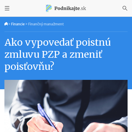
>
Financie
>
Finančný manažment
Ako vypovedať poistnú
zmluvu PZP a zmeniť
poisťovňu?