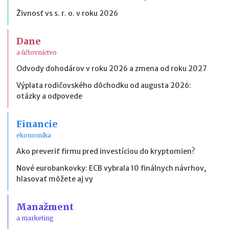
Živnosť vs s. r. o. v roku 2026
Dane
a účtovníctvo
Odvody dohodárov v roku 2026 a zmena od roku 2027
Výplata rodičovského dôchodku od augusta 2026:
otázky a odpovede
Financie
ekonomika
Ako preveriť firmu pred investíciou do kryptomien?
Nové eurobankovky: ECB vybrala 10 finálnych návrhov,
hlasovať môžete aj vy
Manažment
a marketing