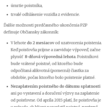
úmrtie poistníka,
trvalé odhlásenie vozidla z evidencie.
Ďalšie možnosti predčasného ukončenia PZP
definuje Občiansky zákonník:
V lehote
do 2 mesiacov
od uzatvorenia poistenia.
Keď poisťovňa prijme a zaeviduje výpoveď, začne
plynúť
8-dňová výpovedná lehota
. Poistníkovi
bude vrátené poistné, od ktorého bude
odpočítaná alikvotná (pomerná) čiastka za
obdobie, počas ktorého bolo poistenie platné.
Nezaplatením poistného do dátumu splatnosti
ani po vystavení a doručení výzvy na zaplatenie
od poisťovne. Od apríla 2015 platí, že poisťovňa je
v prípade, ak klient nezaplatil poistné,
povinná