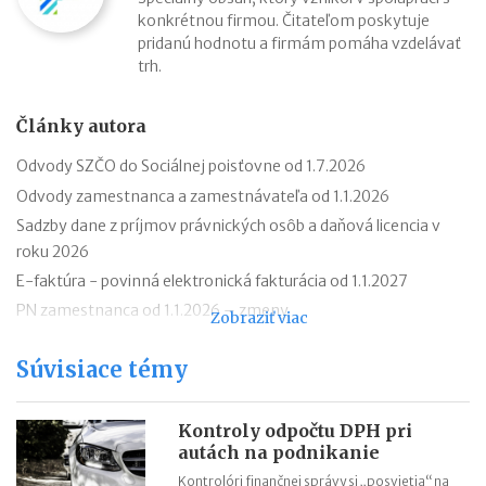
konkrétnou firmou. Čitateľom poskytuje
pridanú hodnotu a firmám pomáha vzdelávať
trh.
Články autora
Odvody SZČO do Sociálnej poisťovne od 1.7.2026
Odvody zamestnanca a zamestnávateľa od 1.1.2026
Sadzby dane z príjmov právnických osôb a daňová licencia v
roku 2026
E-faktúra - povinná elektronická fakturácia od 1.1.2027
PN zamestnanca od 1.1.2026 – zmeny
Zobraziť viac
Progresívne zdanenie príjmov fyzických osôb od roku 2026
Súvisiace témy
Transakčná daň v kocke
Podvojné účtovníctvo: čo to je a kto ho musí viesť
Daňové priznanie živnostníka za rok 2024
Kontroly odpočtu DPH pri
autách na podnikanie
Registrácia na DPH od roku 2025: praktické príklady
Kontrolóri finančnej správy si „posvietia“ na