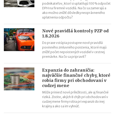
podnikateľov, ktorí si uplatňujú 100 % odpočet
DPH na firemné vozidlá. Na čo sa zamerajú a
ako možno znížiť dôsledky neoprávneného
uplatnenia odpočtu?
Nové pravidlá kontroly PZP od
1.8.2026
Do praxe vstúpia postupne nové pravidlá
povinného zmluvného poistenia, ktoré majú
znížiť počet nepoistených vozidiel v cestnej
premávke. Na čo sa pripraviť?
Expanzia do zahraničia:
najväčšie finančné chyby, ktoré
robia firmy pri obchodovaní v
cudzej mene
Môže priniesť nové príležitosti, ale aj finančné
riziká. Zistite, akých 8 chýb pri obchodovaní v
cudzej mene firmy robia pri expanzii do inej
krajiny a ako sa im vyhnúť.