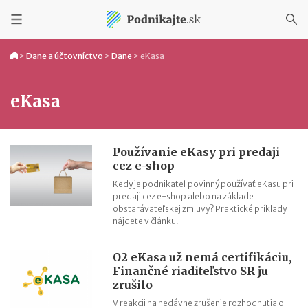
>
Dane a účtovníctvo
>
Dane
>
eKasa
eKasa
Používanie eKasy pri predaji
cez e-shop
Kedy je podnikateľ povinný používať eKasu pri
predaji cez e-shop alebo na základe
obstarávateľskej zmluvy? Praktické príklady
nájdete v článku.
O2 eKasa už nemá certifikáciu,
Finančné riaditeľstvo SR ju
zrušilo
V reakcii na nedávne zrušenie rozhodnutia o