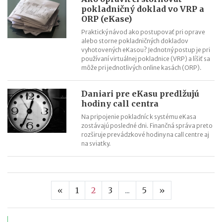
pokladničný doklad vo VRP a
ORP (eKase)
Praktický návod ako postupovať pri oprave
alebo storne pokladničných dokladov
vyhotovených eKasou? Jednotný postup je pri
používaní virtuálnej pokladnice (VRP) a líšiť sa
môže pri jednotlivých online kasách (ORP).
Daniari pre eKasu predlžujú
hodiny call centra
Na pripojenie pokladníc k systému eKasa
zostávajú posledné dni. Finančná správa preto
rozširuje prevádzkové hodiny na call centre aj
na sviatky.
Predchádzajúca strana
Nasledujúca s
«
1
2
3
...
5
»