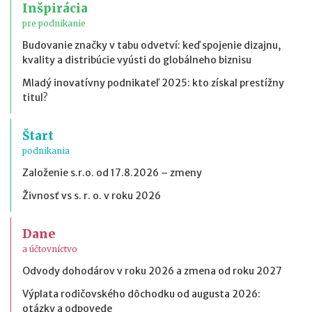
Inšpirácia
pre podnikanie
Budovanie značky v tabu odvetví: keď spojenie dizajnu,
kvality a distribúcie vyústi do globálneho biznisu
Mladý inovatívny podnikateľ 2025: kto získal prestížny
titul?
Štart
podnikania
Založenie s.r.o. od 17.8.2026 – zmeny
Živnosť vs s. r. o. v roku 2026
Dane
a účtovníctvo
Odvody dohodárov v roku 2026 a zmena od roku 2027
Výplata rodičovského dôchodku od augusta 2026:
otázky a odpovede