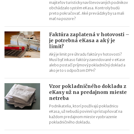
majiteľov turisticky navštevovaných podnikov
obchádzalo systém eKasa. Kontroly budú
preto pokračovať. Aké prevádzky by sa mali
mať na pozore?
Faktúra zaplatená v hotovosti –
je potrebná eKasa a aký je
limit?
Aký je limit pre úhradu faktúry v hotovosti?
Musí byť inkaso faktúry zaevidované v eKase
alebo postačí príjmový pokladničný doklad a
ako je to s odpočtom DPH?
Vzor pokladničného dokladu z
eKasy už na predajnom mieste
netreba
Podnikatelia, ktorí používajú pokladnicu
eKasa, už nebudú povinní sprístupňovať na
každom predajnom mieste vyobrazenie
pokladničného dokladu.