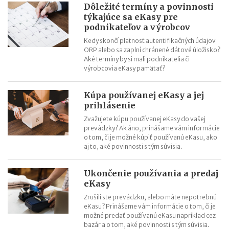
Dôležité termíny a povinnosti
týkajúce sa eKasy pre
podnikateľov a výrobcov
Kedy skončí platnosť autentifikačných údajov
ORP alebo sa zaplní chránené dátové úložisko?
Aké termíny by si mali podnikatelia či
výrobcovia eKasy pamätať?
Kúpa používanej eKasy a jej
prihlásenie
Zvažujete kúpu používanej eKasy do vašej
prevádzky? Ak áno, prinášame vám informácie
o tom, či je možné kúpiť používanú eKasu, ako
aj to, aké povinnosti s tým súvisia.
Ukončenie používania a predaj
eKasy
Zrušili ste prevádzku, alebo máte nepotrebnú
eKasu? Prinášame vám informácie o tom, či je
možné predať používanú eKasu napríklad cez
bazár a o tom, aké povinnosti s tým súvisia.