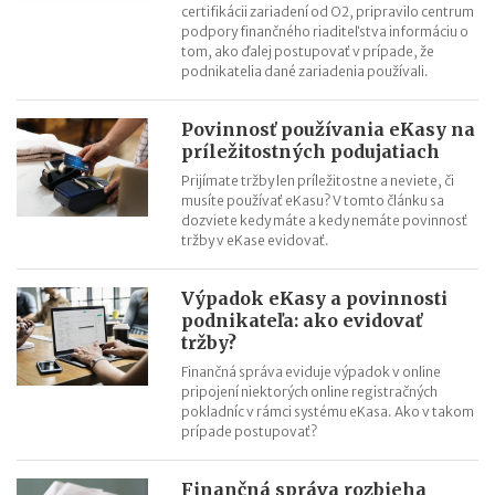
certifikácii zariadení od O2, pripravilo centrum
podpory finančného riaditeľstva informáciu o
tom, ako ďalej postupovať v prípade, že
podnikatelia dané zariadenia používali.
Povinnosť používania eKasy na
príležitostných podujatiach
Prijímate tržby len príležitostne a neviete, či
musíte používať eKasu? V tomto článku sa
dozviete kedy máte a kedy nemáte povinnosť
tržby v eKase evidovať.
Výpadok eKasy a povinnosti
podnikateľa: ako evidovať
tržby?
Finančná správa eviduje výpadok v online
pripojení niektorých online registračných
pokladníc v rámci systému eKasa. Ako v takom
prípade postupovať?
Finančná správa rozbieha