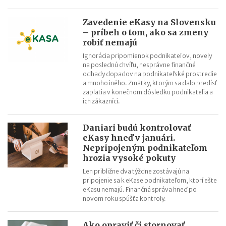
Zavedenie eKasy na Slovensku
– príbeh o tom, ako sa zmeny
robiť nemajú
Ignorácia pripomienok podnikateľov, novely
na poslednú chvíľu, nesprávne finančné
odhady dopadov na podnikateľské prostredie
a mnoho iného. Zmätky, ktorým sa dalo predísť
zaplatia v konečnom dôsledku podnikatelia a
ich zákazníci.
Daniari budú kontrolovať
eKasy hneď v januári.
Nepripojeným podnikateľom
hrozia vysoké pokuty
Len približne dva týždne zostávajú na
pripojenie sa k eKase podnikateľom, ktorí ešte
eKasu nemajú. Finančná správa hneď po
novom roku spúšťa kontroly.
Ako opraviť či stornovať