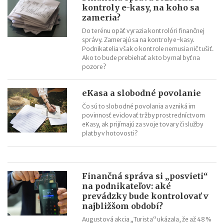
kontroly e-kasy, na koho sa
zameria?
Do terénu opäť vyrazia kontrolóri finančnej
správy. Zamerajú sa na kontroly e-kasy.
Podnikatelia však o kontrole nemusia nič tušiť.
Ako to bude prebiehať a kto by mal byť na
pozore?
eKasa a slobodné povolanie
Čo sú to slobodné povolania a vzniká im
povinnosť evidovať tržby prostredníctvom
eKasy, ak prijímajú za svoje tovary či služby
platby v hotovosti?
Finančná správa si „posvieti“
na podnikateľov: aké
prevádzky bude kontrolovať v
najbližšom období?
Augustová akcia „Turista“ ukázala, že až 48 %