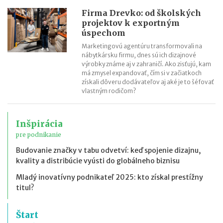
Firma Drevko: od školských
projektov k exportným
úspechom
Marketingovú agentúru transformovali na
nábytkársku firmu, dnes sú ich dizajnové
výrobky známe aj v zahraničí. Ako zisťujú, kam
má zmysel expandovať, čím si v začiatkoch
získali dôveru dodávateľov aj aké je to šéfovať
vlastným rodičom?
Inšpirácia
pre podnikanie
Budovanie značky v tabu odvetví: keď spojenie dizajnu,
kvality a distribúcie vyústi do globálneho biznisu
Mladý inovatívny podnikateľ 2025: kto získal prestížny
titul?
Štart