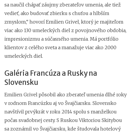
sa naučil chápať záujmy zberateľov umenia, ale tiež
vedieť, ako budovať zbierku s chuťou a hlbším
zmyslom,“ hovorí Emilien Grivel, ktorý je majiteľom
viac ako 130 umeleckých diel z povojnového obdobia,
impresionizmu a súčasného umenia. Má portfólio
klientov z celého sveta a manažuje viac ako 2000
umeleckých diel.
Galéria Francúza a Rusky na
Slovensku
Emilien Grivel pôsobil ako zberateľ umenia dlhé roky
v rodnom Francúzku aj vo Švajčiarsku. Slovensko
navštívil prvýkrát v roku 2014 spolu s manželkou
počas svadobnej cesty. S Ruskou Viktoriou Skitybou
sa zoznámil vo Švajčiarsku, kde študovala hotelový