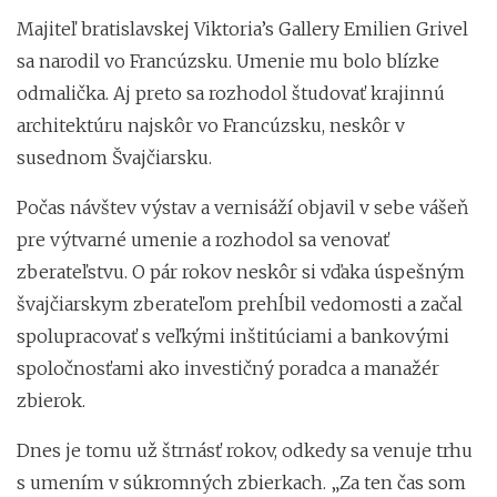
Majiteľ bratislavskej Viktoria’s Gallery Emilien Grivel
sa narodil vo Francúzsku. Umenie mu bolo blízke
odmalička. Aj preto sa rozhodol študovať krajinnú
architektúru najskôr vo Francúzsku, neskôr v
susednom Švajčiarsku.
Počas návštev výstav a vernisáží objavil v sebe vášeň
pre výtvarné umenie a rozhodol sa venovať
zberateľstvu. O pár rokov neskôr si vďaka úspešným
švajčiarskym zberateľom prehĺbil vedomosti a začal
spolupracovať s veľkými inštitúciami a bankovými
spoločnosťami ako investičný poradca a manažér
zbierok.
Dnes je tomu už štrnásť rokov, odkedy sa venuje trhu
s umením v súkromných zbierkach. „Za ten čas som