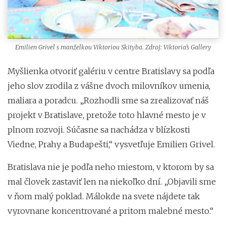
Emilien Grivel s manželkou Viktoriou Skityba. Zdroj: Viktoria’s Gallery
Myšlienka otvoriť galériu v centre Bratislavy sa podľa
jeho slov zrodila z vášne dvoch milovníkov umenia,
maliara a poradcu. „Rozhodli sme sa zrealizovať náš
projekt v Bratislave, pretože toto hlavné mesto je v
plnom rozvoji. Súčasne sa nachádza v blízkosti
Viedne, Prahy a Budapešti,“ vysvetľuje Emilien Grivel.
Bratislava nie je podľa neho miestom, v ktorom by sa
mal človek zastaviť len na niekoľko dní. „Objavili sme
v ňom malý poklad. Málokde na svete nájdete tak
vyrovnane koncentrované a pritom malebné mesto.“