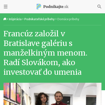
>
Inšpirácia
>
Podnikateľské príbehy
>
Domáce príbehy
Francúz založil v
Bratislave galériu s
manželkiným menom.
Radí Slovákom, ako
investovať do umenia