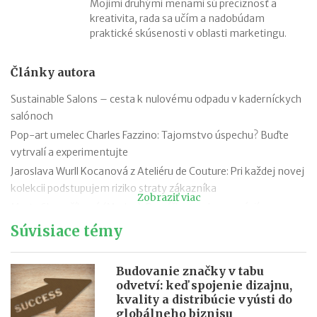
Mojimi druhými menami sú precíznosť a
kreativita, rada sa učím a nadobúdam
praktické skúsenosti v oblasti marketingu.
Články autora
Sustainable Salons – cesta k nulovému odpadu v kaderníckych
salónoch
Pop-art umelec Charles Fazzino: Tajomstvo úspechu? Buďte
vytrvalí a experimentujte
Jaroslava Wurll Kocanová z Ateliéru de Couture: Pri každej novej
kolekcii podstupujem riziko straty zákazníka
Zobraziť viac
Marta Slosarčíková (Medex): Perníčky troch generácií
Od Taliana kúpili zmrzlináreň Oilá. Dodržiavajú kvalitu aj tradičné
Súvisiace témy
recepty
Michaela Otrusina (Maem Kids): Mama dvojičiek, ktorá popri
Budovanie značky v tabu
práci podniká. Šije hniezda pre bábätká
odvetví: keď spojenie dizajnu,
kvality a distribúcie vyústi do
Veronika Kostková: Zo zborovne rovno do ateliéru
globálneho biznisu