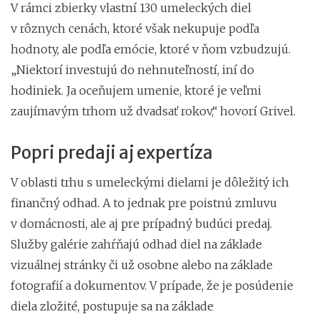
V rámci zbierky vlastní 130 umeleckých diel
v rôznych cenách, ktoré však nekupuje podľa
hodnoty, ale podľa emócie, ktoré v ňom vzbudzujú.
„Niektorí investujú do nehnuteľností, iní do
hodiniek. Ja oceňujem umenie, ktoré je veľmi
zaujímavým trhom už dvadsať rokov,“ hovorí Grivel.
Popri predaji aj expertíza
V oblasti trhu s umeleckými dielami je dôležitý ich
finančný odhad. A to jednak pre poistnú zmluvu
v domácnosti, ale aj pre prípadný budúci predaj.
Služby galérie zahŕňajú odhad diel na základe
vizuálnej stránky či už osobne alebo na základe
fotografií a dokumentov. V prípade, že je posúdenie
diela zložité, postupuje sa na základe