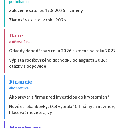
podnikania
Založenie s.r.o. od 17.8.2026 – zmeny
Živnosť vs s. r. o. v roku 2026
Dane
a účtovníctvo
Odvody dohodárov v roku 2026 a zmena od roku 2027
Výplata rodičovského dôchodku od augusta 2026:
otázky a odpovede
Financie
ekonomika
Ako preveriť firmu pred investíciou do kryptomien?
Nové eurobankovky: ECB vybrala 10 finálnych návrhov,
hlasovať môžete aj vy