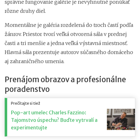
správne fungovanie galérie je nevyhnutné ponúkať
rôzne druhy diel.
Momentálne je galéria rozdelená do troch častí podľa
žánrov. Priestor tvorí veľká otvorená sála v prednej
časti a tri menšie a jedna veľká výstavná miestnosť.
Hlavná sála prezentuje autorov súčasného domáceho
aj zahraničného umenia.
Prenájom obrazov a profesionálne
poradenstvo
Prečítajte si tiež
Pop-art umelec Charles Fazzino:
Tajomstvo úspechu? Buďte vytrvalí a
experimentujte