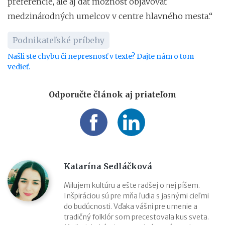
preferencie, ale aj dať možnosť objavovať
medzinárodných umelcov v centre hlavného mesta.“
Podnikateľské príbehy
Našli ste chybu či nepresnosť v texte? Dajte nám o tom
vedieť.
Odporučte článok aj priateľom
Katarína Sedláčková
Milujem kultúru a ešte radšej o nej píšem.
Inšpiráciou sú pre mňa ľudia s jasnými cieľmi
do budúcnosti. Vďaka vášni pre umenie a
tradičný folklór som precestovala kus sveta.