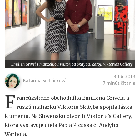
Emilien Grivel s manželkou Viktoriou Skityba. Zdroj: Viktoria’s Gallery
30.6.2019
Katarína Sedláčková
7 minút čítania
F
rancúzskeho obchodníka Emiliena Grivelu a
ruskú maliarku Viktoriu Skityba spojila láska
k umeniu. Na Slovensku otvorili Viktoria’s Gallery,
ktorá vystavuje diela Pabla Picassa či Andyho
Warhola.