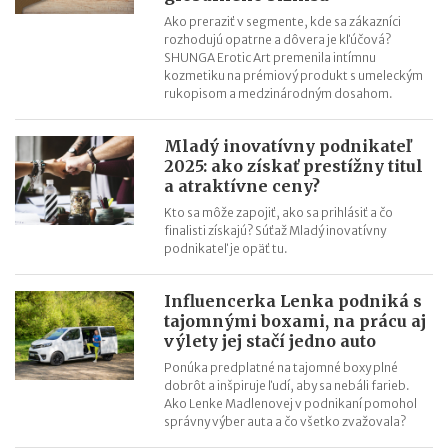
Vrátenie tovaru - ako riešia eshopy nechcené produkty
Ako preraziť v segmente, kde sa zákazníci
Ako založiť eshop? Radia Dedoles, Inspio, Isadore a Bubulákovo
rozhodujú opatrne a dôvera je kľúčová?
Klaudia Bednárová (The Bridge): Jazyky učíme v Bratislave a
SHUNGA Erotic Art premenila intímnu
kozmetiku na prémiový produkt s umeleckým
testujeme v Ázii
rukopisom a medzinárodným dosahom.
Mladý inovatívny podnikateľ
2025: ako získať prestížny titul
a atraktívne ceny?
Kto sa môže zapojiť, ako sa prihlásiť a čo
finalisti získajú? Súťaž Mladý inovatívny
podnikateľ je opäť tu.
Influencerka Lenka podniká s
tajomnými boxami, na prácu aj
výlety jej stačí jedno auto
Ponúka predplatné na tajomné boxy plné
dobrôt a inšpiruje ľudí, aby sa nebáli farieb.
Ako Lenke Madlenovej v podnikaní pomohol
správny výber auta a čo všetko zvažovala?