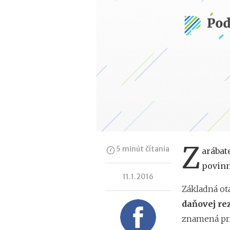
Z
5 minút čítania
arábat
povinn
11.1.2016
Základná otá
daňovej re
znamená prí