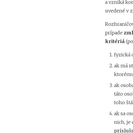
a vzniká kon
uvedené v z
Rozhraničov
prípade
zml
kritériá
(po
fyzická
ak má st
ktorém
ak osoba
táto os
toho štá
ak sa os
nich, je
prísluš