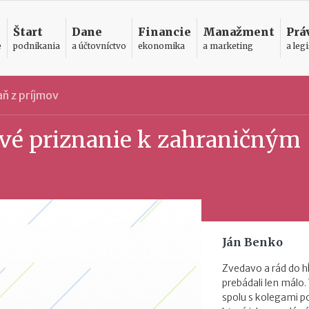
Štart
Dane
Financie
Manažment
Prá
e
podnikania
a účtovníctvo
ekonomika
a marketing
a legi
ň z príjmov
vé priznanie k zahraničným
Ján Benko
Zvedavo a rád do h
prebádali len málo.
spolu s kolegami 