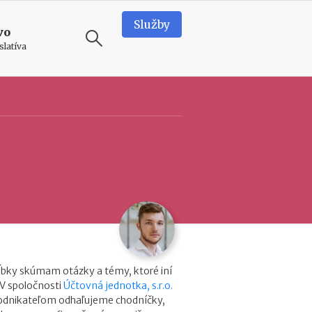
Služby
vo
slatíva
ODPORÚČAME
T
e
a
m
b
u
i
l
d
i
n
ĺbky skúmam otázky a témy, ktoré iní
g
 V spoločnosti
Účtovná jednotka, s.r.o.
v
podnikateľom odhaľujeme chodníčky,
o