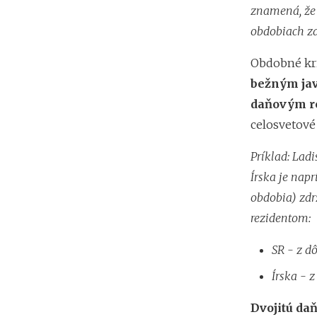
znamená, že 
obdobiach zd
Obdobné krit
bežným ja
daňovým re
celosvetové 
Príklad: Ladi
Írska je nap
obdobia) zdr
rezidentom:
SR - z d
Írska - 
Dvojitú da