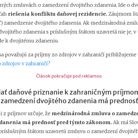
ých zmluvách o zamedzení dvojitého zdanenia. Ide o dv
ťah
riešenia konfliktu daňovej rezidencie.
Záujmom štá
ť) zamedzenie dvojitého zdanenia. Ak medzinárodná zml
vojitého zdanenia s príslušným štátom uzavretá nie je, v
de k dvojitému zdaneniu.
sa považujú za príjmy zo zdrojov v zahraničí približujeme
 zdrojov v zahraničí?
Článok pokračuje pod reklamou
ať daňové priznanie k zahraničným príjmo
 zamedzení dvojitého zdanenia má prednos
i z príjmov určuje, že
medzinárodná zmluva o zamedz
zdanenia má prednosť pred týmto zákonom.
Ak má Slo
 príslušným štátom uzavretú zmluvu o zamedzení dvojité