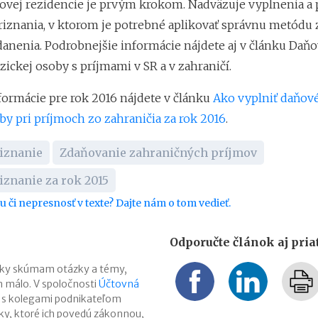
ovej rezidencie je prvým krokom. Nadväzuje vyplnenia a
iznania, v ktorom je potrebné aplikovať správnu metódu
danenia. Podrobnejšie informácie nájdete aj v článku Daň
zickej osoby s príjmami v SR a v zahraničí.
formácie pre rok 2016 nájdete v článku
Ako vyplniť daňové
by pri príjmoch zo zahraničia za rok 2016
.
iznanie
Zdaňovanie zahraničných príjmov
iznanie za rok 2015
bu či nepresnosť v texte? Dajte nám o tom vedieť.
Odporučte článok aj pri
ĺbky skúmam otázky a témy,
en málo. V spoločnosti
Účtovná
 s kolegami podnikateľom
y, ktoré ich povedú zákonnou,