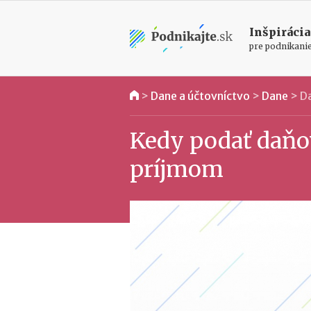
Inšpirácia
pre podnikani
>
Dane a účtovníctvo
>
Dane
>
Da
Kedy podať daňo
príjmom