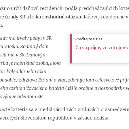
no určiť daňovú rezidenciu podľa predchádzajúcich kritér
né úrady
SR a Írska
rozhodnú
otázku daňovej rezidencie
v
u.
slav má trvalý pobyt v SR.
Prečítajte si tiež
cu v Írsku. Rodinný dom,
Čo sú príjmy zo zdrojov v
deti má v SR. Daňovým
rska je napríklad osoba, ktorá
očas kalendárneho roka
obdobie) zdržiava 183 dní a viac, zdaňuje tam celosvetové prí
ého rozhraničovacieho kritéria (užšie osobné a hospodárske v
ňovým rezidentom SR.
acie kritériá sa v medzinárodných zmluvách o zamedzení
avretých Slovenskou republikou v zásade nelíšia.