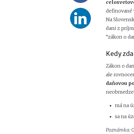
celosvetov
definované 
Na Slovensk
dani z príjm
“zákon o dan
Kedy zda
Zákon o dan
ale rovnoc
daňovou p
neobmedzen
má na ú
sa na ú
Poznámka: Ob