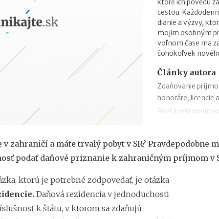
ktoré ich povedú 
cestou. Každodenn
dianie a výzvy, kto
mojim osobným prio
voľnom čase ma zau
čohokoľvek novéh
Články autora
Zdaňovanie príjmo
honoráre, licencie 
Rozšírenie povinno
zmeny v zábezpeke
Zdaňovanie príleži
e v zahraničí a máte trvalý pobyt v SR? Pravdepodobne m
Zdaňovanie pri pres
osť podať daňové priznanie k zahraničným príjmom v 
2018
Trojstranný obchod
zka, ktorú je potrebné zodpovedať, je otázka
Daňový bonus na h
zidencie.
Daňová rezidencia v jednoduchosti
„Patent Box“ prine
slušnosť k štátu, v ktorom sa zdaňujú
príjmov