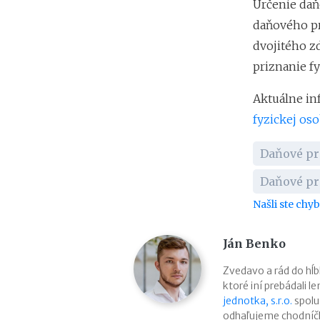
Určenie daň
daňového pr
dvojitého z
priznanie fy
Aktuálne in
fyzickej oso
Daňové pr
Daňové pr
Našli ste chy
Ján Benko
Zvedavo a rád do h
ktoré iní prebádali l
jednotka, s.r.o.
spolu
odhaľujeme chodníčk