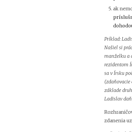
ak nemož
prísluš
dohodo
Príklad: Ladi
Našiel si prá
manželku a 
rezidentom Í
sa v Írsku p
(zdaňovacie 
základe druh
Ladislav da
Rozhraničov
zdanenia uz