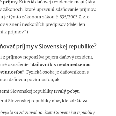
é príjmy.
Kritériá daňovej rezidencie majú štáty
Superodpočet nákl
v zákonoch, ktoré upravujú zdaňovanie príjmov.
1.1.2018 na 100 %
u je týmto zákonom zákon č. 595/2003 Z. z. o
Daňové tajomstvo 
Záväzné stanoviská
ov v znení neskorších predpisov (ďalej len
i z príjmov”).
ňovať príjmy v Slovenskej republike?
i z príjmov nepoužíva pojem daňový rezident,
enné označenie
“daňovník s neobmedzenou
ovinnosťou”
. Fyzická osoba je daňovníkom s
ou daňovou povinnosťou, ak
zemí Slovenskej republiky
trvalý pobyt,
zemí Slovenskej republiky
obvykle zdržiava.
vykle sa zdržiavať na území Slovenskej republiky