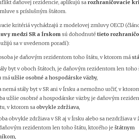
flikt daňovej rezidencie, aplikujú sa
rozhraničovacie kri
mluve s príslušným štátom.
acie kritériá vychádzajú z modelovej zmluvy OECD (článo
uvy medzi SR a Írskom
sú dohodnuté
tieto rozhranič
užijú sa v uvedenom poradí):
 osoba je daňovým rezidentom toho štátu, v ktorom má
stá
ály byt v oboch štátoch, je daňovým rezidentom len toho š
u má
užšie osobné a hospodárske väzby,
 nemá stály byt v SR ani v Írsku a nemožno určiť, v ktoro
oba užšie osobné a hospodárske väzby, je daňovým rezide
tu, v ktorom sa
obvykle zdržiava,
oba obvykle zdržiava v SR aj v Írsku alebo sa nezdržiava v
 daňovým rezidentom len toho štátu, ktorého je
štátnym
níkom,