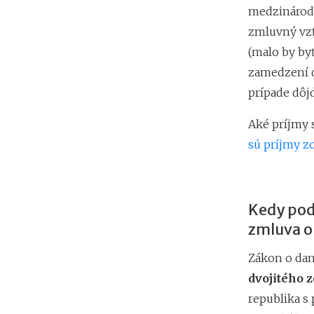
medzinárodn
zmluvný vz
(malo by by
zamedzení d
prípade dôj
Aké príjmy 
sú príjmy zo
Kedy pod
zmluva o
Zákon o dan
dvojitého 
republika s