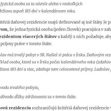
fyzická osoba sa tu súvisle alebo v niekoľkých
ržiava aspoň 183 dní v kalendárnom roku.
ériá daňovej rezidencie majú definované aj iné štáty. Je p
vom,
že jedna fyzická osoba (jeden človek) pracujúca v zah
zidentom viacerých štátov
a každý z nich požaduje, ab
príjmy práve v tomto štáte.
slav má trvalý pobyt v SR. Našiel si prácu v Írsku. Daňovým r
ríklad osoba, ktorá sa v Írsku počas kalendárneho roka (zdaňo
žiava 183 dní a viac, zdaňuje tam celosvetové príjmy. Ladisla
ôvodu trvalého pobytu,
z dôvodu dĺžky zdržiavania sa v tomto štáte.
ňovú rezidenciu
rozhraničujú kritériá daňovej rezidencie 