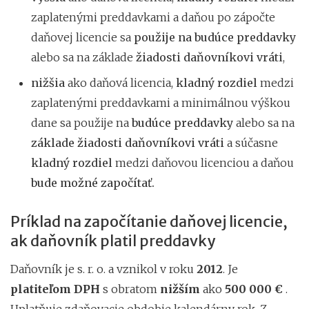
zaplatenými preddavkami a daňou po zápočte
daňovej licencie sa
použije na budúce preddavky
alebo sa na základe
žiadosti daňovníkovi vráti
,
nižšia
ako daňová licencia,
kladný rozdiel
medzi
zaplatenými preddavkami a minimálnou výškou
dane sa použije na
budúce preddavky
alebo sa na
základe žiadosti daňovníkovi vráti
a súčasne
kladný
rozdiel
medzi daňovou licenciou a daňou
bude možné započítať.
Príklad na započítanie daňovej licencie,
ak daňovník platil preddavky
Daňovník je s. r. o. a vznikol v roku
2012
. Je
platiteľom DPH
s obratom
nižším
ako
500 000 €
.
Uplatňuje zdaňovacie obdobie kalendárny rok. Z