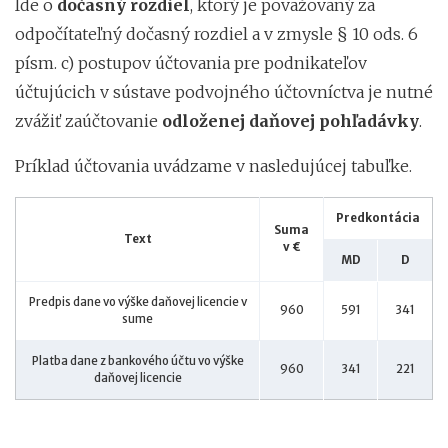
Ide o
dočasný rozdiel
, ktorý je považovaný za
odpočítateľný dočasný rozdiel a v zmysle § 10 ods. 6
písm. c) postupov účtovania pre podnikateľov
účtujúcich v sústave podvojného účtovníctva je nutné
zvážiť zaúčtovanie
odloženej daňovej pohľadávky
.
Príklad účtovania uvádzame v nasledujúcej tabuľke.
Predkontácia
Suma
Text
v €
MD
D
Predpis dane vo výške daňovej licencie v
960
591
341
sume
Platba dane z bankového účtu vo výške
960
341
221
daňovej licencie