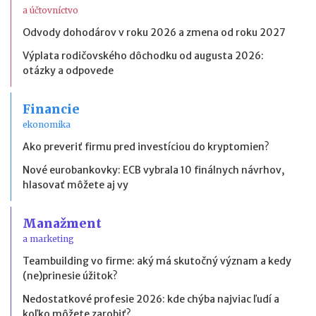
a účtovníctvo
Odvody dohodárov v roku 2026 a zmena od roku 2027
Výplata rodičovského dôchodku od augusta 2026:
otázky a odpovede
Financie
ekonomika
Ako preveriť firmu pred investíciou do kryptomien?
Nové eurobankovky: ECB vybrala 10 finálnych návrhov,
hlasovať môžete aj vy
Manažment
a marketing
Teambuilding vo firme: aký má skutočný význam a kedy
(ne)prinesie úžitok?
Nedostatkové profesie 2026: kde chýba najviac ľudí a
koľko môžete zarobiť?