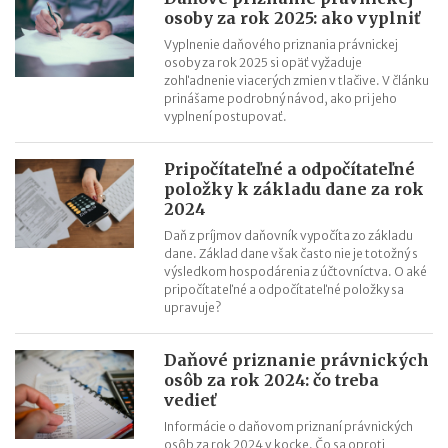
osoby za rok 2025: ako vyplniť
Vyplnenie daňového priznania právnickej
osoby za rok 2025 si opäť vyžaduje
zohľadnenie viacerých zmien v tlačive. V článku
prinášame podrobný návod, ako pri jeho
vyplnení postupovať.
Pripočítateľné a odpočítateľné
položky k základu dane za rok
2024
Daň z príjmov daňovník vypočíta zo základu
dane. Základ dane však často nie je totožný s
výsledkom hospodárenia z účtovníctva. O aké
pripočítateľné a odpočítateľné položky sa
upravuje?
Daňové priznanie právnických
osôb za rok 2024: čo treba
vedieť
Informácie o daňovom priznaní právnických
osôb za rok 2024 v kocke. Čo sa oproti