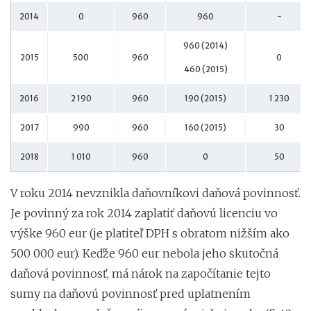
2014
0
960
960
-
960 (2014)
2015
500
960
0
460 (2015)
2016
2 190
960
190 (2015)
1 230
2017
990
960
160 (2015)
30
2018
1 010
960
0
50
V roku 2014 nevznikla daňovníkovi daňová povinnosť.
Je povinný za rok 2014 zaplatiť daňovú licenciu vo
výške 960 eur (je platiteľ DPH s obratom nižším ako
500 000 eur). Keďže 960 eur nebola jeho skutočná
daňová povinnosť, má nárok na započítanie tejto
sumy na daňovú povinnosť pred uplatnením