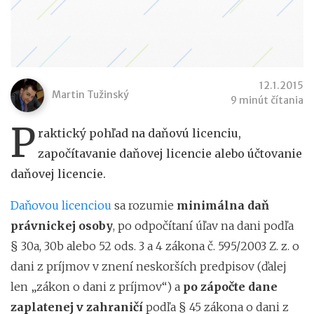
12.1.2015
Martin Tužinský
9 minút čítania
P
raktický pohľad na daňovú licenciu,
započítavanie daňovej licencie alebo účtovanie
daňovej licencie.
Daňovou licenciou
sa rozumie
minimálna daň
právnickej osoby
, po odpočítaní úľav na dani podľa
§ 30a, 30b alebo 52 ods. 3 a 4 zákona č. 595/2003 Z. z. o
dani z príjmov v znení neskorších predpisov (ďalej
len „zákon o dani z príjmov“) a
po zápočte dane
zaplatenej v zahraničí
podľa § 45 zákona o dani z