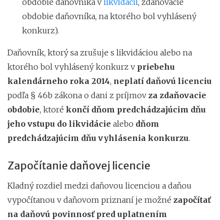
obdobie daňovníka v
likvidácii
, zdaňovacie
obdobie daňovníka, na ktorého bol vyhlásený
konkurz).
Daňovník, ktorý sa zrušuje s likvidáciou alebo na
ktorého bol vyhlásený konkurz v
priebehu
kalendárneho roka 2014
,
neplatí daňovú licenciu
podľa § 46b zákona o dani z príjmov
za zdaňovacie
obdobie
, ktoré
končí dňom predchádzajúcim dňu
jeho vstupu do likvidácie
alebo
dňom
predchádzajúcim dňu vyhlásenia konkurzu
.
Započítanie daňovej licencie
Kladný rozdiel medzi daňovou licenciou a daňou
vypočítanou v daňovom priznaní je možné
započítať
na daňovú povinnosť pred uplatnením