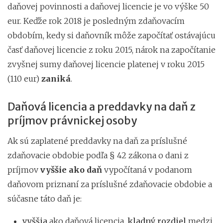
daňovej povinnosti a daňovej licencie je vo výške 50
eur. Keďže rok 2018 je posledným zdaňovacím
obdobím, kedy si daňovník môže započítať ostávajúcu
časť daňovej licencie z roku 2015, nárok na započítanie
zvyšnej sumy daňovej licencie platenej v roku 2015
(110 eur)
zaniká
.
Daňová licencia a preddavky na daň z
príjmov právnickej osoby
Ak sú zaplatené preddavky na daň za príslušné
zdaňovacie obdobie podľa § 42 zákona o dani z
príjmov
vyššie ako daň
vypočítaná v podanom
daňovom priznaní za príslušné zdaňovacie obdobie a
súčasne táto daň je:
vyššia
ako daňová licencia,
kladný rozdiel
medzi