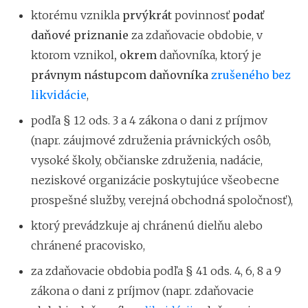
ktorému vznikla
prvýkrát
povinnosť
podať
daňové priznanie
za zdaňovacie obdobie, v
ktorom vznikol
,
okrem
daňovníka, ktorý je
právnym nástupcom daňovníka
zrušeného bez
likvidácie
,
podľa § 12 ods. 3 a 4 zákona o dani z príjmov
(napr. záujmové združenia právnických osôb,
vysoké školy, občianske združenia, nadácie,
neziskové organizácie poskytujúce všeobecne
prospešné služby, verejná obchodná spoločnosť),
ktorý prevádzkuje aj chránenú dielňu alebo
chránené pracovisko,
za zdaňovacie obdobia podľa § 41 ods. 4, 6, 8 a 9
zákona o dani z príjmov (napr. zdaňovacie