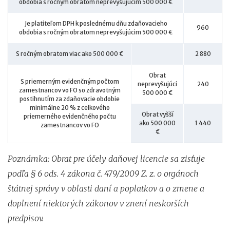
obdobia s ročným obratom neprevyšujúcim 500 000 €
Je platiteľom DPH k poslednému dňu zdaňovacieho
960
obdobia s ročným obratom neprevyšujúcim 500 000 €
S ročným obratom viac ako 500 000 €
2 880
Obrat
S priemerným evidenčným počtom
neprevyšujúci
240
zamestnancov vo FO so zdravotným
500 000 €
postihnutím za zdaňovacie obdobie
minimálne 20 % z celkového
Obrat vyšší
priemerného evidenčného počtu
ako 500 000
1 440
zamestnancov vo FO
€
Poznámka: Obrat pre účely daňovej licencie sa zisťuje
podľa § 6 ods. 4 zákona č. 479/2009 Z. z. o orgánoch
štátnej správy v oblasti daní a poplatkov a o zmene a
doplnení niektorých zákonov v znení neskorších
predpisov.