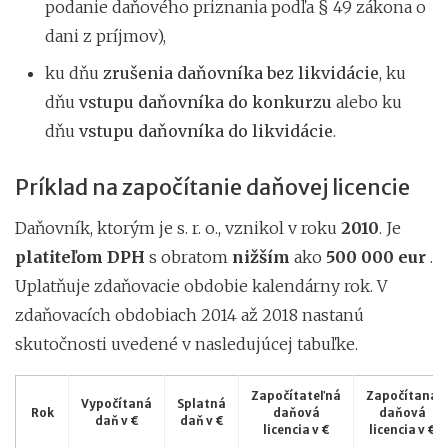
podanie daňového priznania podľa § 49 zákona o
dani z príjmov),
ku dňu
zrušenia daňovníka bez likvidácie
, ku
dňu
vstupu daňovníka do konkurzu
alebo ku
dňu
vstupu daňovníka do likvidácie
.
Príklad na započítanie daňovej licencie
Daňovník, ktorým je s. r. o., vznikol v roku
2010
. Je
platiteľom DPH
s obratom
nižším
ako
500 000 eur
.
Uplatňuje zdaňovacie obdobie kalendárny rok. V
zdaňovacích obdobiach 2014 až 2018 nastanú
skutočnosti uvedené v nasledujúcej tabuľke.
Započítateľná
Započítaná
Vypočítaná
Splatná
Rok
daňová
daňová
daň v €
daň v €
licencia v €
licencia v €