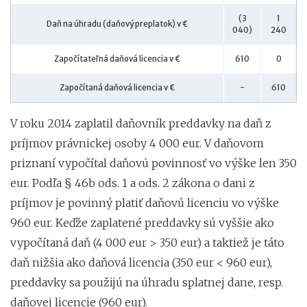
(3
1
Daň na úhradu (daňový preplatok) v €
040)
240
Započítateľná daňová licencia v €
610
0
Započítaná daňová licencia v €
-
610
V roku 2014 zaplatil daňovník preddavky na daň z
príjmov právnickej osoby 4 000 eur. V daňovom
priznaní vypočítal daňovú povinnosť vo výške len 350
eur. Podľa § 46b ods. 1 a ods. 2 zákona o dani z
príjmov je povinný platiť daňovú licenciu vo výške
960 eur. Keďže zaplatené preddavky sú vyššie ako
vypočítaná daň (4 000 eur > 350 eur) a taktiež je táto
daň nižšia ako daňová licencia (350 eur < 960 eur),
preddavky sa použijú na úhradu splatnej dane, resp.
daňovej licencie (960 eur).