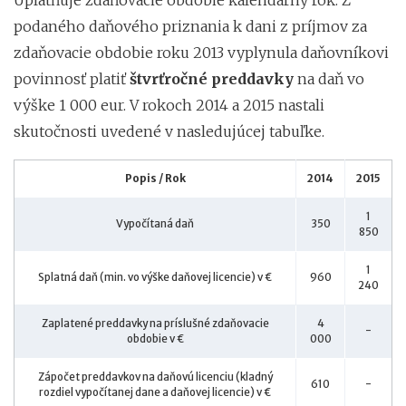
podaného daňového priznania k dani z príjmov za
zdaňovacie obdobie roku 2013 vyplynula daňovníkovi
povinnosť platiť
štvrťročné preddavky
na daň vo
výške 1 000 eur. V rokoch 2014 a 2015 nastali
skutočnosti uvedené v nasledujúcej tabuľke.
Popis / Rok
2014
2015
1
Vypočítaná daň
350
850
1
Splatná daň (min. vo výške daňovej licencie) v €
960
240
Zaplatené preddavky na príslušné zdaňovacie
4
-
obdobie v €
000
Zápočet preddavkov na daňovú licenciu (kladný
610
-
rozdiel vypočítanej dane a daňovej licencie) v €