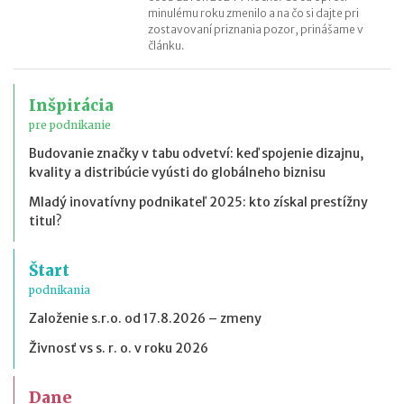
minulému roku zmenilo a na čo si dajte pri
zostavovaní priznania pozor, prinášame v
článku.
Inšpirácia
pre podnikanie
Budovanie značky v tabu odvetví: keď spojenie dizajnu,
kvality a distribúcie vyústi do globálneho biznisu
Mladý inovatívny podnikateľ 2025: kto získal prestížny
titul?
Štart
podnikania
Založenie s.r.o. od 17.8.2026 – zmeny
Živnosť vs s. r. o. v roku 2026
Dane