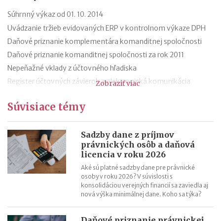
Súhrnný výkaz od 01. 10. 2014
Uvádzanie tržieb evidovaných ERP v kontrolnom výkaze DPH
Daňové priznanie komplementára komanditnej spoločnosti
Daňové priznanie komanditnej spoločnosti za rok 2011
Nepeňažné vklady z účtovného hľadiska
Register účtovných závierok a elektronická komunikácia
Zobraziť viac
Najdôležitejšie zmeny v zákone o dani z príjmov účinné od 01.
Súvisiace témy
01. 2012
Dobropisy (oprava základu dane)
Nepeňažné vklady do podniku
Sadzby dane z príjmov
právnických osôb a daňová
Dobrovoľná registrácia pre DPH nie je samozrejmosťou
licencia v roku 2026
Aké sú platné sadzby dane pre právnické
osoby v roku 2026? V súvislosti s
konsolidáciou verejných financií sa zaviedla aj
nová výška minimálnej dane. Koho sa týka?
Daňové priznanie právnickej