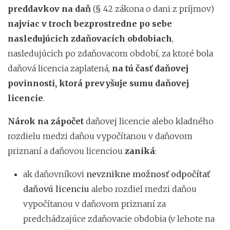
preddavkov na daň
(§ 42 zákona o dani z príjmov)
najviac v troch bezprostredne po sebe
nasledujúcich zdaňovacích obdobiach
,
nasledujúcich po zdaňovacom období, za ktoré bola
daňová licencia zaplatená,
na tú časť daňovej
povinnosti, ktorá prevyšuje sumu daňovej
licencie
.
Nárok na zápočet
daňovej licencie alebo kladného
rozdielu medzi daňou vypočítanou v daňovom
priznaní a daňovou licenciou
zaniká
:
ak daňovníkovi
nevznikne možnosť odpočítať
daňovú licenciu
alebo rozdiel medzi daňou
vypočítanou v daňovom priznaní za
predchádzajúce zdaňovacie obdobia (v lehote na