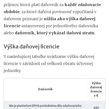
príjmov, ktorú platí daňovník za
každé zdaňovacie
obdobie
, za ktoré daňová povinnosť vypočítaná v
daňovom priznaní je
nižšia ako výška daňovej
licencie
ustanovenej pre jednotlivého daňovníka
alebo
daňovník, ktorý vykázal daňovú stratu.
Výška daňovej licencie
V nasledujúcej tabuľke uvádzame výšku daňovej
licencie v závislosti od veľkosti obratu účtovnej
jednotky.
Výška
daňovej
Daňovník
licencie
v €
Nie je platiteľom DPH k poslednému dňu zdaňovacieho
480