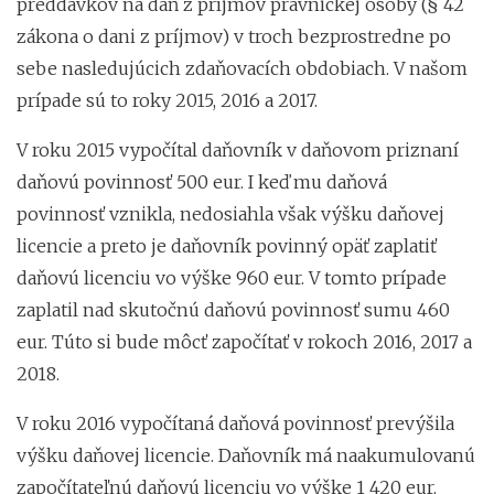
preddavkov na daň z príjmov právnickej osoby (§ 42
zákona o dani z príjmov) v troch bezprostredne po
sebe nasledujúcich zdaňovacích obdobiach. V našom
prípade sú to roky 2015, 2016 a 2017.
V roku 2015 vypočítal daňovník v daňovom priznaní
daňovú povinnosť 500 eur. I keď mu daňová
povinnosť vznikla, nedosiahla však výšku daňovej
licencie a preto je daňovník povinný opäť zaplatiť
daňovú licenciu vo výške 960 eur. V tomto prípade
zaplatil nad skutočnú daňovú povinnosť sumu 460
eur. Túto si bude môcť započítať v rokoch 2016, 2017 a
2018.
V roku 2016 vypočítaná daňová povinnosť prevýšila
výšku daňovej licencie. Daňovník má naakumulovanú
započítateľnú daňovú licenciu vo výške 1 420 eur.