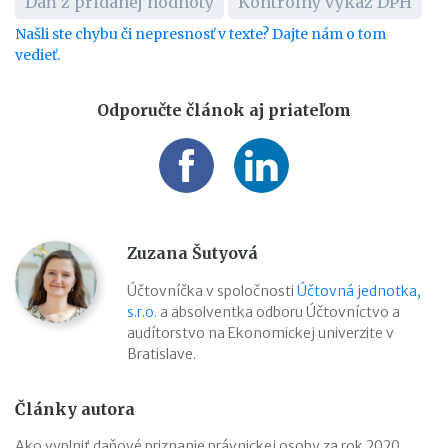
Daň z pridanej hodnoty
Kontrolný výkaz DPH
Našli ste chybu či nepresnosť v texte? Dajte nám o tom
vedieť.
Odporučte článok aj priateľom
Zuzana Šutyová
Účtovníčka v spoločnosti
Účtovná jednotka,
s.r.o.
a absolventka odboru Účtovníctvo a
audítorstvo na Ekonomickej univerzite v
Bratislave.
Články autora
Ako vyplniť daňové priznanie právnickej osoby za rok 2020