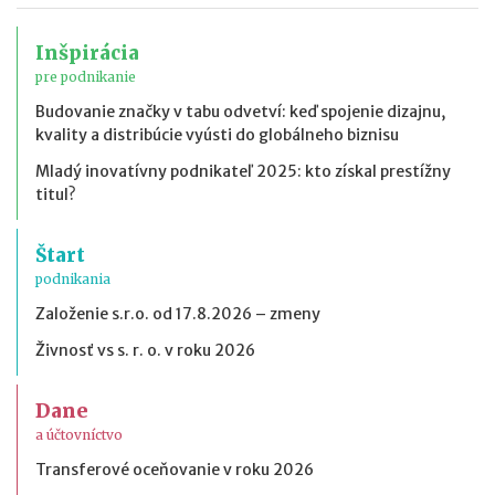
Inšpirácia
pre podnikanie
Budovanie značky v tabu odvetví: keď spojenie dizajnu,
kvality a distribúcie vyústi do globálneho biznisu
Mladý inovatívny podnikateľ 2025: kto získal prestížny
titul?
Štart
podnikania
Založenie s.r.o. od 17.8.2026 – zmeny
Živnosť vs s. r. o. v roku 2026
Dane
a účtovníctvo
Transferové oceňovanie v roku 2026