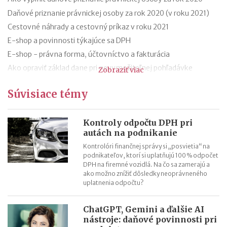
Daňové priznanie právnickej osoby za rok 2020 (v roku 2021)
Cestovné náhrady a cestovný príkaz v roku 2021
E-shop a povinnosti týkajúce sa DPH
E-shop - právna forma, účtovníctvo a fakturácia
Ako opraviť základ dane pri nevymožiteľnej pohľadávke
Zobraziť viac
Oprava základu dane pri nevymožiteľnej pohľadávke od roku
Súvisiace témy
2021
13. a 14. plat - zmeny od roku 2021
Hrubá a čistá minimálna mzda v roku 2021 (daň a odvody)
Kontroly odpočtu DPH pri
autách na podnikanie
Aké je účtovné a zdaňovacie obdobie firmy v likvidácii?
Kontrolóri finančnej správy si „posvietia“ na
podnikateľov, ktorí si uplatňujú 100 % odpočet
DPH na firemné vozidlá. Na čo sa zamerajú a
ako možno znížiť dôsledky neoprávneného
uplatnenia odpočtu?
ChatGPT, Gemini a ďalšie AI
nástroje: daňové povinnosti pri