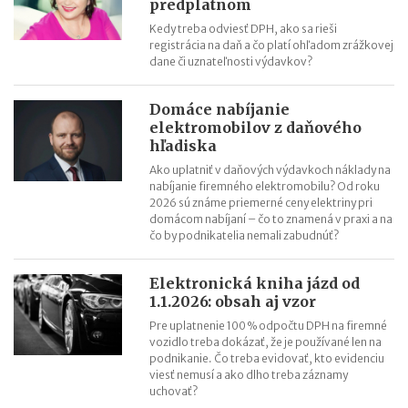
predplatnom
Kedy treba odviesť DPH, ako sa rieši
registrácia na daň a čo platí ohľadom zrážkovej
dane či uznateľnosti výdavkov?
Domáce nabíjanie
elektromobilov z daňového
hľadiska
Ako uplatniť v daňových výdavkoch náklady na
nabíjanie firemného elektromobilu? Od roku
2026 sú známe priemerné ceny elektriny pri
domácom nabíjaní – čo to znamená v praxi a na
čo by podnikatelia nemali zabudnúť?
Elektronická kniha jázd od
1.1.2026: obsah aj vzor
Pre uplatnenie 100 % odpočtu DPH na firemné
vozidlo treba dokázať, že je používané len na
podnikanie. Čo treba evidovať, kto evidenciu
viesť nemusí a ako dlho treba záznamy
uchovať?