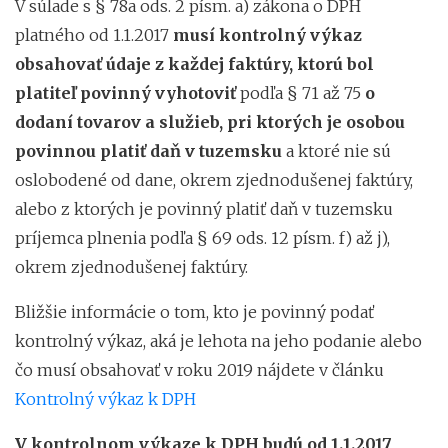
V súlade s § 78a ods. 2 písm. a) zákona o DPH
platného od 1.1.2017
musí kontrolný výkaz
obsahovať údaje z každej faktúry, ktorú bol
platiteľ povinný vyhotoviť
podľa § 71 až 75
o
dodaní tovarov a služieb, pri ktorých je osobou
povinnou platiť daň v tuzemsku
a ktoré nie sú
oslobodené od dane, okrem zjednodušenej faktúry,
alebo z ktorých je povinný platiť daň v tuzemsku
príjemca plnenia podľa § 69 ods. 12 písm. f) až j),
okrem zjednodušenej faktúry.
Bližšie informácie o tom, kto je povinný podať
kontrolný výkaz, aká je lehota na jeho podanie alebo
čo musí obsahovať v roku 2019 nájdete v článku
Kontrolný výkaz k DPH
V kontrolnom výkaze k DPH budú od 1.1.2017