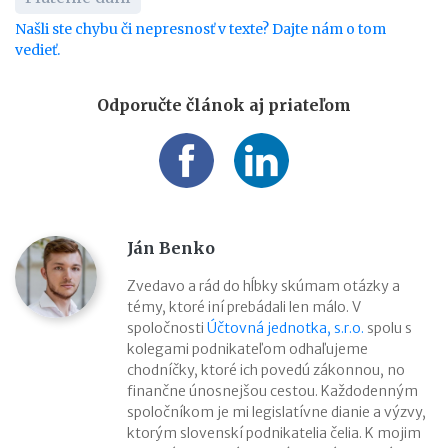
Našli ste chybu či nepresnosť v texte? Dajte nám o tom
vedieť.
Odporučte článok aj priateľom
Ján Benko
Zvedavo a rád do hĺbky skúmam otázky a
témy, ktoré iní prebádali len málo. V
spoločnosti
Účtovná jednotka, s.r.o.
spolu s
kolegami podnikateľom odhaľujeme
chodníčky, ktoré ich povedú zákonnou, no
finančne únosnejšou cestou. Každodenným
spoločníkom je mi legislatívne dianie a výzvy,
ktorým slovenskí podnikatelia čelia. K mojim