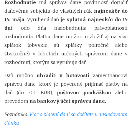
Rozhodnutie
má správca dane povinnosť doručiť
daňovému subjektu do vlastných rúk
najneskôr do
15. mája
. Vyrubená daň je
splatná najneskôr do 15
dní
odo dňa nadobudnutia právoplatnosti
rozhodnutia. Platbu dane možno rozložiť aj na viac
splátok (obvykle sú splátky polročné alebo
štvrťročné) v lehotách určených správcom dane v
rozhodnutí, ktorým sa vyrubuje daň.
Daň možno
uhradiť
:
v hotovosti
zamestnancovi
správcu dane, ktorý je poverený prijímať platby na
daň (do 300 EUR),
poštovou poukážkou
alebo
prevodom
na bankový účet správcu dane.
Poznámka:
Viac o platení daní sa dočítate v nasledovnom
článku