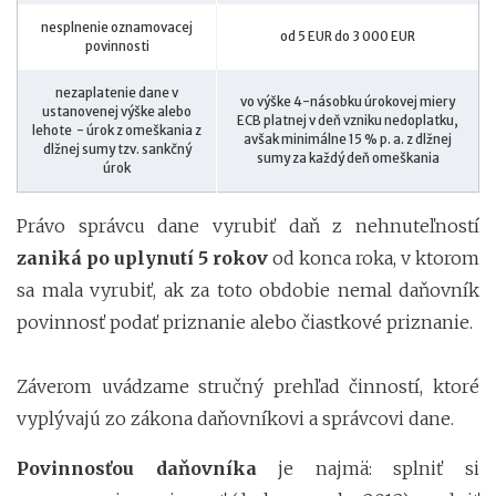
nesplnenie oznamovacej
od 5 EUR do 3 000 EUR
povinnosti
nezaplatenie dane v
vo výške 4-násobku úrokovej miery
ustanovenej výške alebo
ECB platnej v deň vzniku nedoplatku,
lehote - úrok z omeškania z
avšak minimálne 15 % p. a. z dlžnej
dlžnej sumy tzv. sankčný
sumy za každý deň omeškania
úrok
Právo správcu dane vyrubiť daň z nehnuteľností
zaniká po uplynutí 5 rokov
od konca roka, v ktorom
sa mala vyrubiť, ak za toto obdobie nemal daňovník
povinnosť podať priznanie alebo čiastkové priznanie.
Záverom uvádzame stručný prehľad činností, ktoré
vyplývajú zo zákona daňovníkovi a správcovi dane.
Povinnosťou daňovníka
je najmä: splniť si