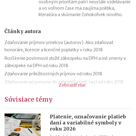
osobným prioritám patrí neustále vzdelávanie
a vo voľnom čase ma zaujíma politika,
literatúra a skúmanie čohokoľvek nového.
Články autora
Zdaňovanie príjmov umelcov (autorov). Ako zdaňovať
honoráre, licencie a licenčné poplatky v roku 2018
Rozšírenie povinnosti zložiť zábezpeku na DPH a iné zmeny v
zábezpeke na DPH od roku 2018
Zdaňovanie príležitostných príjmov od roku 2018
Zdaňovanie pri presune do zahraničia (exit tax) od roku 2018
Zobraziť viac
Trojstranný obchod od 1.1.2018
Súvisiace témy
Daňový bonus na hypotéky pre mladých od roku 2018
„Patent Box“ prinesie výhodnejšie zdaňovanie licenčných
príjmov
Platenie, označovanie platieb
daní a variabilné symboly v
Superodpočet nákladov na výskum a vývoj porastie od 1.1.2018
roku 2026
na 100 %