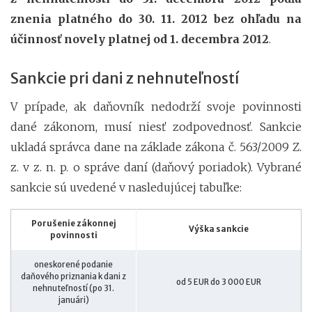
znenia platného do 30. 11. 2012 bez ohľadu na
účinnosť novely platnej od 1. decembra 2012
.
Sankcie pri dani z nehnuteľností
V prípade, ak daňovník nedodrží svoje povinnosti
dané zákonom, musí niesť zodpovednosť. Sankcie
ukladá správca dane na základe zákona č. 563/2009 Z.
z. v z. n. p. o správe daní (daňový poriadok). Vybrané
sankcie sú uvedené v nasledujúcej tabuľke:
Porušenie zákonnej
Výška sankcie
povinnosti
oneskorené podanie
daňového priznania k dani z
od 5 EUR do 3 000 EUR
nehnuteľností (po 31.
januári)