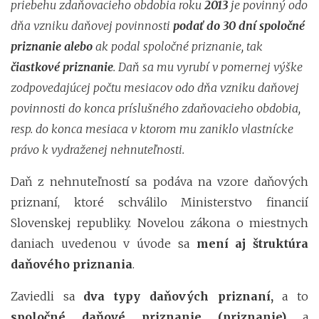
priebehu zdaňovacieho obdobia roku
2013
je povinný odo
dňa vzniku daňovej povinnosti
podať do 30 dní spoločné
priznanie alebo
ak podal spoločné priznanie, tak
čiastkové priznanie
. Daň sa mu vyrubí v pomernej výške
zodpovedajúcej počtu mesiacov odo dňa vzniku daňovej
povinnosti do konca príslušného zdaňovacieho obdobia,
resp. do konca mesiaca v ktorom mu zaniklo vlastnícke
právo k vydraženej nehnuteľnosti.
Daň z nehnuteľností sa podáva na vzore daňových
priznaní, ktoré schválilo Ministerstvo financií
Slovenskej republiky. Novelou zákona o miestnych
daniach uvedenou v úvode sa
mení aj štruktúra
daňového priznania
.
Zaviedli sa
dva typy daňových priznaní,
a to
spoločné daňové priznanie (priznanie)
a