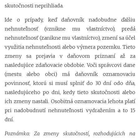
skutočnosti neprihliada.
Ide o prípady, keď daňovník nadobudne ďalšiu
nehnuteľnosť (vznikne mu vlastníctvo), predá
nehnuteľnosť (zanikne mu vlastníctvo), zmení sa účel
využitia nehnuteľnosti alebo výmera pozemku. Tieto
zmeny sa prejavia v daňovom priznaní až za
nasledujúce zdaňovacie obdobie. Voči správcovi dane
(mestu alebo obci) má daňovník oznamovaciu
povinnosť, ktorú si musí splniť do 30 dní odo dňa,
nasledujúceho po dni, kedy tieto skutočnosti alebo
ich zmeny nastali. Osobitná oznamovacia lehota platí
pri nadobudnutí nehnuteľnosti vydražením a to 15
dní.
Poznámka: Za zmeny skutočností, rozhodujúcich na