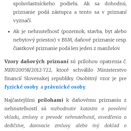
spoluvlastníckeho podielu. Ak sa dohodnú,
priznanie podá zástupca a tento sa v priznaní
vyznačí.
Ak je nehnuteľnosť (pozemok, stavba, byt alebo
nebytový priestor) v BSM, daňové priznanie resp.
čiastkové priznanie podá len jeden z manželov.
Vzory daňových priznaní
sú prílohou opatrenia č.
MF/020058/2012-722, ktoré schválilo Ministerstvo
financií Slovenskej republiky. Osobitný vzor je pre
fyzické osoby
a
právnické osoby
.
Najčastejšími
prílohami
k daňovému priznaniu z
nehnuteľností sú
rozhodnutie katastra o povolení
vkladu, zmluvy o prevode nehnuteľností, osvedčenia o
dedičstve, darovacie zmluvy alebo iný doklad o