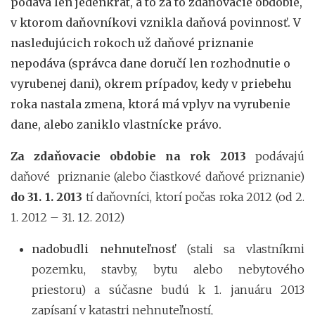
podáva len jedenkrát, a to za to zdaňovacie obdobie,
v ktorom daňovníkovi vznikla daňová povinnosť. V
nasledujúcich rokoch už daňové priznanie
nepodáva (správca dane doručí len rozhodnutie o
vyrubenej dani), okrem prípadov, kedy v priebehu
roka nastala zmena, ktorá má vplyv na vyrubenie
dane, alebo zaniklo vlastnícke právo.
Za zdaňovacie obdobie na rok 2013
podávajú
daňové priznanie (alebo čiastkové daňové priznanie)
do 31. 1. 2013
tí daňovníci, ktorí počas roka 2012 (od 2.
1. 2012 – 31. 12. 2012)
nadobudli nehnuteľnosť
(stali sa vlastníkmi
pozemku, stavby, bytu alebo nebytového
priestoru) a súčasne budú k 1. januáru 2013
zapísaní v katastri nehnuteľností,