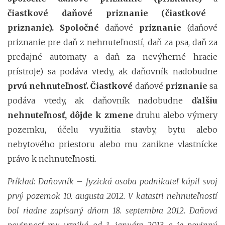
čiastkové daňové priznanie (čiastkové
priznanie). Spoločné
daňové
priznanie
(daňové
priznanie pre daň z nehnuteľností, daň za psa, daň za
predajné automaty a daň za nevýherné hracie
prístroje) sa podáva vtedy, ak daňovník nadobudne
prvú nehnuteľnosť. Čiastkové
daňové
priznanie
sa
podáva vtedy, ak daňovník nadobudne
ďalšiu
nehnuteľnosť, dôjde k zmene
druhu alebo výmery
pozemku, účelu využitia stavby, bytu alebo
nebytového priestoru alebo mu zanikne vlastnícke
právo k nehnuteľnosti.
Príklad: Daňovník – fyzická osoba podnikateľ kúpil svoj
prvý pozemok 10. augusta 2012. V katastri nehnuteľností
bol riadne zapísaný dňom 18. septembra 2012. Daňová
povinnosť mu vzniká od 1. januára 2013 a je povinný