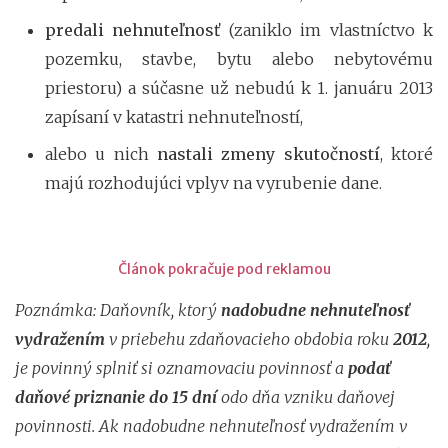
predali nehnuteľnosť
(zaniklo im vlastníctvo k
pozemku, stavbe, bytu alebo nebytovému
priestoru) a súčasne už nebudú k 1. januáru 2013
zapísaní v katastri nehnuteľností,
alebo u nich
nastali zmeny skutočností
, ktoré
majú rozhodujúci vplyv na vyrubenie dane.
Článok pokračuje pod reklamou
Poznámka: Daňovník, ktorý
nadobudne nehnuteľnosť
vydražením
v priebehu zdaňovacieho obdobia roku
2012
,
je povinný splniť si oznamovaciu povinnosť a
podať
daňové priznanie do 15 dní
odo dňa vzniku daňovej
povinnosti. Ak nadobudne nehnuteľnosť vydražením v