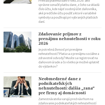
Prehľad platenia daní v roku 2026: ako
Daňové tajomstvo od roku 2018 a nové verejné zoznamy
správne označiť platbu dane, z čoho sa skladá
Záväzné stanoviská budú od 1.1.2018 lacnejšie
číslo účtu, kde nájsť osobný účet daňovníka,
aké predčíslie účtu použiť a ktoré variabilné
symboly sa používajú pri vybraných platbách
daní.
Zdaňovanie príjmov z
prenájmu nehnuteľnosti v roku
2026
Je potrebná živnosť pri prenájme
nehnuteľnosti? Platia sa z prenájmu sociálne a
zdravotné odvody? Musíte sa registrovať na
daňovom úrade a čo všetko je možné uplatniť
do výdavkov?
Neobmedzené dane z
podnikateľských
nehnuteľností: ďalšia „rana“
pre firmy aj domácnosti
Zamestnávatelia varujú pred návrhom na
zdaňovanie podnikateľských nehnuteľností