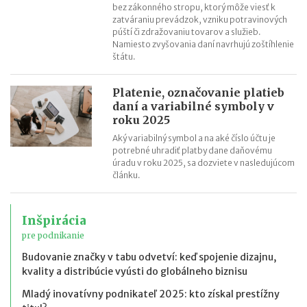
bez zákonného stropu, ktorý môže viesť k
zatváraniu prevádzok, vzniku potravinových
púští či zdražovaniu tovarov a služieb.
Namiesto zvyšovania daní navrhujú zoštíhlenie
štátu.
Platenie, označovanie platieb
daní a variabilné symboly v
roku 2025
Aký variabilný symbol a na aké číslo účtu je
potrebné uhradiť platby dane daňovému
úradu v roku 2025, sa dozviete v nasledujúcom
článku.
Inšpirácia
pre podnikanie
Budovanie značky v tabu odvetví: keď spojenie dizajnu,
kvality a distribúcie vyústi do globálneho biznisu
Mladý inovatívny podnikateľ 2025: kto získal prestížny