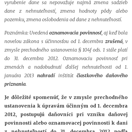
vyrubenie dane sa nepovažuje najmä zmena sadzieb
dane z nehnuteľností, zmena hodnoty pôdy alebo
pozemku, zmena oslobodenia od dane z nehnuteľností.
Poznámka: Uvedená
oznamovacia povinnosť
, aj keď bola
novelou zákona s účinnosťou od 1. decembra
zrušená
, v
zmysle prechodného ustanovenia § 104f ods. 1 stále platí
do 31. decembra 2012. Oznamovaciu povinnosť pri
zmenách a nadobudnutí ďalšej nehnuteľnosti od 1.
januára 2013
nahradí
inštitút
čiastkového daňového
priznania
.
Je dôležité spomenúť, že v zmysle prechodného
ustanovenia k úpravám účinným od 1. decembra
2012, postupujú daňovníci pri vzniku daňovej
povinnosti alebo oznamovacej povinnosti k dani
z nehnuteľností do 31. decembra 2012 podľa