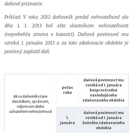
daňové priznanie.
Príklad: V roku 2012 daňovník predal nehnuteľnosť ale
dňa 1. 1. 2013 bol ešte vlastníkom nehnuteľnosti
(neprebehla zmena v katastri). Daňová povinnosť mu
vzniká 1. januára 2013 a za toto zdaňovacie obdobie je
povinný zaplatiť daň.
daňová povinnosť mu
vzniká od 1. januára
počas
bezprostredne
roka
nasledujúceho
Ak sa daňovník stane
zdaňovacieho obdobia
vlastníkom, správcom,
nájomcom alebo
užívateľom nehnuteľnosti
daňová povinnosť mu
1.
vzniká od 1. januára
januára
bežného zdaňovacieho
obdobia