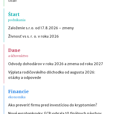
titul?
Štart
podnikania
Založenie s.r.o. od 17.8.2026 – zmeny
Živnosť vs s. r. o. v roku 2026
Dane
a účtovníctvo
Odvody dohodárov v roku 2026 a zmena od roku 2027
Výplata rodičovského dôchodku od augusta 2026:
otázky a odpovede
Financie
ekonomika
Ako preveriť firmu pred investíciou do kryptomien?
Nové eurobankovky: ECB vybrala 10 finálnych návrhov,