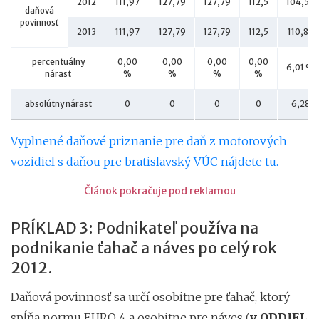
2012
111,97
127,79
127,79
112,5
104,55
daňová
povinnosť
2013
111,97
127,79
127,79
112,5
110,83
percentuálny
0,00
0,00
0,00
0,00
6,01 %
nárast
%
%
%
%
absolútny nárast
0
0
0
0
6,28
Vyplnené daňové priznanie pre daň z motorových
vozidiel s daňou pre bratislavský VÚC nájdete tu.
Článok pokračuje pod reklamou
PRÍKLAD 3: Podnikateľ používa na
podnikanie ťahač a náves po celý rok
2012.
Daňová povinnosť sa určí osobitne pre ťahač, ktorý
spĺňa normu EURO 4 a osobitne pre náves (
v ODDIEL