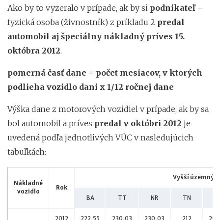
Ako by to vyzeralo v prípade, ak by si
podnikateľ
–
fyzická osoba (živnostník) z príkladu 2
predal
automobil aj špeciálny nákladný príves 15.
októbra 2012
.
pomerná časť dane = počet mesiacov, v ktorých
podlieha vozidlo dani x 1/12 ročnej dane
Výška dane z motorových vozidiel v prípade, ak by sa
bol automobil a príves
predal v októbri 2012
je
uvedená podľa jednotlivých VÚC v nasledujúcich
tabuľkách:
Vyšší územný c
Nákladné
Rok
vozidlo
BA
TT
NR
TN
B
2012
222,55
230,03
230,03
212
205