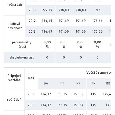
ročná daň
2013
222,55
230,03
230,03
212
2
2012
184,45
191,69
191,69
176,66
171
daňová
povinnosť
2013
184,45
191,69
191,69
176,66
176
percentuálny
0,00
0,00
0,00
0,00
3,1
nárast
%
%
%
%
absolútny nárast
0
0
0
0
5,
Vyšší územný celo
Prípojné
Rok
vozidlo
BA
TT
NR
TN
BB
2012
134,37
153,35
153,35
135
125,46
ročná daň
2013
134,37
153,35
153,35
135
133