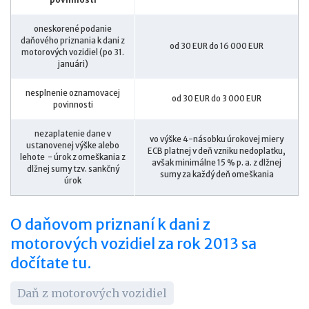
oneskorené podanie
daňového priznania k dani z
od 30 EUR do 16 000 EUR
motorových vozidiel (po 31.
januári)
nesplnenie oznamovacej
od 30 EUR do 3 000 EUR
povinnosti
nezaplatenie dane v
vo výške 4-násobku úrokovej miery
ustanovenej výške alebo
ECB platnej v deň vzniku nedoplatku,
lehote - úrok z omeškania z
avšak minimálne 15 % p. a. z dlžnej
dlžnej sumy tzv. sankčný
sumy za každý deň omeškania
úrok
O daňovom priznaní k dani z
motorových vozidiel za rok 2013 sa
dočítate tu.
Daň z motorových vozidiel