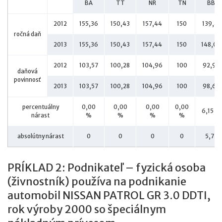
BA
TT
NR
TN
BB
2012
155,36
150,43
157,44
150
139,41
ročná daň
2013
155,36
150,43
157,44
150
148,00
2012
103,57
100,28
104,96
100
92,94
daňová
povinnosť
2013
103,57
100,28
104,96
100
98,66
percentuálny
0,00
0,00
0,00
0,00
6,15 %
nárast
%
%
%
%
absolútny nárast
0
0
0
0
5,72
PRÍKLAD 2: Podnikateľ – fyzická osoba
(živnostník) používa na podnikanie
automobil NISSAN PATROL GR 3.0 DDTI,
rok výroby 2000 so špeciálnym