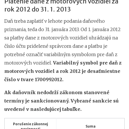
Platenie dane z motorových vozidiel za
rok 2012 do 31. 1. 2013
Daň treba zaplatiť v lehote podania daňového
priznania, teda do 31. januára 2013. Od 1. januára 2012
sa platby dane z motorových vozidiel uhrádzajú na
číslo účtu pridelené správcom dane a platbu je
potrebné označiť variabilným symbolom pre daň z
motorových vozidiel.
Variabilný symbol pre daň z
motorových vozidiel a rok 2012 je desaťmiestne
číslo v tvare 1700992012.
Ak daňovník nedodrží zákonom stanovené
termíny je sankcionovaný. Vybrané sankcie sú
uvedené v nasledujúcej tabuľke.
Porušenie zákonnej
Suma
povinnosti