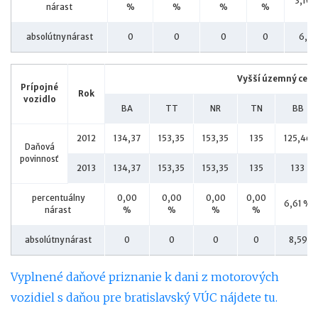
3,10 
nárast
%
%
%
%
absolútny nárast
0
0
0
0
6,37
Vyšší územný celo
Prípojné
Rok
vozidlo
BA
TT
NR
TN
BB
2012
134,37
153,35
153,35
135
125,46
Daňová
povinnosť
2013
134,37
153,35
153,35
135
133
percentuálny
0,00
0,00
0,00
0,00
6,61 %
nárast
%
%
%
%
absolútny nárast
0
0
0
0
8,59
Vyplnené daňové priznanie k dani z motorových
vozidiel s daňou pre bratislavský VÚC nájdete tu.