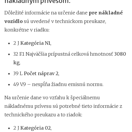
nákladným prívesom.
Dôležité informácie na určenie dane
pre nákladné
vozidlo
sú uvedené v technickom preukaze,
konkrétne v riadku:
2 J
Kategória N1
,
32 F.1 Najväčšia prípustná celková hmotnosť
3080
kg
,
39 L
Počet náprav 2
,
49 V.9 – nespĺňa žiadnu emisnú normu.
Na určenie dane vo vzťahu k špeciálnemu
nákladnému prívesu sú potrebné tieto informácie z
technického preukazu a to riadok:
2 J
Kategória 02
,