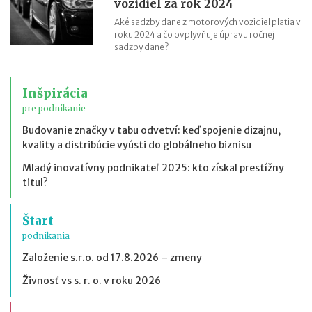
vozidiel za rok 2024
Aké sadzby dane z motorových vozidiel platia v
roku 2024 a čo ovplyvňuje úpravu ročnej
sadzby dane?
Inšpirácia
pre podnikanie
Budovanie značky v tabu odvetví: keď spojenie dizajnu,
kvality a distribúcie vyústi do globálneho biznisu
Mladý inovatívny podnikateľ 2025: kto získal prestížny
titul?
Štart
podnikania
Založenie s.r.o. od 17.8.2026 – zmeny
Živnosť vs s. r. o. v roku 2026