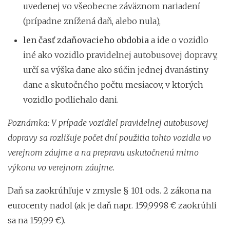
uvedenej vo všeobecne záväznom nariadení
(prípadne znížená daň, alebo nula),
len časť zdaňovacieho obdobia
a ide o vozidlo
iné ako vozidlo pravidelnej autobusovej dopravy,
určí sa výška dane ako súčin jednej dvanástiny
dane a skutočného počtu mesiacov, v ktorých
vozidlo podliehalo dani.
Poznámka: V prípade vozidiel pravidelnej autobusovej
dopravy sa rozlišuje počet dní použitia tohto vozidla vo
verejnom záujme a na prepravu uskutočnenú mimo
výkonu vo verejnom záujme.
Daň sa zaokrúhľuje v zmysle § 101 ods. 2 zákona na
eurocenty nadol (ak je daň napr. 159,9998 € zaokrúhli
sa na 159,99 €).