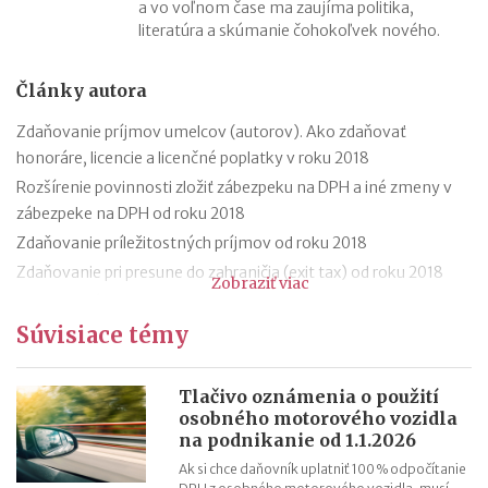
a vo voľnom čase ma zaujíma politika,
literatúra a skúmanie čohokoľvek nového.
Články autora
Zdaňovanie príjmov umelcov (autorov). Ako zdaňovať
honoráre, licencie a licenčné poplatky v roku 2018
Rozšírenie povinnosti zložiť zábezpeku na DPH a iné zmeny v
zábezpeke na DPH od roku 2018
Zdaňovanie príležitostných príjmov od roku 2018
Zdaňovanie pri presune do zahraničia (exit tax) od roku 2018
Zobraziť viac
Trojstranný obchod od 1.1.2018
Súvisiace témy
Daňový bonus na hypotéky pre mladých od roku 2018
„Patent Box“ prinesie výhodnejšie zdaňovanie licenčných
príjmov
Tlačivo oznámenia o použití
osobného motorového vozidla
Superodpočet nákladov na výskum a vývoj porastie od 1.1.2018
na podnikanie od 1.1.2026
na 100 %
Ak si chce daňovník uplatniť 100 % odpočítanie
Daňové tajomstvo od roku 2018 a nové verejné zoznamy