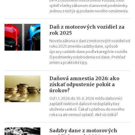
DPH z osobného motorového vozidla, musí
Záväzné stanoviská budú od 1.1.2018 lacnejšie
splniť všetky zákonom stanovené podmienky.
Jednou z nich je aj podanie nového oznámenia.
Daň z motorových vozidiel za
rok 2025
Novela zákona o dani z motorových vozidiel od
roku 2025 zmenila sadzby dane, spôsob
úpravy sadzieb dane podľa kategórie vozidla
či podmienky oslobodenia od dane. Prehľad
zmien a praktické tipy.
Daňová amnestia 2026: ako
získať odpustenie pokút a
úrokov?
Od 1.1.2026 do 30.6.2026 môžu daňovníci
zaplatiť niektoré daňové nedoplatky bez
uloženia sankcií. Čakať s platbou do nového
roka sa ale nemusí oplatiť. Aké sú riziká?
Sadzby dane z motorových