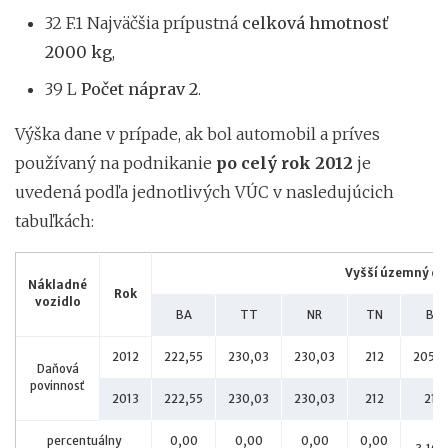
32 F.1 Najväčšia prípustná
celková hmotnosť
2000 kg
,
39 L
Počet náprav 2
.
Výška dane v prípade, ak bol automobil a príves
používaný na podnikanie
po celý rok 2012
je
uvedená podľa jednotlivých VÚC v nasledujúcich
tabuľkách:
Vyšší územný ce
Nákladné
Rok
vozidlo
BA
TT
NR
TN
BB
2012
222,55
230,03
230,03
212
205,6
Daňová
povinnosť
2013
222,55
230,03
230,03
212
212
percentuálny
0,00
0,00
0,00
0,00