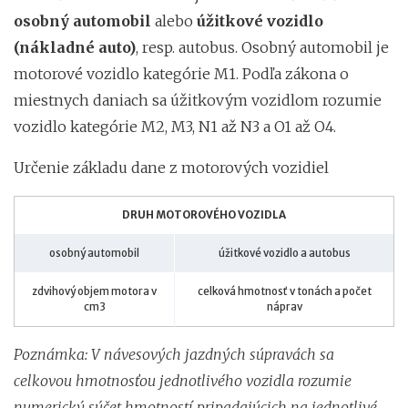
osobný automobil
alebo
úžitkové vozidlo
(nákladné auto)
, resp. autobus. Osobný automobil je
motorové vozidlo kategórie M1. Podľa zákona o
miestnych daniach sa úžitkovým vozidlom rozumie
vozidlo kategórie M2, M3, N1 až N3 a O1 až O4.
Určenie základu dane z motorových vozidiel
DRUH MOTOROVÉHO VOZIDLA
osobný automobil
úžitkové vozidlo a autobus
zdvihový objem motora v
celková hmotnosť v tonách a počet
cm3
náprav
Poznámka: V návesových jazdných súpravách sa
celkovou hmotnosťou jednotlivého vozidla rozumie
numerický súčet hmotností pripadajúcich na jednotlivé