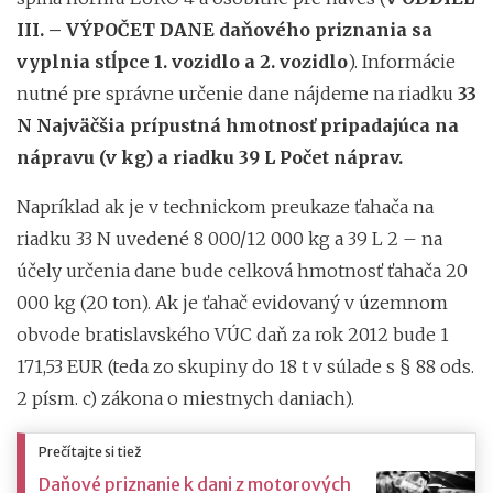
III. – VÝPOČET DANE daňového priznania sa
vyplnia stĺpce 1. vozidlo a 2. vozidlo
). Informácie
nutné pre správne určenie dane nájdeme na riadku
33
N Najväčšia prípustná hmotnosť pripadajúca na
nápravu (v kg) a riadku 39 L Počet náprav.
Napríklad ak je v technickom preukaze ťahača na
riadku 33 N uvedené 8 000/12 000 kg a 39 L 2 – na
účely určenia dane bude celková hmotnosť ťahača 20
000 kg (20 ton). Ak je ťahač evidovaný v územnom
obvode bratislavského VÚC daň za rok 2012 bude 1
171,53 EUR (teda zo skupiny do 18 t v súlade s § 88 ods.
2 písm. c) zákona o miestnych daniach).
Prečítajte si tiež
Daňové priznanie k dani z motorových