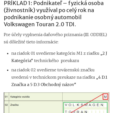
PRÍKLAD 1: Podnikateľ – fyzická osoba
(živnostník) využíval po celý rok na
podnikanie osobný automobil
Volkswagen Touran 2.0 TDI.
Pre účely vyplnenia daňového priznania (III. ODDIEL)
sú dôležité tieto informácie:
na riadok 01 uvedieme kategóriu M1 z riadku
„2 J
Kategória“
technického preukazu
na riadok 02 uvedieme továrenskú značku
uvedenú v technickom preukaze na riadku
„4 D.1
Značka a 5 D.3 Obchodný názov“