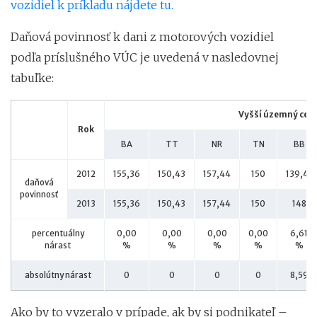
vozidiel k príkladu nájdete tu.
Daňová povinnosť k dani z motorových vozidiel
podľa príslušného VÚC je uvedená v nasledovnej
tabuľke:
Vyšší územný celo
Rok
BA
TT
NR
TN
BB
2012
155,36
150,43
157,44
150
139,41
daňová
povinnosť
2013
155,36
150,43
157,44
150
148
percentuálny
0,00
0,00
0,00
0,00
6,61
nárast
%
%
%
%
%
absolútny nárast
0
0
0
0
8,59
Ako by to vyzeralo v prípade, ak by si podnikateľ –