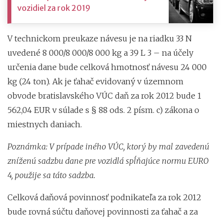
vozidiel za rok 2019
V technickom preukaze návesu je na riadku 33 N
uvedené 8 000/8 000/8 000 kg a 39 L 3 – na účely
určenia dane bude celková hmotnosť návesu 24 000
kg (24 ton). Ak je ťahač evidovaný v územnom
obvode bratislavského VÚC daň za rok 2012 bude 1
562,04 EUR v súlade s § 88 ods. 2 písm. c) zákona o
miestnych daniach.
Poznámka: V prípade iného VÚC, ktorý by mal zavedenú
zníženú sadzbu dane pre vozidlá spĺňajúce normu EURO
4, použije sa táto sadzba.
Celková daňová povinnosť podnikateľa za rok 2012
bude rovná súčtu daňovej povinnosti za ťahač a za