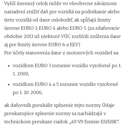
Vyšší územný celok môže vo všeobecne záväznom
nariadení znížiť daň pre vozidlá na podnikanie alebo
tieto vozidlá od dane oslobodiť, ak spĺňajú limity
úrovne EURO 3, EURO 4 alebo EURO 5. (za zdaňovacie
obdobie 2013 už niektoré VÚC rozšírili zníženia dane
aj pre limity úrovne EURO 6 a EEV)
Pre účely stanovenia dane z motorových vozidiel sa:
vozidlom EURO 3 rozumie vozidlo vyrobené po 1.
1. 2000,
vozidlom EURO 4 a 5 rozumie vozidlo vyrobené
po 1. 10. 2006,
ak daňovník preukáže splnenie tejto normy. Údaje
preukazujúce splnenie normy sa nachádzajú v
technickom preukaze riadok „49 V.9 Emisie ES/EHK“.