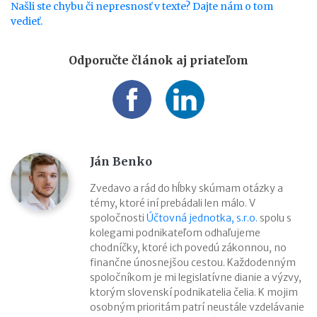
Našli ste chybu či nepresnosť v texte? Dajte nám o tom
vedieť.
Odporučte článok aj priateľom
Ján Benko
Zvedavo a rád do hĺbky skúmam otázky a
témy, ktoré iní prebádali len málo. V
spoločnosti
Účtovná jednotka, s.r.o.
spolu s
kolegami podnikateľom odhaľujeme
chodníčky, ktoré ich povedú zákonnou, no
finančne únosnejšou cestou. Každodenným
spoločníkom je mi legislatívne dianie a výzvy,
ktorým slovenskí podnikatelia čelia. K mojim
osobným prioritám patrí neustále vzdelávanie