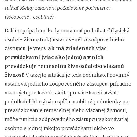
spĺňať všetky zákonom požadované podmienky
(všeobecné i osobitné).
Ďalším prípadom, kedy musí mať podnikateľ (fyzická
osoba - živnostník) ustanoveného zodpovedného
zástupcu, je vtedy,
ak má
zriadených viac
prevádzkarní (viac ako jednu)
a v nich
prevádzkuje remeselnú živnosť alebo viazanú
živnosť
. V takejto situácii je teda podnikateľ povinný
ustanoviť jedného zodpovedného zástupcu, prípadne
viacerých pre každú takúto prevádzkareň. Avšak
podnikateľ, ktorý sám spĺňa osobitné podmienky na
prevádzkovanie remeselnej alebo viazanej živnosti,
môže funkciu zodpovedného zástupcu vykonávať aj
osobne v jednej takejto prevádzkarni alebo vo
viacerých takýchto prevádzkarňach (len ak mu na to