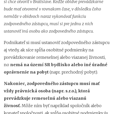
si chce otvoriť v Bratislave. Keďže obidve prevádzkarne
bude mať otvorené v rovnakom čase, v dôsledku čoho
nemôže v obidvoch naraz vykonávať funkciu
zodpovedného zástupcu, musí si pre jednu z nich
ustanoviť inú osobu ako zodpovedného zástupcu.
Podnikateľ si musí ustanoviť zodpovedného zástupcu
aj vtedy, ak síce spĺňa osobitné podmienky na
prevádzkovanie remeselnej alebo viazanej živnosti,
no
nemá na území SR bydlisko alebo iné úradné
oprávnenie na pobyt
(napr. prechodný pobyt).
Nakoniec, zodpovedného zástupcu
musí mať
vždy právnická osoba
(napr. s.r.o.),
ktorá
prevádzkuje remeselnú alebo viazanú
živnosť
.
Môže ním byť napríklad spoločník alebo
konateľ spoločnosti, ak spĺňa osobitné podmienky (u