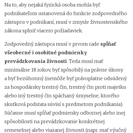
Na to, aby nejaká fyzická osoba mohla byť
podnikateľom ustanovená do funkcie zodpovedného
zástupcu v podnikaní, musí v zmysle živnostenského
zákona splniť viacero požiadaviek.
Zodpovedný zástupca musí v prvom rade
spĺňať
všeobecné i osobitné podmienky
prevádzkovania živnosti
. Teda musí mať
minimálne 18 rokov, byť spôsobilý na právne úkony
a byť bezúhonný (nemôže byť právoplatne odsúdený
za hospodársky trestný čin, trestný čin proti majetku
alebo iný trestný čin spáchaný úmyselne, ktorého
skutková podstata súvisí s predmetom podnikania).
Súčasne musí spĺňať podmienky odbornej alebo inej
spôsobilosti na prevádzkovanie konkrétnej
remeselnej alebo viazanej živnosti (napr. mať výučný