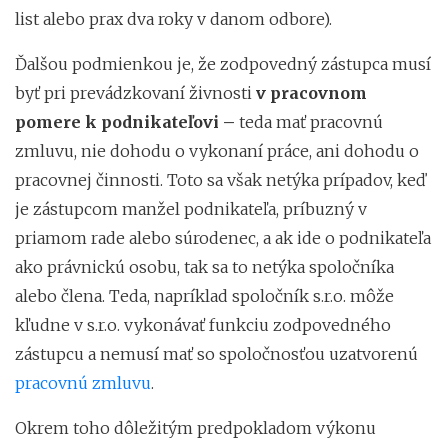
list alebo prax dva roky v danom odbore).
Ďalšou podmienkou je, že zodpovedný zástupca musí
byť pri prevádzkovaní živnosti
v pracovnom
pomere k podnikateľovi –
teda mať pracovnú
zmluvu, nie dohodu o vykonaní práce, ani dohodu o
pracovnej činnosti. Toto sa však netýka prípadov, keď
je zástupcom manžel podnikateľa, príbuzný v
priamom rade alebo súrodenec, a ak ide o podnikateľa
ako právnickú osobu, tak sa to netýka spoločníka
alebo člena. Teda, napríklad spoločník s.r.o. môže
kľudne v s.r.o. vykonávať funkciu zodpovedného
zástupcu a nemusí mať so spoločnosťou uzatvorenú
pracovnú zmluvu
.
Okrem toho dôležitým predpokladom výkonu