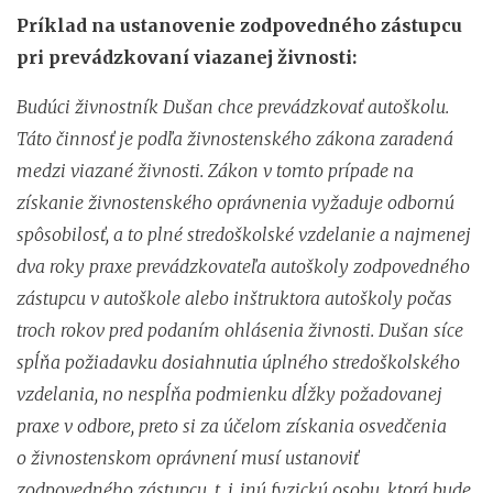
Príklad na ustanovenie zodpovedného zástupcu
pri prevádzkovaní viazanej živnosti:
Budúci živnostník Dušan chce prevádzkovať autoškolu.
Táto činnosť je podľa živnostenského zákona zaradená
medzi viazané živnosti. Zákon v tomto prípade na
získanie živnostenského oprávnenia vyžaduje odbornú
spôsobilosť, a to
plné stredoškolské vzdelanie a najmenej
dva roky praxe prevádzkovateľa autoškoly zodpovedného
zástupcu v autoškole alebo inštruktora autoškoly počas
troch rokov pred podaním ohlásenia živnosti. Dušan síce
spĺňa požiadavku dosiahnutia úplného stredoškolského
vzdelania, no nespĺňa podmienku dĺžky požadovanej
praxe v odbore, preto si za účelom získania osvedčenia
o živnostenskom oprávnení musí ustanoviť
zodpovedného zástupcu, t. j. inú fyzickú osobu, ktorá bude