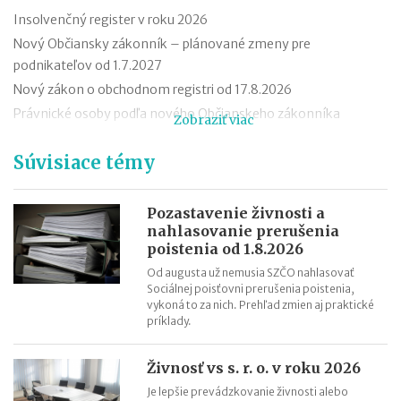
Insolvenčný register v roku 2026
Nový Občiansky zákonník – plánované zmeny pre
podnikateľov od 1.7.2027
Nový zákon o obchodnom registri od 17.8.2026
Právnické osoby podľa nového Občianskeho zákonníka
Zobraziť viac
Premlčanie podľa nového Občianskeho zákonníka
Súvisiace témy
Štátni zamestnanci môžu od 1. októbra 2025 podnikať
Novela zákona o ochrane spotrebiteľa účinná od roku 2026
Reklamácia letného tábora
Pozastavenie živnosti a
nahlasovanie prerušenia
Zmeny v živnostenskom zákone od 1. 4. 2025
poistenia od 1.8.2026
Od augusta už nemusia SZČO nahlasovať
Sociálnej poisťovni prerušenia poistenia,
vykoná to za nich. Prehľad zmien aj praktické
príklady.
Živnosť vs s. r. o. v roku 2026
Je lepšie prevádzkovanie živnosti alebo