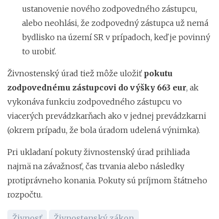
ustanovenie nového zodpovedného zástupcu,
alebo neohlási, že zodpovedný zástupca už nemá
bydlisko na území SR v prípadoch, keď je povinný
to urobiť.
Živnostenský úrad tiež môže uložiť
pokutu
zodpovednému zástupcovi do výšky 663 eur
, ak
vykonáva funkciu zodpovedného zástupcu vo
viacerých prevádzkarňach ako v jednej prevádzkarni
(okrem prípadu, že bola úradom udelená výnimka).
Pri ukladaní pokuty živnostenský úrad prihliada
najmä na závažnosť, čas trvania alebo následky
protiprávneho konania. Pokuty sú príjmom štátneho
rozpočtu.
Živnosť
Živnostenský zákon