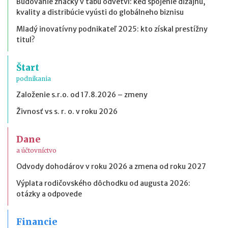
Budovanie značky v tabu odvetví: keď spojenie dizajnu,
kvality a distribúcie vyústi do globálneho biznisu
Mladý inovatívny podnikateľ 2025: kto získal prestížny
titul?
Štart
podnikania
Založenie s.r.o. od 17.8.2026 – zmeny
Živnosť vs s. r. o. v roku 2026
Dane
a účtovníctvo
Odvody dohodárov v roku 2026 a zmena od roku 2027
Výplata rodičovského dôchodku od augusta 2026:
otázky a odpovede
Financie