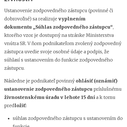
Ustanovenie zodpovedného zástupcu (povinné či
dobrovoľné) sa realizuje
vyplnením
dokumentu
„
Súhlas zodpovedného zástupcu“
,
ktorého vzor je dostupný na stránke Ministerstva
vnútra SR. V ňom podnikateľom zvolený zodpovedný
zástupca uvedie svoje osobné údaje a podpis, že
súhlasí s ustanovením do funkcie zodpovedného
zástupcu.
Následne je podnikateľ povinný
ohlásiť
(oznámiť)
ustanovenie
zodpovedného zástupcu
príslušnému
živnostenskému úradu
v lehote 15 dní
a k tomu
pred
ložiť
:
súhlas zodpovedného zástupcu s ustanovením do
funkcie,