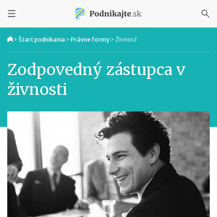
>
Štart podnikania
>
Právne formy
>
Živnosť
Zodpovedný zástupca v
živnosti