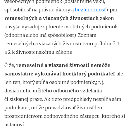
všeobecných podmienok (dosiahnutie veku,
spôsobilosť na právne úkony a
bezúhonnosť
),
pri
remeselných a viazaných
živnostiach
zákon
navyše vyžaduje splnenie osobitných podmienok
(odborná alebo iná spôsobilosť). Zoznam
remeselných a viazaných živností tvorí prílohu č. 1
a 2 k živnostenskému zákonu.
Čiže,
remeselné a viazané
živnosti nemôže
samostatne vykonávať hociktorý podnikateľ
, ale
len ten, ktorý spĺňa osobitné podmienky, t. j.
dosiahnutie určitého odborného vzdelania
či získanej praxe. Ak tieto predpoklady nespĺňa sám
podnikateľ, môže prevádzkovať živnosť len
prostredníctvom zodpovedného zástupcu, ktorého si
ustanoví.