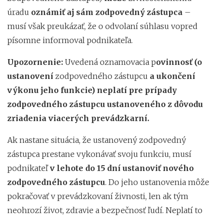
úradu
oznámiť aj sám zodpovedný zástupca
–
musí však preukázať, že o odvolaní súhlasu vopred
písomne informoval podnikateľa.
Upozornenie:
Uvedená oznamovacia p
ovinnosť (o
ustanovení
zodpovedného zástupcu
a ukončení
výkonu jeho funkcie) neplatí pre prípady
zodpovedného zástupcu ustanoveného z dôvodu
zriadenia viacerých prevádzkarní.
Ak nastane situácia, že ustanovený zodpovedný
zástupca prestane vykonávať svoju funkciu, musí
podnikateľ
v lehote do 15 dní ustanoviť
nového
zodpovedného zástupcu
. Do jeho ustanovenia môže
pokračovať v prevádzkovaní živnosti, len ak tým
neohrozí život, zdravie a bezpečnosť ľudí. Neplatí to