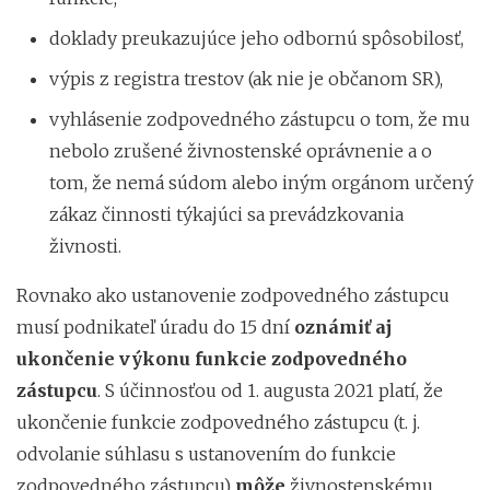
doklady preukazujúce jeho odbornú spôsobilosť,
výpis z registra trestov (ak nie je občanom SR),
vyhlásenie zodpovedného zástupcu o tom, že mu
nebolo zrušené živnostenské oprávnenie a o
tom, že nemá súdom alebo iným orgánom určený
zákaz činnosti týkajúci sa prevádzkovania
živnosti.
Rovnako ako ustanovenie zodpovedného zástupcu
musí podnikateľ úradu do 15 dní
oznámiť aj
ukončenie výkonu funkcie zodpovedného
zástupcu
. S účinnosťou od 1. augusta 2021 platí, že
ukončenie funkcie zodpovedného zástupcu (t. j.
odvolanie súhlasu s ustanovením do funkcie
zodpovedného zástupcu)
môže
živnostenskému