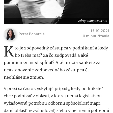
Zdroj: Rawpixel.com
15.10.2021
Petra Pohorelá
10 minút čítania
K
to je zodpovedný zástupca v podnikaní a kedy
ho treba mať? Za čo zodpovedá a aké
podmienky musí spĺňať? Aké hrozia sankcie za
neustanovenie zodpovedného zástupcu či
neohlásenie zmien.
V praxi sa často vyskytujú prípady, kedy podnikateľ
chce podnikať v oblasti, v ktorej nemá legislatívou
vyžadovanú potrebnú odbornú spôsobilosť (napr.
danú oblasť nevyštudoval) alebo v nej nemá potrebnú