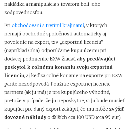
nakládka a manipulácia s tovarom boli jeho
zodpovednosťou.
Pri
obchodovaní s tretími krajinami
, v ktorých
nemajú obchodné spoločnosti automaticky aj
povolenie na export, tzv. „exportnú licenciu“
(napríklad Čína), odporúčame kupujúcemu pri
dodacej podmienke EXW žiadať,
aby predávajúci
poskytol k colnému konaniu svoju exportnú
licenciu
, aj keď za colné konanie na exporte pri EXW
parite nezodpovedá. Použitie exportnej licencie
partnera (ak ju má) je pre kupujúceho výhodné,
pretože v prípade, že ju neposkytne, si ju bude musieť
kupujúci pre daný export zakúpiť, čo mu môže
zvýšiť
dovozné náklady
o ďalších cca 100 USD (cca 95 eur).