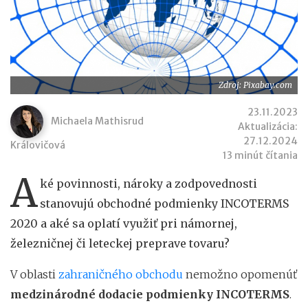
Zdroj: Pixabay.com
23.11.2023
Michaela Mathisrud
Aktualizácia:
27.12.2024
Královičová
13 minút čítania
A
ké povinnosti, nároky a zodpovednosti
stanovujú obchodné podmienky INCOTERMS
2020 a aké sa oplatí využiť pri námornej,
železničnej či leteckej preprave tovaru?
V oblasti
zahraničného obchodu
nemožno opomenúť
medzinárodné dodacie podmienky INCOTERMS
.