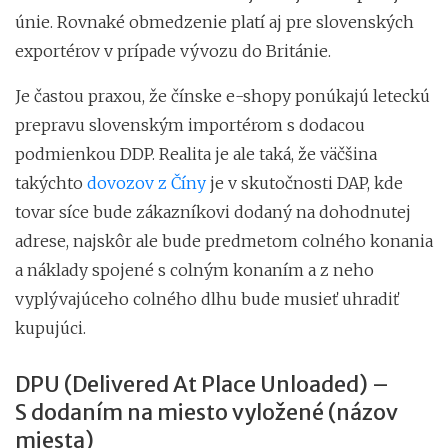
únie. Rovnaké obmedzenie platí aj pre slovenských
exportérov v prípade vývozu do Británie.
Je častou praxou, že čínske e-shopy ponúkajú leteckú
prepravu slovenským importérom s dodacou
podmienkou DDP. Realita je ale taká, že väčšina
takýchto
dovozov z Číny
je v skutočnosti DAP, kde
tovar síce bude zákazníkovi dodaný na dohodnutej
adrese, najskôr ale bude predmetom colného konania
a náklady spojené s colným konaním a z neho
vyplývajúceho colného dlhu bude musieť uhradiť
kupujúci.
DPU
(Delivered At Place Unloaded) –
S dodaním na miesto vyložené (názov
miesta)