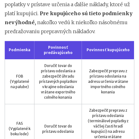
poplatky v prístave určenia a ďalšie náklady, ktoré už
platí kupujúci.
Pre kupujúceho sú tieto podmienky
nevýhodné,
nakoľko vedú k niekoľko násobnému
predražovaniu prepravných nákladov.
Povinnosť
Podmienka
Povinnosť kupujúceho
predávajúceho
Doručiť tovar do
prístavu odoslania a
Zabezpečiť prepravu z
FOB
zabezpečiť úhradu
prístavu odoslania na
(Vyplatené
prístavných poplatkov
adresu určenia vrátane
na palube)
v krajine odoslania
importného colného
vrátane exportného
konania
colného konania
Zabezpečiť prepravu z
prístavu odoslania
(terminálové poplatky z
FAS
Doručiť tovar do
väčšej časti hradí
(Vyplatené k
prístavu odoslania
kupujúci) na adresu
boku lode)
určenia vrátane