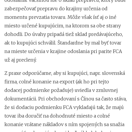
zabezpečovať prepravu do krajiny určenia od
momentu prevzatia tovaru. Môže však ísť aj o iné
miesto určené kupujúcim, na ktorom sa obe strany
dohodli. Do úvahy pripadá tiež sklad predávajúceho,
ak to kupujúci schválil. Štandardne by mal byť tovar
na mieste určenia v krajine odoslania pri parite FCA
už aj preclený.
Z praxe odporúčame, aby si kupujúci, napr. slovenská
firma, colné konanie na export (ak ho pri tejto
dodacej podmienke požaduje) uviedla v zmluvnej
dokumentácii. Pri obchodovaní s Čínou sa často stáva,
že si dodaciu podmienku FCA vykladajú tak, že majú
tovar iba doručiť na dohodnuté miesto a colné
konanie vrátane nákladov s ním spojených sa snažia