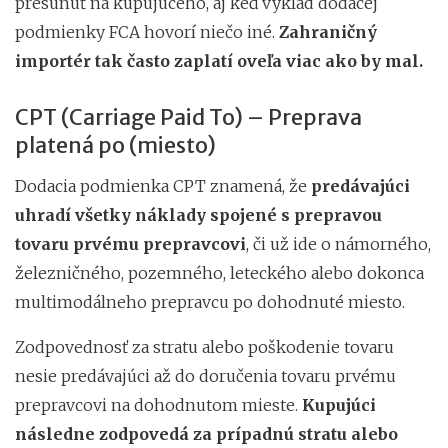
presunúť na kupujúceho, aj keď výklad dodacej
podmienky FCA hovorí niečo iné.
Zahraničný
importér tak často zaplatí oveľa viac ako by mal.
CPT (Carriage Paid To) – Preprava
platená po (miesto)
Dodacia podmienka CPT znamená, že
predávajúci
uhradí všetky náklady spojené s prepravou
tovaru prvému prepravcovi
, či už ide o námorného,
​​železničného, ​​pozemného, ​​leteckého alebo dokonca
multimodálneho prepravcu po dohodnuté miesto.
Zodpovednosť za stratu alebo poškodenie tovaru
nesie predávajúci až do doručenia tovaru prvému
prepravcovi na dohodnutom mieste.
Kupujúci
následne zodpovedá za prípadnú stratu alebo