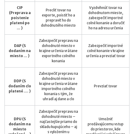
CIP
Vyzdvihnúť tovar na
Precliť tovar na
(Preprava a
dohodnutom mieste,
exporte, poistiť ho a
poistenie
zabezpečiť importné
prepraviť ho do
platené po
colné konanie a doručiť
dohodnutého miesto
... )
ho na adresu určenia
Zabezpečiť prepravu na
DAP (S
dohodnuté miesto v
Zabezpečiť importné
dodaním na
krajine určenia vrátane
colné konanie v krajine
miesto ... )
exportného colného
určenia a prevziať tovar
konania
Zabezpečiť prepravu na
dohodnuté miesto v
DDP (S
krajine určenia vrátane
dodaním clo
Prevziať tovar
importného colného
platené .... )
konania s tým, že
uhradí aj dane a clo
Zabezpečiť prepravu na
dohodnuté miesto –
DPU (S
Umožniť
najčastejšie priamo do
dodaním na
predávajúcemu vstup
skladu kupujúceho – aj
miesto
do priestorov, kde
s vyložením u