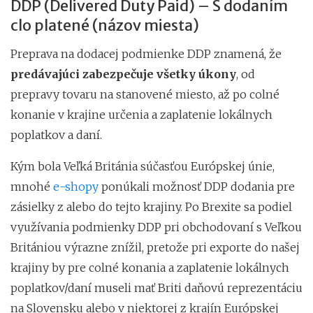
DDP (Delivered Duty Paid) – S dodaním
clo platené (názov miesta)
Preprava na dodacej podmienke DDP znamená, že
predávajúci zabezpečuje všetky úkony
, od
prepravy tovaru na stanovené miesto, až po colné
konanie v krajine určenia a zaplatenie lokálnych
poplatkov a daní.
Kým bola Veľká Británia súčasťou Európskej únie,
mnohé
e-shopy
ponúkali možnosť DDP dodania pre
zásielky z alebo do tejto krajiny. Po Brexite sa podiel
využívania podmienky DDP pri obchodovaní s Veľkou
Britániou výrazne znížil, pretože pri exporte do našej
krajiny by pre colné konania a zaplatenie lokálnych
poplatkov/daní museli mať Briti daňovú reprezentáciu
na Slovensku alebo v niektorej z krajín Európskej