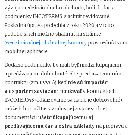
vývoja medzinárodného obchodu, boli dodacie
podmienky INCOTERMS viackrát revidované.
Posledná úprava prebehla v roku 2020 a v tejto
podobe si ich možno stiahnuť na stránke
Medzinárodnej obchodnej komory
prostredníctvom
mobilnej aplikácie.
Dodacie podmienky by mali byť medzi kupujúcim
a predávajúcim dohodnuté ešte pred uzatvorením
kontraktu (zmluvy). Aj keď
nie sú importéri
a exportéri zaviazaní používať
v kontraktoch
INCOTERMS (odkazovanie sa na ne je dobrovoľné),
môže ich použitie v zmluvnej a sprievodnej
dokumentácii
ušetriť kupujúcemu aj
predávajúcemu čas a extra náklady
na prepravu a
zabezpečiť ochranu tovaru počas prepravy
. Pri