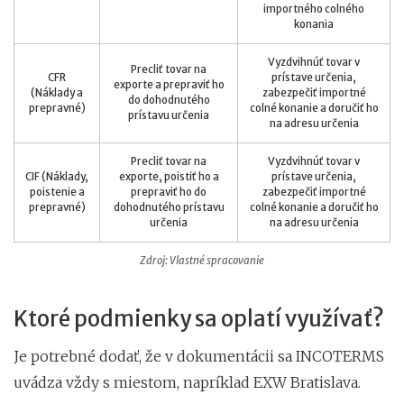
importného colného
konania
Vyzdvihnúť tovar v
Precliť tovar na
CFR
prístave určenia,
exporte a prepraviť ho
(Náklady a
zabezpečiť importné
do dohodnutého
prepravné)
colné konanie a doručiť ho
prístavu určenia
na adresu určenia
Precliť tovar na
Vyzdvihnúť tovar v
CIF (Náklady,
exporte, poistiť ho a
prístave určenia,
poistenie a
prepraviť ho do
zabezpečiť importné
prepravné)
dohodnutého prístavu
colné konanie a doručiť ho
určenia
na adresu určenia
Zdroj: Vlastné spracovanie
Ktoré podmienky sa oplatí využívať?
Je potrebné dodať, že v dokumentácii sa INCOTERMS
uvádza vždy s miestom, napríklad EXW Bratislava.