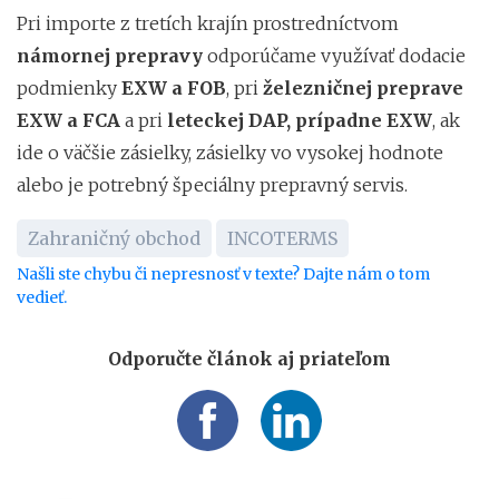
Pri importe z tretích krajín prostredníctvom
námornej prepravy
odporúčame využívať dodacie
podmienky
EXW a FOB
, pri
železničnej preprave
EXW a FCA
a pri
leteckej DAP, prípadne EXW
, ak
ide o väčšie zásielky, zásielky vo vysokej hodnote
alebo je potrebný špeciálny prepravný servis.
Zahraničný obchod
INCOTERMS
Našli ste chybu či nepresnosť v texte? Dajte nám o tom
vedieť.
Odporučte článok aj priateľom