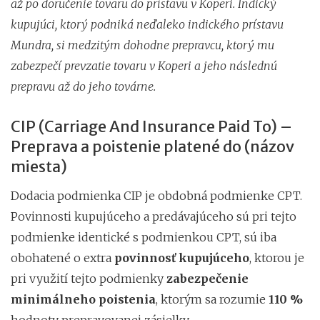
až po doručenie tovaru do prístavu v Koperi. Indický
kupujúci, ktorý podniká neďaleko indického prístavu
Mundra, si medzitým dohodne prepravcu, ktorý mu
zabezpečí prevzatie tovaru v Koperi a jeho následnú
prepravu až do jeho továrne.
CIP (Carriage And Insurance Paid To) –
Preprava a poistenie platené do (názov
miesta)
Dodacia podmienka CIP je obdobná podmienke CPT.
Povinnosti kupujúceho a predávajúceho sú pri tejto
podmienke identické s podmienkou CPT, sú iba
obohatené o extra
povinnosť kupujúceho
, ktorou je
pri využití tejto podmienky
zabezpečenie
minimálneho poistenia
, ktorým sa rozumie
110 %
hodnoty prepravovanej zásielky.