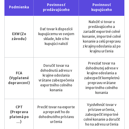
Povinnosť
Povinnosť
Podmienka
predávajúceho
kupujúceho
Naložiť si tovar u
predávajúceho a
Dať tovar k dispozícii
zariadiť exportné colné
EXW (Zo
kupujúcemu vo svojom
konanie, importné colné
závodu)
sklade, kde si ho
konanie a celú prepravu
kupujúci naloží
z krajiny odoslania až po
krajinu určenia
Prevziať tovar na
Doručiť tovar na
dohodnutej adrese v
dohodnutú adresu v
FCA
krajine odoslania a
krajine odoslania
(Vyplatené
zabezpečiť kompletnú
vrátane zabezpečenia
dopravcovi)
prepravu vrátane
exportného colného
importného colného
konania
konania
Vyzdvihnúť tovar v
CPT
Precliť tovar na exporte
prístave určenia,
(Preprava
a prepraviť ho do
zabezpečiť importné
platená po
dohodnutého prístavu
colné konanie a doručiť
...)
určenia
ho na adresu určenia