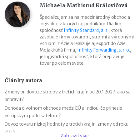
Michaela Mathisrud Královičová
Špecializujem sa na medzinárodný obchod a
logistiku, v ktorých aj podnikám. Riadim
spoločnosť
Infinity Standard, a. s.
, ktorá
zásobuje firmy tovarom, strojmi a výrobnými
vstupmi z Ázie a realizuje aj export do Ázie.
Moja druhá firma,
Infinity Forwarding, s. r. o.
,
je logistická spoločnosť, ktorá prepravuje
tovar po celom svete.
Články autora
Zmeny pri dovoze strojov z tretích krajín od 20.1.2027: ako sa
pripraviť?
Dohoda o voľnom obchode medzi EÚ a Indiou: čo prinesie
európskym podnikateľom?
Dovoz tovaru nízkej hodnoty z tretích krajín: zmeny od roku
2026
Zobraziť viac