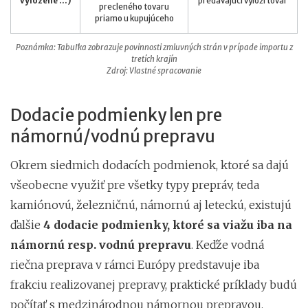
vyložené ...)
predávajúci vyloží tovar
precleného tovaru
priamo u kupujúceho
Poznámka: Tabuľka zobrazuje povinnosti zmluvných strán v prípade importu z
tretích krajín
Zdroj: Vlastné spracovanie
Dodacie podmienky len pre
námornú/vodnú prepravu
Okrem siedmich dodacích podmienok, ktoré sa dajú
všeobecne využiť pre všetky typy prepráv, teda
kamiónovú, železničnú, námornú aj leteckú, existujú
ďalšie
4 dodacie podmienky, ktoré sa viažu iba na
námornú resp. vodnú prepravu
. Keďže vodná
riečna preprava v rámci Európy predstavuje iba
frakciu realizovanej prepravy, praktické príklady budú
počítať s medzinárodnou námornou prepravou.