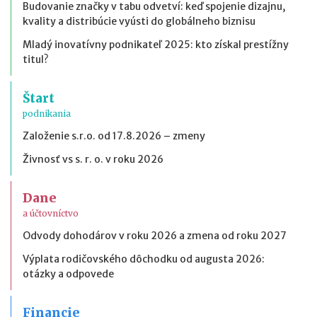
Budovanie značky v tabu odvetví: keď spojenie dizajnu,
kvality a distribúcie vyústi do globálneho biznisu
Mladý inovatívny podnikateľ 2025: kto získal prestížny
titul?
Štart
podnikania
Založenie s.r.o. od 17.8.2026 – zmeny
Živnosť vs s. r. o. v roku 2026
Dane
a účtovníctvo
Odvody dohodárov v roku 2026 a zmena od roku 2027
Výplata rodičovského dôchodku od augusta 2026:
otázky a odpovede
Financie