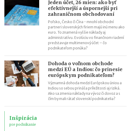
Jeden účet, 26 mien: ako byť
efektívnejší a úspornejší pri
zahraničnom obchodovaní
Poľsko, Česko či Čína - mnohí obchodní
partneri slovenských firiem majú inú menu ako
euro. To znamená vyššie náklady aj
administratívu. Evolúciu vo finančnom riadení
predstavuje multimenový účet – čo
podnikateľom ponúka?
Dohoda o voľnom obchode
medzi EÚ a Indiou: čo prinesie
európskym podnikateľom?
Významná dohoda medzi Európskou úniou a
Indiou so sebou prináša príležitosti aj riziká.
Ako sa zmenia náklady na vývoz či dovoz a s
čím by mali rátať slovenskí podnikatelia?
Inšpirácia
pre podnikanie