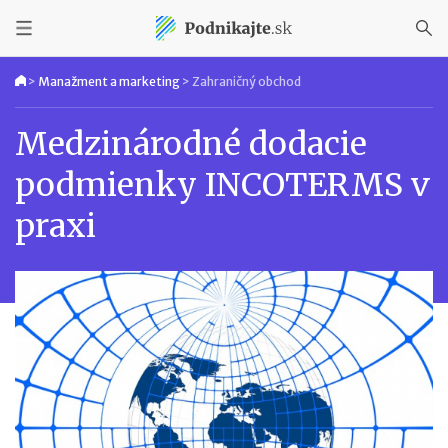
>
Manažment a marketing
>
Zahraničný obchod
Medzinárodné dodacie
podmienky INCOTERMS v
praxi