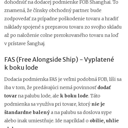
dohodnúť na dodacej podmienke FOB Shanghai. To
znamená, že čínsky obchodný partner bude
zodpovedať za prípadne poškodenie tovaru a hradiť
náklady spojené s prepravou tovaru zo svojho skladu
až po naloženie colne prerokovaného tovaru na loď
v prístave Šanghaj.
FAS (Free Alongside Ship) - Vyplatené
k boku lode
Dodacia podmienka FAS je veľmi podobná FOB, líši sa
iba v tom, že predávajúci nemá povinnosť
dodať
tovar
na palubu lode, ale
k boku lode
. Táto
podmienka sa využíva pri tovare, ktorý
nie je
štandardne balený
a na palubu sa doslova sype
alebo inak umiestňuje. Ide napríklad o
obilie, uhlie