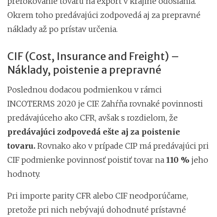
prerokovanie tovaru na export v krajine odoslania.
Okrem toho predávajúci zodpovedá aj za prepravné
náklady až po prístav určenia.
CIF (Cost, Insurance and Freight) –
Náklady, poistenie a prepravné
Poslednou dodacou podmienkou v rámci
INCOTERMS 2020 je CIF. Zahŕňa rovnaké povinnosti
predávajúceho ako CFR, avšak s rozdielom, že
predávajúci zodpovedá ešte aj za poistenie
tovaru.
Rovnako ako v prípade CIP má predávajúci pri
CIF podmienke povinnosť poistiť tovar na
110 %
jeho
hodnoty.
Pri importe parity CFR alebo CIF neodporúčame,
pretože pri nich nebývajú dohodnuté prístavné