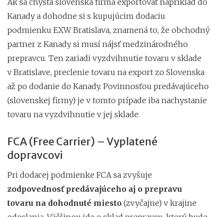
Ak sa chystá slovenská firma exportovať napríklad do
Kanady a dohodne si s kupujúcim dodaciu
podmienku EXW Bratislava, znamená to, že obchodný
partner z Kanady si musí nájsť medzinárodného
prepravcu. Ten zariadi vyzdvihnutie tovaru v sklade
v Bratislave, preclenie tovaru na export zo Slovenska
až po dodanie do Kanady. Povinnosťou predávajúceho
(slovenskej firmy) je v tomto prípade iba nachystanie
tovaru na vyzdvihnutie v jej sklade.
FCA (Free Carrier) – Vyplatené
dopravcovi
Pri dodacej podmienke FCA sa zvyšuje
zodpovednosť predávajúceho aj o prepravu
tovaru na dohodnuté miesto
(zvyčajne) v krajine
odoslania. Väčšinou ide o sklad prepravcu, ktorý bude