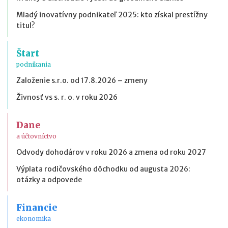
Mladý inovatívny podnikateľ 2025: kto získal prestížny
titul?
Štart
podnikania
Založenie s.r.o. od 17.8.2026 – zmeny
Živnosť vs s. r. o. v roku 2026
Dane
a účtovníctvo
Odvody dohodárov v roku 2026 a zmena od roku 2027
Výplata rodičovského dôchodku od augusta 2026:
otázky a odpovede
Financie
ekonomika