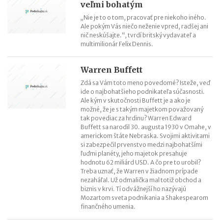
veľmi bohatým
„Nie je to o tom, pracovať pre niekoho iného.
Ale pokým Vás niečo neženie vpred, radšej ani
nič neskúšajte.“, tvrdí britský vydavateľ a
multimilionár Felix Dennis.
Warren Buffett
Zdá sa Vám toto meno povedomé? Isteže, veď
ide o najbohatšieho podnikateľa súčasnosti.
Ale kým v skutočnosti Buffett je a ako je
možné, že je s takým majetkom považovaný
tak povediac za hrdinu? Warren Edward
Buffett sa narodil 30. augusta 1930 v Omahe, v
americkom štáte Nebraska. Svojimi aktivitami
si zabezpečil prvenstvo medzi najbohatšími
ľuďmi planéty, jeho majetok presahuje
hodnotu 62 miliárd USD. A čo pre to urobil?
Treba uznať, že Warren v žiadnom prípade
nezaháľal. Už odmalička mal totiž obchod a
biznis v krvi. Tí odvážnejší ho nazývajú
Mozartom sveta podnikania a Shakespearom
finančného umenia.