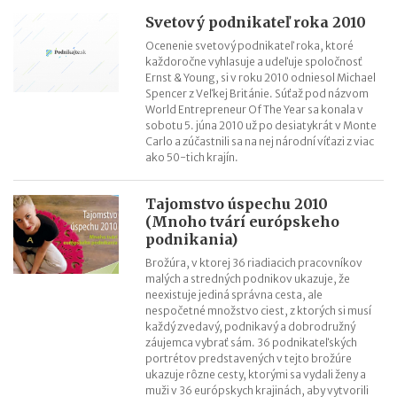
Svetový podnikateľ roka 2010
Ocenenie svetový podnikateľ roka, ktoré
každoročne vyhlasuje a udeľuje spoločnosť
Ernst & Young, si v roku 2010 odniesol Michael
Spencer z Veľkej Británie. Súťaž pod názvom
World Entrepreneur Of The Year sa konala v
sobotu 5. júna 2010 už po desiatykrát v Monte
Carlo a zúčastnili sa na nej národní víťazi z viac
ako 50-tich krajín.
Tajomstvo úspechu 2010
(Mnoho tvárí európskeho
podnikania)
Brožúra, v ktorej 36 riadiacich pracovníkov
malých a stredných podnikov ukazuje, že
neexistuje jediná správna cesta, ale
nespočetné množstvo ciest, z ktorých si musí
každý zvedavý, podnikavý a dobrodružný
záujemca vybrať sám. 36 podnikateľských
portrétov predstavených v tejto brožúre
ukazuje rôzne cesty, ktorými sa vydali ženy a
muži v 36 európskych krajinách, aby vytvorili