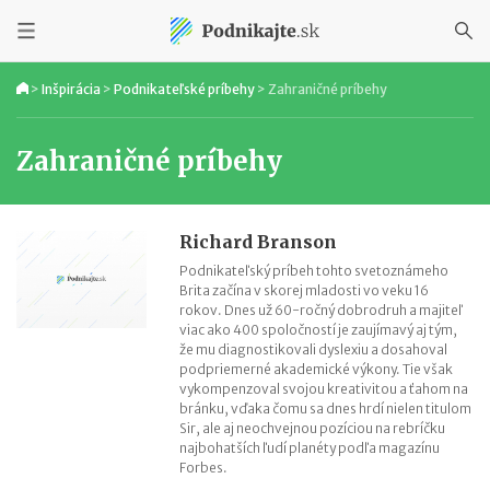
>
Inšpirácia
>
Podnikateľské príbehy
>
Zahraničné príbehy
Zahraničné príbehy
Richard Branson
Podnikateľský príbeh tohto svetoznámeho
Brita začína v skorej mladosti vo veku 16
rokov. Dnes už 60-ročný dobrodruh a majiteľ
viac ako 400 spoločností je zaujímavý aj tým,
že mu diagnostikovali dyslexiu a dosahoval
podpriemerné akademické výkony. Tie však
vykompenzoval svojou kreativitou a ťahom na
bránku, vďaka čomu sa dnes hrdí nielen titulom
Sir, ale aj neochvejnou pozíciou na rebríčku
najbohatších ľudí planéty podľa magazínu
Forbes.