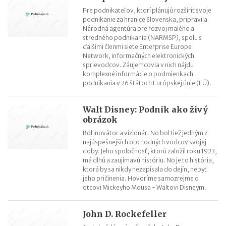
Pre podnikateľov, ktorí plánujú rozšíriť svoje
podnikanie za hranice Slovenska, pripravila
Národná agentúra pre rozvoj malého a
stredného podnikania (NARMSP), spolu s
ďalšími členmi siete Enterprise Europe
Network, informačných elektronických
sprievodcov. Záujemcovia v nich nájdu
komplexné informácie o podmienkach
podnikania v 26 štátoch Európskej únie (EÚ).
Walt Disney: Podnik ako živý
obrázok
Bol inovátor a vizionár. No bol tiež jedným z
najúspešnejších obchodných vodcov svojej
doby. Jeho spoločnosť, ktorú založil roku 1923,
má dlhú a zaujímavú históriu. No je to história,
ktorá by sa nikdy nezapísala do dejín, nebyť
jeho pričinenia. Hovoríme samozrejme o
otcovi Mickeyho Mousa - Waltovi Disneym.
John D. Rockefeller