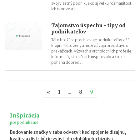
svoj vlastný podnik, ako aj veľkú rozmanitosť
ich tvorivosti.
Tajomstvo úspechu - tipy od
podnikateľov
Táto brožúra predstavuje podnikateľov z 33
krajín. Tieto ženy a muži dávajú predstavu o
prekážkach, výzvach a vrcholoch ich profesie.
Informujú, kto a čo ich inšpirovalo a čo ich
poháňa dopredu.
Predchádzajúca strana
«
1
...
8
9
Inšpirácia
pre podnikanie
Budovanie značky v tabu odvetví: keď spojenie dizajnu,
kvality a distribúcie vyústi do globálneho biznisu