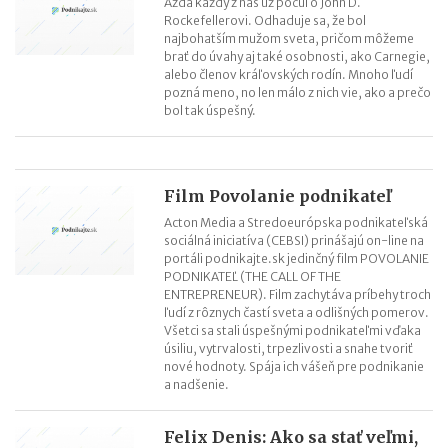
Azda každý z nás už počul o John D.
Rockefellerovi. Odhaduje sa, že bol
najbohatším mužom sveta, pričom môžeme
brať do úvahy aj také osobnosti, ako Carnegie,
alebo členov kráľovských rodín. Mnoho ľudí
pozná meno, no len málo z nich vie, ako a prečo
bol tak úspešný.
Film Povolanie podnikateľ
Acton Media a Stredoeurópska podnikateľská
sociálná iniciatíva (CEBSI) prinášajú on-line na
portáli podnikajte.sk jedinčný film POVOLANIE
PODNIKATEĽ (THE CALL OF THE
ENTREPRENEUR). Film zachytáva príbehy troch
ľudí z rôznych častí sveta a odlišných pomerov.
Všetci sa stali úspešnými podnikateľmi vďaka
úsiliu, vytrvalosti, trpezlivosti a snahe tvoriť
nové hodnoty. Spája ich vášeň pre podnikanie
a nadšenie.
Felix Denis: Ako sa stať veľmi,