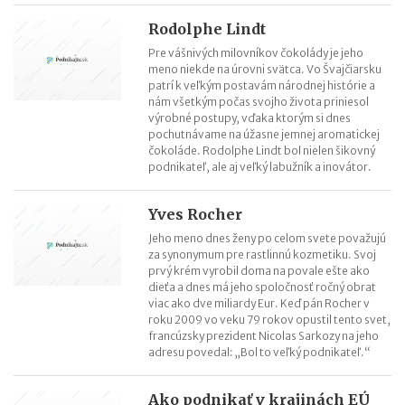
Rodolphe Lindt
Pre vášnivých milovníkov čokolády je jeho
meno niekde na úrovni svätca. Vo Švajčiarsku
patrí k veľkým postavám národnej histórie a
nám všetkým počas svojho života priniesol
výrobné postupy, vďaka ktorým si dnes
pochutnávame na úžasne jemnej aromatickej
čokoláde. Rodolphe Lindt bol nielen šikovný
podnikateľ, ale aj veľký labužník a inovátor.
Yves Rocher
Jeho meno dnes ženy po celom svete považujú
za synonymum pre rastlinnú kozmetiku. Svoj
prvý krém vyrobil doma na povale ešte ako
dieťa a dnes má jeho spoločnosť ročný obrat
viac ako dve miliardy Eur. Keď pán Rocher v
roku 2009 vo veku 79 rokov opustil tento svet,
francúzsky prezident Nicolas Sarkozy na jeho
adresu povedal: „Bol to veľký podnikateľ.“
Ako podnikať v krajinách EÚ