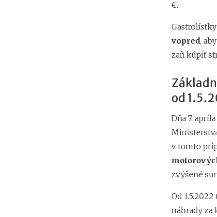
€.
Gastrolístk
vopred
, ab
zaň kúpiť st
Základn
od 1.5.
Dňa 7. apríl
Ministerstva
v tomto prí
motorových
zvýšené su
Od 1.5.2022 
náhrady za 