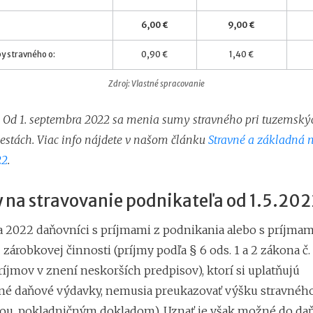
6,00 €
9,00 €
y stravného o:
0,90 €
1,40 €
Zdroj: Vlastné spracovanie
: Od 1. septembra 2022 sa menia sumy stravného pri tuzemský
estách. Viac info nájdete v našom článku
Stravné a základná 
22
.
 na stravovanie podnikateľa od 1.5.202
a 2022 daňovníci s príjmami z podnikania alebo s príjmami
zárobkovej činnosti (príjmy podľa § 6 ods. 1 a 2 zákona č.
príjmov v znení neskorších predpisov), ktorí si uplatňujú
né daňové výdavky, nemusia preukazovať výšku stravné
úrou, pokladničným dokladom). Uznať je však možné do d