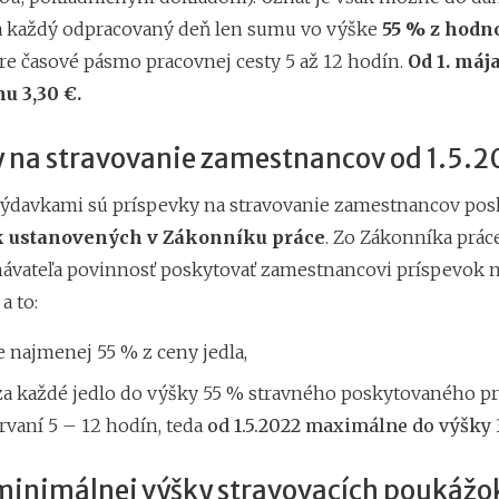
 každý odpracovaný deň len sumu vo výške
55 % z hodn
re časové pásmo pracovnej cesty 5 až 12 hodín.
Od 1. máj
u 3,30 €.
 na stravovanie zamestnancov od 1.5.
ýdavkami sú príspevky na stravovanie zamestnancov po
 ustanovených v Zákonníku práce
. Zo Zákonníka prác
ávateľa povinnosť poskytovať zamestnancovi príspevok 
a to:
e najmenej 55 % z ceny jedla,
 za každé jedlo do výšky 55 % stravného poskytovaného pr
trvaní 5 – 12 hodín, teda
od 1.5.2022 maximálne do výšky 3
inimálnej výšky stravovacích poukážo