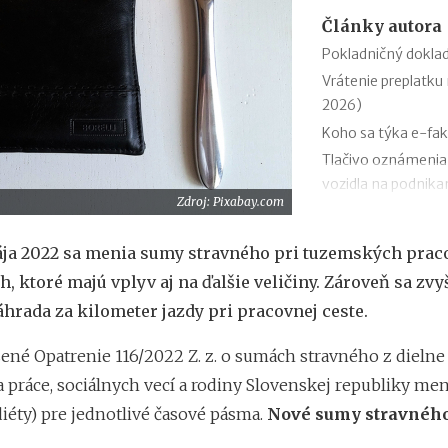
Články autora
Pokladničný doklad
Vrátenie preplatku 
2026)
Koho sa týka e-fak
Tlačivo oznámenia
vozidla na podnikan
Zdroj: Pixabay.com
Podanie daňového p
Zmeny v evidencii 
mája 2022 sa menia sumy stravného pri tuzemských pra
Stravné (diéty) od 
h, ktoré majú vplyv aj na ďalšie veličiny. Zároveň sa zvyš
Zmeny v sociálnom
hrada za kilometer jazdy pri pracovnej ceste.
Odvodová odpočíta
1.1.2026
ené Opatrenie 116/2022 Z. z. o sumách stravného z dielne
11 mýtov o dôcho
a práce, sociálnych vecí a rodiny Slovenskej republiky me
iéty) pre jednotlivé časové pásma.
Nové sumy stravného