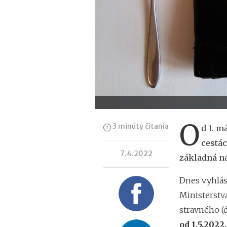
O
3 minúty čítania
d 1. 
cestác
7.4.2022
základná ná
Dnes vyhlás
Ministerstv
stravného (d
od 1.5.2022.