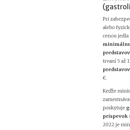
(gastrol
Pri zabezpe
alebo fyzick
cenou jedla
minimálnu 
predstavo
trvaní 5 až 
predstavov
€.
Keďže mini
zamestnávat
poskytuje
g
príspevok 
2022 je min