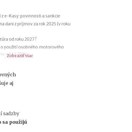
o
f
e
 z e-Kasy: povinnosti a sankcie
s
na dani z príjmov za rok 2025 (v roku
i
e
2
túra od roku 2027?
0
 o použití osobného motorového
2
ie od 1.1.2026
Zobraziť viac
6
:
riznania za rok 2025 (v roku 2026)
k
tržieb od roku 2026
d
covných
1.12.2025
e
uje aj
c
 poistení SZČO od 1.1.2026
h
teľná položka z príjmu trénerov od
ý
b
a
dkoch
ní sadzby
n
a
 sa použijú
j