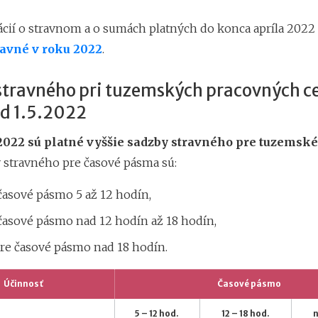
cií o stravnom a o sumách platných do konca apríla 2022 s
ravné v roku 2022
.
stravného pri tuzemských pracovných c
od 1.5.2022
2022 sú platné
vyššie sadzby stravného pre tuzemsk
 stravného pre časové pásma sú:
časové pásmo 5 až 12 hodín,
časové pásmo nad 12 hodín až 18 hodín,
pre časové pásmo nad 18 hodín.
Účinnosť
Časové pásmo
5 – 12 hod.
12 – 18 hod.
n