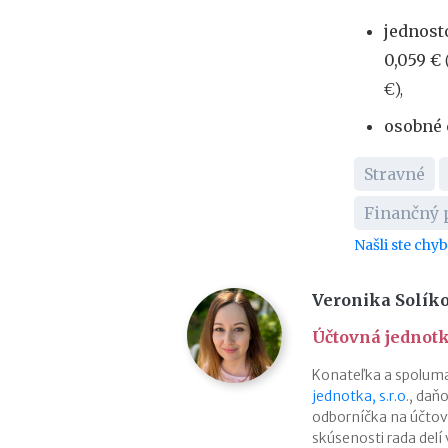
jednost
0,059 €
€),
osobné 
Stravné
Finančný 
Našli ste chy
Veronika Solík
Účtovná jednotka
Konateľka a spoluma
jednotka, s.r.o.
, daň
odborníčka na účtovn
skúsenosti rada delí