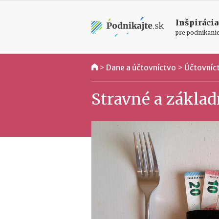
Inšpirácia
pre podnikani
>
Dane a účtovníctvo
>
Účtovníc
Stravné a základ