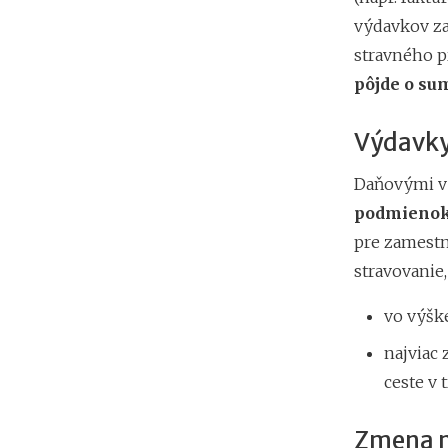
výdavkov za
stravného p
pôjde o sum
Výdavky
Daňovými v
podmienok
pre zamestn
stravovanie, 
vo výšk
najviac
ceste v 
Zmena m