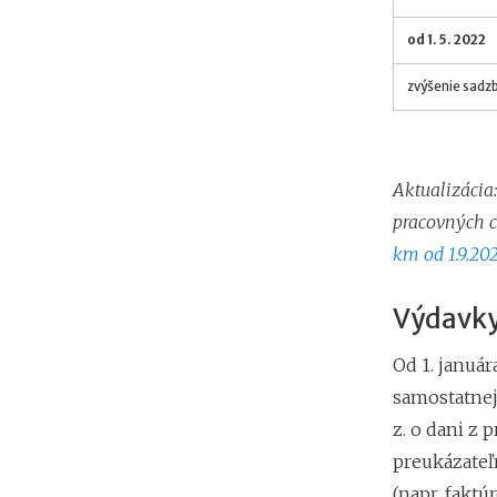
od 1. 5. 2022
zvýšenie sadzb
Aktualizácia
pracovných c
km od 1.9.20
Výdavky
Od 1. január
samostatnej 
z. o dani z 
preukázateľ
(napr. fakt