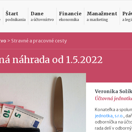
Štart
Dane
Financie
Manažment
Prá
e
podnikania
a účtovníctvo
ekonomika
a marketing
a legi
tvo
>
Stravné a pracovné cesty
ná náhrada od 1.5.2022
Veronika Solí
Účtovná jednotka,
Konateľka a spolum
jednotka, s.r.o.
, d
odborníčka na účto
rada delí v odborný