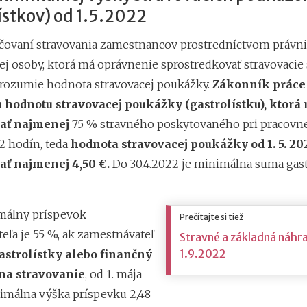
ístkov) od 1.5.2022
čovaní stravovania zamestnancov prostredníctvom právni
ej osoby, ktorá má oprávnenie sprostredkovať stravovacie 
 rozumie hodnota stravovacej poukážky.
Zákonník práce
hodnotu stravovacej poukážky (gastrolístku), ktorá
vať najmenej
75 % stravného poskytovaného pri pracovne
12 hodín, teda
hodnota
stravovacej poukážky od 1. 5. 2
ať najmenej 4,50 €.
Do 30.4.2022 je minimálna suma gastr
málny príspevok
Prečítajte si tiež
eľa je 55 %, ak zamestnávateľ
Stravné a základná náhr
1.9.2022
astrolístky alebo finančný
na stravovanie
, od 1. mája
imálna výška príspevku 2,48