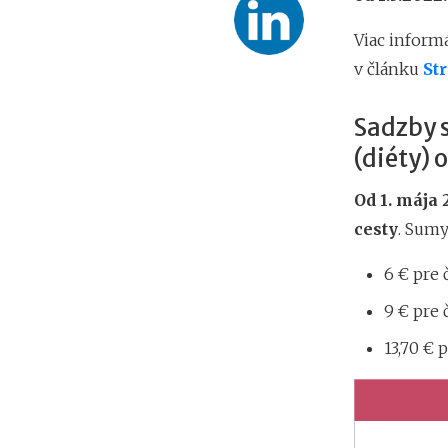
Viac informá
v článku
St
Sadzby 
(diéty) 
Od 1. mája 
cesty
. Sumy
6 € pre 
9 € pre 
13,70 € 