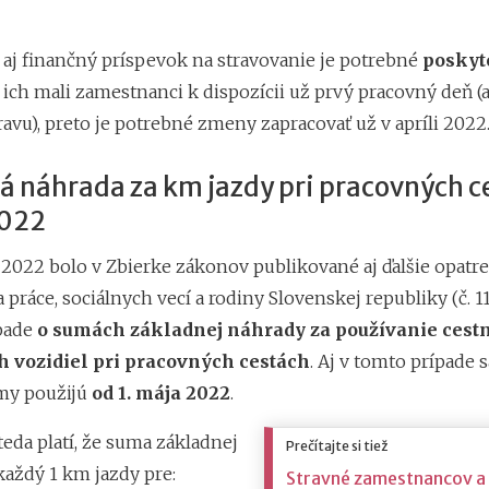
y aj finančný príspevok na stravovanie je potrebné
poskyt
y ich mali zamestnanci k dispozícii už prvý pracovný deň (a
ravu), preto je potrebné zmeny zapracovať už v apríli 2022
á náhrada za km jazdy pri pracovných c
2022
a 2022 bolo v Zbierke zákonov publikované aj ďalšie opatr
 práce, sociálnych vecí a rodiny Slovenskej republiky (č. 117
pade
o sumách základnej náhrady za používanie cest
 vozidiel pri pracovných cestách
. Aj v tomto prípade 
my použijú
od 1. mája 2022
.
teda platí, že suma základnej
Prečítajte si tiež
každý 1 km jazdy pre:
Stravné zamestnancov a