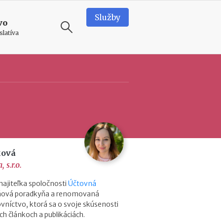
Služby
vo
slatíva
ODPORÚČAME
N
e
d
o
s
t
a
ková
t
 s.r.o.
k
o
ajiteľka spoločnosti
Účtovná
v
aňová poradkyňa a renomovaná
é
vníctvo, ktorá sa o svoje skúsenosti
p
ch článkoch a publikáciách.
r