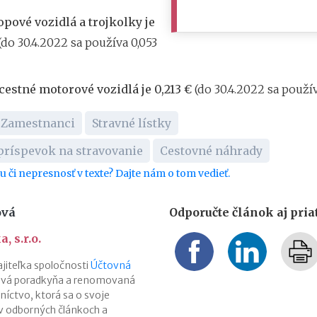
opové vozidlá a trojkolky je
(do 30.4.2022 sa používa 0,053
cestné motorové vozidlá je 0,213 €
(do 30.4.2022 sa používa
Zamestnanci
Stravné lístky
príspevok na stravovanie
Cestovné náhrady
bu či nepresnosť v texte? Dajte nám o tom vedieť.
ová
Odporučte článok aj pri
, s.r.o.
jiteľka spoločnosti
Účtovná
ová poradkyňa a renomovaná
íctvo, ktorá sa o svoje
 v odborných článkoch a