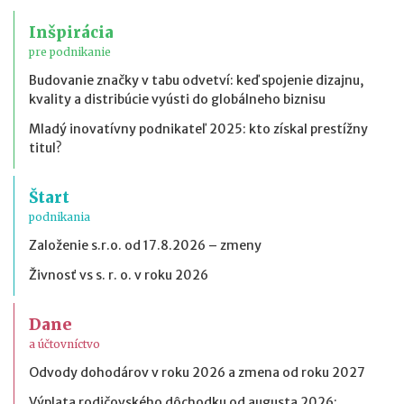
Inšpirácia
pre podnikanie
Budovanie značky v tabu odvetví: keď spojenie dizajnu,
kvality a distribúcie vyústi do globálneho biznisu
Mladý inovatívny podnikateľ 2025: kto získal prestížny
titul?
Štart
podnikania
Založenie s.r.o. od 17.8.2026 – zmeny
Živnosť vs s. r. o. v roku 2026
Dane
a účtovníctvo
Odvody dohodárov v roku 2026 a zmena od roku 2027
Výplata rodičovského dôchodku od augusta 2026: