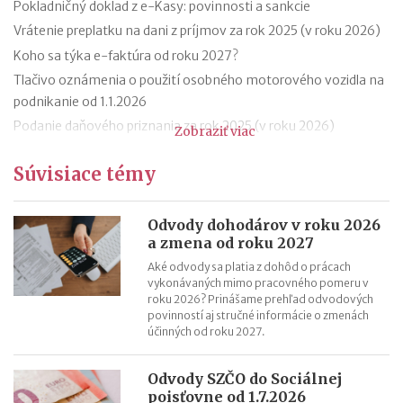
Pokladničný doklad z e-Kasy: povinnosti a sankcie
Vrátenie preplatku na dani z príjmov za rok 2025 (v roku 2026)
Koho sa týka e-faktúra od roku 2027?
Tlačivo oznámenia o použití osobného motorového vozidla na
podnikanie od 1.1.2026
Podanie daňového priznania za rok 2025 (v roku 2026)
Zobraziť viac
Zmeny v evidencii tržieb od roku 2026
Súvisiace témy
Stravné (diéty) od 1.12.2025
Zmeny v sociálnom poistení SZČO od 1.1.2026
Odvodová odpočítateľná položka z príjmu trénerov od 1.1.2026
Odvody dohodárov v roku 2026
a zmena od roku 2027
11 mýtov o dôchodkoch
Aké odvody sa platia z dohôd o prácach
vykonávaných mimo pracovného pomeru v
roku 2026? Prinášame prehľad odvodových
povinností aj stručné informácie o zmenách
účinných od roku 2027.
Odvody SZČO do Sociálnej
poisťovne od 1.7.2026