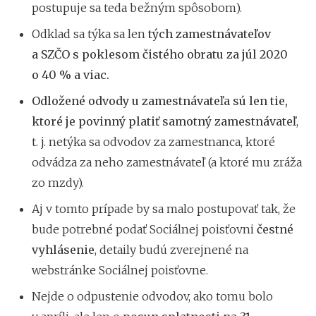
postupuje sa teda bežným spôsobom).
Odklad sa týka sa len
tých zamestnávateľov
a SZČO s poklesom čistého obratu za júl 2020
o 40 % a viac.
Odložené odvody u zamestnávateľa sú len tie,
ktoré je povinný platiť samotný zamestnávateľ
,
t. j. netýka sa odvodov za zamestnanca, ktoré
odvádza za neho zamestnávateľ (a ktoré mu zráža
zo mzdy).
Aj v tomto prípade by sa malo postupovať tak, že
bude potrebné podať Sociálnej poisťovni
čestné
vyhlásenie
, detaily budú zverejnené na
webstránke Sociálnej poisťovne.
Nejde o odpustenie odvodov, ako tomu bolo