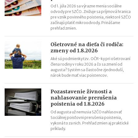
Od 1. júla 2026 sa výrazne menia sociálne
odvody pre SZČO. Znižuje sa príjmová hranica
pre vznik povinného poistenia, niektoré SZČO
začínajú platiť mikroodvody. Prinášame
prehľad zmien.
Ošetrovné na dieťa či rodiča:
zmeny od 1.8.2026
Aké sú podmienky tzv. OČR-ky pri ošetrovaní
člena rodiny v roku 2026 a čo sa zmení od
augusta? Systém sa čiastočne zjednoduší,
nárok bude mať viac poistencov.
Pozastavenie živnosti a
nahlasovanie prerušenia
poistenia od 1.8.2026
Od augusta už nemusia SZČO nahlasovať
Sociálnej poisťovni prerušenia poistenia,
vykoná to za nich. Prehľad zmien aj praktické
príklady.