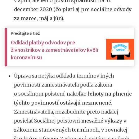
v apríli, ale len o
posun splatnosti na 31.
december 2020 (čo platí aj pre sociálne odvody
za marec, máj a jún).
Prečítajte si tiež
Odklad platby odvodov pre
živnostníkov a zamestnávateľov kvôli
koronavírusu
Úprava sa netýka odkladu termínov iných
povinností zamestnávateľa podľa zákona
o sociálnom poistení, nakoľko
lehoty na plnenie
týchto povinností ostávajú nezmenené
.
Zamestnávatelia, nezabudnite preto naďalej
posielať Sociálnej poisťovni
mesačné výkazy v
zákonom stanovených termínoch, v rovnakej
štruktúre a forme
. Zachovaný zostáva aj spôsob