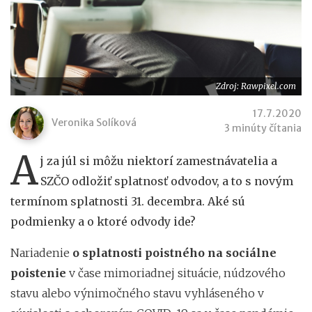
Zdroj: Rawpixel.com
17.7.2020
Veronika Solíková
3 minúty čítania
A
j za júl si môžu niektorí zamestnávatelia a
SZČO odložiť splatnosť odvodov, a to s novým
termínom splatnosti 31. decembra. Aké sú
podmienky a o ktoré odvody ide?
Nariadenie
o splatnosti poistného na sociálne
poistenie
v čase mimoriadnej situácie, núdzového
stavu alebo výnimočného stavu vyhláseného v