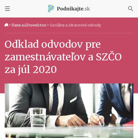
>
Dane a účtovníctvo
>
Sociálne a zdravotné odvody
Odklad odvodov pre
zamestnávateľov a SZČO
za júl 2020