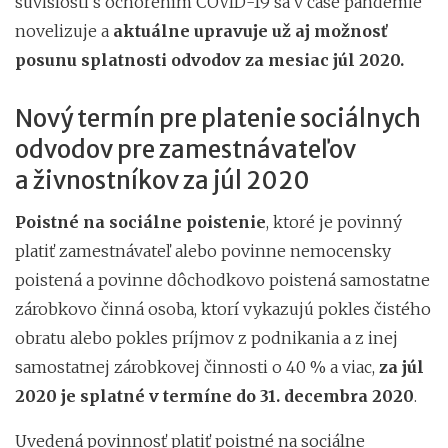
súvislosti s ochorením COVID-19 sa v čase pandémie
novelizuje a
aktuálne upravuje už aj možnosť
posunu splatnosti odvodov za mesiac júl 2020.
Nový termín pre platenie sociálnych
odvodov pre zamestnávateľov
a živnostníkov za júl 2020
Poistné na sociálne poistenie
, ktoré je povinný
platiť zamestnávateľ alebo povinne nemocensky
poistená a povinne dôchodkovo poistená samostatne
zárobkovo činná osoba, ktorí vykazujú pokles čistého
obratu alebo pokles príjmov z podnikania a z inej
samostatnej zárobkovej činnosti o 40 % a viac,
za júl
2020 je splatné v termíne do 31. decembra 2020
.
Uvedená povinnosť platiť poistné na sociálne