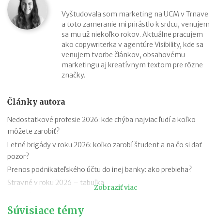
Vyštudovala som marketing na UCM v Trnave
a toto zameranie mi prirástlo k srdcu, venujem
sa mu už niekoľko rokov. Aktuálne pracujem
ako copywriterka v agentúre Visibility, kde sa
venujem tvorbe článkov, obsahovému
marketingu aj kreatívnym textom pre rôzne
značky.
Články autora
Nedostatkové profesie 2026: kde chýba najviac ľudí a koľko
môžete zarobiť?
Letné brigády v roku 2026: koľko zarobí študent a na čo si dať
pozor?
Prenos podnikateľského účtu do inej banky: ako prebieha?
Stravné v roku 2026 – tabuľka
Zobraziť viac
Minimálna mzda v roku 2026 - tabuľka
Súvisiace témy
Kam zaplatiť daň z príjmov za rok 2025 (v roku 2026)?