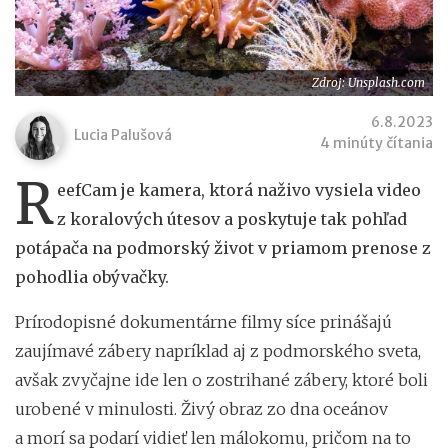
Zdroj: Unsplash.com
6.8.2023
Lucia Palušová
4 minúty čítania
R
eefCam je kamera, ktorá naživo vysiela video
z koralových útesov a poskytuje tak pohľad
potápača na podmorský život v priamom prenose z
pohodlia obývačky.
Prírodopisné dokumentárne filmy síce prinášajú
zaujímavé zábery napríklad aj z podmorského sveta,
avšak zvyčajne ide len o zostrihané zábery, ktoré boli
urobené v minulosti. Živý obraz zo dna oceánov
a morí sa podarí vidieť len málokomu, pričom na to