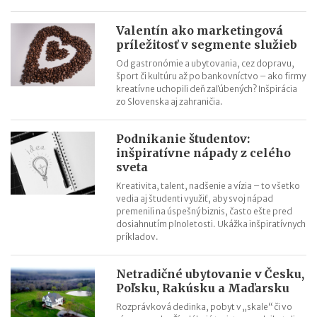
Unloc rieši problém s kľúčmi a zlepšuje mobilitu aj logistiku v
Nórsku
Valentín ako marketingová
príležitosť v segmente služieb
Parížsky startup Heuritech dokáže vďaka umelej inteligencii
predpovedať módne trendy
Od gastronómie a ubytovania, cez dopravu,
šport či kultúru až po bankovníctvo – ako firmy
Keď správnym naštartovaním dňa naštartujete biznis
kreatívne uchopili deň zaľúbených? Inšpirácia
Unikátne chladničky pre firmy ponúkajú zamestnancom
zo Slovenska aj zahraničia.
lacnejšiu a kvalitnejšiu alternatívu stravovania
Podnikanie študentov:
inšpiratívne nápady z celého
sveta
Kreativita, talent, nadšenie a vízia – to všetko
vedia aj študenti využiť, aby svoj nápad
premenili na úspešný biznis, často ešte pred
dosiahnutím plnoletosti. Ukážka inšpiratívnych
príkladov.
Netradičné ubytovanie v Česku,
Poľsku, Rakúsku a Maďarsku
Rozprávková dedinka, pobyt v „skale“ či vo