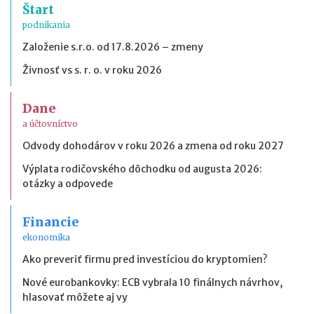
Štart
podnikania
Založenie s.r.o. od 17.8.2026 – zmeny
Živnosť vs s. r. o. v roku 2026
Dane
a účtovníctvo
Odvody dohodárov v roku 2026 a zmena od roku 2027
Výplata rodičovského dôchodku od augusta 2026:
otázky a odpovede
Financie
ekonomika
Ako preveriť firmu pred investíciou do kryptomien?
Nové eurobankovky: ECB vybrala 10 finálnych návrhov,
hlasovať môžete aj vy