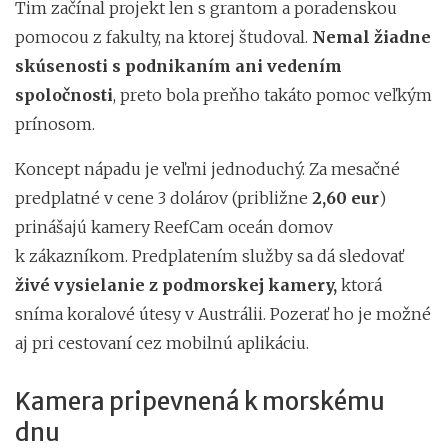
Tim začínal projekt len s grantom a poradenskou
pomocou z fakulty, na ktorej študoval.
Nemal žiadne
skúsenosti s podnikaním ani vedením
spoločnosti
, preto bola preňho takáto pomoc veľkým
prínosom.
Koncept nápadu je veľmi jednoduchý. Za mesačné
predplatné v cene 3 dolárov (približne
2,60 eur
)
prinášajú kamery ReefCam oceán domov
k zákazníkom. Predplatením služby sa dá sledovať
živé vysielanie z podmorskej kamery,
ktorá
sníma koralové útesy v Austrálii. Pozerať ho je možné
aj pri cestovaní cez mobilnú aplikáciu.
Kamera pripevnená k morskému
dnu