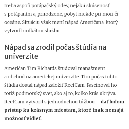
treba aspoň potápačský odev, nejakú skúsenosť
s potápaním a, prirodzene, pobyt niekde pri mori či
oceáne. Situáciu však mení nápad Američana, ktorý
vytvoril unikátnu službu.
Nápad sa zrodil počas štúdia na
univerzite
Američan Tim Richards študoval manažment
a obchod na americkej univerzite. Tim počas tohto
štúdia dostal nápad založiť ReefCam. Fascinoval ho
totiž podmorský svet, ako aj to, koľko krás ukrýva.
ReefCam vytvoril s jednoduchou túžbou –
dať ľuďom
prístup ku krásnym miestam, ktoré inak nemajú
možnosť vidieť.