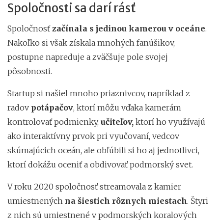
Spoločnosti sa darí rásť
Spoločnosť
začínala s jedinou kamerou v oceáne
.
Nakoľko si však získala mnohých fanúšikov,
postupne napreduje a zväčšuje pole svojej
pôsobnosti.
Startup si našiel mnoho priaznivcov, napríklad z
radov
potápačov
, ktorí môžu vďaka kamerám
kontrolovať podmienky,
učiteľov,
ktorí ho využívajú
ako interaktívny prvok pri vyučovaní, vedcov
skúmajúcich oceán, ale obľúbili si ho aj jednotlivci,
ktorí dokážu oceniť a obdivovať podmorský svet.
V roku 2020 spoločnosť streamovala z kamier
umiestnených
na šiestich rôznych miestach
. Štyri
z nich sú umiestnené v podmorských koralových