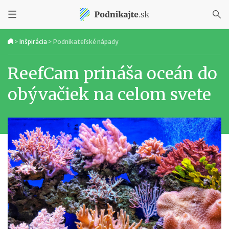
>
Inšpirácia
>
Podnikateľské nápady
ReefCam prináša oceán do
obývačiek na celom svete