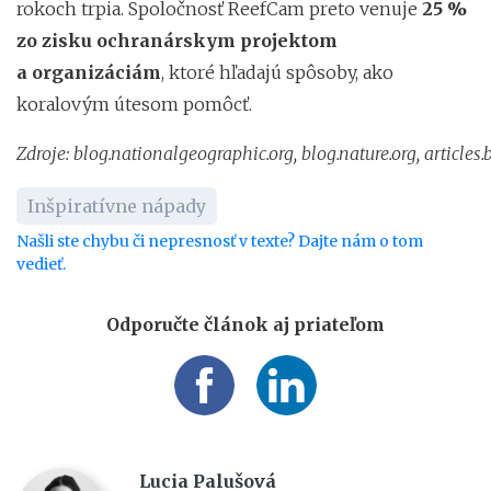
rokoch trpia. Spoločnosť ReefCam preto venuje
25 %
zo zisku ochranárskym projektom
a organizáciám
, ktoré hľadajú spôsoby, ako
koralovým útesom pomôcť.
Zdroje:
blog.nationalgeographic.org,
blog.nature.org,
articles
Inšpiratívne nápady
Našli ste chybu či nepresnosť v texte? Dajte nám o tom
vedieť.
Odporučte článok aj priateľom
Lucia Palušová