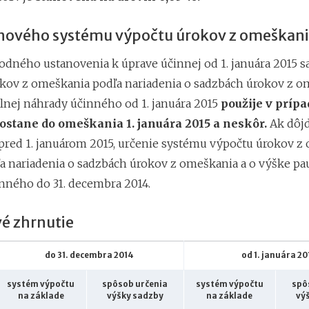
 nového systému výpočtu úrokov z omeškan
odného ustanovenia k úprave účinnej od 1. januára 2015 s
kov z omeškania podľa nariadenia o sadzbách úrokov z o
lnej náhrady účinného od 1. januára 2015
použije v príp
dostane do omeškania 1. januára 2015 a neskôr.
Ak dôjd
red 1. januárom 2015, určenie systému výpočtu úrokov z
dľa nariadenia o sadzbách úrokov z omeškania a o výške pa
nného do 31. decembra 2014.
é zhrnutie
do 31. decembra 2014
od 1. januára 20
systém výpočtu
spôsob určenia
systém výpočtu
spô
na základe
výšky sadzby
na základe
vý