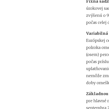
Fixná sadz
úrokovej sa
zvýšenú o 9
počas celej
Variabilná
Európskej c
polroka omeš
(osem) perc
počas prísl
uplatňovani
nemôže zmen
doby omešk
Základnou 
pre hlavné r
septembra 2