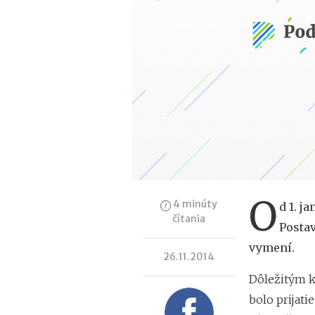
O
4 minúty
d 1. j
čítania
Posta
vymení.
26.11.2014
Dôležitým 
bolo prijati