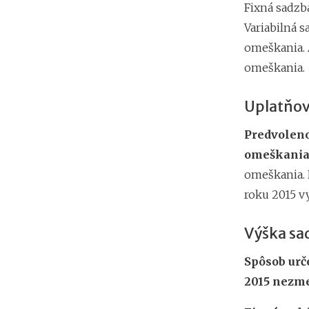
Fixná sadzb
Variabilná s
omeškania. A
omeškania.
Uplatňov
Predvoleno
omeškania
omeškania. 
roku 2015 v
Výška sa
Spôsob urč
2015 nezme