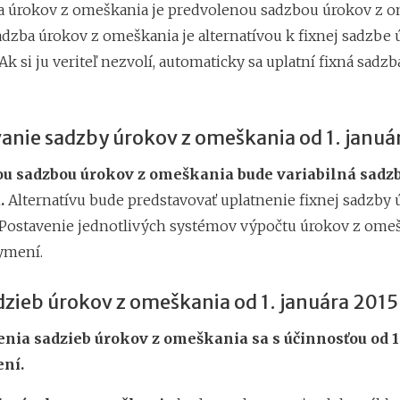
a úrokov z omeškania je predvolenou sadzbou úrokov z o
adzba úrokov z omeškania je alternatívou k fixnej sadzbe 
k si ju veriteľ nezvolí, automaticky sa uplatní fixná sadz
anie sadzby úrokov z omeškania od 1. januá
u sadzbou úrokov z omeškania bude variabilná sadzb
.
Alternatívu bude predstavovať uplatnenie fixnej sadzby 
Postavenie jednotlivých systémov výpočtu úrokov z omeš
ymení.
dzieb úrokov z omeškania od 1. januára 2015
enia sadzieb úrokov z omeškania sa s účinnosťou od 1
ní.