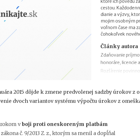
ktoré ich povedú 
cestou. Každodenn
dianie a výzvy, kto
mojim osobným prio
voľnom čase ma zau
čohokoľvek novéh
Články autora
Zdaňovanie príjmo
honoráre, licencie 
Rozšírenie povinno
zmeny v zábezpeke
Zdaňovanie príleži
anuára 2015 dôjde k zmene predvolenej sadzby úrokov z 
Zdaňovanie pri pres
venie dvoch variantov systému výpočtu úrokov z omešk
2018
Trojstranný obchod
Daňový bonus na h
krokom v
boji proti oneskoreným platbám
„Patent Box“ prine
e zákona č. 9/2013 Z. z., ktorým sa menil a dopĺňal
príjmov