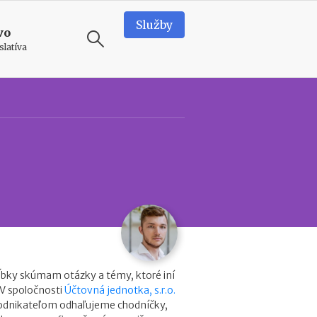
Služby
vo
slatíva
ODPORÚČAME
T
e
a
m
b
u
i
l
d
i
n
ĺbky skúmam otázky a témy, ktoré iní
g
 V spoločnosti
Účtovná jednotka, s.r.o.
v
podnikateľom odhaľujeme chodníčky,
o