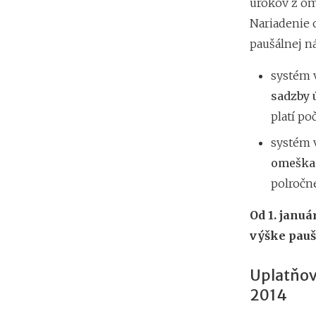
úrokov z om
Nariadenie 
paušálnej ná
systém 
sadzby 
platí po
systém 
omeška
polročne
Od 1. janu
výške pauš
Uplatňov
2014