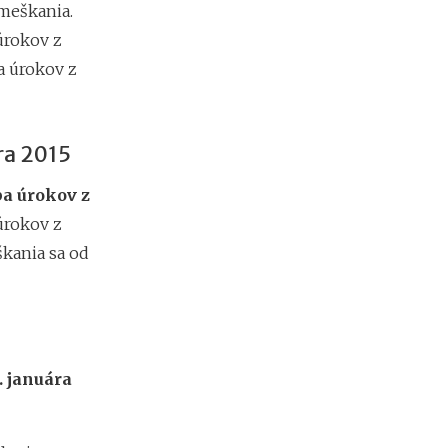
meškania.
e
s
úrokov z
i
ba úrokov z
e
2
0
2
ra 2015
6
:
a úrokov z
k
d
úrokov z
e
kania sa od
c
h
ý
b
a
n
a
. januára
j
v
i