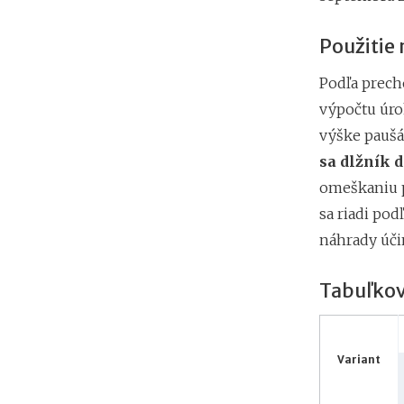
Použitie
Podľa prech
výpočtu úro
výške paušá
sa dlžník 
omeškaniu p
sa riadi po
náhrady úči
Tabuľkov
Variant