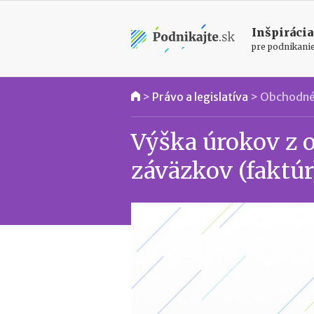
Inšpirácia
pre podnikani
>
Právo a legislatíva
>
Obchodné
Výška úrokov z 
záväzkov (faktúr)