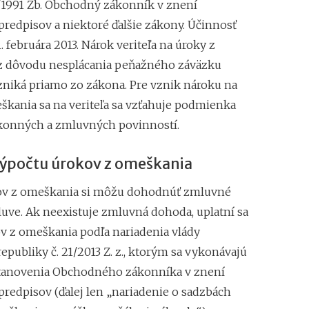
3/1991 Zb. Obchodný zákonník v znení
Superodpočet nákl
predpisov a niektoré ďalšie zákony. Účinnosť
1.1.2018 na 100 %
 februára 2013. Nárok veriteľa na úroky z
Daňové tajomstvo 
Záväzné stanoviská
z dôvodu nesplácania peňažného záväzku
niká priamo zo zákona. Pre vznik nároku na
škania sa na veriteľa sa vzťahuje podmienka
konných a zmluvných povinností.
ýpočtu úrokov z omeškania
ov z omeškania si môžu dohodnúť zmluvné
luve. Ak neexistuje zmluvná dohoda, uplatní sa
v z omeškania podľa nariadenia vlády
epubliky č. 21/2013 Z. z., ktorým sa vykonávajú
tanovenia Obchodného zákonníka v znení
predpisov (ďalej len „nariadenie o sadzbách