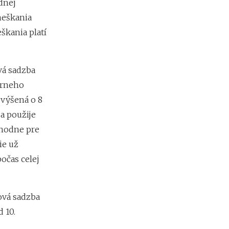
dnej
a
c
meškania
ľ
škania platí
u
d
í
a
vá sadzba
k
árneho
o
ľ
zvýšená o 8
k
a použije
o
m
zhodne pre
ô
ie už
ž
e
očas celej
t
e
z
ová sadzba
a
r
 10.
o