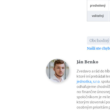
predvolený
voliteľný
Obchodný
Našli ste chy
Ján Benko
Zvedavo a rád do h
ktoré iní prebádali l
jednotka, s.r.o.
spolu
odhaľujeme chodníčk
no finančne únosne
spoločníkom je mi le
ktorým slovenskí pod
osobným prioritám p