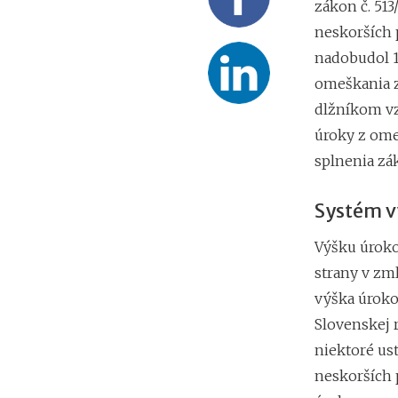
zákon č. 51
neskorších 
nadobudol 1.
omeškania 
dlžníkom vz
úroky z ome
splnenia zá
Systém v
Výšku úrok
strany v zm
výška úroko
Slovenskej r
niektoré us
neskorších 