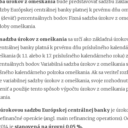
ba úrokov z omeškania
bude predstavovať sadzbu zákla
dzby Európskej centrálnej banky platnej k prvému dňu o
 (deväť) percentuálnych bodov. Fixná sadzba úrokov z ome
 doby omeškania.
 sadzba úrokov z omeškania
sa určí ako základná úroko
entrálnej banky platná k prvému dňu príslušného kalend
kania (k 1.1. alebo k 1.7. príslušného kalendárneho roka) 
entuálnych bodov. Variabilná sadzba úrokov z omeškania s
ušného kalendárneho polroka omeškania. Ak sa veriteľ ro
e variabilnej sadzby úrokov z omeškania, svoje rozhodnut
iť a použije tento spôsob výpočtu úrokov z omeškania p
ania.
úrokovou sadzbu Európskej centrálnej banky
je úrok
efinančné operácie (angl. main refinancing operations). Od
014 je
stanovená na úrovni 0,05 %.