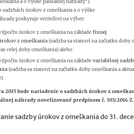
eškania a o výške paušálnej náhrady“).
o sadzbách úrokov z omeškania a o výške
hrady poskytuje veriteľovi na výber:
výpočtu úrokov z omeškania na základe
fixnej
úrokov z omeškania
(sadzba sa stanoví na začiatku doby
čas celej doby omeškania) alebo
výpočtu úrokov z omeškania na základe
variabilnej sadzb
nia
(sadzba sa stanoví na začiatku doby omeškania a aktua
).
ára 2015 bude nariadenie o sadzbách úrokov z omeškan
álnej náhrady novelizované predpisom č. 303/2014 Z. 
anie sadzby úrokov z omeškania do 31. dec