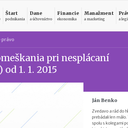
Štart
Dane
Financie
Manažment
Prá
e
podnikania
a účtovníctvo
ekonomika
a marketing
a legi
 právo
omeškania pri nesplácaní
 od 1. 1. 2015
Ján Benko
Zvedavo a rád do h
prebádali len málo.
spolu s kolegami 