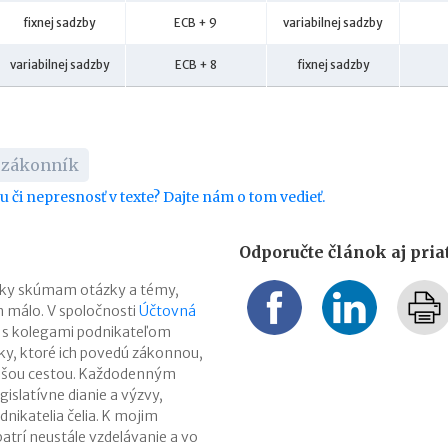
fixnej sadzby
ECB + 9
variabilnej sadzby
variabilnej sadzby
ECB + 8
fixnej sadzby
 zákonník
bu či nepresnosť v texte? Dajte nám o tom vedieť.
Odporučte článok aj pri
ĺbky skúmam otázky a témy,
en málo. V spoločnosti
Účtovná
 s kolegami podnikateľom
y, ktoré ich povedú zákonnou,
jšou cestou. Každodenným
gislatívne dianie a výzvy,
nikatelia čelia. K mojim
atrí neustále vzdelávanie a vo