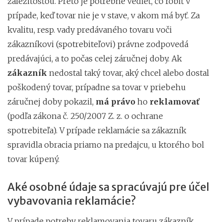
záležitosťou. Preto je potrebné vedieť, čo robiť v
prípade, keď tovar nie je v stave, v akom má byť. Za
kvalitu, resp. vady predávaného tovaru voči
zákazníkovi (spotrebiteľovi) právne zodpovedá
predávajúci, a to počas celej záručnej doby. Ak
zákazník
nedostal taký tovar, aký chcel alebo dostal
poškodený tovar, prípadne sa tovar v priebehu
záručnej doby pokazil,
má
právo
ho
reklamovať
(podľa zákona č. 250/2007 Z. z. o ochrane
spotrebiteľa). V prípade reklamácie sa zákazník
spravidla obracia priamo na predajcu, u ktorého bol
tovar kúpený.
Aké osobné údaje sa spracúvajú pre účel
vybavovania reklamácie?
V prípade potreby reklamovania tovaru zákazník