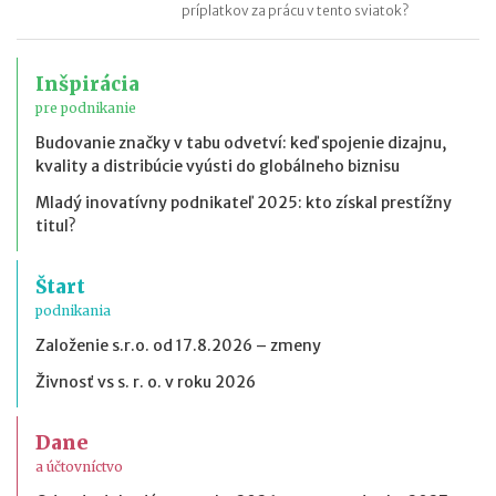
príplatkov za prácu v tento sviatok?
Inšpirácia
pre podnikanie
Budovanie značky v tabu odvetví: keď spojenie dizajnu,
kvality a distribúcie vyústi do globálneho biznisu
Mladý inovatívny podnikateľ 2025: kto získal prestížny
titul?
Štart
podnikania
Založenie s.r.o. od 17.8.2026 – zmeny
Živnosť vs s. r. o. v roku 2026
Dane
a účtovníctvo