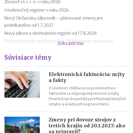
Živnosť vs s. r. o. v roku 2026
Insolvenčný register v roku 2026
Nový Občiansky zákonník – plánované zmeny pre
podnikateľov od 1.7.2027
Nový zákon o obchodnom registri od 17.8.2026
Právnické osoby podľa nového Občianskeho zákonníka
Zobraziť viac
Premlčanie podľa nového Občianskeho zákonníka
Súvisiace témy
Štátni zamestnanci môžu od 1. októbra 2025 podnikať
Novela zákona o ochrane spotrebiteľa účinná od roku 2026
Reklamácia letného tábora
Elektronická fakturácia: mýty
a fakty
Zmeny v živnostenskom zákone od 1. 4. 2025
V súvislosti s blížiacou sa povinnosťou e-
fakturácie sa objavujú nepresnosti a mýty.
Finančná správa prináša prehľad najčastejších
omylov a uvádza ich na pravú mieru.
Zmeny pri dovoze strojov z
tretích krajín od 20.1.2027: ako
sa pripraviť?