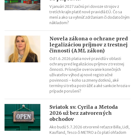
V januári 2027 začnú pri dovoze strojov z
tretích krajín platiť nové pravidlá EÚ. Čo sa
mení a ako sa vyhnúť zdržaniam či dodatočným
nákladom?
Novela zákona o ochrane pred
legalizáciou príjmov z trestnej
činnosti (AML zákon)
Od 1.6.2026 platia nové pravidlá v oblasti
ochrany pred legalizáciou príjmov z trestnej
činnosti. Prísnejšie overovanie konečných
užívateľov výhod aj nové registračné
povinnosti – koho sa zmeny dotknú, aké
termíny si treba postrážiť a aké sankcie hrozia v
prípade porušení?
Sviatok sv. Cyrila a Metoda
2026 už bez zatvorených
obchodov
Ako budú 5.7.2026 otvorené reťazce Billa, Lidl,
Kaufland, Tesco či METRO a čo platí ohľadom