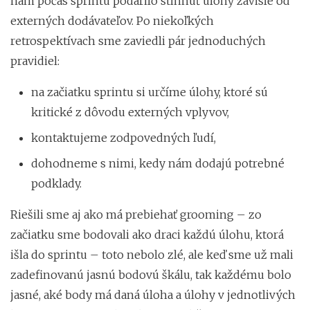
nám počas sprintu podarilo stihnúť úlohy závislé od
externých dodávateľov. Po niekoľkých
retrospektívach sme zaviedli pár jednoduchých
pravidiel:
na začiatku sprintu si určíme úlohy, ktoré sú
kritické z dôvodu externých vplyvov,
kontaktujeme zodpovedných ľudí,
dohodneme s nimi, kedy nám dodajú potrebné
podklady.
Riešili sme aj ako má prebiehať grooming – zo
začiatku sme bodovali ako draci každú úlohu, ktorá
išla do sprintu – toto nebolo zlé, ale keď sme už mali
zadefinovanú jasnú bodovú škálu, tak každému bolo
jasné, aké body má daná úloha a úlohy v jednotlivých