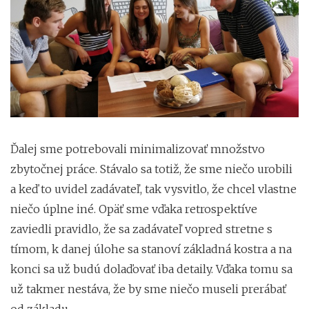
Ďalej sme potrebovali minimalizovať množstvo
zbytočnej práce. Stávalo sa totiž, že sme niečo urobili
a keď to uvidel zadávateľ, tak vysvitlo, že chcel vlastne
niečo úplne iné. Opäť sme vďaka retrospektíve
zaviedli pravidlo, že sa zadávateľ vopred stretne s
tímom, k danej úlohe sa stanoví základná kostra a na
konci sa už budú dolaďovať iba detaily. Vďaka tomu sa
už takmer nestáva, že by sme niečo museli prerábať