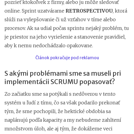
pozrieť ktokoľvek z firmy, alebo ju môže sledovať
online. Sprint uzatvárame
RETROSPECTIVOU
, ktorá
slúži na vylepšovanie či už vzťahov v tíme alebo
procesov. Ak sa udial počas sprintu nejaký problém, tu
je priestor na jeho vyriešenie a stanovenie pravidiel,
aby k nemu nedochádzalo opakovane.
Článok pokračuje pod reklamou
S akými problémami sme sa museli pri
implementácii SCRUMU popasovať?
Zo začiatku sme sa potýkali s nedôverou v tento
systém u ľudí z tímu, čo sa však podarilo prekonať
tým, že sme pochopili, že hektické obdobia sa
naplánujú podľa kapacity a my nebudeme zahltení
množstvom úloh, ale aj tým, že dokážeme veci