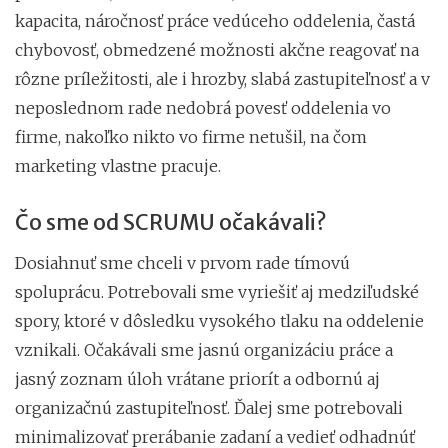
kapacita, náročnosť práce vedúceho oddelenia, častá
chybovosť, obmedzené možnosti akčne reagovať na
rôzne príležitosti, ale i hrozby, slabá zastupiteľnosť a v
neposlednom rade nedobrá povesť oddelenia vo
firme, nakoľko nikto vo firme netušil, na čom
marketing vlastne pracuje.
Čo sme od SCRUMU očakávali?
Dosiahnuť sme chceli v prvom rade tímovú
spoluprácu. Potrebovali sme vyriešiť aj medziľudské
spory, ktoré v dôsledku vysokého tlaku na oddelenie
vznikali. Očakávali sme jasnú organizáciu práce a
jasný zoznam úloh vrátane priorít a odbornú aj
organizačnú zastupiteľnosť. Ďalej sme potrebovali
minimalizovať prerábanie zadaní a vedieť odhadnúť