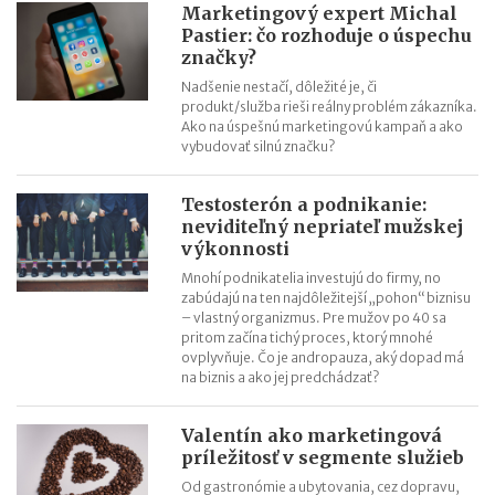
Marketingový expert Michal
Pastier: čo rozhoduje o úspechu
značky?
Nadšenie nestačí, dôležité je, či
produkt/služba rieši reálny problém zákazníka.
Ako na úspešnú marketingovú kampaň a ako
vybudovať silnú značku?
Testosterón a podnikanie:
neviditeľný nepriateľ mužskej
výkonnosti
Mnohí podnikatelia investujú do firmy, no
zabúdajú na ten najdôležitejší „pohon“ biznisu
– vlastný organizmus. Pre mužov po 40 sa
pritom začína tichý proces, ktorý mnohé
ovplyvňuje. Čo je andropauza, aký dopad má
na biznis a ako jej predchádzať?
Valentín ako marketingová
príležitosť v segmente služieb
Od gastronómie a ubytovania, cez dopravu,