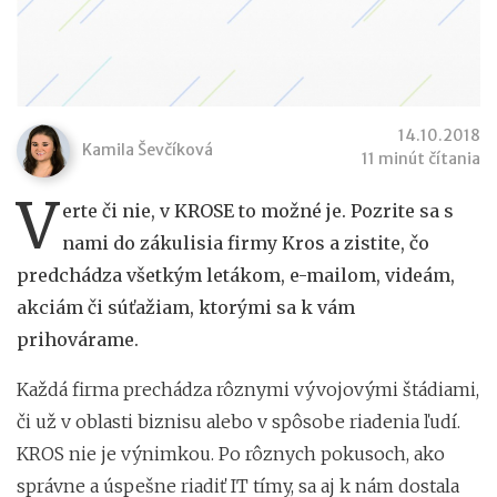
14.10.2018
Kamila Ševčíková
11 minút čítania
V
erte či nie, v KROSE to možné je. Pozrite sa s
nami do zákulisia firmy Kros a zistite, čo
predchádza všetkým letákom, e-mailom, videám,
akciám či súťažiam, ktorými sa k vám
prihovárame.
Každá firma prechádza rôznymi vývojovými štádiami,
či už v oblasti biznisu alebo v spôsobe riadenia ľudí.
KROS nie je výnimkou. Po rôznych pokusoch, ako
správne a úspešne riadiť IT tímy, sa aj k nám dostala