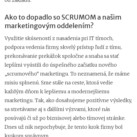
od základu.
Ako to dopadlo so SCRUMOM a našim
marketingovým oddelením?
Využitie skúseností z nasadenia pri IT tímoch,
podpora vedenia firmy, skvelý prístup ľudí z tímu,
prekonávanie prekážok spoločne a snaha sa stať
lepšími vyústili do úspešného začiatku nového
„scrumového“ marketingu. To neznamená, že máme
misiu splnenú. Sme stále na ceste, ktorá vedie
každým dňom k lepšiemu a modernejšiemu
marketingu. Tak, ako dosahujeme pozitívne výsledky,
sa stretávame aj s ďalšími výzvami, ktoré nás
posúvajú či už po biznisovej alebo tímovej stránke.
Dnes už nik nepochybuje, že tento krok firmy bol
krokom správnym.