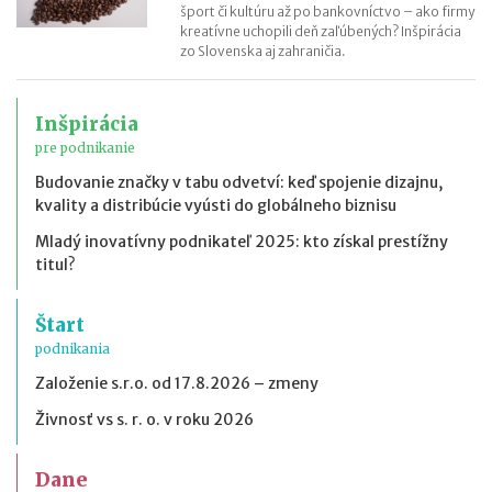
šport či kultúru až po bankovníctvo – ako firmy
kreatívne uchopili deň zaľúbených? Inšpirácia
zo Slovenska aj zahraničia.
Inšpirácia
pre podnikanie
Budovanie značky v tabu odvetví: keď spojenie dizajnu,
kvality a distribúcie vyústi do globálneho biznisu
Mladý inovatívny podnikateľ 2025: kto získal prestížny
titul?
Štart
podnikania
Založenie s.r.o. od 17.8.2026 – zmeny
Živnosť vs s. r. o. v roku 2026
Dane