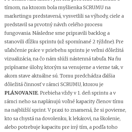
tímom, na ktorom bola myšlienka SCRUMU na
marketingu predstavená, vysvetlili sa výhody, ciele a
predstavil sa prvotný návrh celého procesu
fungovania. Následne sme pripravili backlog a
stanovili dĺžku sprintu (už spomínané 2 týždne). Pre
uľahčenie práce v priebehu sprintu je veľmi dôležitá
vizualizácia, na čo nám slúži nástenná tabuľa. Na ňu
pripíname úlohy, ktorým sa venujeme a vieme tak, v
akom stave aktuálne sú. Tomu predchádza ďalšia
dôležitá činnosť v rámci SCRUMU, ktorou je
PLÁNOVANIE
. Prebieha vždy v 1. deň sprintu a v
rámci neho sa naplánujú voľné kapacity členov tímu
na najbližší sprint. V praxi to znamená, že si povieme,
kto sa chystá na dovolenku, k lekárovi, na školenie,
alebo potrebuje kapacitu pre iný tím, a podľa toho