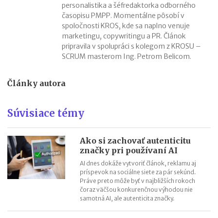
personalistika a šéfredaktorka odborného
časopisu PMPP. Momentálne pôsobí v
spoločnosti KROS, kde sa naplno venuje
marketingu, copywritingu a PR. Článok
pripravila v spolupráci s kolegom z KROSU –
SCRUM masterom Ing. Petrom Belicom.
Články autora
Súvisiace témy
Ako si zachovať autenticitu
značky pri používaní AI
AI dnes dokáže vytvoriť článok, reklamu aj
príspevok na sociálne siete za pár sekúnd.
Práve preto môže byť v najbližších rokoch
čoraz väčšou konkurenčnou výhodou nie
samotná AI, ale autenticita značky.