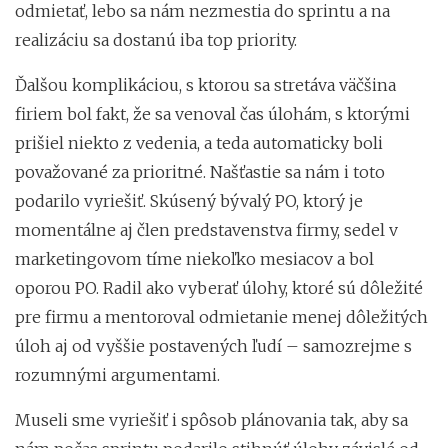
odmietať, lebo sa nám nezmestia do sprintu a na
realizáciu sa dostanú iba top priority.
Ďalšou komplikáciou, s ktorou sa stretáva väčšina
firiem bol fakt, že sa venoval čas úlohám, s ktorými
prišiel niekto z vedenia, a teda automaticky boli
považované za prioritné. Našťastie sa nám i toto
podarilo vyriešiť. Skúsený bývalý PO, ktorý je
momentálne aj člen predstavenstva firmy, sedel v
marketingovom tíme niekoľko mesiacov a bol
oporou PO. Radil ako vyberať úlohy, ktoré sú dôležité
pre firmu a mentoroval odmietanie menej dôležitých
úloh aj od vyššie postavených ľudí – samozrejme s
rozumnými argumentami.
Museli sme vyriešiť i spôsob plánovania tak, aby sa