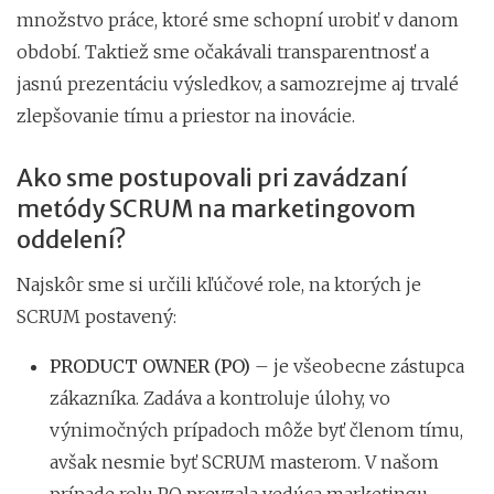
množstvo práce, ktoré sme schopní urobiť v danom
období. Taktiež sme očakávali transparentnosť a
jasnú prezentáciu výsledkov, a samozrejme aj trvalé
zlepšovanie tímu a priestor na inovácie.
Ako sme postupovali pri zavádzaní
metódy SCRUM na marketingovom
oddelení?
Najskôr sme si určili kľúčové role, na ktorých je
SCRUM postavený:
PRODUCT OWNER (PO)
– je všeobecne zástupca
zákazníka. Zadáva a kontroluje úlohy, vo
výnimočných prípadoch môže byť členom tímu,
avšak nesmie byť SCRUM masterom. V našom
prípade rolu PO prevzala vedúca marketingu.