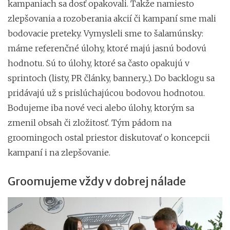
kampaniach sa dosť opakovali. Takže namiesto
zlepšovania a rozoberania akcií či kampaní sme mali
bodovacie preteky. Vymysleli sme to šalamúnsky:
máme referenčné úlohy, ktoré majú jasnú bodovú
hodnotu. Sú to úlohy, ktoré sa často opakujú v
sprintoch (listy, PR články, bannery...). Do backlogu sa
pridávajú už s prislúchajúcou bodovou hodnotou.
Bodujeme iba nové veci alebo úlohy, ktorým sa
zmenil obsah či zložitosť. Tým pádom na
groomingoch ostal priestor diskutovať o koncepcii
kampaní i na zlepšovanie.
Groomujeme vždy v dobrej nálade