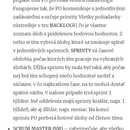
Fungujeme tak, že PO komunikuje s jednotlivými
zadávateľmi a určuje priority. Všetky požiadavky
sústreďuje v tzv.
BACKLOGU
, čo je vlastne
zoznam úloh s pridelenou bodovou hodnotou. Z
neho si tím vyberá úlohy, ktoré sa zaväzuje splniť
v jednotlivých sprintoch.
SPRINTY
sú časové
obdobia, počas ktorých tím pracuje na vybraných
úlohách. Dĺžka sprintu by mala byť taká, aby počas
nej bol tím schopný niečo hodnotné urobiť a
súčasne, v čo najkratšom čase, na to mohol dostať
spätnú väzbu. V našom prípade trvá sprint 2
týždne. Iné oddelenia majú sprinty kratšie, napr. 1
týždeň, ale aj dlhšie, napr. mesiac. Na konci
sprintu PO preberá hotové úlohy od členov tímu.
SCRUM MASTER (SM)
– zabezpečuje, aby všetko