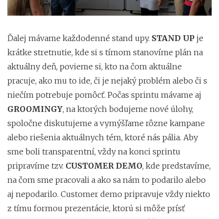
Ďalej mávame každodenné stand upy.
STAND UP
je
krátke stretnutie, kde si s tímom stanovíme plán na
aktuálny deň, povieme si, kto na čom aktuálne
pracuje, ako mu to ide, či je nejaký problém alebo či s
niečím potrebuje pomôcť. Počas sprintu mávame aj
GROOMINGY
, na ktorých bodujeme nové úlohy,
spoločne diskutujeme a vymýšľame rôzne kampane
alebo riešenia aktuálnych tém, ktoré nás pália. Aby
sme boli transparentní, vždy na konci sprintu
pripravíme tzv.
CUSTOMER DEMO
, kde predstavíme,
na čom sme pracovali a ako sa nám to podarilo alebo
aj nepodarilo. Customer demo pripravuje vždy niekto
z tímu formou prezentácie, ktorú si môže prísť