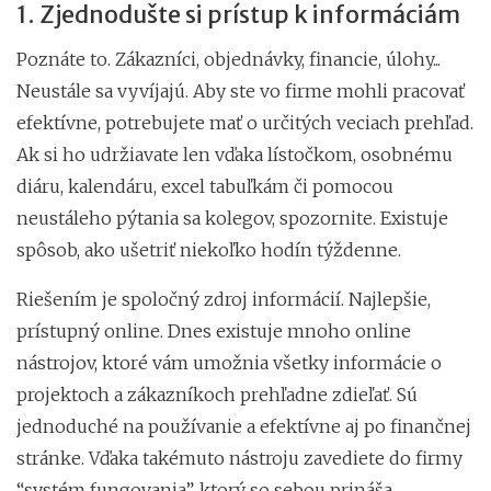
1. Zjednodušte si prístup k informáciám
Poznáte to. Zákazníci, objednávky, financie, úlohy...
Neustále sa vyvíjajú. Aby ste vo firme mohli pracovať
efektívne, potrebujete mať o určitých veciach prehľad.
Ak si ho udržiavate len vďaka lístočkom, osobnému
diáru, kalendáru, excel tabuľkám či pomocou
neustáleho pýtania sa kolegov, spozornite. Existuje
spôsob, ako ušetriť niekoľko hodín týždenne.
Riešením je spoločný zdroj informácií. Najlepšie,
prístupný online. Dnes existuje mnoho online
nástrojov, ktoré vám umožnia všetky informácie o
projektoch a zákazníkoch prehľadne zdieľať. Sú
jednoduché na používanie a efektívne aj po finančnej
stránke. Vďaka takémuto nástroju zavediete do firmy
“systém fungovania”, ktorý so sebou prináša