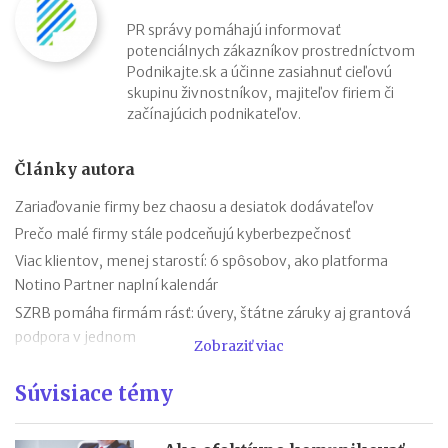
PR správy pomáhajú informovať
potenciálnych zákazníkov prostredníctvom
Podnikajte.sk a účinne zasiahnuť cieľovú
skupinu živnostníkov, majiteľov firiem či
začínajúcich podnikateľov.
Články autora
Zariaďovanie firmy bez chaosu a desiatok dodávateľov
Prečo malé firmy stále podceňujú kyberbezpečnosť
Viac klientov, menej starostí: 6 spôsobov, ako platforma
Notino Partner naplní kalendár
SZRB pomáha firmám rásť: úvery, štátne záruky aj grantová
podpora v jednom
Zobraziť viac
SZRB ponúka úvery, pri ktorých vám štát vráti časť investície
Súvisiace témy
Časté chyby v účtovníctve a ako sa im vyhnúť vďaka
SaVzdelaj.sk
Revolúcia v doručovaní listov: výdajné boxy už nie sú len pre