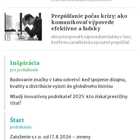
Prepúšťanie počas krízy: ako
komunikovať výpovede
efektívne a ľudsky
Ako pristupovať k výpovediam ľudsky v čase,
keď firmu zasiahla kríza a je nutné prepúšťať.
Inšpirácia
pre podnikanie
Budovanie značky v tabu odvetví: keď spojenie dizajnu,
kvality a distribúcie vyústi do globálneho biznisu
Mladý inovatívny podnikateľ 2025: kto získal prestížny
titul?
Štart
podnikania
Založenie s.r.o. od 17.8.2026 – zmeny