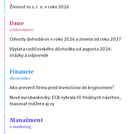
Živnosť vs s. r. o. v roku 2026
Dane
a účtovníctvo
Odvody dohodárov v roku 2026 a zmena od roku 2027
Výplata rodičovského dôchodku od augusta 2026:
otázky a odpovede
Financie
ekonomika
Ako preveriť firmu pred investíciou do kryptomien?
Nové eurobankovky: ECB vybrala 10 finálnych návrhov,
hlasovať môžete aj vy
Manažment
a marketing