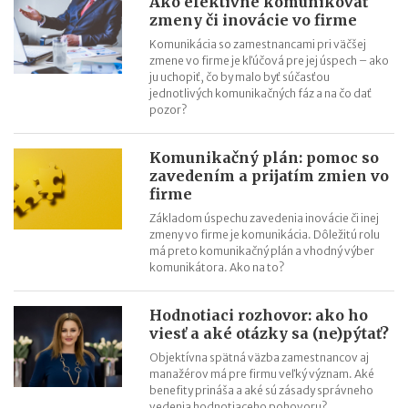
Ako efektívne komunikovať
balíky, poštu si vyzdvihnete kedykoľvek
zmeny či inovácie vo firme
Efektívny rast v roku 2026: Objavte potenciál AI aj na Kaufland
Komunikácia so zamestnancami pri väčšej
zmene vo firme je kľúčová pre jej úspech – ako
online trhovisku
ju uchopiť, čo by malo byť súčasťou
Black Friday: Ako môžu slovenskí predajcovia využiť nákupnú
jednotlivých komunikačných fáz a na čo dať
horúčku naplno?
pozor?
Najsilnejšia predvianočná sezóna: 5 krokov k vyšším tržbám
Komunikačný plán: pomoc so
zavedením a prijatím zmien vo
firme
Základom úspechu zavedenia inovácie či inej
zmeny vo firme je komunikácia. Dôležitú rolu
má preto komunikačný plán a vhodný výber
komunikátora. Ako na to?
Hodnotiaci rozhovor: ako ho
viesť a aké otázky sa (ne)pýtať?
Objektívna spätná väzba zamestnancov aj
manažérov má pre firmu veľký význam. Aké
benefity prináša a aké sú zásady správneho
vedenia hodnotiaceho pohovoru?