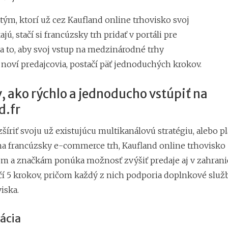
 tým, ktorí už cez Kaufland online trhovisko svoj
jú, stačí si francúzsky trh pridať v portáli pre
a to, aby svoj vstup na medzinárodné trhy
 noví predajcovia, postačí päť jednoduchých krokov.
, ako rýchlo a jednoducho vstúpiť na
d.fr
zšíriť svoju už existujúcu multikanálovú stratégiu, alebo p
na francúzsky e-commerce trh, Kaufland online trhovisko
 a značkám ponúka možnosť zvýšiť predaje aj v zahranič
ačí 5 krokov, pričom každý z nich podporia doplnkové služ
iska.
rácia