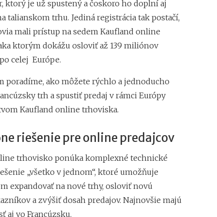
r, ktorý je už spustený a čoskoro ho doplní aj
nákupnú horúčku n
na talianskom trhu. Jediná registrácia tak postačí,
Najsilnejšia predv
tržbám
ovia mali prístup na sedem Kaufland online
ďaka ktorým dokážu osloviť až 139 miliónov
po celej Európe.
m poradíme, ako môžete rýchlo a jednoducho
rancúzsky trh a spustiť predaj v rámci Európy
tvom Kaufland online trhoviska.
ne riešenie pre online predajcov
line trhovisko ponúka komplexné technické
riešenie „všetko v jednom“, ktoré umožňuje
 expandovať na nové trhy, osloviť novú
azníkov a zvýšiť dosah predajov. Najnovšie majú
ť aj vo Francúzsku.