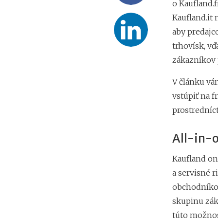
o Kaufland.f
Kaufland.it 
aby predajc
trhovísk, v
zákazníkov 
V článku vá
vstúpiť na f
prostredníc
All-in-o
Kaufland on
a servisné 
obchodníkom
skupinu zák
túto možnos