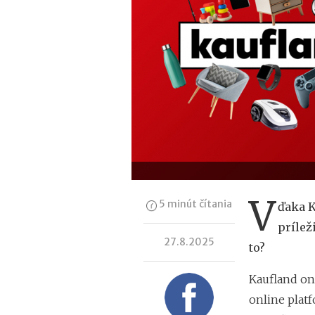
V
5 minút čítania
ďaka K
prílež
27.8.2025
to?
Kaufland on
online platf