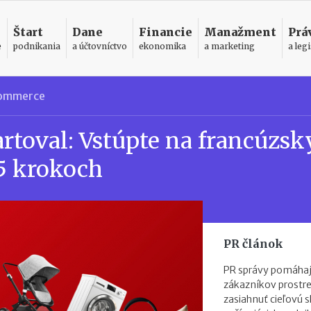
Štart
Dane
Financie
Manažment
Prá
e
podnikania
a účtovníctvo
ekonomika
a marketing
a legi
ommerce
artoval: Vstúpte na francúzsk
5 krokoch
PR článok
PR správy pomáhaj
zákazníkov prostr
zasiahnuť cieľovú s