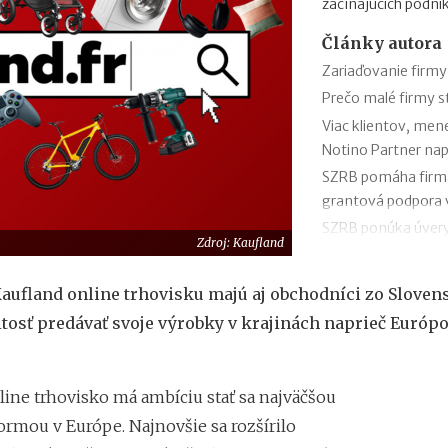
začínajúcich podni
Články autora
Zariaďovanie firmy
Prečo malé firmy 
Viac klientov, men
Notino Partner nap
SZRB pomáha firmám
grantová podpora
SZRB ponúka úvery,
Zdroj: Kaufland
investície
Časté chyby v účto
aufland online trhovisku majú aj obchodníci zo Sloven
SaVzdelaj.sk
itosť predávať svoje výrobky v krajinách naprieč Európ
Revolúcia v doručov
pre balíky, poštu s
Efektívny rast v ro
line trhovisko má ambíciu stať sa najväčšou
Kaufland online tr
ormou v Európe. Najnovšie sa rozšírilo
Black Friday: Ako 