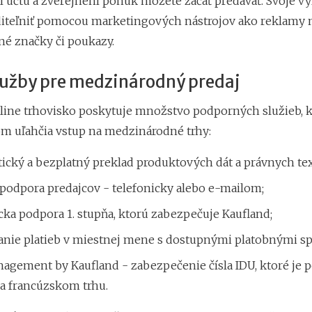
í účtu a zverejnení ponúk môžete začať predávať. Svoje v
iteľniť pomocou marketingových nástrojov ako reklamy 
é značky či poukazy.
služby pre medzinárodný predaj
line trhovisko poskytuje množstvo podporných služieb, k
 uľahčia vstup na medzinárodné trhy:
ický a bezplatný preklad produktových dát a právnych tex
podpora predajcov - telefonicky alebo e-mailom;
ka podpora 1. stupňa, ktorú zabezpečuje Kaufland;
anie platieb v miestnej mene s dostupnými platobnými 
agement by Kaufland - zabezpečenie čísla IDU, ktoré je 
na francúzskom trhu.