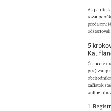
Ak patríte k
tovar ponúka
predajcov. N
odštartovali
5 krokov
Kauflan
Či chcete ro
prvý vstup 
obchodníkom
začiatok st
online trhov
1. Regist