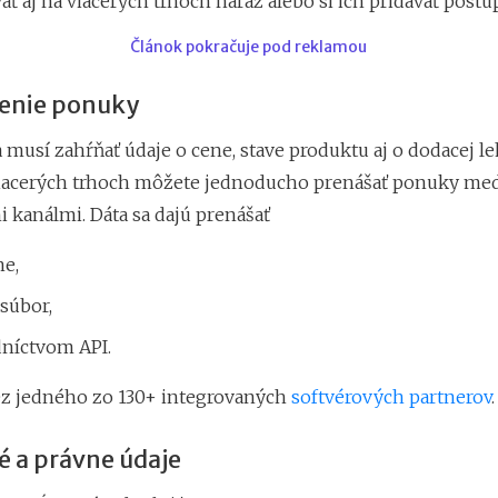
ať aj na viacerých trhoch naraz alebo si ich pridávať postu
Článok pokračuje pod reklamou
renie ponuky
musí zahŕňať údaje o cene, stave produktu aj o dodacej leh
viacerých trhoch môžete jednoducho prenášať ponuky me
 kanálmi. Dáta sa dajú prenášať
e,
súbor,
dníctvom API.
ez jedného zo 130+ integrovaných
softvérových partnerov
é a právne údaje