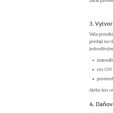
začať predáv
3. Vytvo
Vaša ponuka 
predaji na 
jednotlivými
manuáln
cez CSV 
prostre
Alebo len c
4. Daňov