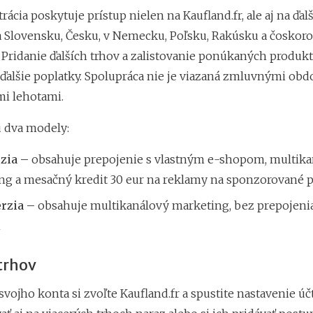
trácia poskytuje prístup nielen na Kaufland.fr, ale aj na ďal
a Slovensku, Česku, v Nemecku, Poľsku, Rakúsku a čoskoro
. Pridanie ďalších trhov a zalistovanie ponúkaných produk
ďalšie poplatky. Spolupráca nie je viazaná zmluvnými obd
i lehotami.
 dva modely:
rzia –
obsahuje prepojenie s vlastným e-shopom, multika
ng a mesačný kredit 30 eur na reklamy na sponzorované 
erzia –
obsahuje multikanálový marketing, bez prepojenia
m
trhov
 svojho konta si zvoľte Kaufland.fr a spustite nastavenie ú