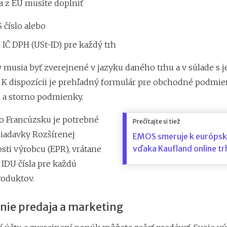
a z EÚ musíte doplniť
 číslo alebo
IČ DPH (USt-ID) pre každý trh
y musia byť zverejnené v jazyku daného trhu a v súlade s 
u. K dispozícii je prehľadný formulár pre obchodné podmie
i a storno podmienky.
vo Francúzsku je potrebné
Prečítajte si tiež
žiadavky Rozšírenej
EMOS smeruje k európs
vďaka Kaufland online t
ti výrobcu (EPR), vrátane
 IDU čísla pre každú
roduktov.
enie predaja a marketing