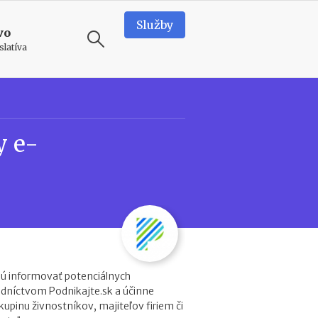
Služby
vo
slatíva
ODPORÚČAME
N
y e-
e
d
o
s
t
a
t
k
o
v
ú informovať potenciálnych
é
edníctvom Podnikajte.sk a účinne
p
kupinu živnostníkov, majiteľov firiem či
r