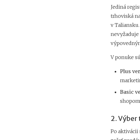
Jediná regis
trhoviská n
v Taliansku
nevyžaduje 
výpovedným
V ponuke sú
Plus ve
marketi
Basic v
shopo
2. Výber 
Po aktivácii