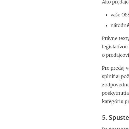
Ako predajc
vaše OSS
národné 
Právne text
legislatívo
o predajcov
Pre predaj 
splniť aj po
zodpovednos
poskytnutia
kategóriu p
5. Spust