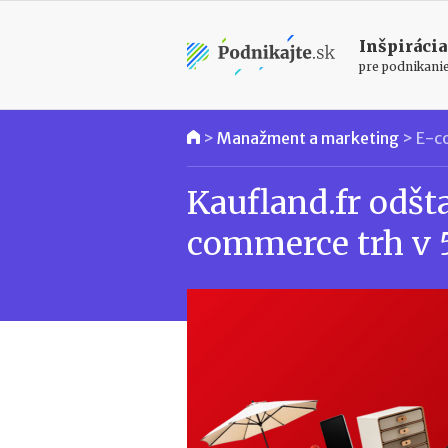
Inšpirácia
pre podnikani
>
Manažment a marketing
>
E-c
Kaufland.fr odšt
commerce trh v 