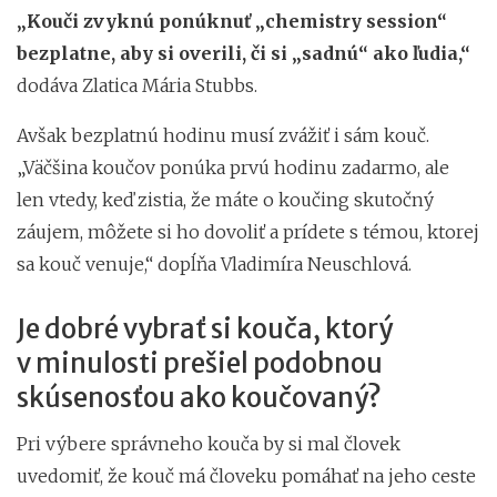
„Kouči zvyknú ponúknuť „chemistry session“
bezplatne, aby si overili, či si „sadnú“ ako ľudia,“
dodáva Zlatica Mária Stubbs.
Avšak bezplatnú hodinu musí zvážiť i sám kouč.
„Väčšina koučov ponúka prvú hodinu zadarmo, ale
len vtedy, keď zistia, že máte o koučing skutočný
záujem, môžete si ho dovoliť a prídete s témou, ktorej
sa kouč venuje,“ dopĺňa Vladimíra Neuschlová.
Je dobré vybrať si kouča, ktorý
v minulosti prešiel podobnou
skúsenosťou ako koučovaný?
Pri výbere správneho kouča by si mal človek
uvedomiť, že kouč má človeku pomáhať na jeho ceste