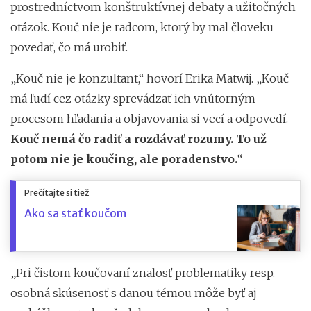
prostredníctvom konštruktívnej debaty a užitočných
otázok. Kouč nie je radcom, ktorý by mal človeku
povedať, čo má urobiť.
„Kouč nie je konzultant,“ hovorí Erika Matwij. „Kouč
má ľudí cez otázky sprevádzať ich vnútorným
procesom hľadania a objavovania si vecí a odpovedí.
Kouč nemá čo radiť a rozdávať rozumy. To už
potom nie je koučing, ale poradenstvo.
“
Prečítajte si tiež
Ako sa stať koučom
„Pri čistom koučovaní znalosť problematiky resp.
osobná skúsenosť s danou témou môže byť aj