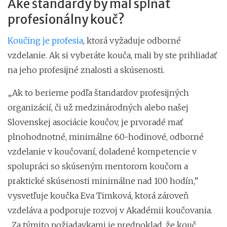
Aké štandardy by mal spĺňať
profesionálny kouč?
Koučing je profesia
, ktorá vyžaduje odborné
vzdelanie. Ak si vyberáte kouča, mali by ste prihliadať
na jeho profesijné znalosti a skúsenosti.
„Ak to berieme podľa štandardov profesijných
organizácií, či už medzinárodných alebo našej
Slovenskej asociácie koučov, je prvoradé mať
plnohodnotné, minimálne 60-hodinové, odborné
vzdelanie v koučovaní, doladené kompetencie v
spolupráci so skúseným mentorom koučom a
praktické skúsenosti minimálne nad 100 hodín,”
vysvetľuje koučka Eva Timková, ktorá zároveň
vzdeláva a podporuje rozvoj v Akadémii koučovania.
„Za týmito požiadavkami je predpoklad, že kouč