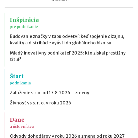
Inšpirácia
pre podnikanie
Budovanie značky v tabu odvetví: keď spojenie dizajnu,
kvality a distribúcie vyústi do globálneho biznisu
Mladý inovatívny podnikateľ 2025: kto získal prestížny
titul?
Štart
podnikania
Založenie s.r.o. od 17.8.2026 – zmeny
Živnosť vs s. r. o. v roku 2026
Dane
a účtovníctvo
Odvody dohodárov v roku 2026 a zmena od roku 2027