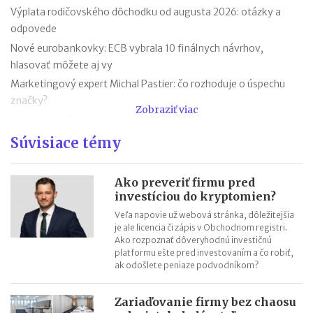
Výplata rodičovského dôchodku od augusta 2026: otázky a
odpovede
Nové eurobankovky: ECB vybrala 10 finálnych návrhov,
hlasovať môžete aj vy
Marketingový expert Michal Pastier: čo rozhoduje o úspechu
značky?
Zobraziť viac
Nová metodika k rovnakému odmeňovaniu: ako postupovať pri
hodnotení pracovných miest
Súvisiace témy
Kontroly odpočtu DPH pri autách na podnikanie
Kontroly influencerov a tvorcov digitálneho obsahu: finančná
Ako preveriť firmu pred
správa sa zameria na ich príjmy
investíciou do kryptomien?
Zmeny v e-faktúre: štát ju opravuje ešte pred zavedením
Veľa napovie už webová stránka, dôležitejšia
je ale licencia či zápis v Obchodnom registri.
VÚB mení podmienky firemných debetných a kreditných kariet
Ako rozpoznať dôveryhodnú investičnú
od 1.7.2026
platformu ešte pred investovaním a čo robiť,
Mýty o dôchodkovej prognóze a riešenie sporných situácií
ak odošlete peniaze podvodníkom?
Kedy vznikajú absolventom škôl povinnosti voči Sociálnej
poisťovni?
Zariaďovanie firmy bez chaosu