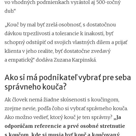
vo vhodných podmienkach vyrástol aj 500-ročný
dub.“
„Kouč by mal byť zrelá osobnosť, s dostatočnou
dávkou trpezlivosti a tolerancie k inakosti, byť
schopný odstúpiť od svojich vlastných dilem a prijať
klienta v jeho realite, byť dostatočne zvedavý
a empatický,“ dodáva Zuzana Karpinská.
Ako si má podnikateľ vybrať pre seba
správneho kouča?
Ak človek nemá žiadne skúsenosti s koučingom,
zrejme nevie, podľa čoho si vybrať správneho kouča.
Ako možno vedieť, ktorý kouč je ten správny?
„Ja
odporúčam referencie a prvé osobné stretnutie
s koučom, kde si musia byť kouč a koučovaný