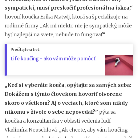
sympatickí, musí preskočiť profesionálna iskra,“
hovorí koučka Erika Matwij, ktorá sa špecializuje na
rodinné firmy. „Ak mi niekto nie je sympatický, môže
byť najlepší na svete, nebude to fungovať.“
Prečítajte si tiež
Life koučing - ako vám môže pomôcť
„Keď si vyberáte kouča, opýtajte sa samých seba:
Dokážem s týmto človekom hovoriť otvorene
skoro o všetkom? Aj o veciach, ktoré som nikdy
nikomu v živote o sebe nepovedal?”
pýta sa
koučka a konzultantka v oblasti vedenia ľudí
Vladimíra Neuschlová. „Ak chcete, aby vám koučing