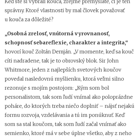
Keď ste si vybrali kouča, zrejme premýšľate, či je ten
správny. Ktoré vlastnosti by mal človek považovať
u kouča za dôležité?
„
Osobná zrelosť, vnútorná vyrovnanosť,
schopnosť sebareflexie, charakter a integrita,“
hovorí kouč Zoltán Demján. „V momente, keď sa kouč
cíti nadradene, tak je to obrovský blok. Sir John
Whitmore, jeden z najlepších svetových koučov
povedal nasledovnú myšlienku, ktorá veľmi silno
rezonuje s mojím postojom: „Kým som bol
personalistom, tak som ľudí vnímal ako poloprázdne
poháre, do ktorých treba niečo doplniť – nájsť nejakú
formu rozvoja, vzdelávania a tú im ponúknuť. Keď
som sa stal koučom, tak som ľudí začal vnímať ako
semienko, ktoré má v sebe úplne všetko, aby z neho