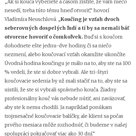
„Ak si kouča vyberiete a časom zistíte, že vám niečo
nesedí, treba túto tému hneď otvoriť,“ hovorí
Vladimíra Neuschlová. „
Koučing je vzťah dvoch
seberovných dospelých ľudí a tí by sa nemali báť
otvorene hovoriť o čomkoľvek.
Buď si s koučom
dohodnete ešte jednu-dve hodiny, či sa niečo
nezmení, alebo koučovací vzťah okamžite ukončíte.
Úvodná hodina koučingu je málo na to, aby ste na 100
% vedeli, že ste si dobre vybrali. Ale tri-štyri
koučovacie sedenia by už mali stačiť na to, aby ste sa
uistili, že ste si vybrali správneho kouča. Žiadny
profesionálny kouč vás nebude nútiť, ani zaväzovať,
aby ste k nemu chodili. Ja napríklad ponúkam
trojmesačné koučovacie balíčky, ale klient sa počas
prvého mesiaca môže rozhodnúť, či budeme v našej
spolupráci pokračovať viac ako 30 dní.“