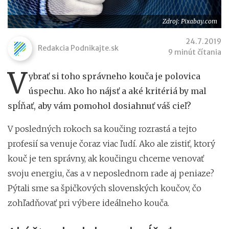
Zdroj: Pixabay.com
24.7.2019
Redakcia Podnikajte.sk
9 minút čítania
V
ybrať si toho správneho kouča je polovica
úspechu. Ako ho nájsť a aké kritériá by mal
spĺňať, aby vám pomohol dosiahnuť váš cieľ?
V posledných rokoch sa koučing rozrastá a tejto
profesií sa venuje čoraz viac ľudí. Ako ale zistiť, ktorý
kouč je ten správny, ak koučingu chceme venovať
svoju energiu, čas a v neposlednom rade aj peniaze?
Pýtali sme sa špičkových slovenských koučov, čo
zohľadňovať pri výbere ideálneho kouča.