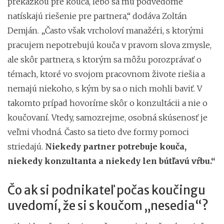
prekážkou pre kouča, lebo sa mu podvedome
natískajú riešenie pre partnera,“ dodáva Zoltán
Demján. „Často však vrcholoví manažéri, s ktorými
pracujem nepotrebujú kouča v pravom slova zmysle,
ale skôr partnera, s ktorým sa môžu porozprávať o
témach, ktoré vo svojom pracovnom živote riešia a
nemajú niekoho, s kým by sa o nich mohli baviť. V
takomto prípad hovoríme skôr o konzultácii a nie o
koučovaní. Vtedy, samozrejme, osobná skúsenosť je
veľmi vhodná. Často sa tieto dve formy pomoci
striedajú.
Niekedy partner potrebuje kouča,
niekedy konzultanta a niekedy len bútľavú vŕbu.“
Čo ak si podnikateľ počas koučingu
uvedomí, že si s koučom „nesedia“?