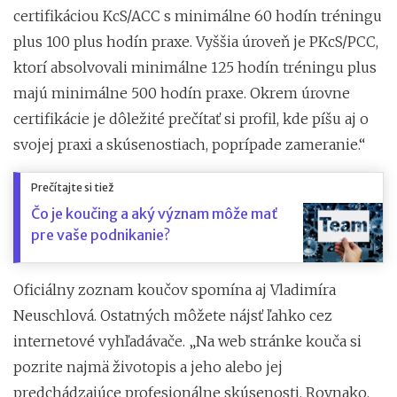
certifikáciou KcS/ACC s minimálne 60 hodín tréningu
plus 100 plus hodín praxe. Vyššia úroveň je PKcS/PCC,
ktorí absolvovali minimálne 125 hodín tréningu plus
majú minimálne 500 hodín praxe. Okrem úrovne
certifikácie je dôležité prečítať si profil, kde píšu aj o
svojej praxi a skúsenostiach, poprípade zameranie.“
Prečítajte si tiež
Čo je koučing a aký význam môže mať
pre vaše podnikanie?
Oficiálny zoznam koučov spomína aj Vladimíra
Neuschlová. Ostatných môžete nájsť ľahko cez
internetové vyhľadávače. „Na web stránke kouča si
pozrite najmä životopis a jeho alebo jej
predchádzajúce profesionálne skúsenosti. Rovnako,