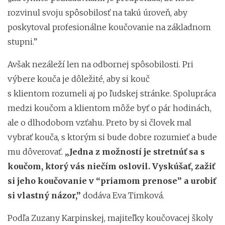
rozvinul svoju spôsobilosť na takú úroveň, aby
poskytoval profesionálne koučovanie na základnom
stupni.”
Avšak nezáleží len na odbornej spôsobilosti. Pri
výbere kouča je dôležité, aby si kouč
s klientom rozumeli aj po ľudskej stránke. Spolupráca
medzi koučom a klientom môže byť o pár hodinách,
ale o dlhodobom vzťahu. Preto by si človek mal
vybrať kouča, s ktorým si bude dobre rozumieť a bude
mu dôverovať.
„Jedna z možností je stretnúť sa s
koučom, ktorý vás niečím oslovil. Vyskúšať, zažiť
si jeho koučovanie v “priamom prenose” a urobiť
si vlastný názor,”
dodáva Eva Timková.
Podľa Zuzany Karpinskej, majiteľky koučovacej školy