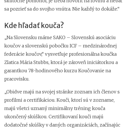
skutočne pomohol, je treba hovoriť na rovinu a nebáť
sa pozrieť sa do svojho vnútra. Nie každý to dokáže.“
Kde hľadať kouča?
„Na Slovensku máme SAKO – Slovenskú asociáciu
koučov a slovenskú pobočku ICF – medzinárodnej
federácie koučov,“ vysvetľuje profesionálna koučka
Zlatica Mária Stubbs, ktorá je zároveň iniciátorkou a
garantkou 78-hodinového kurzu Koučovanie na
pracovisku.
„Obidve majú na svojej stránke zoznam ich členov s
profilmi a certifikáciou. Kouči, ktorí sú v zozname,
majú všetci uznaný minimálny tréning kouča
ukončený skúškou. Certifikovaní kouči majú
dodatočné skúšky v daných organizáciách, začínajúc