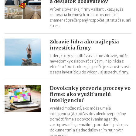
a desiatok dodávateľov
Príbeh slovenskej firmy Vaillant ukazuje, že
renovácia firemných priestorov nemusí
znamenať prečerpaný rozpočet, stratu času ani
stres.
Zdravie lídra ako najlepšia
investícia firmy
Líder, ktorý zanedbáva vlastné zdravie, môže
nevedomky oslabovať celý tím. Inšpirácia z
elitného športu ukazuje, prečo je starostlivosť
o seba investíciou do výkonu aj úspechu firmy.
Dovolenky preveria procesy vo
firme: ako využiť umelú
inteligenciu?
Prehľad možností, ako môže umelá
inteligencia (AI) počas dovolenkovej sezóny
pomôcť firme s odovzdávaním agendy,
zastupovaním, e-mailmi, poradami, prácou s
dokumentmi a zjednodušovaním rutinných
procesov.