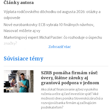
Články autora
Výplata rodičovského dôchodku od augusta 2026: otázky a
odpovede
Nové eurobankovky: ECB vybrala 10 finálnych návrhov,
hlasovať môžete aj vy
Marketingový expert Michal Pastier: čo rozhoduje o úspechu
značky?
Zobraziť viac
Nová metodika k rovnakému odmeňovaniu: ako postupovať pri
hodnotení pracovných miest
Súvisiace témy
Kontroly odpočtu DPH pri autách na podnikanie
Kontroly influencerov a tvorcov digitálneho obsahu: finančná
SZRB pomáha firmám rásť:
správa sa zameria na ich príjmy
úvery, štátne záruky aj
grantová podpora v jednom
Zmeny v e-faktúre: štát ju opravuje ešte pred zavedením
VÚB mení podmienky firemných debetných a kreditných kariet
Ako získať financovanie aj bez vysokého
ručenia a ešte aj časť investície späť? Aké
od 1.7.2026
možnosti dnes ponúka Slovenská záručná a
Mýty o dôchodkovej prognóze a riešenie sporných situácií
rozvojová banka firmám aj začínajúcim
podnikateľom?
Kedy vznikajú absolventom škôl povinnosti voči Sociálnej