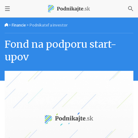
>
Financie
>
Podnikateľ a investor
Fond na podporu start-
upov