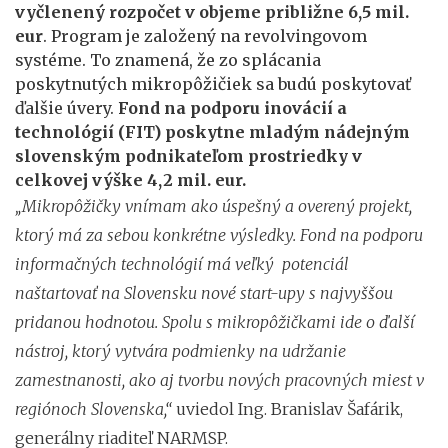
vyčlenený rozpočet v objeme približne 6,5 mil.
eur
. Program je založený na revolvingovom
systéme. To znamená, že zo splácania
poskytnutých mikropôžičiek sa budú poskytovať
ďalšie úvery.
Fond na podporu inovácií a
technológií (FIT) poskytne mladým nádejným
slovenským podnikateľom prostriedky v
celkovej výške 4,2 mil. eur.
„Mikropôžičky vnímam ako úspešný a overený projekt,
ktorý má za sebou konkrétne výsledky. Fond na podporu
informačných technológií má veľký potenciál
naštartovať na Slovensku nové start-upy s najvyššou
pridanou hodnotou. Spolu s mikropôžičkami ide o ďalší
nástroj, ktorý vytvára podmienky na udržanie
zamestnanosti, ako aj tvorbu nových pracovných miest v
regiónoch Slovenska,“
uviedol Ing. Branislav Šafárik,
generálny riaditeľ NARMSP.