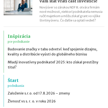
vám štát vráti časť investície
Nový úver so zárukou NDF III. otvára firmám
nové možnosti, niektorí podnikatelia nemusia
ručiť majetkom a môžu získať grant vo výške
štvrtiny úveru. Čo ďalšie sa oplatí vedieť?
Inšpirácia
pre podnikanie
Budovanie značky v tabu odvetví: keď spojenie dizajnu,
kvality a distribúcie vyústi do globálneho biznisu
Mladý inovatívny podnikateľ 2025: kto získal prestížny
titul?
Štart
podnikania
Založenie s.r.o. od 17.8.2026 – zmeny
Živnosť vs s. r. o. v roku 2026