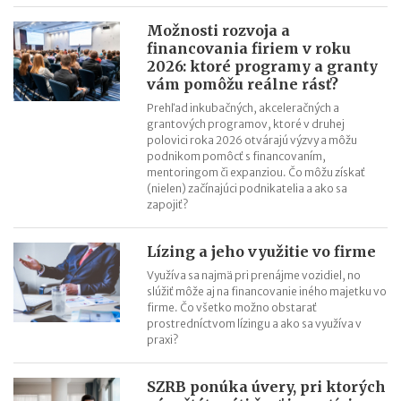
poisťovni?
Možnosti rozvoja a
financovania firiem v roku
2026: ktoré programy a granty
vám pomôžu reálne rásť?
Prehľad inkubačných, akceleračných a
grantových programov, ktoré v druhej
polovici roka 2026 otvárajú výzvy a môžu
podnikom pomôcť s financovaním,
mentoringom či expanziou. Čo môžu získať
(nielen) začínajúci podnikatelia a ako sa
zapojiť?
Lízing a jeho využitie vo firme
Využíva sa najmä pri prenájme vozidiel, no
slúžiť môže aj na financovanie iného majetku vo
firme. Čo všetko možno obstarať
prostredníctvom lízingu a ako sa využíva v
praxi?
SZRB ponúka úvery, pri ktorých