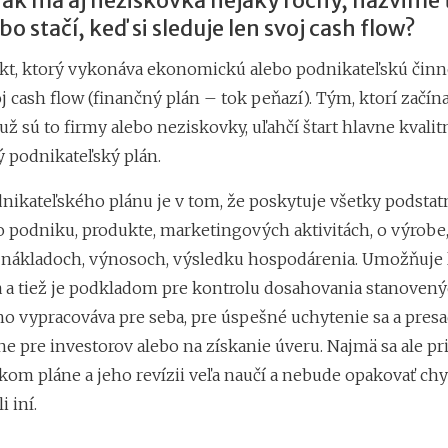
 ak má aj neziskovka nejaký ročný, nazvime t
bo stačí, keď si sleduje len svoj cash flow?
kt, ktorý vykonáva ekonomickú alebo podnikateľskú činno
j cash flow (finančný plán – tok peňazí). Tým, ktorí začín
i už sú to firmy alebo neziskovky, uľahčí štart hlavne kvalit
 podnikateľský plán.
ikateľského plánu je v tom, že poskytuje všetky podstat
o podniku, produkte, marketingových aktivitách, o výrobe,
o nákladoch, výnosoch, výsledku hospodárenia. Umožňuje 
 a tiež je podkladom pre kontrolu dosahovania stanovenýc
ho vypracováva pre seba, pre úspešné uchytenie sa a presa
ne pre investorov alebo na získanie úveru. Najmä sa ale pr
kom pláne a jeho revízii veľa naučí a nebude opakovať chy
i iní.