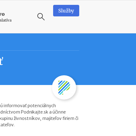
Služby
vo
slatíva
ODPORÚČAME
T
ť
e
a
m
b
u
i
l
d
ú informovať potenciálnych
i
edníctvom Podnikajte.sk a účinne
n
kupinu živnostníkov, majiteľov firiem či
g
kateľov.
v
o