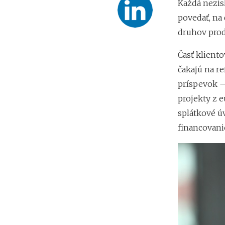
Každá nezisk
povedať, na 
druhov prod
Časť klient
čakajú na re
príspevok – 
projekty z e
splátkové ú
financovanie