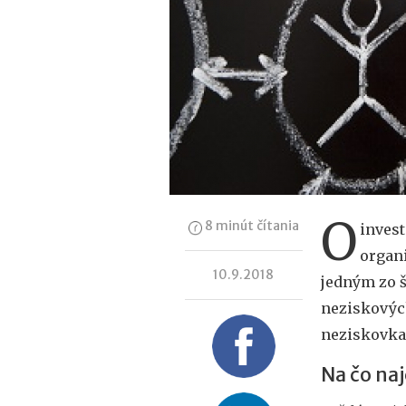
O
8 minút čítania
invest
organi
10.9.2018
jedným zo š
neziskových
neziskovka 
Na čo naj