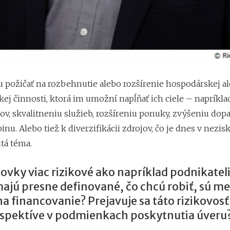
u požičať na rozbehnutie alebo rozšírenie hospodárskej a
ej činnosti, ktorá im umožní napĺňať ich ciele – napríkla
ov, skvalitneniu služieb, rozšíreniu ponuky, zvýšeniu dop
inu. Alebo tiež k diverzifikácii zdrojov, čo je dnes v nezi
tá téma.
ovky viac rizikové ako napríklad podnikatel
ajú presne definované, čo chcú robiť, sú m
na financovanie? Prejavuje sa táto rizikovosť
espektíve v podmienkach poskytnutia úveru