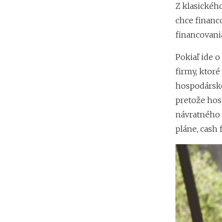
Z klasickéh
chce financo
financovania
Pokiaľ ide 
firmy, ktor
hospodárske
pretože hos
návratného 
pláne, cash 