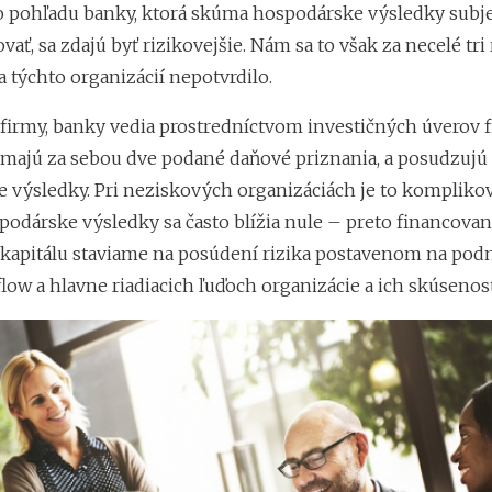
o pohľadu banky, ktorá skúma hospodárske výsledky subje
vať, sa zdajú byť rizikovejšie. Nám sa to však za necelé tri
 týchto organizácií nepotvrdilo.
o firmy, banky vedia prostredníctvom investičných úverov 
é majú za sebou dve podané daňové priznania, a posudzujú 
 výsledky. Pri neziskových organizáciách je to komplikov
podárske výsledky sa často blížia nule – preto financova
kapitálu staviame na posúdení rizika postavenom na pod
flow a hlavne riadiacich ľuďoch organizácie a ich skúsenos