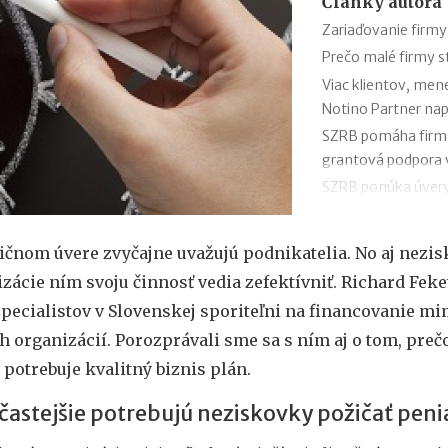
Články autora
Zariaďovanie firmy
Prečo malé firmy 
Viac klientov, men
Notino Partner nap
SZRB pomáha firmám
grantová podpora
SZRB ponúka úvery,
investície
Časté chyby v účto
ičnom úvere zvyčajne uvažujú podnikatelia. No aj nezi
SaVzdelaj.sk
zácie ním svoju činnosť vedia zefektívniť. Richard Feket
Revolúcia v doručov
pecialistov v Slovenskej sporiteľni na financovanie m
pre balíky, poštu s
 organizácií. Porozprávali sme sa s ním aj o tom, preč
Efektívny rast v ro
Kaufland online tr
potrebuje kvalitný biznis plán.
Black Friday: Ako 
častejšie potrebujú neziskovky požičať peni
nákupnú horúčku n
Najsilnejšia predv