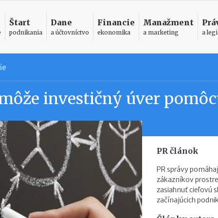
Štart
Dane
Financie
Manažment
Prá
e
podnikania
a účtovníctvo
ekonomika
a marketing
a legi
ie
môže investičný úver pomôc
PR článok
PR správy pomáhaj
zákazníkov prostr
zasiahnuť cieľovú s
začínajúcich podni