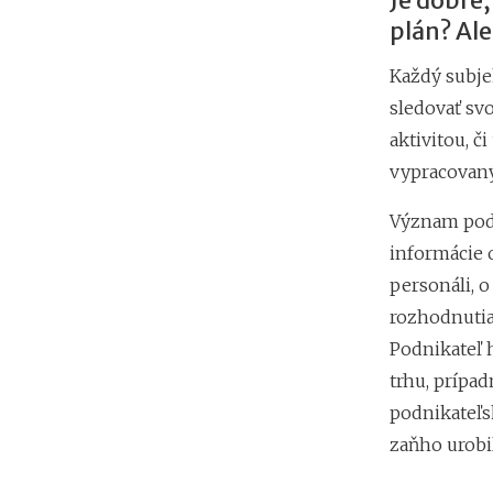
Je dobré,
plán? Ale
Každý subje
sledovať svo
aktivitou, č
vypracovaný
Význam podn
informácie 
personáli, 
rozhodnutia
Podnikateľ 
trhu, prípad
podnikateľs
zaňho urobil