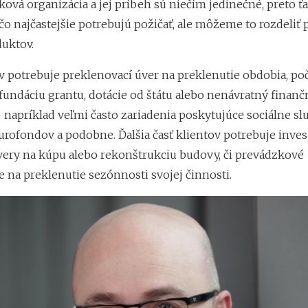
ová organizácia a jej príbeh sú niečím jedinečné, preto ť
tržbám
čo najčastejšie potrebujú požičať, ale môžeme to rozdeliť 
uktov.
ov potrebuje preklenovací úver na preklenutie obdobia, po
fundáciu grantu, dotácie od štátu alebo nenávratný finanč
napríklad veľmi často zariadenia poskytujúce sociálne slu
urofondov a podobne. Ďalšia časť klientov potrebuje inves
very na kúpu alebo rekonštrukciu budovy, či prevádzkové
 na preklenutie sezónnosti svojej činnosti.