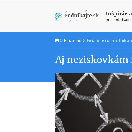
Inšpirácia
pre podnikani
>
Financie
>
Financie na podnikan
Aj neziskovkám 