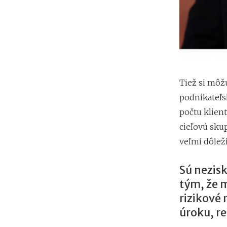
Tiež si môž
podnikateľsk
počtu klient
cieľovú skup
veľmi dôleži
Sú nezisk
tým, že m
rizikové 
úroku, r