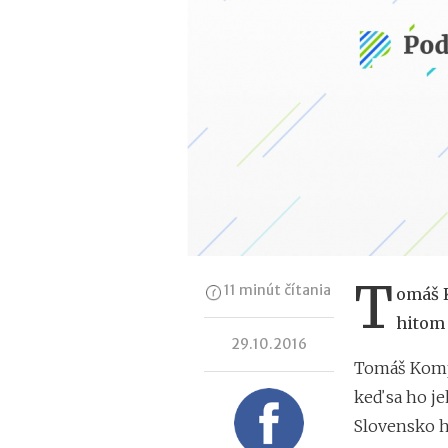
T
11 minút čítania
omáš K
hitom 
29.10.2016
Tomáš Kompa
keď sa ho je
Slovensko hr