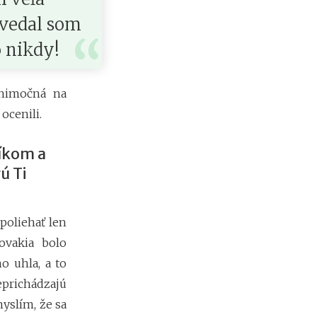
e
ovedal som
h
y
o nikdy!
p
o
t
ýnimočná na
é
k
ocenili.
y
o
níkom a
d
1
ú Ti
.
1
.
poliehať len
2
0
lovakia bolo
2
o uhla, a to
7
:
prichádzajú
n
myslím, že sa
á