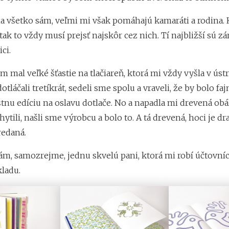
na všetko sám, veľmi mi však pomáhajú kamaráti a rodina.
tak to vždy musí prejsť najskôr cez nich. Tí najbližší sú zá
ici.
m mal veľké šťastie na tlačiareň, ktorá mi vždy vyšla v ústr
tláčali tretíkrát, sedeli sme spolu a vraveli, že by bolo faj
tnu edíciu na oslavu dotlače. No a napadla mi drevená obál
ytili, našli sme výrobcu a bolo to. A tá drevená, hoci je dra
edaná.
ám, samozrejme, jednu skvelú pani, ktorá mi robí účtovníc
kladu.