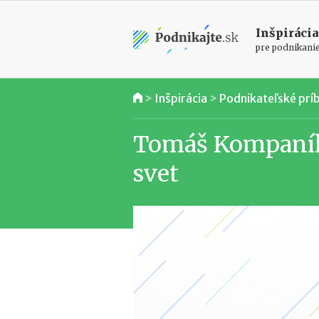
Inšpirácia
pre podnikani
>
Inšpirácia
>
Podnikateľské prí
Tomáš Kompaník:
svet