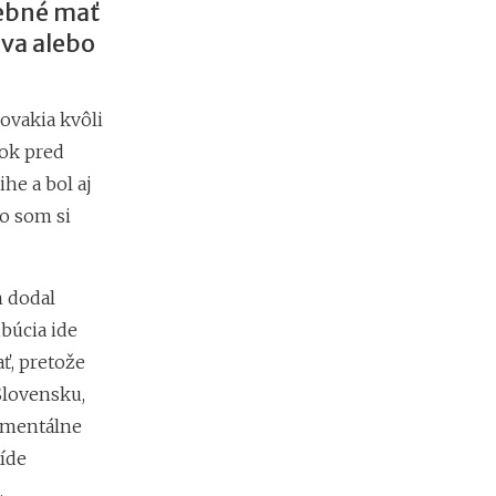
rebné mať
r
e
eva alebo
d
i
n
ovakia kvôli
v
e
rok pred
s
he a bol aj
t
í
o som si
c
i
o
u
m dodal
d
búcia ide
o
ať, pretože
k
r
Slovensku,
y
omentálne
p
t
ríde
o
.