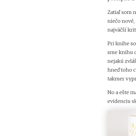
Zatiaľ som 
niečo nové, 
najväčší krit
Pri knihe so
sme knihu do
nejakú zvláš
hneď toho ch
takmer vypr
No a ešte m
evidenciu s