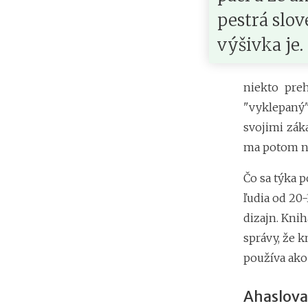
pestrá slo
výšivka je.
niekto pre
"vyklepaný"
svojimi záka
ma potom na
Čo sa týka p
ľudia od 20
dizajn. Kni
správy, že 
používa ako
Ahaslova