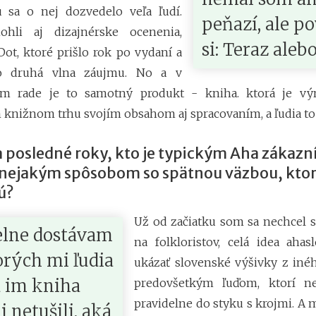
 sa o nej dozvedelo veľa ľudí.
peňazí, ale p
hli aj dizajnérske ocenenia,
si: Teraz aleb
ot, ktoré prišlo rok po vydaní a
lo druhá vlna záujmu. No a v
m rade je to samotný produkt - kniha. ktorá je v
knižnom trhu svojím obsahom aj spracovaním, a ľudia to 
 za posledné roky, kto je typickým Aha zákaz
 nejakým spôsobom so spätnou väzbou, ktor
ú?
Už od začiatku som sa nechcel s
elne dostávam
na folkloristov, celá idea ahas
orých mi ľudia
ukázať slovenské výšivky z inéh
a im kniha
predovšetkým ľuďom, ktorí ne
pravidelne do styku s krojmi. A 
i netušili, aká