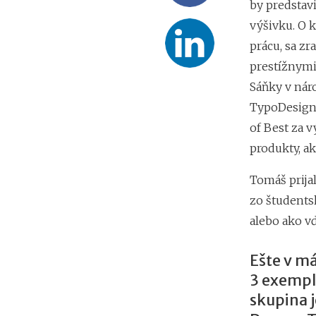
by predstav
výšivku. O 
prácu, sa zr
prestížnymi
Sáňky v nár
TypoDesignC
of Best za 
produkty, a
Tomáš prija
zo študents
alebo ako vď
Ešte v má
3 exemplá
skupina j