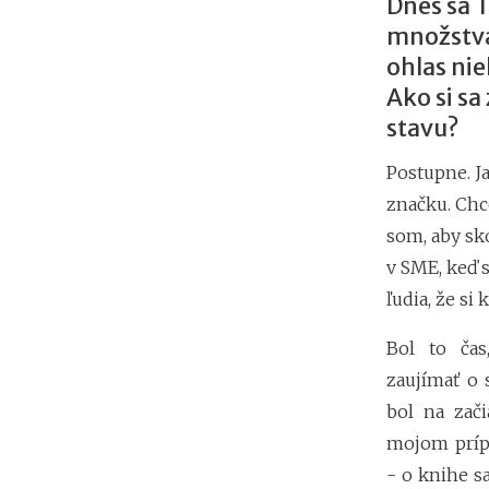
Dnes sa 
množstva
ohlas nie
Ako si sa
stavu?
Postupne. J
značku. Chc
som, aby sk
v SME, keď 
ľudia, že si
Bol to čas
zaujímať o 
bol na zači
mojom príp
- o knihe sa