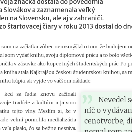
Tvoja značka dostala do povedomia
 Slovákov a zaznamenala veľký
len na Slovensku, ale aj v zahraničí.
 zo štartovacej čiary v roku 2013 dostal do 
a som na začiatku vôbec nerozmýšľal o tom, že budujem n
el som vydať knihu, svoju diplomovú prácu a to bolo všet
ončila v zásuvke ako kopec iných študentských prác. Po 
sa kniha stala Najkrajšou českou študentskou knihou, sa m
 knihu kúpia, ak vyjde vo väčšom náklade.
, keď sa ľudia znovu začínali
Nevedel 
svoje tradície a kultúru a ja som
nič o vydávan
atku tejto vlny. Myslím si, že v
cenotvorbe, di
ade veľmi pomohla medializácia
 veľa písalo, čo sa bežne nestáva.
nemal som an