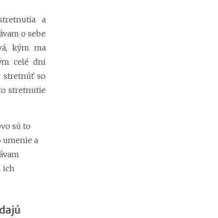
v
r
tretnutia a
h
rávam o sebe
rvá, kým ma
A
ým celé dni
k
 stretnúť so
o
p
to stretnutie
r
e
v
e
vo sú to
r
o umenie a
i
ť
távam
f
 ich
i
r
m
u
dajú
p