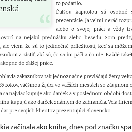
to podarilo.
venská
Ďalšou kapitolou sú osobné s
prezentácie. Ja veľmi nerád rozp
alebo o svojej práci a vždy t
hovorí na nejakú prednášku alebo besedu. Som predt
, ale viem, že sú to jedinečné príležitosti, keď sa môžem
zníkmi a zistiť, akí sú, čo sa im páči a čo nie. Každé také
kopne do ďalšej práce.
ohlavia zákazníkov, tak jednoznačne prevládajú ženy, veko
-35 rokov, väčšinou žijúci vo väčších mestách so záujmom 
ha sa najviac kupuje ako darček a v poslednom období dos
knihu kupujú ako darček známym do zahraničia. Veľa firiem
 dar pre svojich klientov prezentujúci Slovensko.
kia začínala ako kniha, dnes pod značku spa