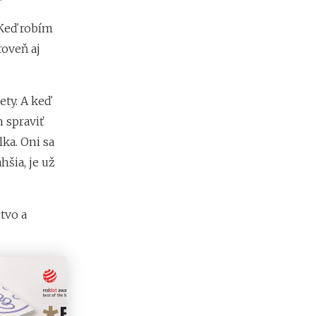
m
i
 Keď robím
e
n
roveň aj
?
ety. A keď
n spraviť
ka. Oni sa
hšia, je už
tvo a