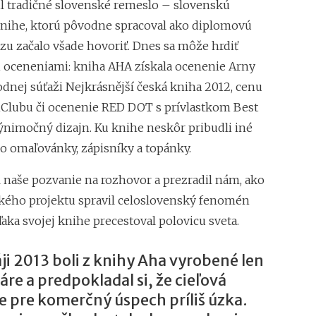
il tradičné slovenské remeslo – slovenskú
Ľudia budú opúšťať,
knihe, ktorú pôvodne spracoval ako diplomovú
Peter Benkovič (M
azu začalo všade hovoriť. Dnes sa môže hrdiť
človeka nikdy úpln
 oceneniami: kniha AHA získala ocenenie Arny
Stanimir Markov (
odnej súťaži Nejkrásnější česká kniha 2012, cenu
vybudovali od nuly
kontinentoch
lubu či ocenenie RED DOT s prívlastkom Best
výnimočný dizajn. Ku knihe neskôr pribudli iné
ko omaľovánky, zápisníky a topánky.
l naše pozvanie na rozhovor a prezradil nám, ako
kého projektu spravil celoslovenský fenomén
aka svojej knihe precestoval polovicu sveta.
ji 2013 boli z knihy Aha vyrobené len
re a predpokladal si, že cieľová
e pre komerčný úspech príliš úzka.