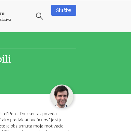
Služby
vo
slatíva
ODPORÚČAME
N
ili
e
d
o
s
t
a
t
k
o
v
liteľ Peter Drucker raz povedal:
é
 ako predvídať budúcnosť je si ju
p
vete je obsiahnutá moja motivácia,
r