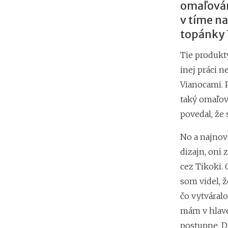
omaľován
v tíme na
topánky 
Tie produkty
inej práci 
Vianocami. 
taký omaľov
povedal, že 
No a najnov
dizajn, oni 
cez Tikoki. 
som videl, ž
čo vytváral
mám v hlave 
postupne. D