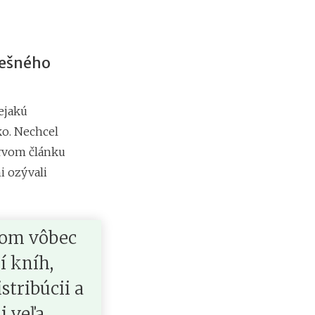
o
b
i
ť
dnešného
?
ejakú
N
o
ko. Nechcel
v
prvom článku
é
p
i ozývali
o
d
m
i
som vôbec
e
n
í kníh,
k
y
stribúcii a
p
i veľa
r