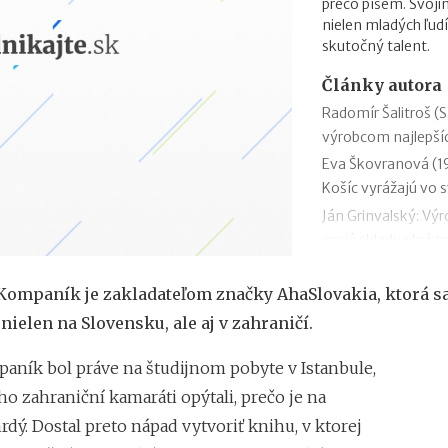
prečo píšem. Svoji
nielen mladých ľudí,
skutočný talent.
Články autora
Radomír Šalitroš (S
výrobcom najlepšíc
Eva Škovranová (19
Košíc vyrážajú vo 
Ján Grinvalský: Vý
majú sklady plné t
Juraj Rosa (GoodAI
sa neuspokojte s 
ompaník je zakladateľom značky AhaSlovakia, ktorá sa
Róbert Mistrík (Hi
nielen na Slovensku, ale aj v zahraničí.
peletónu je zmysl
ník bol práve na študijnom pobyte v Istanbule,
Miloš Gregor (GreM
hromadne prepúšťa
ho zahraniční kamaráti opýtali, prečo je na
Libor Witassek (DC
dý. Dostal preto nápad vytvoriť knihu, v ktorej
inovovať, riskujú, 