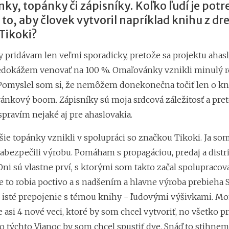
ky, topánky či zápisníky. Koľko ľudí je pot
 to, aby človek vytvoril napríklad knihu z dr
Tikoki?
 pridávam len veľmi sporadicky, pretože sa projektu ahasl
nedokážem venovať na 100 %. Omaľovánky vznikli minulý 
Pomyslel som si, že nemôžem donekonečna točiť len o kni
ánkový boom. Zápisníky sú moja srdcová záležitosť a pret
spravím nejaké aj pre ahaslovakia.
šie topánky vznikli v spolupráci so značkou Tikoki. Ja so
zabezpečili výrobu. Pomáham s propagáciou, predaj a distri
Oni sú vlastne prví, s ktorými som takto začal spolupracov
e to robia poctivo a s nadšením a hlavne výroba prebieha 
o isté prepojenie s témou knihy - ľudovými výšivkami. M
asi 4 nové veci, ktoré by som chcel vytvoriť, no všetko p
o týchto Vianoc by som chcel spustiť dve. Snáď to stihnem