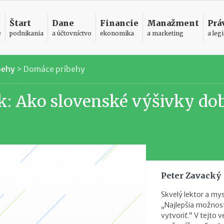
Štart
Dane
Financie
Manažment
Prá
e
podnikania
a účtovníctvo
ekonomika
a marketing
a legi
behy
>
Domáce príbehy
 Ako slovenské výšivky dob
Peter Zavacký
Skvelý lektor a mys
„Najlepšia možnosť
vytvoriť.“ V tejto 