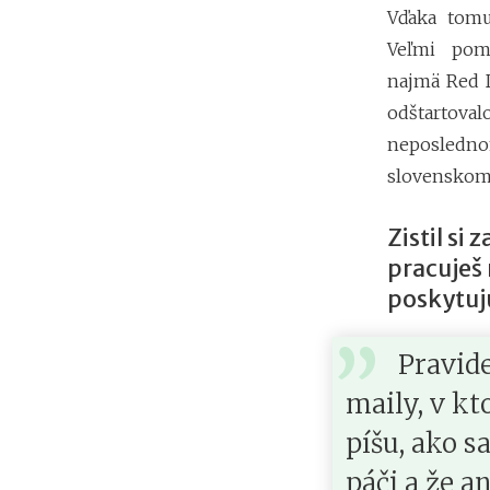
Vďaka tomu
Veľmi pomo
najmä Red D
odštartova
neposledno
slovenskom 
Zistil si
pracuješ
poskytuj
Pravid
maily, v kt
píšu, ako s
páči a že an