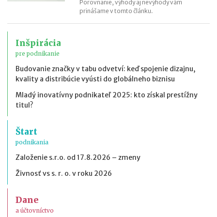
Porovnanie, výhody aj nevýhody vám
prinášame v tomto článku.
Inšpirácia
pre podnikanie
Budovanie značky v tabu odvetví: keď spojenie dizajnu,
kvality a distribúcie vyústi do globálneho biznisu
Mladý inovatívny podnikateľ 2025: kto získal prestížny
titul?
Štart
podnikania
Založenie s.r.o. od 17.8.2026 – zmeny
Živnosť vs s. r. o. v roku 2026
Dane
a účtovníctvo