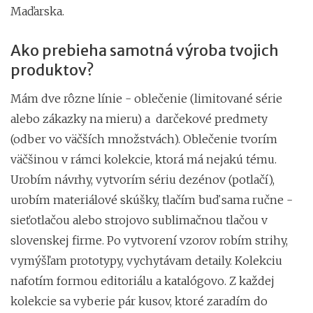
Maďarska.
Ako prebieha samotná výroba tvojich
produktov?
Mám dve rôzne línie - oblečenie (limitované série
alebo zákazky na mieru) a darčekové predmety
(odber vo väčších množstvách). Oblečenie tvorím
väčšinou v rámci kolekcie, ktorá má nejakú tému.
Urobím návrhy, vytvorím sériu dezénov (potlačí),
urobím materiálové skúšky, tlačím buď sama ručne -
sieťotlačou alebo strojovo sublimačnou tlačou v
slovenskej firme. Po vytvorení vzorov robím strihy,
vymýšľam prototypy, vychytávam detaily. Kolekciu
nafotím formou editoriálu a katalógovo. Z každej
kolekcie sa vyberie pár kusov, ktoré zaradím do