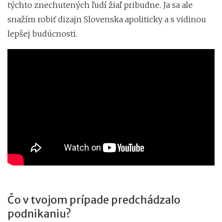
týchto znechutených ľudí žiaľ pribudne. Ja sa ale
snažím robiť dizajn Slovenska apoliticky a s vidinou
lepšej budúcnosti.
Čo v tvojom prípade predchádzalo
podnikaniu?