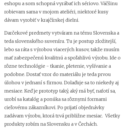
eshopu a som schopná vyrábať ich sériovo. Väčšinu
robievam sama v mojom ateliéri, niektoré kusy
dávam vyrobiť v krajčírskej dielni.
Darčekové predmety vytváram na tému Slovenska a
teda slovenského suveníru. Tu je postup zložitejší,
lebo sa ráta s výrobou viacerých kusov, takže musím
mať zabezpečenú kvalitnú a spoľahlivú výrobu. Ide o
rôzne technológie - tkanie, pletenie, vyšívanie a
podobne. Dostať vzor do materiálu je teda prvou
úlohou v jednaní s firmou. Dolaďuje sa to niekedy aj
mesiace. Keď je prototyp taký, aký má byť, nafotí sa,
urobí sa katalóg a ponúka sa rôznymi formami
cieľovému zákazníkovi. Po prijatí objednávky
zadávam výrobu, ktorá trvá približne mesiac. Všetky
produkty robím na Slovensku a v Čechách.