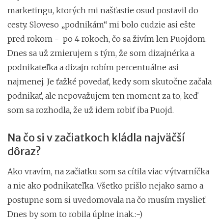
marketingu, ktorých mi našťastie osud postavil do
cesty. Sloveso „podnikám“ mi bolo cudzie asi ešte
pred rokom - po 4 rokoch, čo sa živím len Puojdom.
Dnes sa už zmierujem s tým, že som dizajnérka a
podnikateľka a dizajn robím percentuálne asi
najmenej. Je ťažké povedať, kedy som skutočne začala
podnikať, ale nepovažujem ten moment za to, keď
som sa rozhodla, že už idem robiť iba Puojd.
Na čo si v začiatkoch kládla najväčší
dôraz?
Ako vravím, na začiatku som sa cítila viac výtvarníčka
a nie ako podnikateľka. Všetko prišlo nejako samo a
postupne som si uvedomovala na čo musím myslieť.
Dnes by som to robila úplne inak.:-)