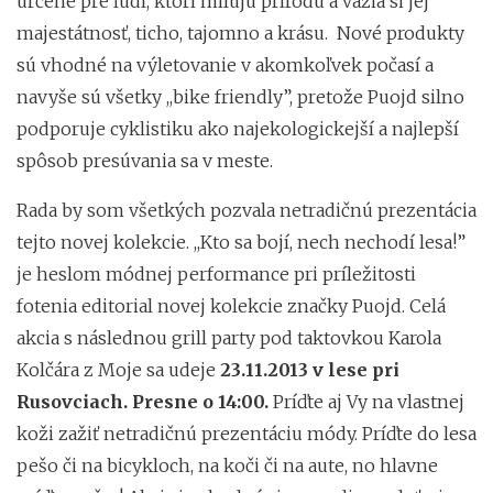
určené pre ľudí, ktorí milujú prírodu a vážia si jej
majestátnosť, ticho, tajomno a krásu. Nové produkty
sú vhodné na výletovanie v akomkoľvek počasí a
navyše sú všetky ,,bike friendly”, pretože Puojd silno
podporuje cyklistiku ako najekologickejší a najlepší
spôsob presúvania sa v meste.
Rada by som všetkých pozvala netradičnú prezentácia
tejto novej kolekcie. ,,Kto sa bojí, nech nechodí lesa!”
je heslom módnej performance pri príležitosti
fotenia editorial novej kolekcie značky Puojd. Celá
akcia s následnou grill party pod taktovkou Karola
Kolčára z Moje sa udeje
23.11.2013 v lese pri
Rusovciach. Presne o 14:00.
Príďte aj Vy na vlastnej
koži zažiť netradičnú prezentáciu módy. Príďte do lesa
pešo či na bicykloch, na koči či na aute, no hlavne