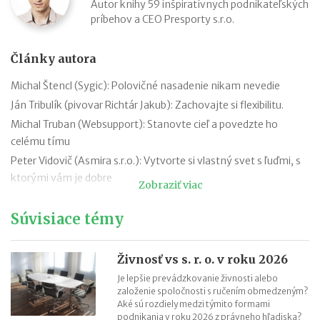
Autor knihy 59 inšpiratívnych podnikateľských
príbehov a CEO Presporty s.r.o.
Články autora
Michal Štencl (Sygic): Polovičné nasadenie nikam nevedie
Ján Tribulík (pivovar Richtár Jakub): Zachovajte si flexibilitu.
Michal Truban (Websupport): Stanovte cieľ a povedzte ho
celému tímu
Peter Vidovič (Asmira s.r.o.): Vytvorte si vlastný svet s ľuďmi, s
ktorými vám je dobre
Zobraziť viac
Peter Strýček (Hetech Services a.s.): Dôležité je extrémne chcieť
Súvisiace témy
Peter Pukalovič (BE COOL, s.r.o.): Tešte sa z čiastkových
úspechov
Peter Stanko (VÍNO MRVA & STANKO, a.s.): Lenivosť nie je
Živnosť vs s. r. o. v roku 2026
choroba, je to vlastnosť.
Je lepšie prevádzkovanie živnosti alebo
Katarína Remiaš (1st CLASS AGENCY, s.r.o.): Alfa a omega
založenie spoločnosti s ručením obmedzeným?
Aké sú rozdiely medzi týmito formami
úspechu sú radosť z práce, kreativita a dobré vzťahy
podnikania v roku 2026 z právneho hľadiska?