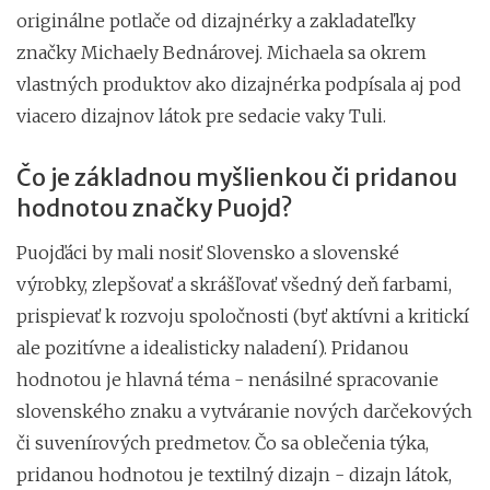
originálne potlače od dizajnérky a zakladateľky
značky Michaely Bednárovej. Michaela sa okrem
vlastných produktov ako dizajnérka podpísala aj pod
viacero dizajnov látok pre sedacie vaky Tuli.
Čo je základnou myšlienkou či pridanou
hodnotou značky Puojd?
Puojďáci by mali nosiť Slovensko a slovenské
výrobky, zlepšovať a skrášľovať všedný deň farbami,
prispievať k rozvoju spoločnosti (byť aktívni a kritickí
ale pozitívne a idealisticky naladení). Pridanou
hodnotou je hlavná téma - nenásilné spracovanie
slovenského znaku a vytváranie nových darčekových
či suvenírových predmetov. Čo sa oblečenia týka,
pridanou hodnotou je textilný dizajn - dizajn látok,