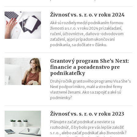
Petra Marko (ExtravaDansa): Po každej skúsenosti si trúfnete
na viac
Živnosť vs. s. r. o. v roku 2024
Lucia Pašková (Curaprox): Hľadajte nové veci, nové spôsoby a
Aké sú rozdiely medzi podnikaním formou
nové cesty
živnosti a s.r.o. v roku 2024 pri zakladaní,
ručení, účtovníctve, daňovo-odvodovom
zaťažení, aj pri prípadom ukončovaní
podnikania, sa dočítate v článku.
Grantový program She’s Next:
financie a poradenstvo pre
podnikateľky
Druhý ročník grantového programu Visa She's
Next podporí mikro, malé a stredné firmy
vlastnené ženami. Ako sa zapojiť a aké sú
podmienky?
Živnosť vs. s. r. o. v roku 2023
Plánujete začať podnikať a neviete sa
rozhodnúť, či by bolo pre vás lepšie založiť
s.r.o., alebo začať podnikať ako živnostník?