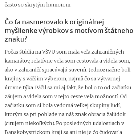
často so skrytým humorom.
Čo ťa nasmerovalo k originálnej
myšlienke výrobkov s motívom štátneho
znaku?
Počas štúdia na VŠVU som mala veľa zahraničných
kamarátov, relatívne veľa som cestovala a videla som,
ako v zahraničí spracúvajú suvenír. Jednoznačne boli
krajiny s väčším výberom, najmä čo sa výtvarnej
úrovne týka. Páčil sa mi aj fakt, že bol o to od začiatku
záujem a videla som v tejto ceste veľa možností. Od
začiatku som si bola vedomá veľkej skupiny ľudí,
ktorým sa pri pohľade na náš znak obracia žalúdok
(citujem niekoľkých). Po posledných udalostiach v
Banskobystrickom kraji sa ani nie je čo čudovať a