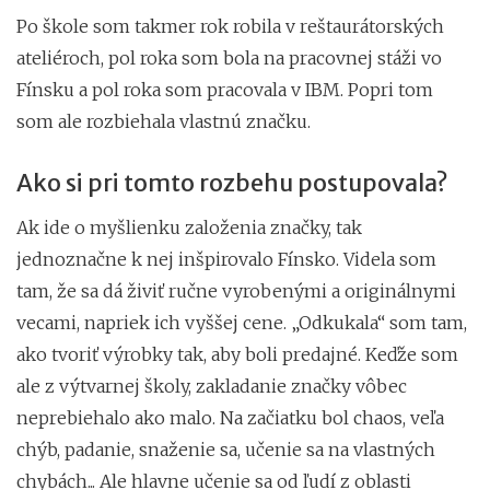
Po škole som takmer rok robila v reštaurátorských
ateliéroch, pol roka som bola na pracovnej stáži vo
Fínsku a pol roka som pracovala v IBM. Popri tom
som ale rozbiehala vlastnú značku.
Ako si pri tomto rozbehu postupovala?
Ak ide o myšlienku založenia značky, tak
jednoznačne k nej inšpirovalo Fínsko. Videla som
tam, že sa dá živiť ručne vyrobenými a originálnymi
vecami, napriek ich vyššej cene. „Odkukala“ som tam,
ako tvoriť výrobky tak, aby boli predajné. Keďže som
ale z výtvarnej školy, zakladanie značky vôbec
neprebiehalo ako malo. Na začiatku bol chaos, veľa
chýb, padanie, snaženie sa, učenie sa na vlastných
chybách... Ale hlavne učenie sa od ľudí z oblasti