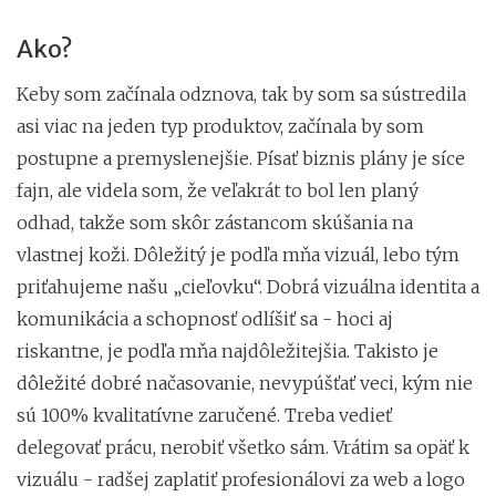
Ako?
Keby som začínala odznova, tak by som sa sústredila
asi viac na jeden typ produktov, začínala by som
postupne a premyslenejšie. Písať biznis plány je síce
fajn, ale videla som, že veľakrát to bol len planý
odhad, takže som skôr zástancom skúšania na
vlastnej koži. Dôležitý je podľa mňa vizuál, lebo tým
priťahujeme našu „cieľovku“. Dobrá vizuálna identita a
komunikácia a schopnosť odlíšiť sa - hoci aj
riskantne, je podľa mňa najdôležitejšia. Takisto je
dôležité dobré načasovanie, nevypúšťať veci, kým nie
sú 100% kvalitatívne zaručené. Treba vedieť
delegovať prácu, nerobiť všetko sám. Vrátim sa opäť k
vizuálu - radšej zaplatiť profesionálovi za web a logo