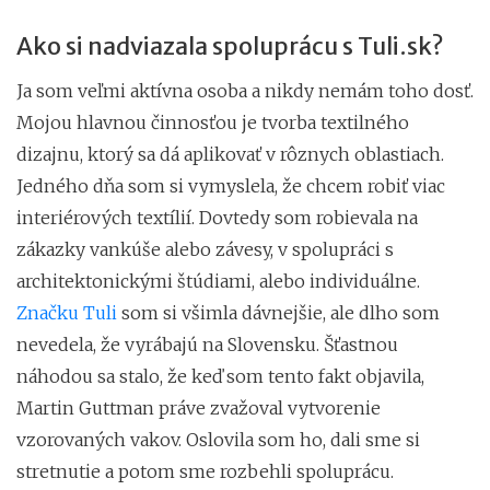
Ako si nadviazala spoluprácu s Tuli.sk?
Ja som veľmi aktívna osoba a nikdy nemám toho dosť.
Mojou hlavnou činnosťou je tvorba textilného
dizajnu, ktorý sa dá aplikovať v rôznych oblastiach.
Jedného dňa som si vymyslela, že chcem robiť viac
interiérových textílií. Dovtedy som robievala na
zákazky vankúše alebo závesy, v spolupráci s
architektonickými štúdiami, alebo individuálne.
Značku Tuli
som si všimla dávnejšie, ale dlho som
nevedela, že vyrábajú na Slovensku. Šťastnou
náhodou sa stalo, že keď som tento fakt objavila,
Martin Guttman práve zvažoval vytvorenie
vzorovaných vakov. Oslovila som ho, dali sme si
stretnutie a potom sme rozbehli spoluprácu.