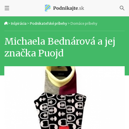
>
Inšpirácia
>
Podnikateľské príbehy
>
Domáce príbehy
Michaela Bednárová a jej
značka Puojd