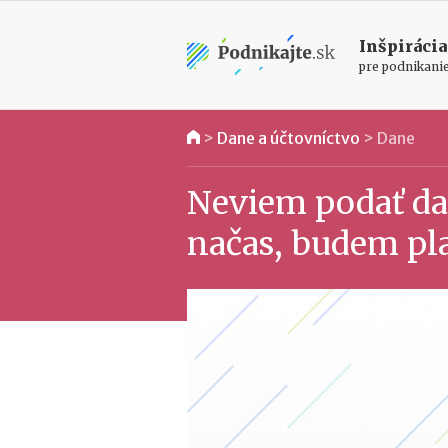
Inšpirácia
pre podnikani
>
Dane a účtovníctvo
>
Dane
Neviem podať da
načas, budem pla