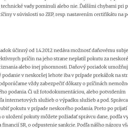
ž technické vady pominuli alebo nie. Ďalšími chybami pri 
íčiny v súvislosti so ZEP, resp. nastavením certifikátu na p
adok účinný od 1.4.2012 nedáva možnosť daňovému subjek
ektívnych príčin na jeho strane neplatil pokutu za neskor
iznania alebo inej písomnosti. Daňový poriadok umožňu
é podanie v neskoršej lehote iba v prípade prekážok na st
 odporúčame vždy zabezpečiť dôkazy o príčinách nemožn
ého podania. Či už fotodokumentáciou, alebo potvrdením
ľa internetových služieb o výpadku služieb a pod. Správca
ubiť pokutu v prípade neskorého podania. Preto po prijatí
 o uložení pokuty môžete požiadať správcu dane, podľa vy
 financií SR, o odpustenie sankcie. Podľa nášho názoru vš