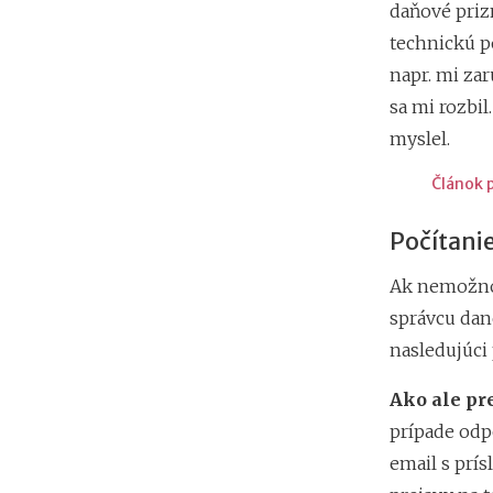
daňové priz
technickú po
napr. mi za
sa mi rozbil
myslel.
Článok 
Počítanie
Ak nemožno 
správcu dane
nasledujúci
Ako ale pr
prípade odp
email s prí