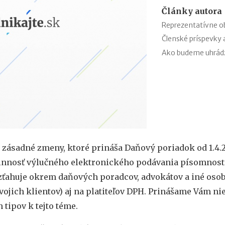
Články autora
Reprezentatívne o
Členské príspevky
Ako budeme uhrádza
 zásadné zmeny, ktoré prináša Daňový poriadok od 1.4.2
innosť výlučného elektronického podávania písomností
ťahuje okrem daňových poradcov, advokátov a iné osob
vojich klientov) aj na platiteľov DPH. Prinášame Vám ni
 tipov k tejto téme.