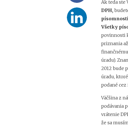
Ak teda ste 
DPH,
budet
písomnosti
Všetky pís
povinnosti 
priznania a
finančnému 
úradu). Zna
2012 bude p
úradu, ktor
podané cez 
Väčšina z n
podávania p
vrátenie DP
že sa musím