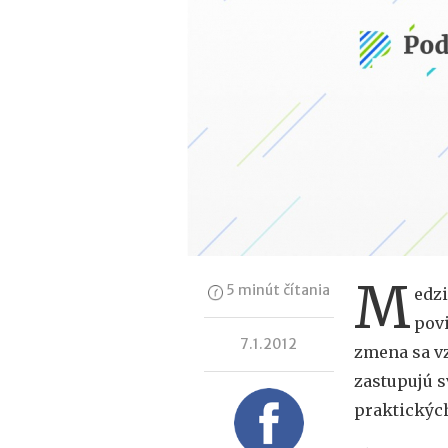
M
5 minút čítania
edzi
pov
7.1.2012
zmena sa vz
zastupujú s
praktických