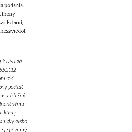
b
a podania.
i
ť
oplnený
?
sankciami,
 nezaviedol.
N
o
v
é
ie k DPH za
p
o
5.5.2012
d
 čom má
m
i
ový počítač
e
ne príslušný
n
k
í finančnému
y
u ktorej
p
r
tronicky alebo
e
ie je povinný