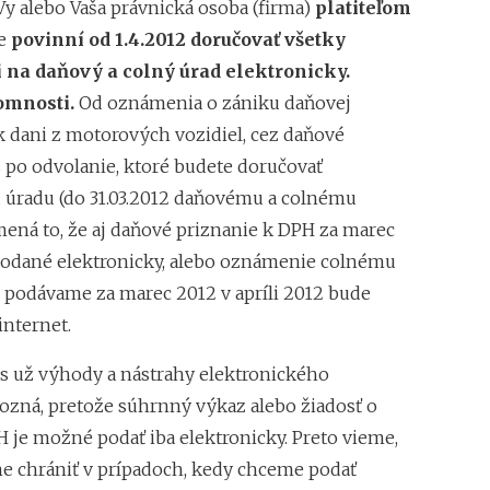
Vy alebo Vaša právnická osoba (firma)
platiteľom
e
povinní od 1.4.2012 doručovať všetky
 na daňový a colný úrad elektronicky.
omnosti.
Od oznámenia o zániku daňovej
k dani z motorových vozidiel, cez daňové
ž po odvolanie, ktoré budete doručovať
úradu (do 31.03.2012 daňovému a colnému
mená to, že aj daňové priznanie k DPH za marec
odané elektronicky, alebo oznámenie colnému
é podávame za marec 2012 v apríli 2012 bude
internet.
ás už výhody a nástrahy elektronického
ozná, pretože súhrnný výkaz alebo žiadosť o
H je možné podať iba elektronicky. Preto vieme,
e chrániť v prípadoch, kedy chceme podať