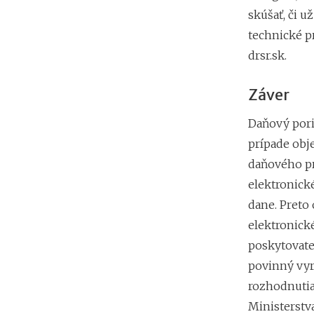
skúšať, či u
technické pr
drsr.sk.
Záver
Daňový pori
prípade obj
daňového pr
elektronick
dane. Preto
elektronick
poskytovate
povinný vyr
rozhodnutia
Ministerstva