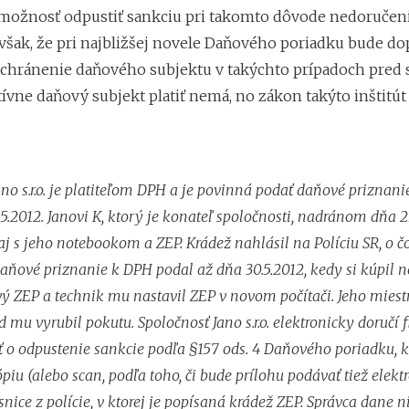
ožnosť odpustiť sankciu pri takomto dôvode nedoručeni
šak, že pri najbližšej novele Daňového poriadku bude d
 ochránenie daňového subjektu v takýchto prípadoch pred 
ívne daňový subjekt platiť nemá, no zákon takýto inštitút
no s.r.o. je platiteľom DPH a je povinná podať daňové priznan
5.2012. Janovi K, ktorý je konateľ spoločnosti, nadránom dňa 2
 aj s jeho notebookom a ZEP. Krádež nahlásil na Políciu SR, o
Daňové priznanie k DPH podal až dňa 30.5.2012, kedy si kúpil n
ový ZEP a technik mu nastavil ZEP v novom počítači. Jeho miest
 mu vyrubil pokutu. Spoločnosť Jano s.r.o. elektronicky doruč
ť o odpustenie sankcie podľa §157 ods. 4 Daňového poriadku, k
ópiu (alebo scan, podľa toho, či bude prílohu podávať tiež elek
snice z polície, v ktorej je popísaná krádež ZEP. Správca dane n