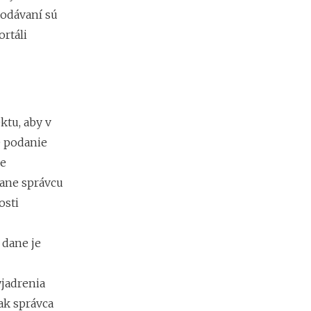
a
podávaní sú
c
ľ
ortáli
u
d
í
a
k
o
tu, aby v
ľ
é podanie
k
o
je
m
rane správcu
ô
ž
osti
e
t
e
 dane je
z
a
r
jadrenia
o
ak správca