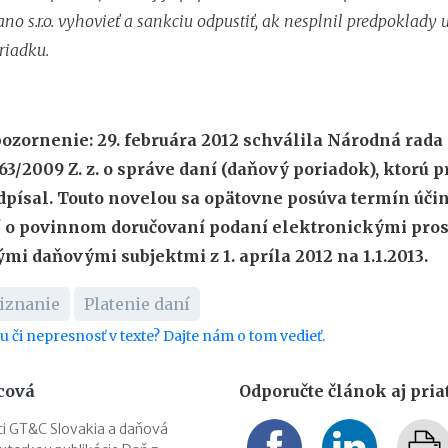
ano s.r.o. vyhovieť a sankciu odpustiť, ak nesplnil predpoklady
iadku.
pozornenie: 29. februára 2012 schválila Národná rada
63/2009 Z. z. o správe daní (daňový poriadok), ktorú p
odpísal. Touto novelou sa opätovne posúva termín úči
 o povinnom doručovaní podaní elektronickými pro
i daňovými subjektmi z 1. apríla 2012 na 1.1.2013.
iznanie
Platenie daní
bu či nepresnosť v texte? Dajte nám o tom vedieť.
cová
Odporučte článok aj pri
ti GT&C Slovakia a daňová