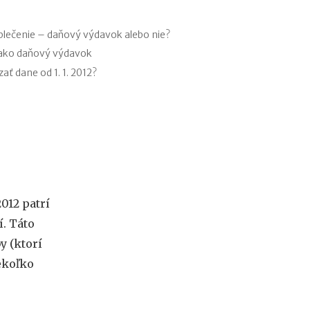
f
i
r
blečenie – daňový výdavok alebo nie?
m
 ako daňový výdavok
e
ť dane od 1. 1. 2012?
:
a
k
ý
m
á
s
k
u
t
012 patrí
o
. Táto
č
n
y (ktorí
ý
ekoľko
v
ý
z