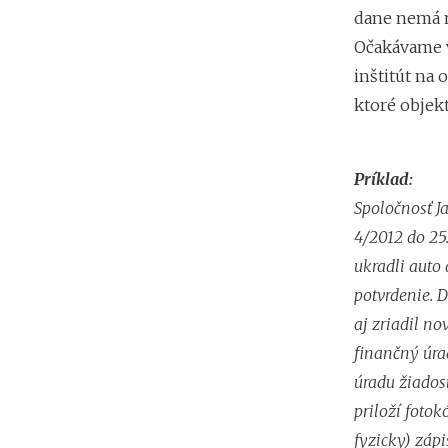
dane nemá m
Očakávame v
inštitút na
ktoré objekt
Príklad:
Spoločnosť Ja
4/2012 do 25.
ukradli auto
potvrdenie. 
aj zriadil n
finančný úrad
úradu žiados
priloží fotok
fyzicky) zápi