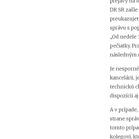
prejavy na
t
DR SR zašle
preukazujete
správu s po
„Od nedele 1
pečiatky. P
následným r
Je nesporné,
kancelárii, 
technickú c
dispozícii a
A v prípade
strane sprá
tomto prípa
kolegovi, k