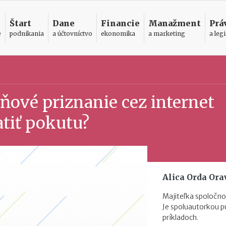
Štart
Dane
Financie
Manažment
Prá
e
podnikania
a účtovníctvo
ekonomika
a marketing
a legi
ňové priznanie cez internet
tiť pokutu?
Alica Orda Or
Majiteľka spoločno
Je spoluautorkou p
príkladoch.