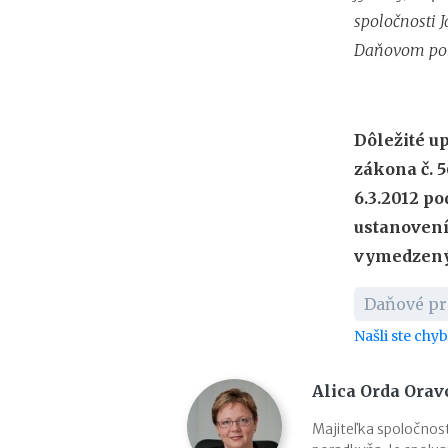
spoločnosti J
Daňovom por
Dôležité u
zákona č. 5
6.3.2012 p
ustanovení
vymedzeným
Daňové pr
Našli ste chy
Alica Orda Orav
Majiteľka spoločnos