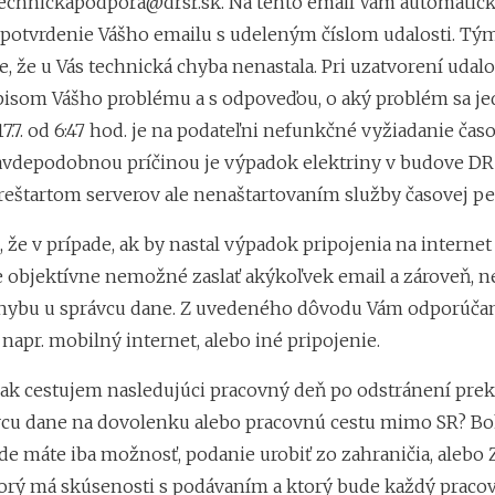
echnickapodpora@drsr.sk
. Na tento email Vám automatic
 potvrdenie Vášho emailu s udeleným číslom udalosti. Tý
, že u Vás technická chyba nenastala. Pri uzatvorení udalo
pisom Vášho problému a s odpoveďou, o aký problém sa jed
7.7. od 6:47 hod. je na podateľni nefunkčné vyžiadanie čas
ravdepodobnou príčinou je výpadok elektriny v budove DR
eštartom serverov ale nenaštartovaním služby časovej peč
 že v prípade, ak by nastal výpadok pripojenia na internet 
je objektívne nemožné zaslať akýkoľvek email a zároveň, n
hybu u správcu dane. Z uvedeného dôvodu Vám odporúča
j napr. mobilný internet, alebo iné pripojenie.
, ak cestujem nasledujúci pracovný deň po odstránení pre
vcu dane na dovolenku alebo pracovnú cestu mimo SR? Boh
de máte iba možnosť, podanie urobiť zo zahraničia, alebo 
torý má skúsenosti s podávaním a ktorý bude každý praco