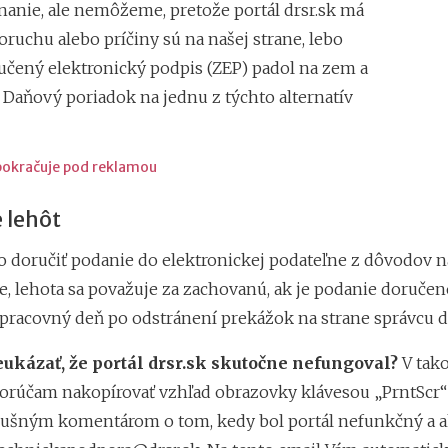
nanie, ale nemôžeme, pretože portál drsr.sk má
ruchu alebo príčiny sú na našej strane, lebo
ručený elektronický podpis (ZEP) padol na zem a
. Daňový poriadok na jednu z týchto alternatív
pokračuje pod reklamou
 lehôt
doručiť podanie do elektronickej podateľne z dôvodov n
, lehota sa považuje za zachovanú, ak je podanie doručené
 pracovný deň po odstránení prekážok na strane správcu d
eukázať, že portál drsr.sk skutočne nefungoval?
V tak
orúčam nakopírovať vzhľad obrazovky klávesou „PrntScr“ 
slušným komentárom o tom, kedy bol portál nefunkčný a 