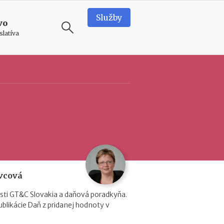
Služby
vo
slatíva
ODPORÚČAME
T
e
a
m
b
u
i
l
d
avcová
i
n
sti GT&C Slovakia a daňová poradkyňa.
g
ublikácie Daň z pridanej hodnoty v
v
o