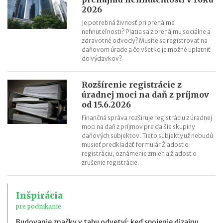
2026
Je potrebná živnosť pri prenájme
nehnuteľnosti? Platia sa z prenájmu sociálne a
zdravotné odvody? Musíte sa registrovať na
daňovom úrade a čo všetko je možné uplatniť
do výdavkov?
Rozšírenie registrácie z
úradnej moci na daň z príjmov
od 15.6.2026
Finančná správa rozširuje registráciu z úradnej
moci na daň z príjmov pre ďalšie skupiny
daňových subjektov. Tieto subjekty už nebudú
musieť predkladať formulár Žiadosť o
registráciu, oznámenie zmien a žiadosť o
zrušenie registrácie.
Inšpirácia
pre podnikanie
Budovanie značky v tabu odvetví: keď spojenie dizajnu,