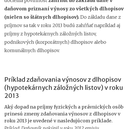
docielila povinnosť
zahrnúť do základu dane v
daňovom priznaní výnosy zo všetkých dlhopisov
(nielen so štátnych dlhopisov).
Do základu dane z
príjmov sa tak v roku 2013 budú zahŕňať napríklad aj
príjmy z hypotekárnych záložných listov,
podnikových (korporátnych) dlhopisov alebo
komunálnych dlhopisov.
Príklad zdaňovania výnosov z dlhopisov
(hypotekárnych záložných listov) v roku
2013
Aký dopad na príjmy fyzických a právnických osôb
prinesú zmeny zdaňovania výnosov z dlhopisov v
roku 2013 je uvedené v nasledujúcom príklade.
Príklad: Daňovník nakúpil v roku 2012 emisiu