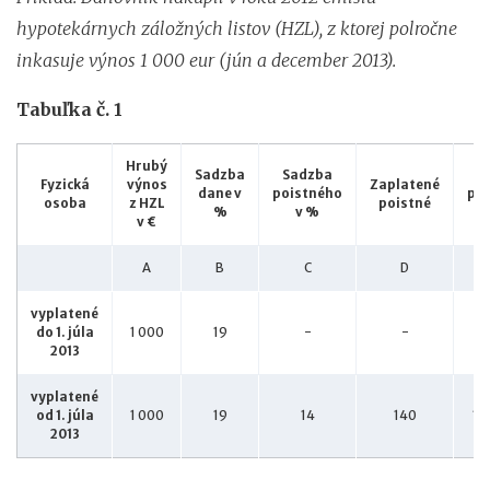
hypotekárnych záložných listov (HZL), z ktorej polročne
inkasuje výnos 1 000 eur (jún a december 2013).
Tabuľka č. 1
Hrubý
Sadzba
Sadzba
D
Fyzická
výnos
Zaplatené
dane v
poistného
prí
osoba
z HZL
poistné
%
v %
v €
A
B
C
D
vyplatené
do 1. júla
1 000
19
-
-
1
2013
vyplatené
od 1. júla
1 000
19
14
140
16
2013