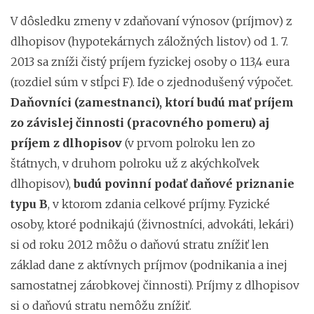
V dôsledku zmeny v zdaňovaní výnosov (príjmov) z
dlhopisov (hypotekárnych záložných listov) od 1. 7.
2013 sa zníži čistý príjem fyzickej osoby o 113,4 eura
(rozdiel súm v stĺpci F). Ide o zjednodušený výpočet.
Daňovníci (zamestnanci), ktorí budú mať príjem
zo závislej činnosti (pracovného pomeru) aj
príjem z dlhopisov
(v prvom polroku len zo
štátnych, v druhom polroku už z akýchkoľvek
dlhopisov),
budú povinní podať daňové priznanie
typu B
, v ktorom zdania celkové príjmy. Fyzické
osoby, ktoré podnikajú (živnostníci, advokáti, lekári)
si od roku 2012 môžu o daňovú stratu znížiť len
základ dane z aktívnych príjmov (podnikania a inej
samostatnej zárobkovej činnosti). Príjmy z dlhopisov
si o daňovú stratu nemôžu znížiť.