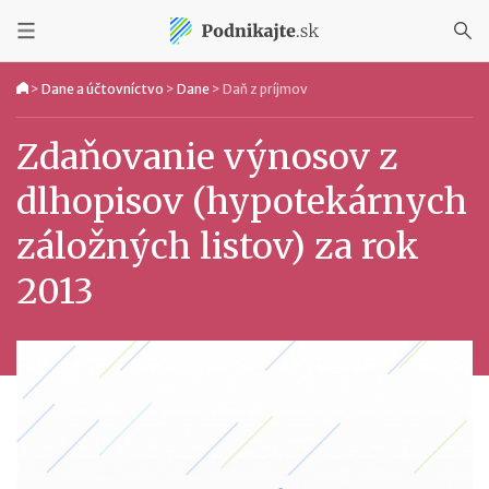
>
Dane a účtovníctvo
>
Dane
>
Daň z príjmov
Zdaňovanie výnosov z
dlhopisov (hypotekárnych
záložných listov) za rok
2013