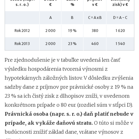
s. r. o.)
€
%
v €
zisk) v €
A
B
C = A x B
D = A - C
Rok 2012
2 000
19 %
380
1 620
Rok 2013
2 000
23 %
460
1 540
Pre zjednodušenie je v tabuľke uvedená len časť
výsledku hospodárenia tvorená výnosmi z
hypotekárnych záložných listov. V dôsledku zvýšenia
sadzby dane z príjmov pre právnické osoby z 19 % na
23 % sa ich čistý zisk z dlhopisov zníži, v uvedenom
konkrétnom prípade o 80 eur (rozdiel súm v stĺpci D).
Právnická osoba (napr. s. r. o.) daň platiť nebude v
prípade, ak vykáže daňovú stratu.
O túto si môže v
budúcnosti znížiť základ dane, vrátane výnosov z