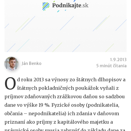
1.9.2013
Ján Benko
5 minút čítania
O
d roku 2013 sa výnosy zo štátnych dlhopisov a
štátnych pokladničných poukážok vyňali z
príjmov zdaňovaných zrážkovou daňou so sadzbou
dane vo výške 19 %. Fyzické osoby (podnikatelia,
občania – nepodnikatelia) ich zdania v daňovom
priznaní ako príjmy z kapitálového majetku a
právnické osoby musia zahrnúť do základu dane za