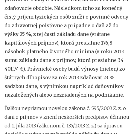
zdaňovacie obdobie. Následkom toho sa konečný
čistý príjem fyzických osôb zníži o povinné odvody
do zdravotnej poisťovne a prípadne o daň až do
výšky 25 %, z tej časti základu dane (vrátane
kapitálových príjmov), ktorá presiahne 176,8-
násobok platného životného minima (v roku 2013
sumu základu dane z príjmov, ktorá presiahne 34
401,74 €). Právnické osoby budú výnosy (nielen) zo
štátnych dlhopisov za rok 2013 zdaňovať 23 %
sadzbou dane, s výnimkou napríklad daňovníkov
nezaložených alebo nezriadených na podnikanie.
Ďalšou nepriamou novelou zákona č. 595/2003 Z. z. o
dani z príjmov v znení neskorších predpisov účinnou
od 1. júla 2013 (zákonom č. 135/2013 Z. z.) sa úpravou