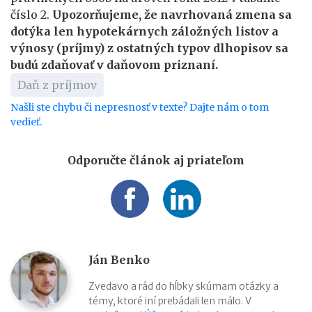
číslo 2.
Upozorňujeme, že navrhovaná zmena sa
dotýka len hypotekárnych záložných listov a
výnosy (príjmy) z ostatných typov dlhopisov sa
budú zdaňovať v daňovom priznaní.
Daň z príjmov
Našli ste chybu či nepresnosť v texte? Dajte nám o tom
vedieť.
Odporučte článok aj priateľom
Ján Benko
Zvedavo a rád do hĺbky skúmam otázky a
témy, ktoré iní prebádali len málo. V