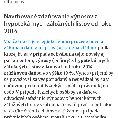
dlhopisov.
Navrhované zdaňovanie výnosov z
hypotekárnych záložných listov od roku
2014
V súčasnosti je v legislatívnom procese novela
zákona o dani z príjmov (schválená vládou)
, podľa
ktorej by sa v prípade schválenia tejto novely aj
parlamentom, v
ýnosy (príjmy) z hypotekárnych
záložných listov zdaňovali od roku 2014
zrážkovou daňou vo výške 19 %.
Výnos (príjem) by
sa považoval za vysporiadaný a neuvádzal by sa v
daňovom priznaní fyzických osôb a právnických
osôb. V prípade fyzických osôb by sa daňovo-
odvodové zaťaženie výnosov z hypotekárnych
záložných listov vrátilo na úroveň prvého polroku
v tabuľke číslo 1 a daňové zaťaženie v prípade
právnických osôb na úroveň roku 2012 v tabuľke