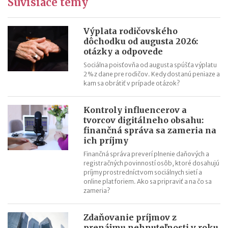
Súvisiace témy
Daňový bonus na hypotéky pre mladých od roku 2018
„Patent Box“ prinesie výhodnejšie zdaňovanie licenčných
príjmov
Výplata rodičovského
dôchodku od augusta 2026:
Superodpočet nákladov na výskum a vývoj porastie od 1.1.2018
otázky a odpovede
na 100 %
Sociálna poisťovňa od augusta spúšťa výplatu
Daňové tajomstvo od roku 2018 a nové verejné zoznamy
2 % z dane pre rodičov. Kedy dostanú peniaze a
Záväzné stanoviská budú od 1.1.2018 lacnejšie
kam sa obrátiť v prípade otázok?
Kontroly influencerov a
tvorcov digitálneho obsahu:
finančná správa sa zameria na
ich príjmy
Finančná správa preverí plnenie daňových a
registračných povinností osôb, ktoré dosahujú
príjmy prostredníctvom sociálnych sietí a
online platforiem. Ako sa pripraviť a na čo sa
zameria?
Zdaňovanie príjmov z
prenájmu nehnuteľnosti v roku