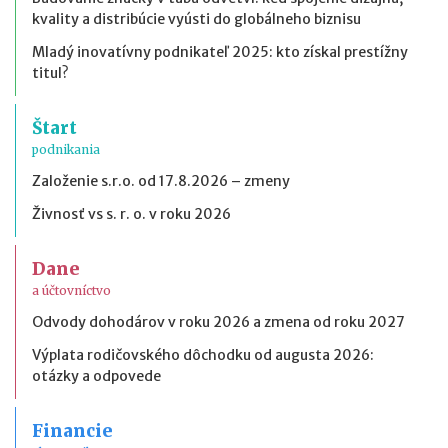
kvality a distribúcie vyústi do globálneho biznisu
Mladý inovatívny podnikateľ 2025: kto získal prestížny
titul?
Štart
podnikania
Založenie s.r.o. od 17.8.2026 – zmeny
Živnosť vs s. r. o. v roku 2026
Dane
a účtovníctvo
Odvody dohodárov v roku 2026 a zmena od roku 2027
Výplata rodičovského dôchodku od augusta 2026:
otázky a odpovede
Financie