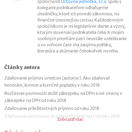
spoločnosti
Účtovná jednotka, s.r.o.
spolu s
kolegami podnikateľom odhaľujeme
chodníčky, ktoré ich povedú zákonnou, no
finančne únosnejšou cestou. Každodenným
spoločníkom je mi legislatívne dianie a výzvy,
ktorým slovenskí podnikatelia čelia. K mojim
osobným prioritám patrí neustále vzdelávanie
a vo voľnom čase ma zaujíma politika,
literatúra a skúmanie čohokoľvek nového.
Články autora
Zdaňovanie príjmov umelcov (autorov). Ako zdaňovať
honoráre, licencie a licenčné poplatky v roku 2018
Rozšírenie povinnosti zložiť zábezpeku na DPH a iné zmeny v
zábezpeke na DPH od roku 2018
Zdaňovanie príležitostných príjmov od roku 2018
Zdaňovanie pri presune do zahraničia (exit tax) od roku 2018
Zobraziť viac
Trojstranný obchod od 1.1.2018