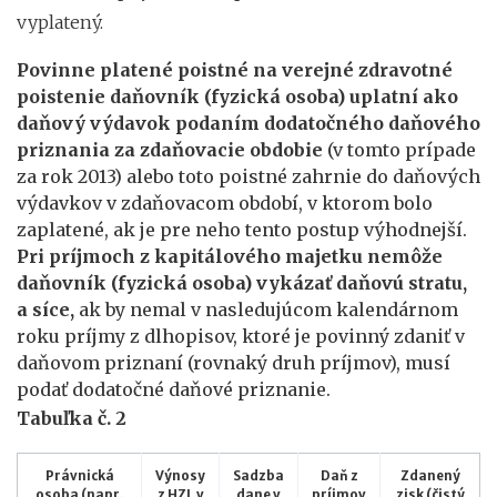
vyplatený.
Povinne platené poistné na verejné zdravotné
poistenie daňovník (fyzická osoba) uplatní ako
daňový výdavok podaním dodatočného daňového
priznania za zdaňovacie obdobie
(v tomto prípade
za rok 2013) alebo toto poistné zahrnie do daňových
výdavkov v zdaňovacom období, v ktorom bolo
zaplatené, ak je pre neho tento postup výhodnejší.
Pri príjmoch z kapitálového majetku nemôže
daňovník (fyzická osoba) vykázať daňovú stratu,
a síce,
ak by nemal v nasledujúcom kalendárnom
roku príjmy z dlhopisov, ktoré je povinný zdaniť v
daňovom priznaní (rovnaký druh príjmov), musí
podať dodatočné daňové priznanie.
Tabuľka č. 2
Právnická
Výnosy
Sadzba
Daň z
Zdanený
osoba (napr.
z HZL v
dane v
príjmov
zisk (čistý