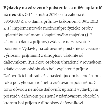
Výdavky na zdravotné poistenie sa môžu uplatniť
až neskôr.
Od 1. januára 2013 sa do zákona č.
595/2003 Z. z. o dani z príjmov (zákonom č. 395/2012
Z. z.) implementovala možnosť pre fyzické osoby
uplatniť ku príjmom z kapitálového majetku (§ 7
zákona o dani z príjmov) výdavky na zdravotné
poistenie. Výdavky na zdravotné poistenie súvisiace s
výnosmi (príjmami) z dlhopisov však nie sú
daňovníkom (fyzickou osobou) uhradené v rovnakom
zdaňovacom období ako boli vyplatené príjmy.
Daňovník ich uhradí až v nasledujúcom kalendárnom
roku po vykonaní ročného zúčtovania poistného. Z
toho dôvodu nemôže daňovník uplatniť výdavky na
poistné v daňovom priznaní v zdaňovacom období, v
ktorom bol príjem z dlhopisov daňovníkovi