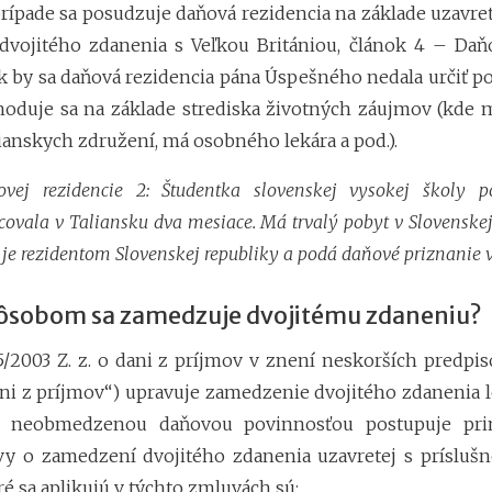
rípade sa posudzuje daňová rezidencia na základe uzavre
vojitého zdanenia s Veľkou Britániou, článok 4 – Daň
ak by sa daňová rezidencia pána Úspešného nedala určiť po
hoduje sa na základe strediska životných záujmov (kde m
anskych združení, má osobného lekára a pod.).
ovej rezidencie 2: Študentka slovenskej vysokej školy p
covala v Taliansku dva mesiace. Má trvalý pobyt v Slovenskej 
je rezidentom Slovenskej republiky a podá daňové priznanie v
sobom sa zamedzuje dvojitému zdaneniu?
5/2003 Z. z. o dani z príjmov v znení neskorších predpiso
ni z príjmov“) upravuje zamedzenie dvojitého zdanenia 
s neobmedzenou daňovou povinnosťou postupuje pri
y o zamedzení dvojitého zdanenia uzavretej s príslušn
é sa aplikujú v týchto zmluvách sú: