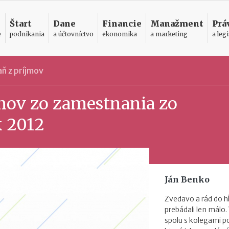
Štart
Dane
Financie
Manažment
Prá
e
podnikania
a účtovníctvo
ekonomika
a marketing
a legi
ň z príjmov
mov zo zamestnania zo
k 2012
Ján Benko
Zvedavo a rád do h
prebádali len málo.
spolu s kolegami 