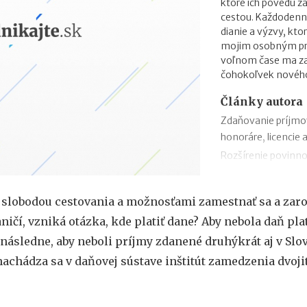
ktoré ich povedú 
cestou. Každodenn
dianie a výzvy, kto
mojim osobným prio
voľnom čase ma zau
čohokoľvek novéh
Články autora
Zdaňovanie príjmo
honoráre, licencie 
Rozšírenie povinno
zmeny v zábezpeke
Zdaňovanie príleži
 slobodou cestovania a možnosťami zamestnať sa a zaro
Zdaňovanie pri pres
ničí, vzniká otázka, kde platiť dane? Aby nebola daň plat
2018
 následne, aby neboli príjmy zdanené druhýkrát aj v Slo
Trojstranný obchod
nachádza sa v daňovej sústave inštitút zamedzenia dvoji
Daňový bonus na h
„Patent Box“ prine
príjmov