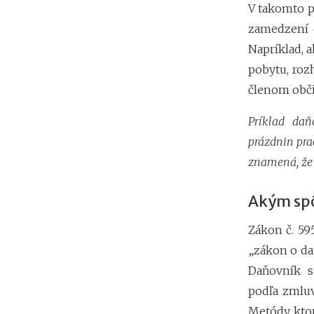
V takomto p
zamedzení d
Napríklad, 
pobytu, roz
členom obči
Príklad daň
prázdnin pra
znamená, že 
Akým spô
Zákon č. 59
„zákon o da
Daňovník 
podľa zmluv
Metódy, ktor