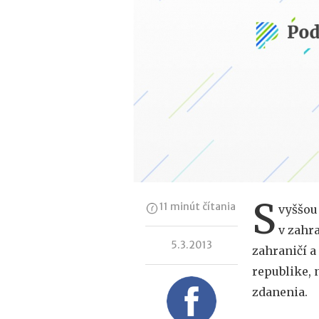
S
11 minút čítania
vyššou
v zahra
5.3.2013
zahraničí a
republike, 
zdanenia.