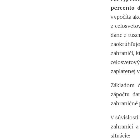
percento 
vypočíta ak
z celosveto
dane z tuze
zaokrúhľuj
zahraničí, 
celosvetový
zaplatenej v
Základom d
zápočtu da
zahraničné 
V súvislost
zahraničí 
situácie: