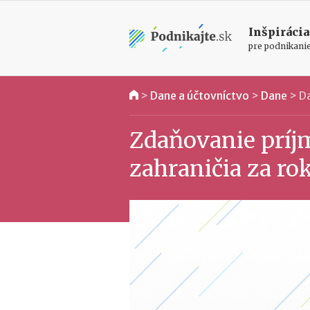
Inšpirácia
pre podnikani
>
Dane a účtovníctvo
>
Dane
>
Da
Zdaňovanie príj
zahraničia za ro