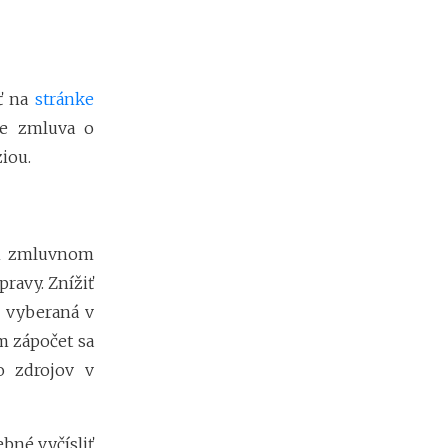
v
r
h
uť na
stránke
A
se zmluva o
k
o
iou.
p
r
e
v
m zmluvnom
e
r
ravy. Znížiť
i
 vyberaná v
ť
f
m zápočet sa
i
o zdrojov v
r
m
u
p
bné vyčísliť