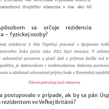
amedzení dvojitého zdanenia s viac ako 60
pôsobom sa určuje rezidencia
a – fyzickej osoby?
ovej rezidencie 1: Pán Úspešný pracoval v Spojenom kráľo
Severného Írska počas roka 2012 štyri mesiace. V zahran
 zahraničné poistenie a platil daň z príjmov. Keďže má tr
republike, je daňovníkom s neobmedzenou daňovou povinnos
anie a zdaňovať celosvetové príjmy bude v Slovenskej republik
Článok pokračuje pod reklamou
a postupovalo v prípade, ak by sa pán Úsp
rezidentom vo Veľkej Británii?