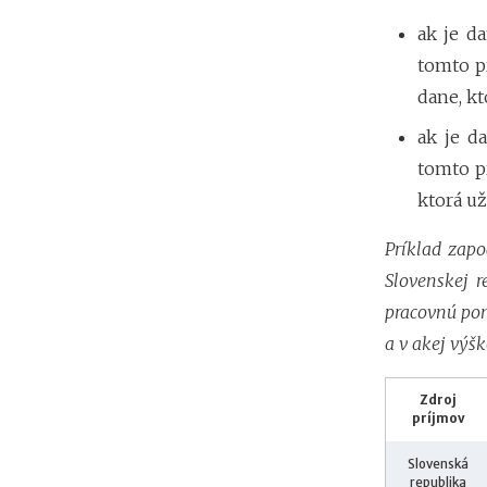
ak je d
tomto p
dane, kt
ak je d
tomto p
ktorá už
Príklad zapo
Slovenskej r
pracovnú pon
a v akej výš
Zdroj
príjmov
Slovenská
republika