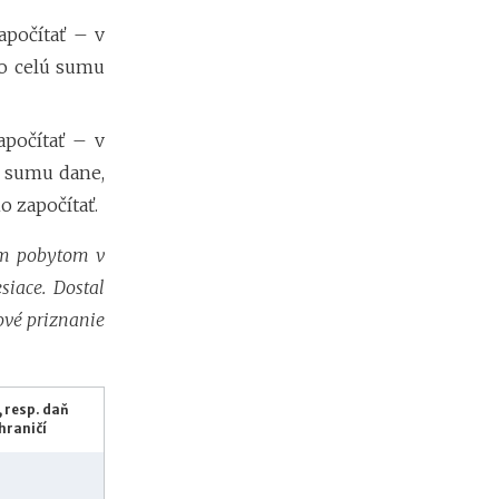
m
i
apočítať – v
e
 o celú sumu
n
?
apočítať – v
o sumu dane,
o započítať.
lým pobytom v
siace. Dostal
ové priznanie
 resp. daň
hraničí