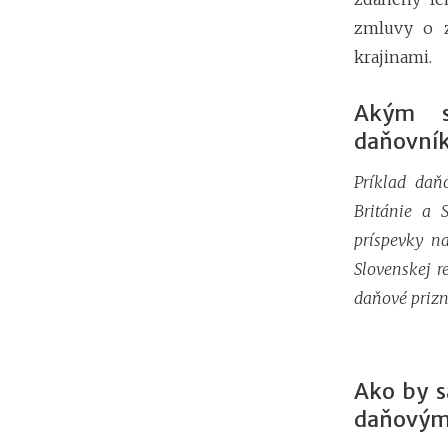
zmluvy o z
krajinami.
Akým s
daňovník
Príklad daň
Británie a 
príspevky na
Slovenskej 
daňové prizn
Ako by s
daňovým 