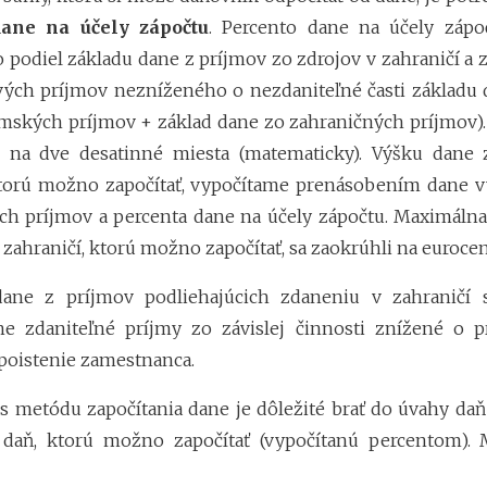
dane na účely zápočtu
. Percento dane na účely zápo
o podiel základu dane z príjmov zo zdrojov v zahraničí a 
vých príjmov nezníženého o nezdaniteľné časti základu 
mských príjmov + základ dane zo zahraničných príjmov).
e na dve desatinné miesta (matematicky). Výšku dane z
ktorú možno započítať, vypočítame prenásobením dane v
ch príjmov a percenta dane na účely zápočtu. Maximáln
 zahraničí, ktorú možno započítať, sa zaokrúhli na euroce
ane z príjmov podliehajúcich zdaneniu v zahraničí 
ne zdaniteľné príjmy zo závislej činnosti znížené o p
poistenie zamestnanca.
i s metódu započítania dane je dôležité brať do úvahy daň
a daň, ktorú možno započítať (vypočítanú percentom). 