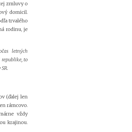
tej zmluvy o
e
h
ový domicil.
y
dľa trvalého
p
o
á rodinu, je
t
é
k
očas letných
y
o
republike, to
d
 SR.
1
.
1
.
2
v (ďalej len
0
2
len rámcovo.
7
márne vždy
:
ou krajinou.
n
á