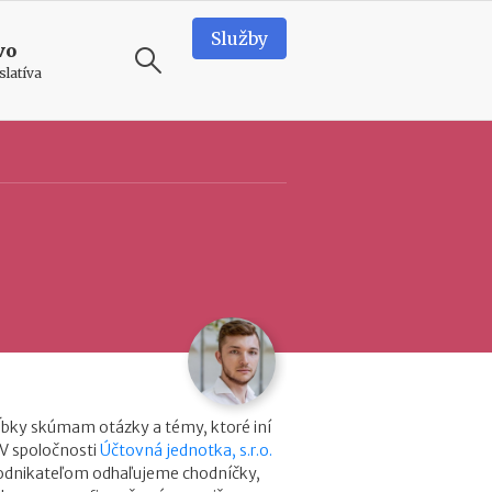
Služby
vo
slatíva
ODPORÚČAME
N
e
d
o
s
t
a
t
k
o
v
ĺbky skúmam otázky a témy, ktoré iní
é
 V spoločnosti
Účtovná jednotka, s.r.o.
p
podnikateľom odhaľujeme chodníčky,
r