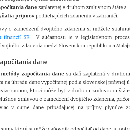
počítania dane
zaplatenej v druhom zmluvnom štáte a
ňatia príjmov
podliehajúcich zdaneniu v zahraničí.
uvy o zamedzení dvojitého zdanenia si môžete stiahn
a financií SR
. V súčasnosti je v legislatívnom proce
vojitého zdanenia medzi Slovenskou republikou a Malajz
apočítania dane
í metódy započítania dane
sa daň zaplatená v druho
ta na úhradu dane vypočítanej podľa slovenskej právnej úp
jviac sumou, ktorá môže byť v druhom zmluvnom štáte
íslušnou zmluvou o zamedzení dvojitého zdanenia, pričo
viac v sume dane pripadajúcej na príjmy plynúce z
 sumy, ktorú si môže daňovník odpočítať od dane, je potre