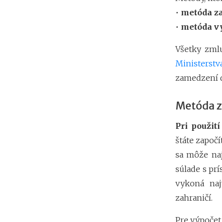
•
metóda za
•
metóda vy
Všetky zml
Ministerstv
zamedzení d
Metóda z
Pri použit
štáte započí
sa môže na
súlade s pr
vykoná naj
zahraničí.
Pre výpočet