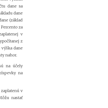
r
čtu dane sa
e
d
základu dane
i
dane (základ
n
v
 Percento za
e
aplatenej v
s
t
ypočítanej z
í
a výška dane
c
nty nahor.
i
o
u
sú na účely
d
ríspevky na
o
k
r
y
 zaplatenú v
p
Môžu nastať
t
o