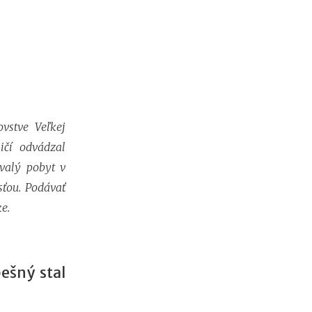
o
b
i
ť
?
N
vstve Veľkej
o
v
ičí odvádzal
é
valý pobyt v
p
o
ťou. Podávať
d
e.
m
i
e
n
k
ešný stal
y
p
r