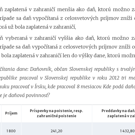
aň zaplatená v zahraničí menšia ako daň, ktorú možno z
rípade sa daň vypočítaná z celosvetových príjmov zníži
orá už bola zaplatená v zahraničí,
aň vyberaná v zahraničí vyššia ako daň, ktorú možno z
rípade sa daň vypočítaná z celosvetových príjmov zníži 
 bola zaplatená v zahraničí len do výšky dane, ktorú možn
čítania dane: Daňovník, občan Slovenskej republiky s trva
epublike pracoval v Slovenskej republike v roku 2012 tri me
uku pracovať v Írsku, kde pracoval 8 mesiacov. Kde podá daň
ke je daňová povinnosť?
Príspevky na poistenie, resp.
Preddavky na daň,
Príjem
zahraničné poistenie
zaplatená v za
1 800
241,20
1 432,80