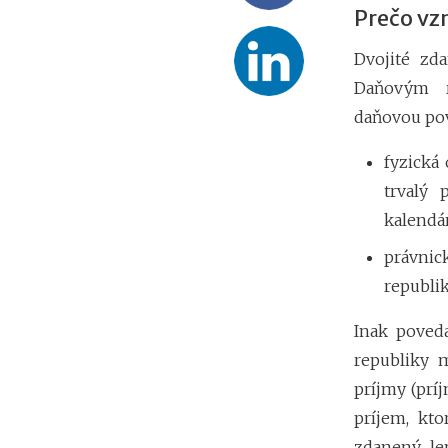
Prečo vz
Dvojité zd
Daňovým r
daňovou pov
fyzická
trvalý 
kalendá
právni
republik
Inak poved
republiky 
príjmy (príj
príjem, kto
zdanený le