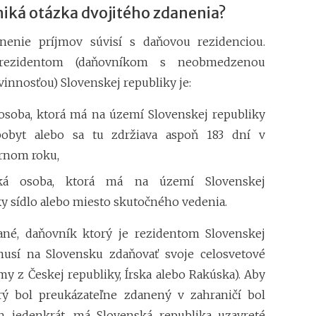
niká otázka dvojitého zdanenia?
Superodpočet nákl
1.1.2018 na 100 %
anenie príjmov súvisí s daňovou rezidenciou.
Daňové tajomstvo 
ezidentom (daňovníkom s neobmedzenou
Záväzné stanoviská
innosťou) Slovenskej republiky je:
 osoba, ktorá má na území Slovenskej republiky
pobyt alebo sa tu zdržiava aspoň 183 dní v
rnom roku,
cká osoba, ktorá má na území Slovenskej
y sídlo alebo miesto skutočného vedenia.
ané, daňovník ktorý je rezidentom Slovenskej
musí na Slovensku zdaňovať svoje celosvetové
my z Českej republiky, Írska alebo Rakúska). Aby
rý bol preukázateľne zdanený v zahraničí bol
n jedenkrát, má Slovenská republika uzavreté