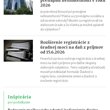
prenájmu nehnuteľnosti v roku
2026
Je potrebná živnosť pri prenájme
nehnuteľnosti? Platia sa z prenájmu sociálne a
zdravotné odvody? Musíte sa registrovať na
daňovom úrade a čo všetko je možné uplatniť
do výdavkov?
Rozšírenie registrácie z
úradnej moci na daň z príjmov
od 15.6.2026
Finančná správa rozširuje registráciu z úradnej
moci na daň z príjmov pre ďalšie skupiny
daňových subjektov. Tieto subjekty už nebudú
musieť predkladať formulár Žiadosť o
registráciu, oznámenie zmien a žiadosť o
zrušenie registrácie.
Inšpirácia
pre podnikanie
Budovanie značky v tabu odvetví: keď spojenie dizajnu,