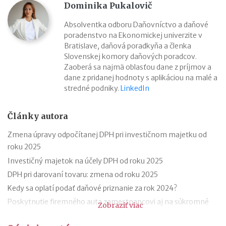
Dominika Pukalovič
Absolventka odboru Daňovníctvo a daňové
poradenstvo na Ekonomickej univerzite v
Bratislave, daňová poradkyňa a členka
Slovenskej komory daňových poradcov.
Zaoberá sa najmä oblasťou dane z príjmov a
dane z pridanej hodnoty s aplikáciou na malé a
stredné podniky.
LinkedIn
Články autora
Zmena úpravy odpočítanej DPH pri investičnom majetku od
roku 2025
Investičný majetok na účely DPH od roku 2025
DPH pri darovaní tovaru: zmena od roku 2025
Kedy sa oplatí podať daňové priznanie za rok 2024?
Poskytnutie firemného auta zamestnancovi aj na súkromné
Zobraziť viac
účely od 1.1.2025