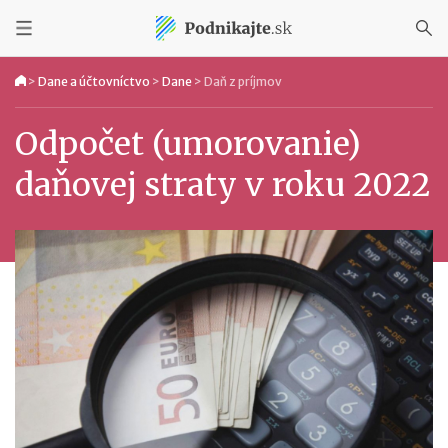
>
Dane a účtovníctvo
>
Dane
>
Daň z príjmov
Odpočet (umorovanie)
daňovej straty v roku 2022