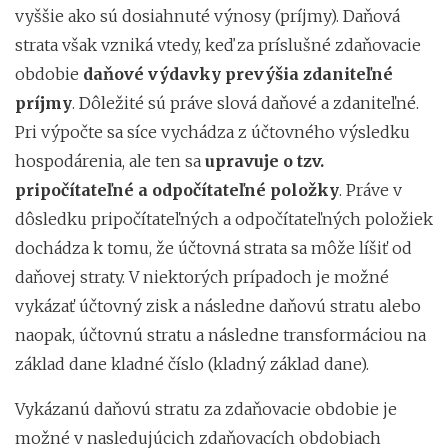
vyššie ako sú dosiahnuté výnosy (príjmy). Daňová
strata však vzniká vtedy, keď za príslušné zdaňovacie
obdobie
daňové výdavky prevýšia zdaniteľné
príjmy
. Dôležité sú práve slová daňové a zdaniteľné.
Pri výpočte sa síce vychádza z účtovného výsledku
hospodárenia, ale ten sa
upravuje o tzv.
pripočítateľné a odpočítateľné položky
. Práve v
dôsledku pripočítateľných a odpočítateľných položiek
dochádza k tomu, že účtovná strata sa môže líšiť od
daňovej straty. V niektorých prípadoch je možné
vykázať účtovný zisk a následne daňovú stratu alebo
naopak, účtovnú stratu a následne transformáciou na
základ dane kladné číslo (kladný základ dane).
Vykázanú daňovú stratu za zdaňovacie obdobie je
možné v nasledujúcich zdaňovacích obdobiach