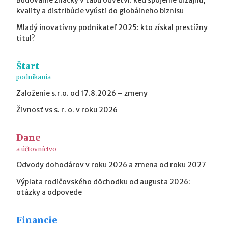
kvality a distribúcie vyústi do globálneho biznisu
Mladý inovatívny podnikateľ 2025: kto získal prestížny
titul?
Štart
podnikania
Založenie s.r.o. od 17.8.2026 – zmeny
Živnosť vs s. r. o. v roku 2026
Dane
a účtovníctvo
Odvody dohodárov v roku 2026 a zmena od roku 2027
Výplata rodičovského dôchodku od augusta 2026:
otázky a odpovede
Financie