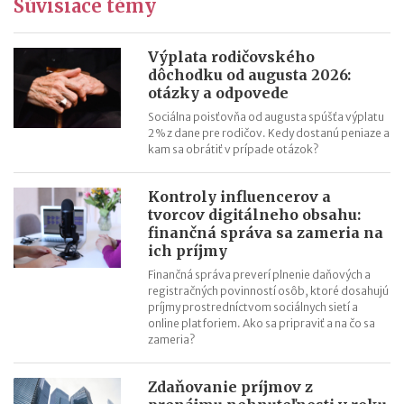
Súvisiace témy
Oslobodenie zamestnaneckých akcií a podielov (ESOP) od roku
2024
Registrácia pre DPH od roku 2025
Výplata rodičovského
dôchodku od augusta 2026:
Rekreačné poukazy (príspevok) v roku 2024
otázky a odpovede
Predaj obchodného podielu oslobodený od dane od roku 2024
Sociálna poisťovňa od augusta spúšťa výplatu
Bezpečný prístav v transferovom oceňovaní od roku 2023
2 % z dane pre rodičov. Kedy dostanú peniaze a
kam sa obrátiť v prípade otázok?
Kontroly influencerov a
tvorcov digitálneho obsahu:
finančná správa sa zameria na
ich príjmy
Finančná správa preverí plnenie daňových a
registračných povinností osôb, ktoré dosahujú
príjmy prostredníctvom sociálnych sietí a
online platforiem. Ako sa pripraviť a na čo sa
zameria?
Zdaňovanie príjmov z