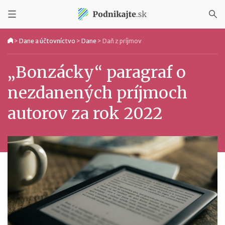
>
Dane a účtovníctvo
>
Dane
>
Daň z príjmov
„Bonzácky“ paragraf o
nezdanených príjmoch
autorov za rok 2022