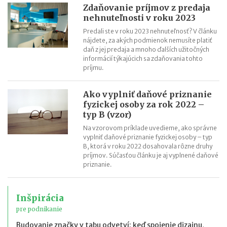
Zdaňovanie príjmov z predaja
nehnuteľnosti v roku 2023
Predali ste v roku 2023 nehnuteľnosť? V článku
nájdete, za akých podmienok nemusíte platiť
daň z jej predaja a mnoho ďalších užitočných
informácií týkajúcich sa zdaňovania tohto
príjmu.
Ako vyplniť daňové priznanie
fyzickej osoby za rok 2022 –
typ B (vzor)
Na vzorovom príklade uvedieme, ako správne
vyplniť daňové priznanie fyzickej osoby – typ
B, ktorá v roku 2022 dosahovala rôzne druhy
príjmov. Súčasťou článku je aj vyplnené daňové
priznanie.
Inšpirácia
pre podnikanie
Budovanie značky v tabu odvetví: keď spojenie dizajnu,