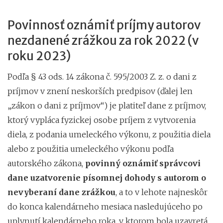
Povinnosť oznámiť príjmy autorov
nezdanené zrážkou za rok 2022 (v
roku 2023)
Podľa § 43 ods. 14 zákona č. 595/2003 Z. z. o dani z
príjmov v znení neskorších predpisov (ďalej len
„zákon o dani z príjmov“) je platiteľ dane z príjmov,
ktorý vypláca fyzickej osobe príjem z vytvorenia
diela, z podania umeleckého výkonu, z použitia diela
alebo z použitia umeleckého výkonu podľa
autorského zákona,
povinný oznámiť správcovi
dane uzatvorenie písomnej dohody s autorom o
nevyberaní dane zrážkou
, a to v lehote najneskôr
do konca kalendárneho mesiaca nasledujúceho po
uplynutí kalendárneho roka, v ktorom bola uzavretá.