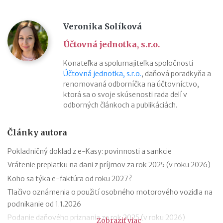
Veronika Solíková
Účtovná jednotka, s.r.o.
Konateľka a spolumajiteľka spoločnosti
Účtovná jednotka, s.r.o.
, daňová poradkyňa a
renomovaná odborníčka na účtovníctvo,
ktorá sa o svoje skúsenosti rada delí v
odborných článkoch a publikáciách.
Články autora
Pokladničný doklad z e-Kasy: povinnosti a sankcie
Vrátenie preplatku na dani z príjmov za rok 2025 (v roku 2026)
Koho sa týka e-faktúra od roku 2027?
Tlačivo oznámenia o použití osobného motorového vozidla na
podnikanie od 1.1.2026
Podanie daňového priznania za rok 2025 (v roku 2026)
Zobraziť viac