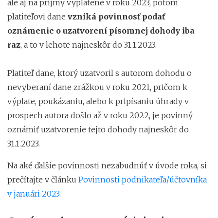
ale aj na príjmy vyplatené v roku 2023, potom
platiteľovi dane
vzniká povinnosť podať
oznámenie o uzatvorení písomnej dohody iba
raz
, a to v lehote najneskôr do 31.1.2023.
Platiteľ dane, ktorý uzatvoril s autorom dohodu o
nevyberaní dane zrážkou v roku 2021, pričom k
výplate, poukázaniu, alebo k pripísaniu úhrady v
prospech autora došlo až v roku 2022, je povinný
oznámiť uzatvorenie tejto dohody najneskôr do
31.1.2023.
Na aké ďalšie povinnosti nezabudnúť v úvode roka, si
prečítajte v článku
Povinnosti podnikateľa/účtovníka
v januári 2023
.