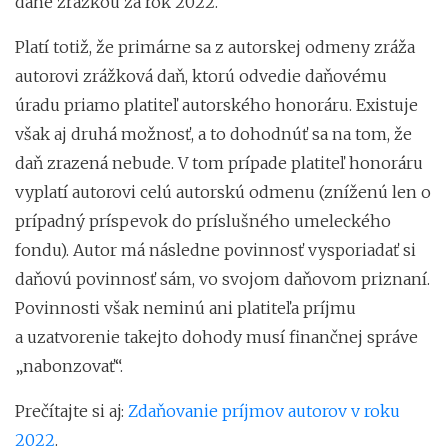
dane zrážkou za rok 2022.
Platí totiž, že primárne sa z autorskej odmeny zráža
autorovi zrážková daň, ktorú odvedie daňovému
úradu priamo platiteľ autorského honoráru. Existuje
však aj druhá možnosť, a to dohodnúť sa na tom, že
daň zrazená nebude. V tom prípade platiteľ honoráru
vyplatí autorovi celú autorskú odmenu (zníženú len o
prípadný príspevok do príslušného umeleckého
fondu). Autor má následne povinnosť vysporiadať si
daňovú povinnosť sám, vo svojom daňovom priznaní.
Povinnosti však neminú ani platiteľa príjmu
a uzatvorenie takejto dohody musí finančnej správe
„nabonzovať“.
Prečítajte si aj:
Zdaňovanie príjmov autorov v roku
2022
.