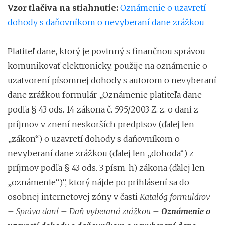
Vzor tlačiva na stiahnutie:
Oznámenie o uzavretí
dohody s daňovníkom o nevyberaní dane zrážkou
Platiteľ dane, ktorý je povinný s finančnou správou
komunikovať elektronicky, použije na oznámenie o
uzatvorení písomnej dohody s autorom o nevyberaní
dane zrážkou formulár „Oznámenie platiteľa dane
podľa § 43 ods. 14 zákona č. 595/2003 Z. z. o dani z
príjmov v znení neskorších predpisov (ďalej len
„zákon“) o uzavretí dohody s daňovníkom o
nevyberaní dane zrážkou (ďalej len „dohoda“) z
príjmov podľa § 43 ods. 3 písm. h) zákona (ďalej len
„oznámenie“)“, ktorý nájde po prihlásení sa do
osobnej internetovej zóny v časti
Katalóg formulárov
– Správa daní – Daň vyberaná zrážkou –
Oznámenie o