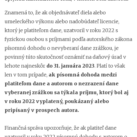
Znamená to, že ak objednávateľ diela alebo
umeleckého výkonu alebo nadobúdateľ licencie,
ktorý je platiteľom dane, uzatvoril v roku 2022 s
fyzickou osobou s príjmami podľa autorského zákona
písomnú dohodu o nevyberaní dane zrážkou, je
povinný túto skutočnosť oznámiť na daňový úrad v
lehote najneskôr
do 31. januára 2023
. Platí to však
len v tom prípade,
ak písomná dohoda medzi
platiteľom dane a autorom o nezrazení dane
vyberanej zrážkou sa týkala príjmu, ktorý bol aj
v roku 2022 vyplatený, poukázaný alebo
pripísaný v prospech autora.
Finančná správa upozorňuje, že ak platiteľ dane
uzatvoril v roku 2022 písomnú dohodu s autorom o