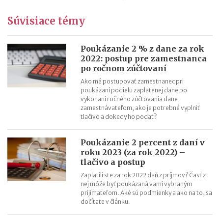
Zmeny v evidencii tržieb od roku 2026
Súvisiace témy
Stravné (diéty) od 1.12.2025
Zmeny v sociálnom poistení SZČO od 1.1.2026
Odvodová odpočítateľná položka z príjmu trénerov od 1.1.2026
Poukázanie 2 % z dane za rok
2022: postup pre zamestnanca
11 mýtov o dôchodkoch
po ročnom zúčtovaní
Ako má postupovať zamestnanec pri
poukázaní podielu zaplatenej dane po
vykonaní ročného zúčtovania dane
zamestnávateľom, ako je potrebné vyplniť
tlačivo a dokedy ho podať?
Poukázanie 2 percent z daní v
roku 2023 (za rok 2022) –
tlačivo a postup
Zaplatili ste za rok 2022 daň z príjmov? Časť z
nej môže byť poukázaná vami vybraným
prijímateľom. Aké sú podmienky a ako na to, sa
dočítate v článku.