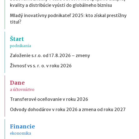
kvality a distribúcie vyústi do globálneho biznisu
Mladý inovatívny podnikateľ 2025: kto získal prestížny
titul?
Štart
podnikania
Založenie s.r.o. od 17.8.2026 – zmeny
Živnosť vs s. r. o. v roku 2026
Dane
a účtovníctvo
Transferové oceňovanie v roku 2026
Odvody dohodárov v roku 2026 a zmena od roku 2027
Financie
ekonomika