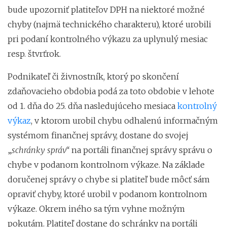
bude upozorniť platiteľov DPH na niektoré možné
chyby (najmä technického charakteru), ktoré urobili
pri podaní kontrolného výkazu za uplynulý mesiac
resp. štvrťrok.
Podnikateľ či živnostník, ktorý po skončení
zdaňovacieho obdobia podá za toto obdobie v lehote
od 1. dňa do 25. dňa nasledujúceho mesiaca
kontrolný
výkaz
, v ktorom urobil chybu odhalenú informačným
systémom finančnej správy, dostane do svojej
„
schránky správ“
na portáli finančnej správy správu o
chybe v podanom kontrolnom výkaze. Na základe
doručenej správy o chybe si platiteľ bude môcť sám
opraviť chyby, ktoré urobil v podanom kontrolnom
výkaze. Okrem iného sa tým vyhne možným
pokutám. Platiteľ dostane do schránky na portáli