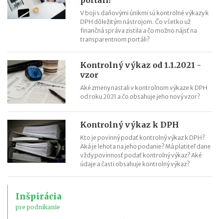
V boji s daňovými únikmi sú kontrolné výkazy k
DPH dôležitým nástrojom. Čo všetko už
finančná správa zistila a čo možno nájsť na
transparentnom portáli?
Kontrolný výkaz od 1.1.2021 -
vzor
Aké zmeny nastali v kontrolnom výkaze k DPH
od roku 2021 a čo obsahuje jeho nový vzor?
Kontrolný výkaz k DPH
Kto je povinný podať kontrolný výkaz k DPH?
Aká je lehota na jeho podanie? Má platiteľ dane
vždy povinnosť podať kontrolný výkaz? Aké
údaje a časti obsahuje kontrolný výkaz?
Inšpirácia
pre podnikanie