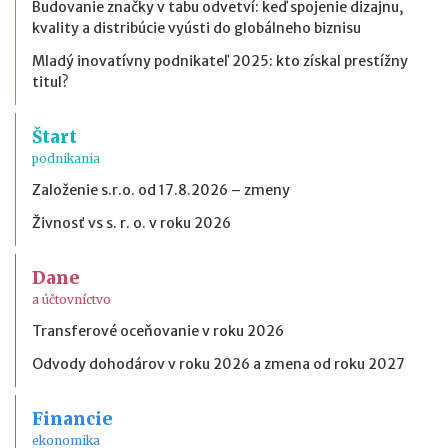
Budovanie značky v tabu odvetví: keď spojenie dizajnu,
kvality a distribúcie vyústi do globálneho biznisu
Mladý inovatívny podnikateľ 2025: kto získal prestížny
titul?
Štart
podnikania
Založenie s.r.o. od 17.8.2026 – zmeny
Živnosť vs s. r. o. v roku 2026
Dane
a účtovníctvo
Transferové oceňovanie v roku 2026
Odvody dohodárov v roku 2026 a zmena od roku 2027
Financie
ekonomika