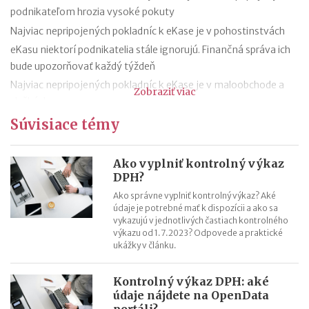
podnikateľom hrozia vysoké pokuty
Najviac nepripojených pokladníc k eKase je v pohostinstvách
eKasu niektorí podnikatelia stále ignorujú. Finančná správa ich
bude upozorňovať každý týždeň
Najviac nepripojených pokladníc k eKase je v maloobchode a
Zobraziť viac
službách
80 tisíc pokladníc ešte nie je pripojených na ekasu, najviac z
Súvisiace témy
Bratislavského kraja
50-tisíc podnikateľom, ktorí nemajú ekasu finančná správa
Ako vyplniť kontrolný výkaz
pošle upozornenia
DPH?
Takmer tretina maloobchodníkov ešte nemá eKasu
Ako správne vyplniť kontrolný výkaz? Aké
údaje je potrebné mať k dispozícii a ako sa
Finančná správa kontroluje pokladnice aj rekreačné príspevky
vykazujú v jednotlivých častiach kontrolného
Zavedenie eKasy sa odkladá do januára 2020
výkazu od 1.7.2023? Odpovede a praktické
ukážky v článku.
TAXANA – chatbot, ktorý bude radiť daňovníkom
Kontrolný výkaz DPH: aké
údaje nájdete na OpenData
portáli?