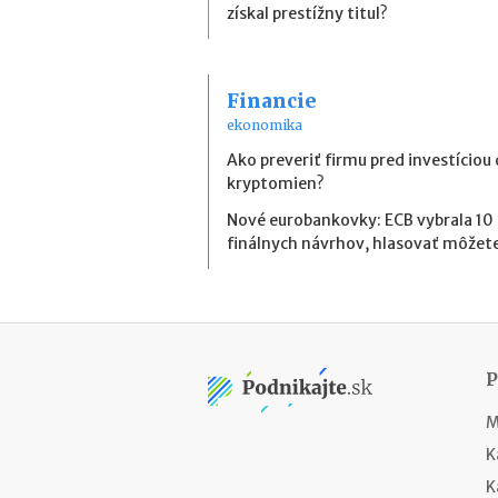
získal prestížny titul?
Financie
ekonomika
Ako preveriť firmu pred investíciou
kryptomien?
Nové eurobankovky: ECB vybrala 10
finálnych návrhov, hlasovať môžete
M
K
K