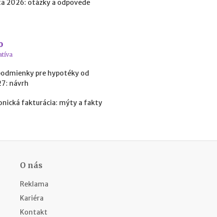
a 2026: otázky a odpovede
a
c
ľ
u
d
o
í
atíva
a
k
podmienky pre hypotéky od
o
27: návrh
ľ
k
onická fakturácia: mýty a fakty
o
m
ô
ž
e
t
O nás
e
z
Reklama
a
r
Kariéra
o
Kontakt