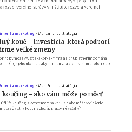
nikateľskom centre a medzinárodným projektom
rozvoj verejnej správy v Inštitúte rozvoja verejnej
ment a marketing
-
Manažment a stratégia
lný kouč – investícia, ktorá podporí
firme veľké zmeny
 princípy môže využiť akákoľvek firma a s ich uplatnením pomáha
 kouč. Čo je jeho úlohou a aký prínos má pre konkrétnu spoločnosť?
ment a marketing
-
Manažment a stratégia
e koučing - ako vám môže pomôcť
slúži life koučing, akým témam sa venuje a ako môže vyriešenie
mu cez životný koučing zlepšiť pracovné vzťahy?