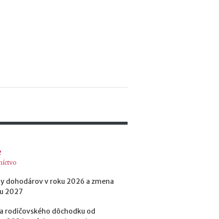
e
s
i
e
2
0
2
6
:
k
d
e
c
h
ý
e
b
níctvo
a
n
y dohodárov v roku 2026 a zmena
a
ku 2027
j
v
a rodičovského dôchodku od
i