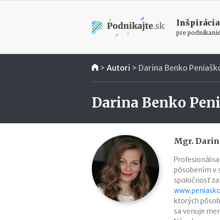
Inšpirácia
pre podnikani
>
Autori
>
Darina Benko Peniašk
Darina Benko Pen
Mgr. Dari
Profesionálna 
pôsobením v s
spoločnosť zam
www.peniasko
ktorých pôsobi
sa venuje men