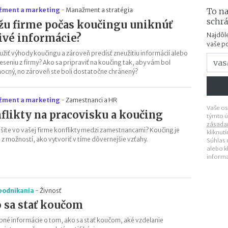
To na
ment a marketing
-
Manažment a stratégia
schr
u firme počas koučingu uniknúť
Najdôle
livé informácie?
vaše p
užiť výhody koučingu a zároveň predísť zneužitiu informácií alebo
neseniu z firmy? Ako sa pripraviť na koučing tak, aby vám bol
cný, no zároveň ste boli dostatočne chránený?
ment a marketing
-
Zamestnanci a HR
Vaše os
flikty na pracovisku a koučing
týmto ú
zásada
ešite vo vašej firme konflikty medzi zamestnancami? Koučing je
kliknut
 z možností, ako vytvoriť v tíme dôvernejšie vzťahy.
Súhlas
alebo k
inform
 podnikania
-
Živnosť
 sa stať koučom
né informácie o tom, ako sa stať koučom, aké vzdelanie