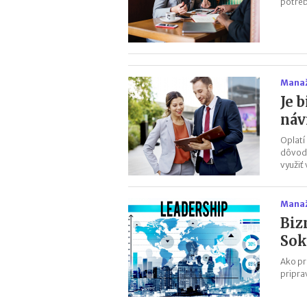
potrebu
Manaž
Je 
náv
Oplatí
dôvodo
využiť 
Manaž
Biz
Sok
Ako pr
pripra