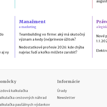
august
Manažment
Práv
a marketing
a legisl
 do
Teambuilding vo firme: aký má skutočný
Nové 
význam a kedy (ne)prinesie úžitok?
1.1.20
Nedostatkové profesie 2026: kde chýba
Elektr
 aj vy
najviac ľudí a koľko môžete zarobiť?
Pomôcky
Informácie
zdová kalkulačka
Úrady
alkulačka cestovných náhrad
Newsletter
alkulačka paušálnych výdavkov