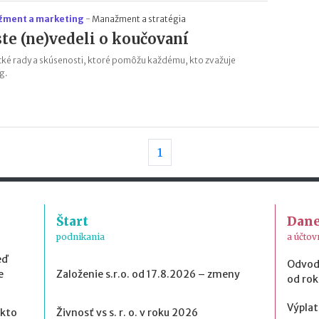
ment a marketing
-
Manažment a stratégia
ste (ne)vedeli o koučovaní
cké rady a skúsenosti, ktoré pomôžu každému, kto zvažuje
g.
1
Štart
Dan
podnikania
a účtov
eď
Odvod
e
Založenie s.r.o. od 17.8.2026 – zmeny
od ro
Výplat
 kto
Živnosť vs s. r. o. v roku 2026