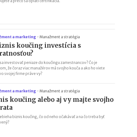
jete a prečo sa oplatí certifikácia.
ment a marketing
-
Manažment a stratégia
biznis koučing investícia s
ratnosťou?
 sa investovať peniaze do koučingu zamestnancov? Čo je
m, že čoraz viac manažérov má svojho kouča a ako ho viete
vo svojej firme práve vy?
ment a marketing
-
Manažment a stratégia
nis koučing alebo aj vy majte svojho
rata
ebieha biznis koučing, čo od neho očakávať a na čo treba byť
vený?