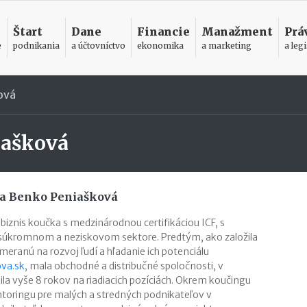
Štart
Dane
Financie
Manažment
Prá
e
podnikania
a účtovníctvo
ekonomika
a marketing
a legi
ová
iašková
na Benko Peniašková
biznis koučka s medzinárodnou certifikáciou ICF, s
úkromnom a neziskovom sektore. Predtým, ako založila
eranú na rozvoj ľudí a hľadanie ich potenciálu
va.sk
, mala obchodné a distribučné spoločnosti, v
la vyše 8 rokov na riadiacich pozíciách. Okrem koučingu
toringu pre malých a stredných podnikateľov v