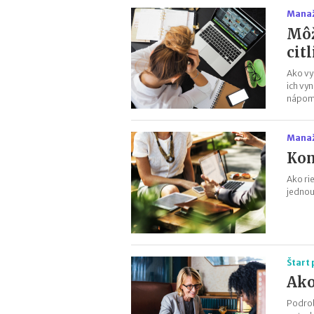
Manaž
Môž
cit
Ako vy
ich vy
nápomo
Manaž
Kon
Ako ri
jednou
Štart
Ako
Podrob