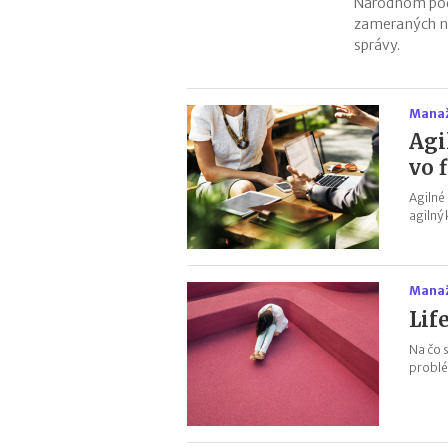
Národnom pod
zameraných na 
správy.
Manaž
Agi
vo 
Agilné
agilný
Manaž
Lif
Na čo 
problé