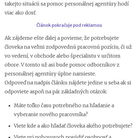
takejto situácii sa pomoc personálnej agentúry hodí
viac ako dosť.
Článok pokračuje pod reklamou
Ak zájdeme ešte ďalej a povieme, že potrebujete
človeka na veľmi zodpovednú pracovnú pozíciu, či už
vo vedení, v obchode alebo špecialistu v určitom
obore. V tomto už asi bude pomoc odborníkov z
personálnej agentúry úplne namieste.
Odpoveď na nadpis článku nájdete jedine u seba ak si
odpoviete aspoň na pár základných otázok:
Máte toľko času potrebného na hľadanie a
vyberanie nového pracovníka?
Viete kde a ako hľadať človeka akého potrebujete?
Viete pri pohovoroch posúdiť osobnosť a