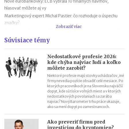
Nové eurobankovky: ECB vybrala 10 finálnych návrhov,
hlasovať môžete aj vy
Marketingový expert Michal Pastier: čo rozhoduje o úspechu
značky?
Zobraziť viac
Nová metodika k rovnakému odmeňovaniu: ako postupovať pri
hodnotení pracovných miest
Súvisiace témy
Kontroly odpočtu DPH pri autách na podnikanie
Kontroly influencerov a tvorcov digitálneho obsahu: finančná
Nedostatkové profesie 2026:
správa sa zameria na ich príjmy
kde chýba najviac ľudí a koľko
môžete zarobiť?
Zmeny v e-faktúre: štát ju opravuje ešte pred zavedením
VÚB mení podmienky firemných debetných a kreditných kariet
Niektoré profesie majú stovky uchádzačov, iné
firmy nevedia pozície obsadiť celé mesiace. Po
od 1.7.2026
ktorých pracovníkoch je na Slovensku najväčší
Mýty o dôchodkovej prognóze a riešenie sporných situácií
dopyt, kde sú tisíce voľných miest a v ktorých
nedostatkových povolaniach sa zarába
Kedy vznikajú absolventom škôl povinnosti voči Sociálnej
najviac? Nový Barometer trhu práce ukazuje,
poisťovni?
ako sa mení dopyt po zamestnancoch.
Ako preveriť firmu pred
investíciou do kryptomien?