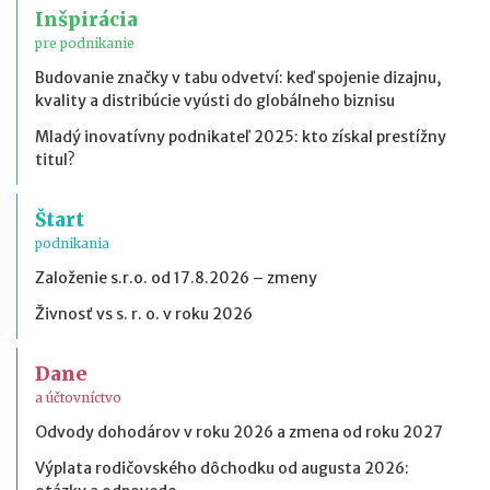
Inšpirácia
pre podnikanie
Budovanie značky v tabu odvetví: keď spojenie dizajnu,
kvality a distribúcie vyústi do globálneho biznisu
Mladý inovatívny podnikateľ 2025: kto získal prestížny
titul?
Štart
podnikania
Založenie s.r.o. od 17.8.2026 – zmeny
Živnosť vs s. r. o. v roku 2026
Dane
a účtovníctvo
Odvody dohodárov v roku 2026 a zmena od roku 2027
Výplata rodičovského dôchodku od augusta 2026: