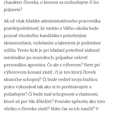
charakter človeka, o ktorom sa rozhodujete či ho
prijmete?
Ak už však hľadáte administratívneho pracovníka
pravdepodobnosť, že niekto z Vášho okolia bude
poznať vhodného kandidáta s potrebnými
skúsenosťami, vzdelaním a talentom je podstatne
nižšia. Tento krát je pri hľadaní potrebné siahnuť
minimálne po inzerátoch, prípadne osloviť
personálnu agentúru. Čo ale s výberom? Viete pri
výberovom konaní zistiť , či je ten ktorý človek
skutočne schopný? Či bude vedieť svoju budúcu
prácu vykonávať tak ako si to predstavujete a
požadujete? Či bude mať schopnosti a vlastnosti,
ktoré sú pre Vás dôležité? Poznáte spôsoby ako toto
všetko o človeku zistiť? Máte čas sa ich naučiť? V