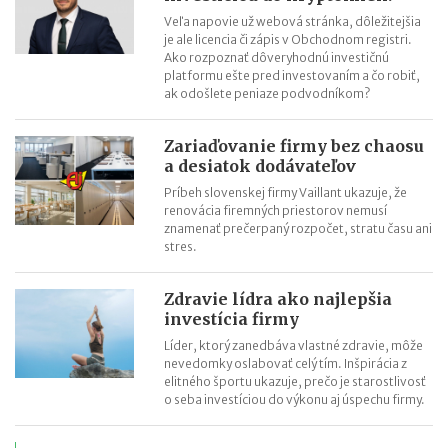
Veľa napovie už webová stránka, dôležitejšia
je ale licencia či zápis v Obchodnom registri.
Ako rozpoznať dôveryhodnú investičnú
platformu ešte pred investovaním a čo robiť,
ak odošlete peniaze podvodníkom?
Zariaďovanie firmy bez chaosu
a desiatok dodávateľov
Príbeh slovenskej firmy Vaillant ukazuje, že
renovácia firemných priestorov nemusí
znamenať prečerpaný rozpočet, stratu času ani
stres.
Zdravie lídra ako najlepšia
investícia firmy
Líder, ktorý zanedbáva vlastné zdravie, môže
nevedomky oslabovať celý tím. Inšpirácia z
elitného športu ukazuje, prečo je starostlivosť
o seba investíciou do výkonu aj úspechu firmy.