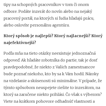
tipy na schopných pracovníkov v tom či onom
odbore. Podáte inzerát do novín alebo na nejaký
pracovný portál, na ktorých si ľudia hľadajú prácu,
alebo oslovíte personálnu agentúru.
Ktorý spôsob je najlepší? Ktorý najlacnejší? Ktorý
najefektívnejší?
Podľa mňa na tieto otázky neexistuje jednoznačná
odpoveď. Ak hľadáte robotníka do partie, tak je dosť
pravdepodobné, že niekto z Vašich zamestnancov
bude poznať niekoho, kto by sa k Vám hodil. Nároky
na vzdelanie a skúsenosti sú minimálne. V prípade, že
týmto spôsobom neuspejete riešite to inzerátom, na
ktorý sa zaručene niekto prihlási. Čo však s výberom?
Viete na krátkom pohovore odhadnúť vlastnosti a