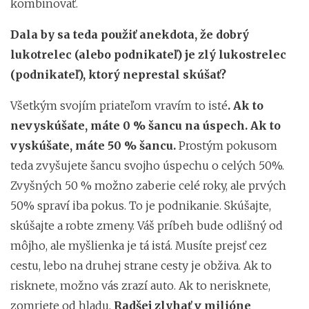
kombinovať.
Dala by sa teda použiť anekdota, že dobrý
lukotrelec (alebo podnikateľ) je zlý lukostrelec
(podnikateľ), ktorý neprestal skúšať?
Všetkým svojím priateľom vravím to isté
. Ak to
nevyskúšate, máte 0 % šancu na úspech. Ak to
vyskúšate, máte 50 % šancu.
Prostým pokusom
teda zvyšujete šancu svojho úspechu o celých 50%.
Zvyšných 50 % možno zaberie celé roky, ale prvých
50% spraví iba pokus. To je podnikanie. Skúšajte,
skúšajte a robte zmeny. Váš príbeh bude odlišný od
môjho, ale myšlienka je tá istá. Musíte prejsť cez
cestu, lebo na druhej strane cesty je obživa. Ak to
risknete, možno vás zrazí auto. Ak to nerisknete,
zomriete od hladu.
Radšej zlyhať v milióne