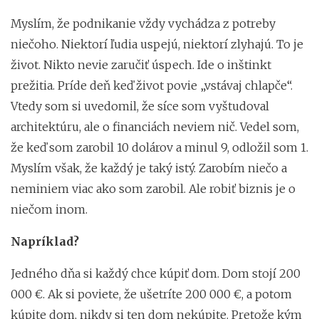
Myslím, že podnikanie vždy vychádza z potreby
niečoho. Niektorí ľudia uspejú, niektorí zlyhajú. To je
život. Nikto nevie zaručiť úspech. Ide o inštinkt
prežitia. Príde deň keď život povie „vstávaj chlapče“.
Vtedy som si uvedomil, že síce som vyštudoval
architektúru, ale o financiách neviem nič. Vedel som,
že keď som zarobil 10 dolárov a minul 9, odložil som 1.
Myslím však, že každý je taký istý. Zarobím niečo a
neminiem viac ako som zarobil. Ale robiť biznis je o
niečom inom.
Napríklad?
Jedného dňa si každý chce kúpiť dom. Dom stojí 200
000 €. Ak si poviete, že ušetríte 200 000 €, a potom
kúpite dom, nikdy si ten dom nekúpite. Pretože kým