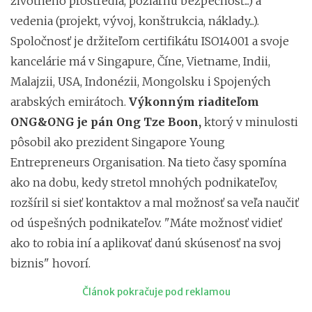
životného prostredia, požiarnu bezpečnosť...) a
vedenia (projekt, vývoj, konštrukcia, náklady...).
Spoločnosť je držiteľom certifikátu ISO14001 a svoje
kancelárie má v Singapure, Číne, Vietname, Indii,
Malajzii, USA, Indonézii, Mongolsku i Spojených
arabských emirátoch.
Výkonným riaditeľom
ONG&ONG je pán Ong Tze Boon,
ktorý v minulosti
pôsobil ako prezident Singapore Young
Entrepreneurs Organisation. Na tieto časy spomína
ako na dobu, kedy stretol mnohých podnikateľov,
rozšíril si sieť kontaktov a mal možnosť sa veľa naučiť
od úspešných podnikateľov. "Máte možnosť vidieť
ako to robia iní a aplikovať danú skúsenosť na svoj
biznis" hovorí.
Článok pokračuje pod reklamou