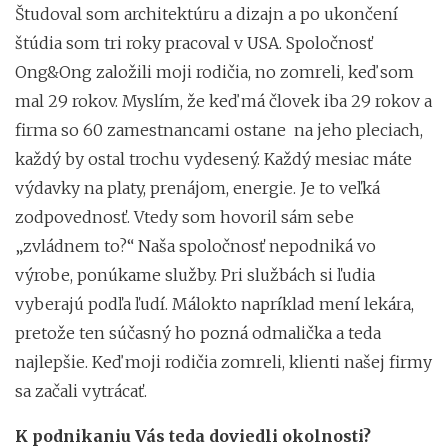
Študoval som architektúru a dizajn a po ukončení
štúdia som tri roky pracoval v USA. Spoločnosť
Ong&Ong založili moji rodičia, no zomreli, keď som
mal 29 rokov. Myslím, že keď má človek iba 29 rokov a
firma so 60 zamestnancami ostane na jeho pleciach,
každý by ostal trochu vydesený. Každý mesiac máte
výdavky na platy, prenájom, energie. Je to veľká
zodpovednosť. Vtedy som hovoril sám sebe
„zvládnem to?“ Naša spoločnosť nepodniká vo
výrobe, ponúkame služby. Pri službách si ľudia
vyberajú podľa ľudí. Málokto napríklad mení lekára,
pretože ten súčasný ho pozná odmalička a teda
najlepšie. Keď moji rodičia zomreli, klienti našej firmy
sa začali vytrácať.
K podnikaniu Vás teda doviedli okolnosti?