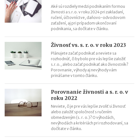
Lucia Pašková (Curaprox): Hľadajte nové veci, nové spôsoby a
Aké sú rozdiely medzi podnikaním formou
nové cesty
živnosti a s.r.o. v roku 2024 pri zakladaní,
ručení, účtovníctve, daňovo-odvodovom
zaťažení, aj pri prípadom ukončovaní
podnikania, sa dočítate v článku.
Živnosť vs. s. r. o. v roku 2023
Plánujete začať podnikať a neviete sa
rozhodnúť, či by bolo pre vás lepšie založiť
s.r.o., alebo začať podnikať ako živnostník?
Porovnanie, výhody aj nevýhody vám
prinášame v tomto článku.
Porovnanie živnosti a s. r. o. v
roku 2022
Neviete, či je pre vás lepšie zvoliť si živnosť
alebo založiť spoločnosť s ručením
obmedzeným (s. r. o.)? O výhodách,
nevýhodách a kritériách pri rozhodovaní, sa
dočítate v článku.