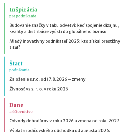
Inšpirácia
pre podnikanie
Budovanie značky v tabu odvetví: keď spojenie dizajnu,
kvality a distribúcie vyústi do globálneho biznisu
Mladý inovatívny podnikateľ 2025: kto získal prestížny
titul?
Štart
podnikania
Založenie s.r.o. od 17.8.2026 – zmeny
Živnosť vs s. r. o. v roku 2026
Dane
a účtovníctvo
Odvody dohodárov v roku 2026 a zmena od roku 2027
Výplata rodičovského dôchodku od augusta 2026: