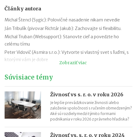
Články autora
Michal Štencl (Sygic): Polovičné nasadenie nikam nevedie
Ján Tribulík (pivovar Richtár Jakub): Zachovajte si flexibilitu.
Michal Truban (Websupport): Stanovte cieľ a povedzte ho
celému tímu
Peter Vidovič (Asmira s.r.o.): Vytvorte si vlastný svet s ľuďmi, s
ktorými vám je dobre
Zobraziť viac
Peter Strýček (Hetech Services a.s.): Dôležité je extrémne chcieť
Súvisiace témy
Peter Pukalovič (BE COOL, s.r.o.): Tešte sa z čiastkových
úspechov
Peter Stanko (VÍNO MRVA & STANKO, a.s.): Lenivosť nie je
Živnosť vs s. r. o. v roku 2026
choroba, je to vlastnosť.
Je lepšie prevádzkovanie živnosti alebo
Katarína Remiaš (1st CLASS AGENCY, s.r.o.): Alfa a omega
založenie spoločnosti s ručením obmedzeným?
Aké sú rozdiely medzi týmito formami
úspechu sú radosť z práce, kreativita a dobré vzťahy
podnikania v roku 2026 z právneho hľadiska?
Petra Marko (ExtravaDansa): Po každej skúsenosti si trúfnete
na viac
Živnosť vs. s. r. o. v roku 2024