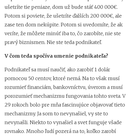
ušetríte tie peniaze, dom už bude stáť 400 000€.
Potom si poviete, že ušetríte ďalších 200 000€, ale
zase ten dom nekúpite. Potom si uvedomíte, že ak
veríte, že môžete minúť iba to, čo zarobíte, nie ste
pravý biznismen. Nie ste teda podnikateľ.
V čom teda spočíva umenie podnikateľa?
Podnikateľ sa musí naučiť, ako zarobiť 1 dolár
pomocou 50 centov, ktoré nemá. Na to však musí
rozumieť financiám, bankovníctvu, úverom a musí
porozumieť mechanizmu fungovania tohto sveta. V
29 rokoch bolo pre mňa fascinujúce objavovať tieto
mechanizmy. Ja som to nevynašiel, vy ste to
nevynašli. Niekto to vynašiel a svet funguje všade
rovnako. Mnoho ľudí pozerá na to, koľko zarobí