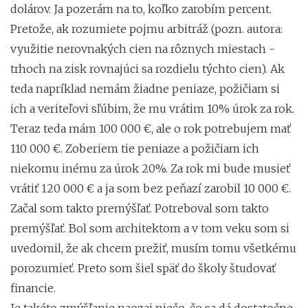
dolárov. Ja pozerám na to, koľko zarobím percent.
Pretože, ak rozumiete pojmu arbitráž (pozn. autora:
využitie nerovnakých cien na rôznych miestach -
trhoch na zisk rovnajúci sa rozdielu týchto cien). Ak
teda napríklad nemám žiadne peniaze, požičiam si
ich a veriteľovi sľúbim, že mu vrátim 10% úrok za rok.
Teraz teda mám 100 000 €, ale o rok potrebujem mať
110 000 €. Zoberiem tie peniaze a požičiam ich
niekomu inému za úrok 20%. Za rok mi bude musieť
vrátiť 120 000 € a ja som bez peňazí zarobil 10 000 €.
Začal som takto premýšľať. Potreboval som takto
premýšľať. Bol som architektom a v tom veku som si
uvedomil, že ak chcem prežiť, musím tomu všetkému
porozumieť. Preto som šiel späť do školy študovať
financie.
Je takéto zmýšľanie naozaj niečo, čo sa dá dostatočne