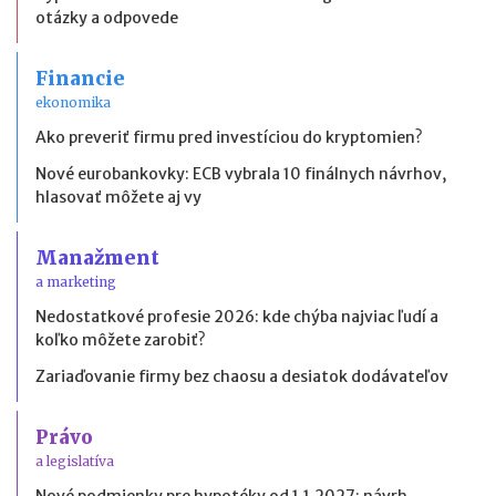
otázky a odpovede
Financie
ekonomika
Ako preveriť firmu pred investíciou do kryptomien?
Nové eurobankovky: ECB vybrala 10 finálnych návrhov,
hlasovať môžete aj vy
Manažment
a marketing
Nedostatkové profesie 2026: kde chýba najviac ľudí a
koľko môžete zarobiť?
Zariaďovanie firmy bez chaosu a desiatok dodávateľov
Právo
a legislatíva
Nové podmienky pre hypotéky od 1.1.2027: návrh