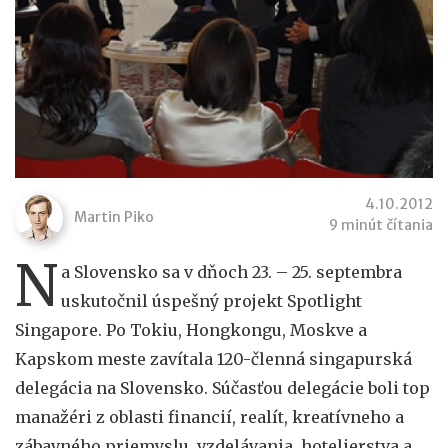
4.10.2012
Martin Piko
9 minút čítania
N
a Slovensko sa v dňoch 23. – 25. septembra
uskutočnil úspešný projekt Spotlight
Singapore. Po Tokiu, Hongkongu, Moskve a
Kapskom meste zavítala 120-členná singapurská
delegácia na Slovensko. Súčasťou delegácie boli top
manažéri z oblasti financií, realít, kreatívneho a
zábavného priemyslu, vzdelávania, hotelierstva a