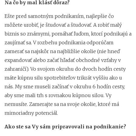
Na čo by mal klásť dôraz?
Ešte pred samotným podnikaním, najlepšie čo
môžete urobiť, je študovať a študovať. A robiť malý
biznis so známymi, pomáhať ľuďom, ktorí podnikajú a
zaujímať sa. V rozbehu podnikania odporúčam
zamerať sa najskôr na najbližšie okolie (nie hneď
expandovať alebo začať hľadať obchodné vzťahy v
zahraničí). Vo svojom okruhu do dvoch hodín cesty
máte kúpnu silu spotrebiteľov trikrát vyššiu ako u
nás. My sme museli začínať v okruhu 6 hodín cesty,
aby sme mali trh s rovnakou kúpnou silou. Vy
nemusíte. Zamerajte sa na svoje okolie, ktoré má
mimoriadny potenciál.
Ako ste sa Vy sám pripravovali na podnikanie?