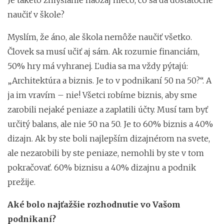
naučiť v škole?
Myslím, že áno, ale škola nemôže naučiť všetko.
Človek sa musí učiť aj sám. Ak rozumie financiám,
50% hry má vyhranej. Ľudia sa ma vždy pýtajú:
„Architektúra a biznis. Je to v podnikaní 50 na 50?“. A
ja im vravím – nie! Všetci robíme biznis, aby sme
zarobili nejaké peniaze a zaplatili účty. Musí tam byť
určitý balans, ale nie 50 na 50. Je to 60% biznis a 40%
dizajn. Ak by ste boli najlepším dizajnérom na svete,
ale nezarobili by ste peniaze, nemohli by ste v tom
pokračovať. 60% biznisu a 40% dizajnu a podnik
prežije.
Aké bolo najťažšie rozhodnutie vo Vašom
podnikaní?