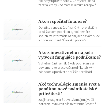
finančných prostriedkov. Čo myslíte, dá sa
začať aj vtedy, keď máte minimum zdrojov?
Ako si spočítať financie?
Oplatí sa venovať čas finančným projekciám
pred štartom podnikania, hoci nemáte
spoľahlivé informácie o tom, ako sa vám bude
v podnikaní dariť? Čo a ako počítať?
Ako z inovatívneho nápadu
vytvoriť fungujúce podnikanie?
V dnešnej časti seriálu Škola podnikania si
povieme, ako pracovať s podnikateľským
nápadom a posúvať ho bližšie k realizácii.
Aké technológie zmenia svet a
ponúknu nové podnikateľské
príležitosti?
Zaujíma vás, ktoré odvetvia majú najväčší
potenciál ovplyvniť náš život v budúcnosti?