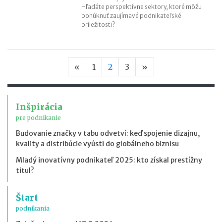
Hľadáte perspektívne sektory, ktoré môžu
ponúknuť zaujímavé podnikateľské
príležitosti?
Predchádzajúca strana
Nasledujúca stran
«
1
2
3
»
Inšpirácia
pre podnikanie
Budovanie značky v tabu odvetví: keď spojenie dizajnu,
kvality a distribúcie vyústi do globálneho biznisu
Mladý inovatívny podnikateľ 2025: kto získal prestížny
titul?
Štart
podnikania