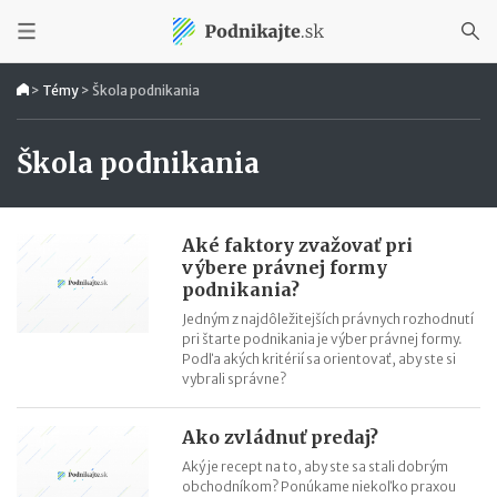
>
Témy
>
Škola podnikania
Škola podnikania
Aké faktory zvažovať pri
výbere právnej formy
podnikania?
Jedným z najdôležitejších právnych rozhodnutí
pri štarte podnikania je výber právnej formy.
Podľa akých kritérií sa orientovať, aby ste si
vybrali správne?
Ako zvládnuť predaj?
Aký je recept na to, aby ste sa stali dobrým
obchodníkom? Ponúkame niekoľko praxou