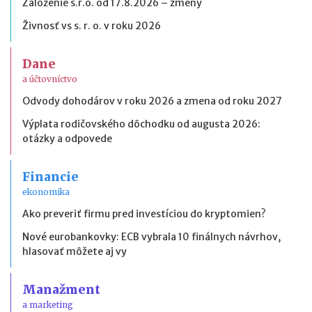
Založenie s.r.o. od 17.8.2026 – zmeny
Živnosť vs s. r. o. v roku 2026
Dane
a účtovníctvo
Odvody dohodárov v roku 2026 a zmena od roku 2027
Výplata rodičovského dôchodku od augusta 2026:
otázky a odpovede
Financie
ekonomika
Ako preveriť firmu pred investíciou do kryptomien?
Nové eurobankovky: ECB vybrala 10 finálnych návrhov,
hlasovať môžete aj vy
Manažment
a marketing