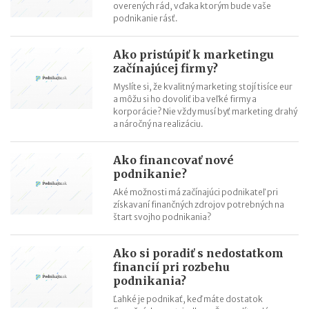
overených rád, vďaka ktorým bude vaše
podnikanie rásť.
Ako pristúpiť k marketingu
začínajúcej firmy?
Myslíte si, že kvalitný marketing stojí tisíce eur
a môžu si ho dovoliť iba veľké firmy a
korporácie? Nie vždy musí byť marketing drahý
a náročný na realizáciu.
Ako financovať nové
podnikanie?
Aké možnosti má začínajúci podnikateľ pri
získavaní finančných zdrojov potrebných na
štart svojho podnikania?
Ako si poradiť s nedostatkom
financií pri rozbehu
podnikania?
Ľahké je podnikať, keď máte dostatok