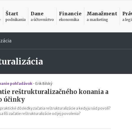
Štart
Dane
Financie
Manažment
Prá
e
podnikania
a účtovníctvo
ekonomika
a marketing
a legi
izácia
turalizácia
anie pohľadávok
-
Erik Bilský
atie reštrukturalizačného konania a
o účinky
 praktické dôsledky začatia reštrukturalizácie a kedy ju súd povolí?
a líši začatie reštrukturalizácie od jej povolenia?