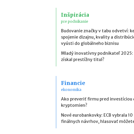
Inšpirácia
pre podnikanie
Budovanie značky v tabu odvetví: k
spojenie dizajnu, kvality a distribúci
vyústi do globálneho biznisu
Mladý inovatívny podnikateľ 2025:
získal prestížny titul?
Financie
ekonomika
Ako preveriť firmu pred investíciou
kryptomien?
Nové eurobankovky: ECB vybrala 10
finálnych návrhov, hlasovať môžete