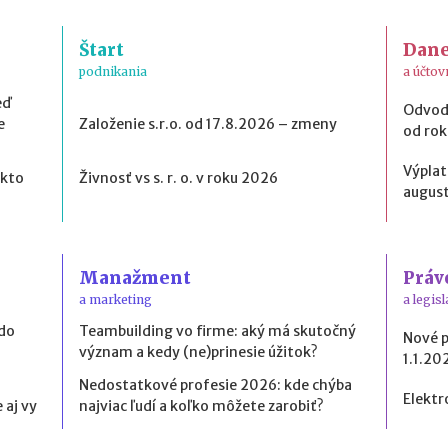
Štart
Dan
podnikania
a účtov
eď
Odvod
e
Založenie s.r.o. od 17.8.2026 – zmeny
od ro
Výplat
 kto
Živnosť vs s. r. o. v roku 2026
august
Manažment
Práv
a marketing
a legisl
 do
Teambuilding vo firme: aký má skutočný
Nové 
význam a kedy (ne)prinesie úžitok?
1.1.20
Nedostatkové profesie 2026: kde chýba
Elektr
 aj vy
najviac ľudí a koľko môžete zarobiť?