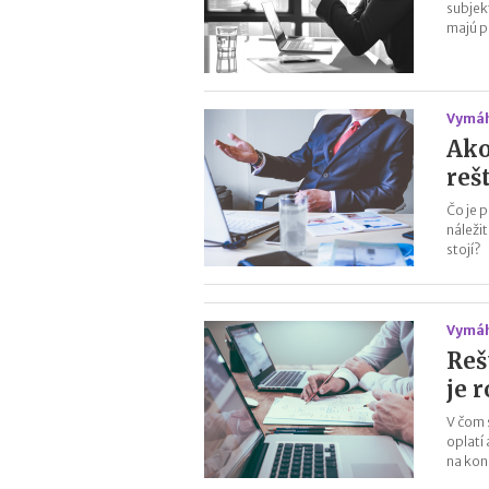
subjek
majú p
Vymáh
Ako
reš
Čo je 
náleži
stojí?
Vymáh
Reš
je 
V čom s
oplatí
na kon