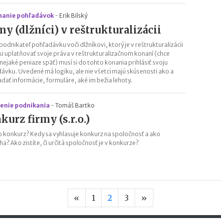
anie pohľadávok
-
Erik Bilský
my (dlžníci) v reštrukturalizácii
podnikateľ pohľadávku voči dlžníkovi, ktorý je v reštrukturalizácii
 si uplatňovať svoje práva v reštrukturalizačnom konaní (chce
nejaké peniaze späť) musí si do tohto konania prihlásiť svoju
ávku. Uvedené má logiku, ale nie všetci majú skúsenosti ako a
adať informácie, formuláre, aké im bežia lehoty.
enie podnikania
-
Tomáš Bartko
kurz firmy (s.r.o.)
to konkurz? Kedy sa vyhlasuje konkurz na spoločnosť a ako
a? Ako zistíte, či určitá spoločnosť je v konkurze?
Predchádzajúca strana
Nasledujúca stran
«
1
2
3
»