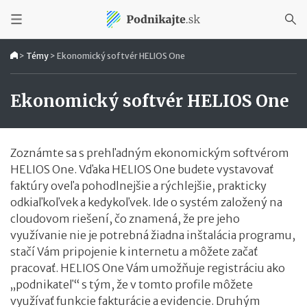
>
Témy
>
Ekonomický softvér HELIOS One
Ekonomický softvér HELIOS One
Zoznámte sa s prehľadným ekonomickým softvérom
HELIOS One. Vďaka HELIOS One budete vystavovať
faktúry oveľa pohodlnejšie a rýchlejšie, prakticky
odkiaľkoľvek a kedykoľvek. Ide o systém založený na
cloudovom riešení, čo znamená, že pre jeho
využívanie nie je potrebná žiadna inštalácia programu,
stačí Vám pripojenie k internetu a môžete začať
pracovať. HELIOS One Vám umožňuje registráciu ako
„podnikateľ“ s tým, že v tomto profile môžete
využívať funkcie fakturácie a evidencie. Druhým