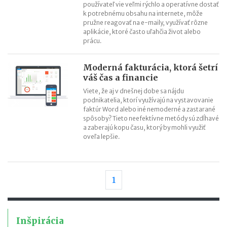
používateľ vie veľmi rýchlo a operatívne dostať
k potrebnému obsahu na internete, môže
pružne reagovať na e-maily, využívať rôzne
aplikácie, ktoré často uľahčia život alebo
prácu.
Moderná fakturácia, ktorá šetrí
váš čas a financie
Viete, že aj v dnešnej dobe sa nájdu
podnikatelia, ktorí využívajú na vystavovanie
faktúr Word alebo iné nemoderné a zastarané
spôsoby? Tieto neefektívne metódy sú zdĺhavé
a zaberajú kopu času, ktorý by mohli využiť
oveľa lepšie.
1
Inšpirácia