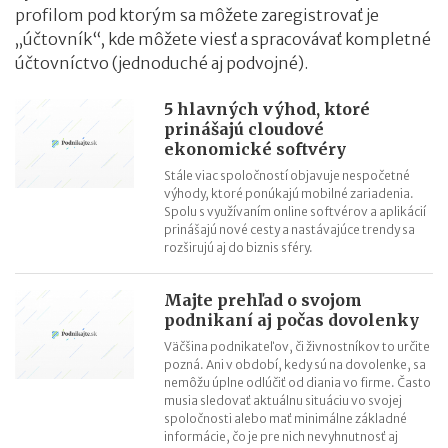
profilom pod ktorým sa môžete zaregistrovať je
„účtovník“, kde môžete viesť a spracovávať kompletné
účtovníctvo (jednoduché aj podvojné).
5 hlavných výhod, ktoré
prinášajú cloudové
ekonomické softvéry
Stále viac spoločností objavuje nespočetné
výhody, ktoré ponúkajú mobilné zariadenia.
Spolu s využívaním online softvérov a aplikácií
prinášajú nové cesty a nastávajúce trendy sa
rozširujú aj do biznis sféry.
Majte prehľad o svojom
podnikaní aj počas dovolenky
Väčšina podnikateľov, či živnostníkov to určite
pozná. Ani v období, kedy sú na dovolenke, sa
nemôžu úplne odlúčiť od diania vo firme. Často
musia sledovať aktuálnu situáciu vo svojej
spoločnosti alebo mať minimálne základné
informácie, čo je pre nich nevyhnutnosť aj