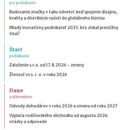
pre podnikanie
Budovanie značky v tabu odvetví: keď spojenie dizajnu,
kvality a distribúcie vyústi do globálneho biznisu
Mladý inovatívny podnikateľ 2025: kto získal prestížny
titul?
Štart
podnikania
Založenie s.r.o. od 17.8.2026 – zmeny
Živnosť vs s. r. o. v roku 2026
Dane
a účtovníctvo
Odvody dohodárov v roku 2026 a zmena od roku 2027
Výplata rodičovského dôchodku od augusta 2026:
otázky a odpovede