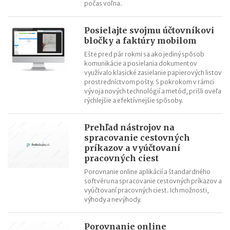
počas voľna.
Posielajte svojmu účtovníkovi
bločky a faktúry mobilom
Ešte pred pár rokmi sa ako jediný spôsob
komunikácie a posielania dokumentov
využívalo klasické zasielanie papierových listov
prostredníctvom pošty. S pokrokom v rámci
vývoja nových technológií a metód, prišli oveľa
rýchlejšie a efektívnejšie spôsoby.
Prehľad nástrojov na
spracovanie cestovných
príkazov a vyúčtovaní
pracovných ciest
Porovnanie online aplikácií a štandardného
softvéru na spracovanie cestovných príkazov a
vyúčtovaní pracovných ciest. Ich možnosti,
výhody a nevýhody.
Porovnanie online