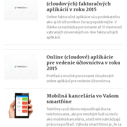
(cloudových) fakturačných
aplikácií v roku 2015
Online fakturačné aplikácie sú u podnikateľov
ako aj ich účtovníkov čoraz populárnejšie. V
článku sa nachádza porovnanie až 31 vlastností
vybraných slovenských on-line fakturačných
aplikácií.
Online (cloudové) aplikácie
pre vedenie účtovníctva v roku
2015
Prehľad a stručné porovnanie cloudových
online aplikácií pre vedenie účtovníctva.
Mobilná kancelária vo Vašom
smartfóne
Telefóny sa už dávno nepoužívajú iba na
telefonovanie, ale pre mnohých ľudí sú niečo
ako mobilná kancelária, a tiež nimi nahrádzajú
prácu na počítači. Výhoda smartfónov je, že sa