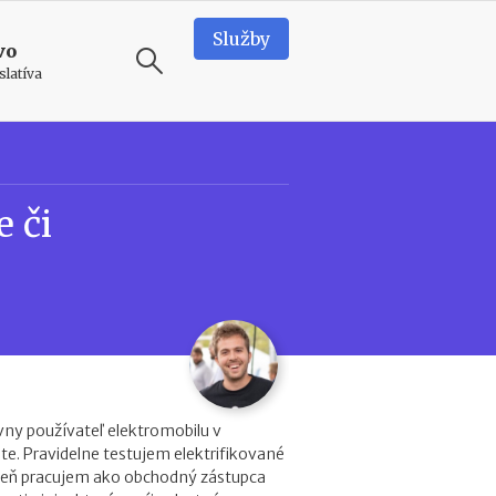
Služby
vo
slatíva
ODPORÚČAME
T
e či
e
a
m
b
u
i
l
d
i
n
vny používateľ elektromobilu v
g
. Pravidelne testujem elektrifikované
v
veň pracujem ako obchodný zástupca
o