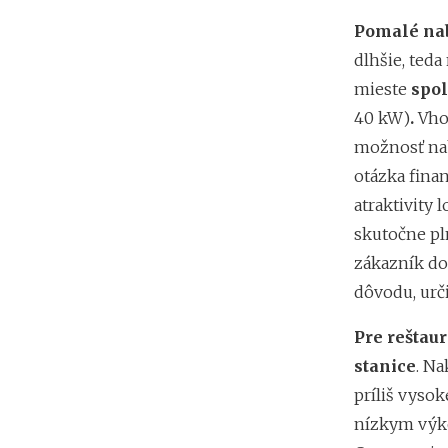
Pomalé nab
dlhšie, teda
mieste
spol
40 kW)
.
Vhod
možnosť nabi
otázka finan
atraktivity
skutočne pl
zákazník do
dôvodu, urč
Pre reštaur
stanice
.
Na
príliš vysok
nízkym výko