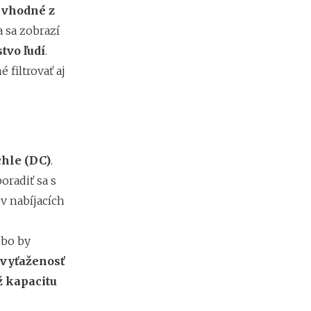
ť
vhodné z
e
s
a sa zobrazí
i
tvo ľudí
.
e
2
filtrovať aj
0
2
6
:
k
d
chle (DC)
.
e
c
oradiť sa s
h
v nabíjacích
ý
b
a
ebo by
n
a
vyťaženosť
j
ž kapacitu
v
i