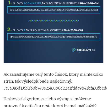
Ak zahashujeme celý tento článok, ktorý má niekoľko
strán, tak výsledok bude nasledovný:
3a8a085d13652b0b748c25835b6e22a1fdda9b41bfa35fbed
Hashovací algoritmus a jeho výstup si môžeme
prirovnať k odtlačku prsta, ktorý by mal mať každý