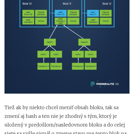
Tiež ak by niekto chcel meniť obsah bloku, tak sa
zmení aj hash a ten nie je zhodný s tým, ktorý je
uložený v predošlom/nasledovnom bloku a do celej
siete sa vyšle signál o zmene stavu pre tento blok na