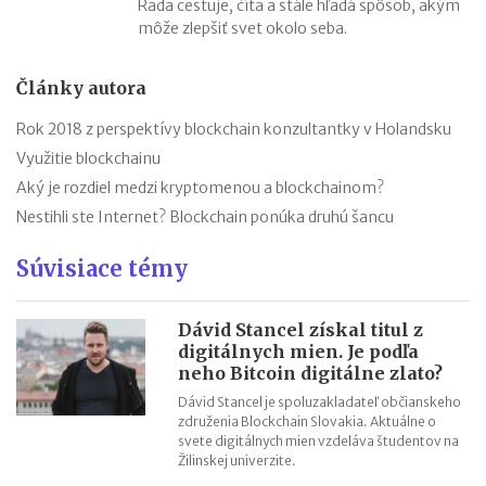
Rada cestuje, číta a stále hľadá spôsob, akým
môže zlepšiť svet okolo seba.
Články autora
Rok 2018 z perspektívy blockchain konzultantky v Holandsku
Využitie blockchainu
Aký je rozdiel medzi kryptomenou a blockchainom?
Nestihli ste Internet? Blockchain ponúka druhú šancu
Súvisiace témy
Dávid Stancel získal titul z
digitálnych mien. Je podľa
neho Bitcoin digitálne zlato?
Dávid Stancel je spoluzakladateľ občianskeho
združenia Blockchain Slovakia. Aktuálne o
svete digitálnych mien vzdeláva študentov na
Žilinskej univerzite.