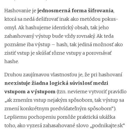
Hashovanie je
jednosmerná forma šifrovania
,
ktorá sa nedá dešifrovať inak ako metódou pokus-
omyl. Ak hashujeme identický obsah, tak jeho
zahashovaný výstup bude vždy rovnaký. Ak teda
poznáme iba výstup – hash, tak jediná možnosť ako
zistiť vstup je skúšať rôzne vstupy a porovnávať
hashe.
Druhou zaujímavou vlastnosťou je, že pri hashovaní
neexistuje žiadna logická súvislosť medzi
vstupom a výstupom
(tzn. nevieme vytvoriť pravidlo
„ak zmením vstup nejakým spôsobom, tak výstup sa
zmení konkrétnym predvídateľným spôsobom“).
Lepšiemu pochopeniu pomôže praktická ukážka
toho, ako vyzerá zahasahované slovo „podnikajte.sk“