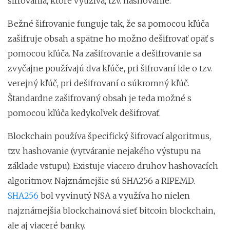
šifrovania, ktoré využíva, tzv. hashovanie.
Bežné šifrovanie funguje tak, že sa pomocou kľúča
zašifruje obsah a spätne ho možno dešifrovať opäť s
pomocou kľúča. Na zašifrovanie a dešifrovanie sa
zvyčajne používajú dva kľúče, pri šifrovaní ide o tzv.
verejný kľúč, pri dešifrovaní o súkromný kľúč.
Štandardne zašifrovaný obsah je teda možné s
pomocou kľúča kedykoľvek dešifrovať.
Blockchain používa špecifický šifrovací algoritmus,
tzv. hashovanie (vytváranie nejakého výstupu na
základe vstupu). Existuje viacero druhov hashovacích
algoritmov. Najznámejšie sú SHA256 a RIPEMD.
SHA256
bol vyvinutý NSA a využíva ho nielen
najznámejšia blockchainová sieť bitcoin blockchain,
ale aj viaceré banky.