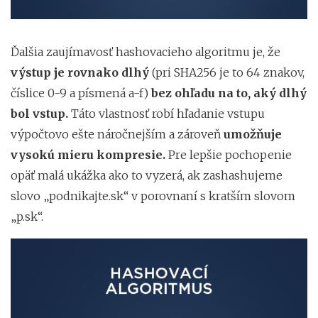
Ďalšia zaujímavosť hashovacieho algoritmu je, že
výstup je rovnako dlhý
(pri SHA256 je to 64 znakov,
číslice 0-9 a písmená a-f)
bez ohľadu na to, aký dlhý
bol vstup.
Táto vlastnosť robí hľadanie vstupu
výpočtovo ešte náročnejším a zároveň
umožňuje
vysokú mieru kompresie.
Pre lepšie pochopenie
opäť malá ukážka ako to vyzerá, ak zashashujeme
slovo „podnikajte.sk“ v porovnaní s kratším slovom
„p.sk“.