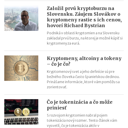
Založil prvú kryptoburzu na
Slovensku. Záujem Slovákov o
kryptomeny rastie s ich cenou,
hovorí Richard Bystrian
Podniká v oblasti kryptomien a na Slovensku
zakladal prvú burzu, na ktorej je možné kúpiť si
kryptomeny za eurá.
Kryptomeny, altcoiny a tokeny
– čo je čo?
Kryptomenový svet a jeho definície sú pre
bežného človeka často španielskou dedinou.
Prinášame informácie, ktoré vám pomôžu sa
zorientovať.
Čo je tokenizácia a čo môže
priniesť
S rozvojom kryptomien nabral pojem
tokenizácia nový rozmer. Tento článok vám
vysvetlí, čo je tokenizácia aktív v