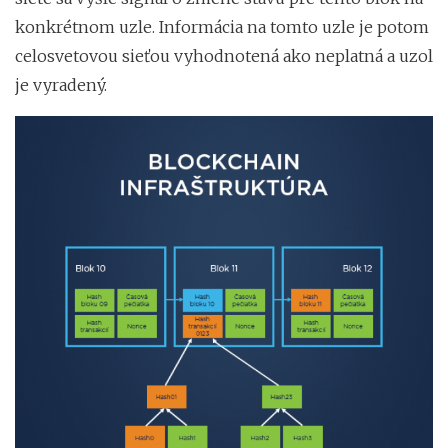
konkrétnom uzle. Informácia na tomto uzle je potom
celosvetovou sieťou vyhodnotená ako neplatná a uzol
je vyradený.