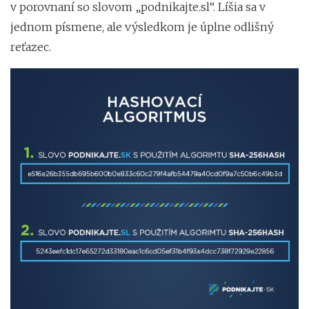
v porovnaní so slovom „podnikajte.sl“. Líšia sa v
jednom písmene, ale výsledkom je úplne odlišný
reťazec.