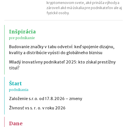
kryptomenovom svete, aké prináša výhody a
zároveň aké má úskalia pre podnikateľov ale aj
fyzické osoby.
Inšpirácia
pre podnikanie
Budovanie značky v tabu odvetví: keď spojenie dizajnu,
kvality a distribúcie vyústi do globálneho biznisu
Mladý inovatívny podnikateľ 2025: kto získal prestížny
titul?
Štart
podnikania
Založenie s.r.o. od 17.8.2026 – zmeny
Živnosť vs s. r. o. v roku 2026
Dane