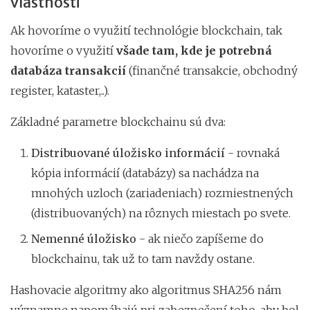
vlastnosti
Ak hovoríme o využití technológie blockchain, tak
hovoríme o využití
všade tam, kde je potrebná
databáza transakcií
(finančné transakcie, obchodný
register, kataster,..).
Základné parametre blockchainu sú dva:
Distribuované úložisko informácií
- rovnaká
kópia informácií (databázy) sa nachádza na
mnohých uzloch (zariadeniach) rozmiestnených
(distribuovaných) na rôznych miestach po svete.
Nemenné úložisko
- ak niečo zapíšeme do
blockchainu, tak už to tam navždy ostane.
Hashovacie algoritmy ako algoritmus SHA256 nám
významne napomáhajú pri zabezpečení toho, aby bol