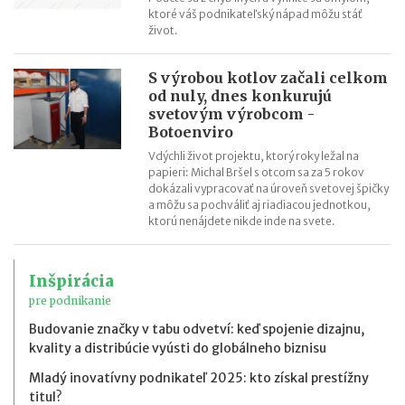
ktoré váš podnikateľský nápad môžu stáť
život.
S výrobou kotlov začali celkom
od nuly, dnes konkurujú
svetovým výrobcom -
Botoenviro
Vdýchli život projektu, ktorý roky ležal na
papieri: Michal Bršel s otcom sa za 5 rokov
dokázali vypracovať na úroveň svetovej špičky
a môžu sa pochváliť aj riadiacou jednotkou,
ktorú nenájdete nikde inde na svete.
Inšpirácia
pre podnikanie
Budovanie značky v tabu odvetví: keď spojenie dizajnu,
kvality a distribúcie vyústi do globálneho biznisu
Mladý inovatívny podnikateľ 2025: kto získal prestížny
titul?