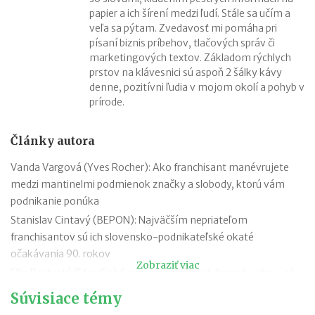
papier a ich šírení medzi ľudí. Stále sa učím a
veľa sa pýtam. Zvedavosť mi pomáha pri
písaní biznis príbehov, tlačových správ či
marketingových textov. Základom rýchlych
prstov na klávesnici sú aspoň 2 šálky kávy
denne, pozitívni ľudia v mojom okolí a pohyb v
prírode.
Články autora
Vanda Vargová (Yves Rocher): Ako franchisant manévrujete
medzi mantinelmi podmienok značky a slobody, ktorú vám
podnikanie ponúka
Stanislav Cintavý (BEPON): Najväčším nepriateľom
franchisantov sú ich slovensko-podnikateľské okaté
očakávania 90. rokov
Zobraziť viac
Filip Bachratý (EfectFit): Snažíme sa myslieť dopredu, aby u nás
zákazníci našli všetko, čo hľadajú
Súvisiace témy
Iveta Živicová (ERA): Ak je niekto individualista, nech ide cestou