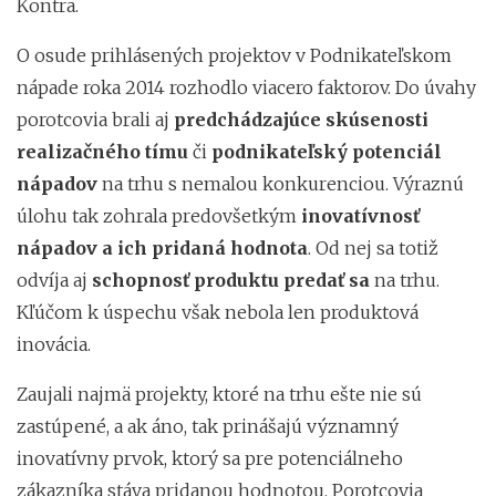
Kontra.
O osude prihlásených projektov v Podnikateľskom
nápade roka 2014 rozhodlo viacero faktorov. Do úvahy
porotcovia brali aj
predchádzajúce skúsenosti
realizačného tímu
či
podnikateľský potenciál
nápadov
na trhu s nemalou konkurenciou. Výraznú
úlohu tak zohrala predovšetkým
inovatívnosť
nápadov a ich pridaná hodnota
. Od nej sa totiž
odvíja aj
schopnosť produktu predať sa
na trhu.
Kľúčom k úspechu však nebola len produktová
inovácia.
Zaujali najmä projekty, ktoré na trhu ešte nie sú
zastúpené, a ak áno, tak prinášajú významný
inovatívny prvok, ktorý sa pre potenciálneho
zákazníka stáva pridanou hodnotou. Porotcovia