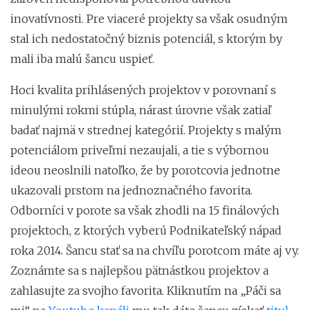
inovatívnosti. Pre viaceré projekty sa však osudným
stal ich nedostatočný biznis potenciál, s ktorým by
mali iba malú šancu uspieť.
Hoci kvalita prihlásených projektov v porovnaní s
minulými rokmi stúpla, nárast úrovne však zatiaľ
badať najmä v strednej kategórií. Projekty s malým
potenciálom priveľmi nezaujali, a tie s výbornou
ideou neoslnili natoľko, že by porotcovia jednotne
ukazovali prstom na jednoznačného favorita.
Odborníci v porote sa však zhodli na 15 finálových
projektoch, z ktorých vyberú Podnikateľský nápad
roka 2014. Šancu stať sa na chvíľu porotcom máte aj vy.
Zoznámte sa s najlepšou pätnástkou projektov a
zahlasujte za svojho favorita. Kliknutím na „Páči sa