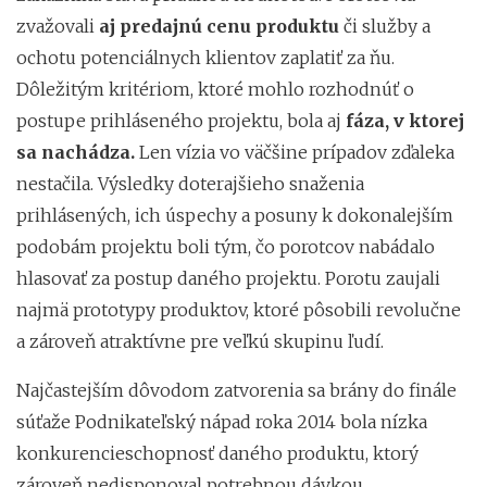
zvažovali
aj predajnú cenu produktu
či služby a
ochotu potenciálnych klientov zaplatiť za ňu.
Dôležitým kritériom, ktoré mohlo rozhodnúť o
postupe prihláseného projektu, bola aj
fáza, v ktorej
sa nachádza.
Len vízia vo väčšine prípadov zďaleka
nestačila. Výsledky doterajšieho snaženia
prihlásených, ich úspechy a posuny k dokonalejším
podobám projektu boli tým, čo porotcov nabádalo
hlasovať za postup daného projektu. Porotu zaujali
najmä prototypy produktov, ktoré pôsobili revolučne
a zároveň atraktívne pre veľkú skupinu ľudí.
Najčastejším dôvodom zatvorenia sa brány do finále
súťaže Podnikateľský nápad roka 2014 bola nízka
konkurencieschopnosť daného produktu, ktorý
zároveň nedisponoval potrebnou dávkou