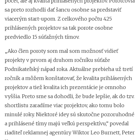
počet, ale aj kvalita prihlásených projektov. Porotcovia
sa preto rozhodli dať šancu osobne sa predstaviť
viacerým start-upom. Z celkového počtu 425
prihlásených projektov sa tak porote osobne
predviedlo 15 súťažných tímov.
„Ako člen poroty som mal som možnosť vidieť
projekty v prvom aj druhom ročníku súťaže
Podnikateľský nápad roka. Aktuálne prebieha už tretí
ročník a môžem konštatovať, že kvalita prihlásených
projektov a tiež kvalita ich prezentácie je omnoho
vyššia. Preto sme sa dohodli, že bude lepšie, ak do tzv.
shortlistu zaradíme viac projektov, ako tomu bolo
minulé roky. Niektoré idey sú skutočne pozoruhodné
a prihlásené tímy majú veľkú perspektívu,“ povedal
riaditeľ reklamnej agentúry Wiktor Leo Burnett, Peter