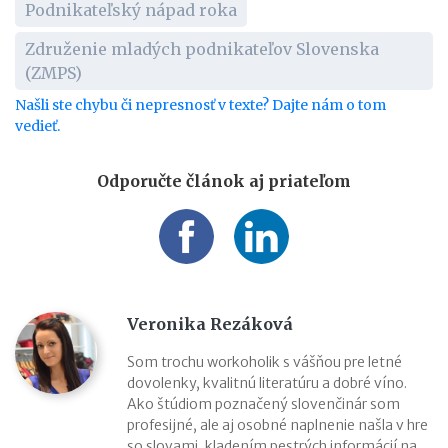
Podnikateľský nápad roka
Združenie mladých podnikateľov Slovenska
(ZMPS)
Našli ste chybu či nepresnosť v texte? Dajte nám o tom
vedieť.
Odporučte článok aj priateľom
Veronika Rezáková
Som trochu workoholik s vášňou pre letné
dovolenky, kvalitnú literatúru a dobré víno.
Ako štúdiom poznačený slovenčinár som
profesijné, ale aj osobné naplnenie našla v hre
so slovami, kladením pestrých informácií na