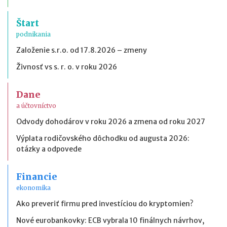
Štart
podnikania
Založenie s.r.o. od 17.8.2026 – zmeny
Živnosť vs s. r. o. v roku 2026
Dane
a účtovníctvo
Odvody dohodárov v roku 2026 a zmena od roku 2027
Výplata rodičovského dôchodku od augusta 2026:
otázky a odpovede
Financie
ekonomika
Ako preveriť firmu pred investíciou do kryptomien?
Nové eurobankovky: ECB vybrala 10 finálnych návrhov,