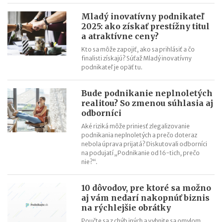
vlastného podnikania bez zastrešenia silnou značkou. Franšíza
Mladý inovatívny podnikateľ
je pre tímových hráčov
2025: ako získať prestížny titul
Ľubica Mačugová (Cyprianus): Nevzdávajte sa pri prvom
a atraktívne ceny?
neúspechu, každé poznanie vás posúva ďalej. Najdôležitejšia je
Kto sa môže zapojiť, ako sa prihlásiť a čo
chuť a výdrž
finalisti získajú? Súťaž Mladý inovatívny
podnikateľ je opäť tu.
Roman Fridrich (Coffee Brothers): Až keď sme mali produkt
hodný franchisingu, pustili sme sa do budovania siete
Bude podnikanie neplnoletých
Mohla si vybrať medzi dovolenkou v Thajsku a vyšívacím
realitou? So zmenou súhlasia aj
strojom. Zvolila druhú možnosť a svetu predstavila značku Just
odborníci
Love
Aké riziká môže priniesť zlegalizovanie
Pavel Čmelík (Hamleys): Na začiatku svojej kariéry som netušil,
podnikania neplnoletých a prečo doteraz
nebola úprava prijatá? Diskutovali odborníci
že tento rok otvorím druhé najväčšie hračkárstvo na svete
na podujatí „Podnikanie od 16-tich, prečo
Už po 5 mesiacoch na trhu senzory iniciatívneho Trenčana
nie?“.
monitorovali kontajnery v Sydney
Lekári jej dávali takmer nulové šance. Ona popri svojej liečbe
10 dôvodov, pre ktoré sa možno
vytvorila slovenskú značku Oxywater
aj vám nedarí nakopnúť biznis
na rýchlejšie obrátky
Poučte sa z chýb iných a vyhnite sa omylom,