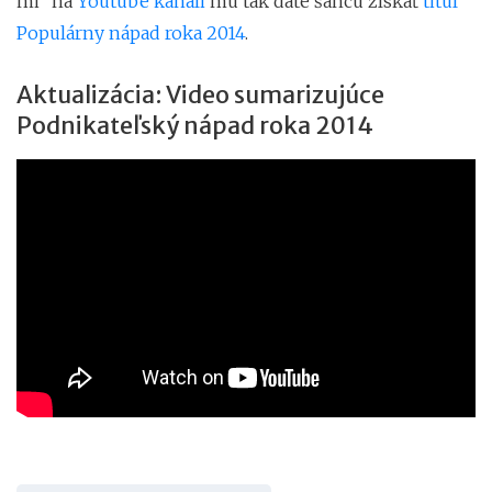
mi“ na
Youtube kanáli
mu tak dáte šancu získať
titul
Populárny nápad roka 2014
.
Aktualizácia: Video sumarizujúce
Podnikateľský nápad roka 2014