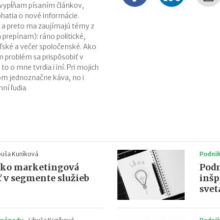
a vypĺňam písaním článkov,
hatia o nové informácie.
 a preto ma zaujímajú témy z
 prepínam): ráno politické,
ľské a večer spoločenské. Ako
 problém sa prispôsobiť v
 to o mne tvrdia i iní. Pri mojich
gom jednoznačne káva, no i
ní ľudia.
buša Kuníková
Podni
ako marketingová
Podn
ť v segmente služieb
inšp
svet