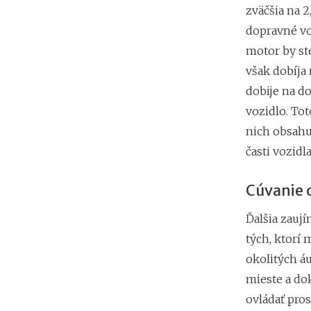
zväčšia na 2
dopravné voz
motor by ste
však dobíja
dobije na d
vozidlo. To
nich obsahu
časti vozidla
Cúvanie 
Ďalšia zaují
tých, ktorí
okolitých áu
mieste a do
ovládať pro