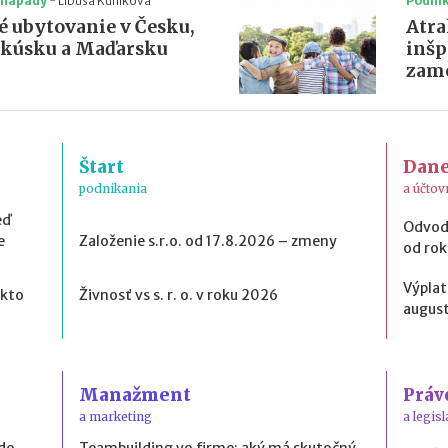
 nápady
-
Libuša Kuníková
Podni
é ubytovanie v Česku,
Atra
akúsku a Maďarsku
inšp
zame
Štart
Dan
podnikania
a účtov
eď
Odvod
e
Založenie s.r.o. od 17.8.2026 – zmeny
od ro
Výplat
 kto
Živnosť vs s. r. o. v roku 2026
august
Manažment
Práv
a marketing
a legisl
 do
Teambuilding vo firme: aký má skutočný