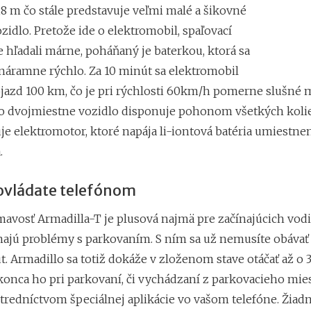
,8 m čo stále predstavuje veľmi malé a šikovné
idlo. Pretože ide o elektromobil, spaľovací
 hľadali márne, poháňaný je baterkou, ktorá sa
 náramne rýchlo. Za 10 minút sa elektromobil
ojazd 100 km, čo je pri rýchlosti 60km/h pomerne slušné 
to dvojmiestne vozidlo disponuje pohonom všetkých kolie
je elektromotor, ktoré napája li-iontová batéria umiestne
.
ovládate telefónom
mavosť Armadilla-T je plusová najmä pre začínajúcich vodič
 majú problémy s parkovaním. S ním sa už nemusíte obávať
t. Armadillo sa totiž dokáže v zloženom stave otáčať až o 
konca ho pri parkovaní, či vychádzaní z parkovacieho mie
stredníctvom špeciálnej aplikácie vo vašom telefóne. Žiad