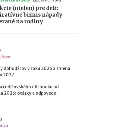
h
kateľské nápady
-
Libuša Kuníková
y
kcie (nielen) pre deti:
p
iratívne biznis nápady
o
rané na rodiny
t
é
k
y
o
e
d
níctvo
1
.
y dohodárov v roku 2026 a zmena
1
ku 2027
.
2
a rodičovského dôchodku od
0
a 2026: otázky a odpovede
2
7
:
n
o
á
atíva
v
r