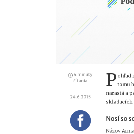
P
4 minúty
ohľad 
čítania
tomu b
narastá a p
24.6.2015
skladacích 
Nosí so s
Názov Armad