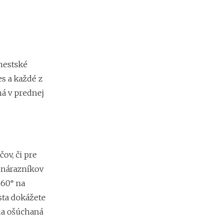
t
o
k
?
mestské
N
s a každé z
e
d
ná v prednej
o
s
t
a
t
k
ov, či pre
o
v
 nárazníkov
é
360° na
p
sta dokážete
r
o
na ošúchaná
f