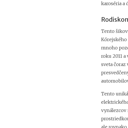
karoséria a
Rodiskom
Tento šikov
Kórejského i
mnoho pozor
roku 2011 a
sveta čoraz 
presvedčený
automobilov
Tento uniká
elektrického
vynálezcov 
prostriedko
ale rovnako