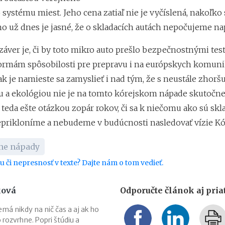
ystému miest. Jeho cena zatiaľ nie je vyčíslená, nakoľko 
no už dnes je jasné, že o skladacích autách nepočujeme na
záver je, či by toto mikro auto prešlo bezpečnostnými tes
rmám spôsobilosti pre prepravu i na európskych komuni
k je namieste sa zamyslieť i nad tým, že s neustále zhorš
a ekológiou nie je na tomto kórejskom nápade skutočne
teda ešte otázkou zopár rokov, či sa k niečomu ako sú skl
prikloníme a nebudeme v budúcnosti nasledovať vízie Kó
vne nápady
bu či nepresnosť v texte? Dajte nám o tom vedieť.
ková
Odporučte článok aj pri
má nikdy na nič čas a aj ak ho
 rozvrhne. Popri štúdiu a