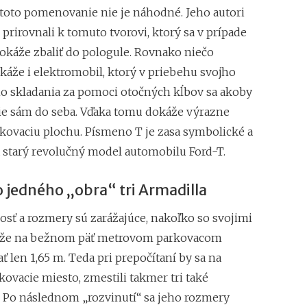
 toto pomenovanie nie je náhodné. Jeho autori
rirovnali k tomuto tvorovi, ktorý sa v prípade
okáže zbaliť do pologule. Rovnako niečo
áže i elektromobil, ktorý v priebehu svojho
o skladania za pomoci otočných kĺbov sa akoby
ie sám do seba. Vďaka tomu dokáže výrazne
kovaciu plochu. Písmeno T je zasa symbolické a
 starý revolučný model automobilu Ford-T.
 jedného „obra“ tri Armadilla
sť a rozmery sú zarážajúce, nakoľko so svojimi
áže na bežnom päť metrovom parkovacom
ť len 1,65 m. Teda pri prepočítaní by sa na
kovacie miesto, zmestili takmer tri také
. Po následnom „rozvinutí“ sa jeho rozmery