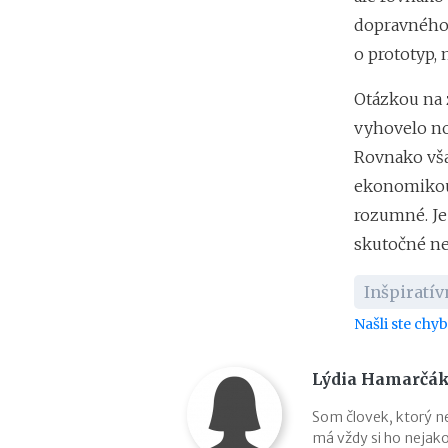
dopravného s
o prototyp, 
Otázkou na 
vyhovelo no
Rovnako vša
ekonomikou 
rozumné. Je 
skutočné ne
Inšpiratí
Našli ste chy
Lýdia Hamarčá
Som človek, ktorý ne
má vždy si ho nejako