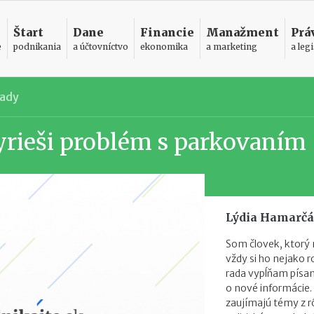
Štart
Dane
Financie
Manažment
Prá
e
podnikania
a účtovníctvo
ekonomika
a marketing
a legi
pady
yrieši problém s parkovaním
Lýdia Hamarč
Som človek, ktorý 
vždy si ho nejako r
rada vypĺňam písan
o nové informácie.
zaujímajú témy z r