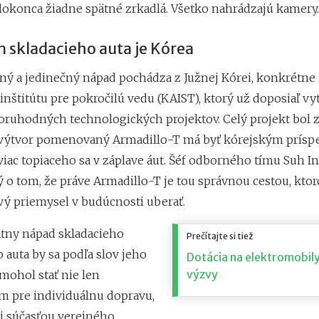
 dokonca žiadne spätné zrkadlá. Všetko nahrádzajú kamery.
 skladacieho auta je Kórea
ný a jedinečný nápad pochádza z Južnej Kórei, konkrétne 
nštitútu pre pokročilú vedu (KAIST), ktorý už doposiaľ vyt
uhodných technologických projektov. Celý projekt bol z
 výtvor pomenovaný Armadillo-T má byť kórejským prís
viac topiaceho sa v záplave áut. Šéf odborného tímu Suh In
 o tom, že práve Armadillo-T je tou správnou cestou, ktor
ý priemysel v budúcnosti uberať.
tny nápad skladacieho
Prečítajte si tiež
 auta by sa podľa slov jeho
Dotácia na elektromobil
výzvy
mohol stať nie len
m pre individuálnu dopravu,
 i súčasťou verejného