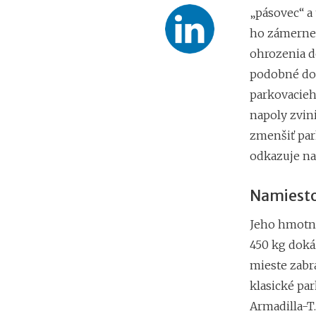
„pásovec“ a
ho zámerne p
ohrozenia d
podobné dok
parkovacieh
napoly zvin
zmenšiť par
odkazuje na
Namiesto
Jeho hmotno
450 kg dok
mieste zabra
klasické par
Armadilla-T