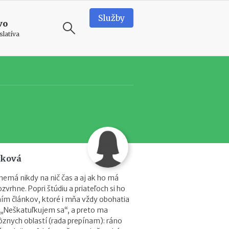
Služby
vo
slatíva
ODPORÚČAME
T
e
a
m
b
u
i
áková
l
d
nemá nikdy na nič čas a aj ak ho má
i
ozvrhne. Popri štúdiu a priateľoch si ho
n
ím článkov, ktoré i mňa vždy obohatia
g
 „Neškatuľkujem sa“, a preto ma
v
ôznych oblastí (rada prepínam): ráno
o