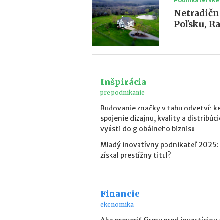
Podnikateľské
Netradičn
Poľsku, R
Inšpirácia
pre podnikanie
Budovanie značky v tabu odvetví: k
spojenie dizajnu, kvality a distribúci
vyústi do globálneho biznisu
Mladý inovatívny podnikateľ 2025:
získal prestížny titul?
Financie
ekonomika
Ako preveriť firmu pred investíciou