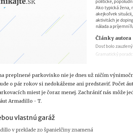
politické, popolud
Ako typická žena,
akejkoľvek situácii,
aktivitách je dopi
nálada a príjemní ľ
Články autora
Dosť bolo zauzlený
Gramatický poradc
Káva v spreji
Simulátor prostred
na preplnené parkovisko nie je dnes už ničím výnimoč
Plyšový medvedík s
ude o pár rokov si nedokážeme ani predstaviť. Počet áu
Startup Sharks pom
arkovacích miest je čoraz menej. Zachrániť nás môže je
Neviditeľná cyklisti
áut Armadillo - T.
Zapnite si slnečné 
Ekologická budúcno
ebou vlastnú garáž
Domáci varič piva 
illo v preklade zo španielčiny znamená