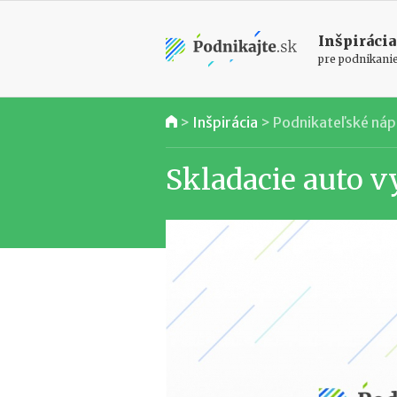
Inšpirácia
pre podnikani
>
Inšpirácia
>
Podnikateľské ná
Skladacie auto v