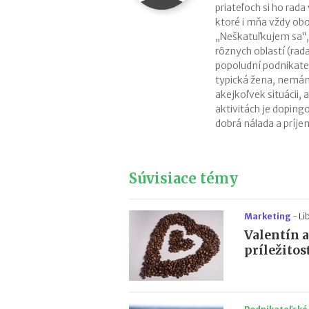
priateľoch si ho rad
ktoré i mňa vždy obo
„Neškatuľkujem sa“,
rôznych oblastí (rada
popoludní podnikate
typická žena, nemám
akejkoľvek situácii, a
aktivitách je dopin
dobrá nálada a príjem
Súvisiace témy
Marketing
-
Li
Valentín 
príležitos