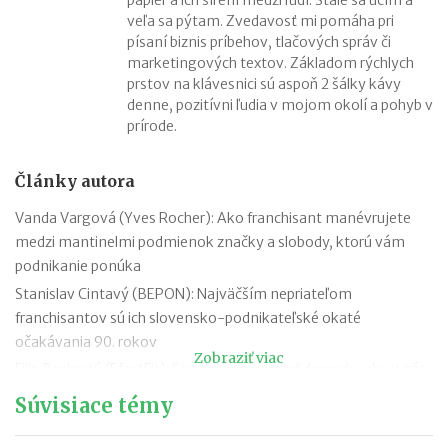
veľa sa pýtam. Zvedavosť mi pomáha pri
písaní biznis príbehov, tlačových správ či
marketingových textov. Základom rýchlych
prstov na klávesnici sú aspoň 2 šálky kávy
denne, pozitívni ľudia v mojom okolí a pohyb v
prírode.
Články autora
Vanda Vargová (Yves Rocher): Ako franchisant manévrujete
medzi mantinelmi podmienok značky a slobody, ktorú vám
podnikanie ponúka
Stanislav Cintavý (BEPON): Najväčším nepriateľom
franchisantov sú ich slovensko-podnikateľské okaté
očakávania 90. rokov
Zobraziť viac
Filip Bachratý (EfectFit): Snažíme sa myslieť dopredu, aby u nás
zákazníci našli všetko, čo hľadajú
Súvisiace témy
Iveta Živicová (ERA): Ak je niekto individualista, nech ide cestou
vlastného podnikania bez zastrešenia silnou značkou. Franšíza