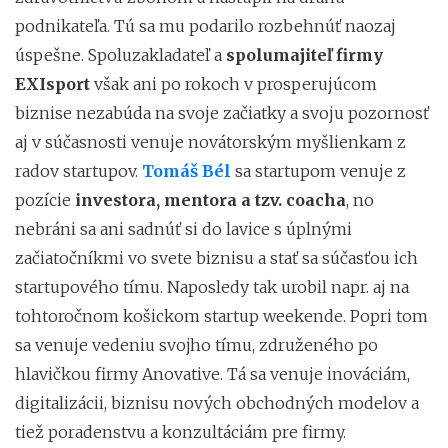
podnikateľa. Tú sa mu podarilo rozbehnúť naozaj
úspešne. Spoluzakladateľ a
spolumajiteľ firmy
EXIsport
však ani po rokoch v prosperujúcom
biznise nezabúda na svoje začiatky a svoju pozornosť
aj v súčasnosti venuje novátorským myšlienkam z
radov startupov.
Tomáš Bél
sa startupom venuje z
pozície
investora, mentora a tzv. coacha
, no
nebráni sa ani sadnúť si do lavice s úplnými
začiatočníkmi vo svete biznisu a stať sa súčasťou ich
startupového tímu. Naposledy tak urobil napr. aj na
tohtoročnom košickom startup weekende. Popri tom
sa venuje vedeniu svojho tímu, združeného po
hlavičkou firmy Anovative. Tá sa venuje inováciám,
digitalizácii, biznisu nových obchodných modelov a
tiež poradenstvu a konzultáciám pre firmy.