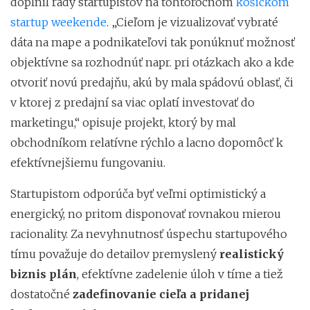
doplnil rady startupistov na tohtoročnom
košickom
startup weekende
. „Cieľom je vizualizovať vybraté
dáta na mape a podnikateľovi tak ponúknuť možnosť
objektívne sa rozhodnúť napr. pri otázkach ako a kde
otvoriť novú predajňu, akú by mala spádovú oblasť, či
v ktorej z predajní sa viac oplatí investovať do
marketingu,“ opisuje projekt, ktorý by mal
obchodníkom relatívne rýchlo a lacno dopomôcť k
efektívnejšiemu fungovaniu.
Startupistom odporúča byť veľmi optimistický a
energický, no pritom disponovať rovnakou mierou
racionality. Za nevyhnutnosť úspechu startupového
tímu považuje do detailov premyslený
realistický
biznis plán
, efektívne zadelenie úloh v tíme a tiež
dostatočné
zadefinovanie cieľa a pridanej