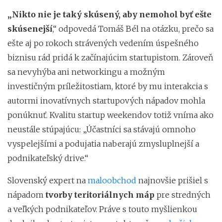
„Nikto nie je taký skúsený, aby nemohol byť ešte
skúsenejší
,“ odpovedá Tomáš Bél na otázku, prečo sa
ešte aj po rokoch strávených vedením úspešného
biznisu rád pridá k začínajúcim startupistom. Zároveň
sa nevyhýba ani networkingu a možným
investičným príležitostiam, ktoré by mu interakcia s
autormi inovatívnych startupových nápadov mohla
ponúknuť. Kvalitu startup weekendov totiž vníma ako
neustále stúpajúcu: „Účastníci sa stávajú omnoho
vyspelejšími a podujatia naberajú zmysluplnejší a
podnikateľský drive.“
Slovenský expert na
maloobchod
najnovšie prišiel s
nápadom
tvorby teritoriálnych máp
pre stredných
a veľkých podnikateľov. Práve s touto myšlienkou