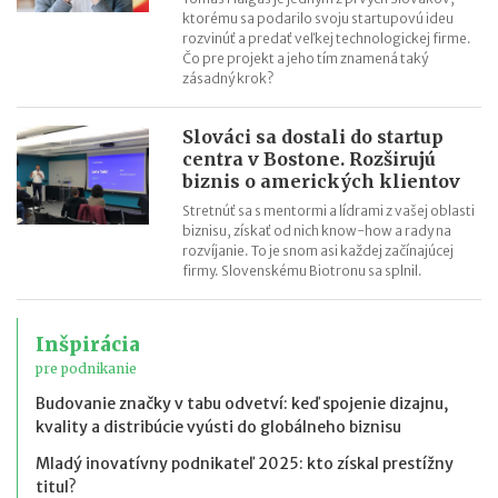
ktorému sa podarilo svoju startupovú ideu
rozvinúť a predať veľkej technologickej firme.
Čo pre projekt a jeho tím znamená taký
zásadný krok?
Slováci sa dostali do startup
centra v Bostone. Rozširujú
biznis o amerických klientov
Stretnúť sa s mentormi a lídrami z vašej oblasti
biznisu, získať od nich know-how a rady na
rozvíjanie. To je snom asi každej začínajúcej
firmy. Slovenskému Biotronu sa splnil.
Inšpirácia
pre podnikanie
Budovanie značky v tabu odvetví: keď spojenie dizajnu,
kvality a distribúcie vyústi do globálneho biznisu
Mladý inovatívny podnikateľ 2025: kto získal prestížny
titul?