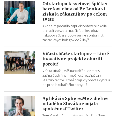
Od startupu k svetovej špičke:
je pre tímových hráčov
barefoot obuv od Be Lenka si
Ľubica Mačugová (Cyprianus): Nevzdávajte sa pri prvom
získala zákazníkov po celom
neúspechu, každé poznanie vás posúva ďalej. Najdôležitejšia je
svete
chuť a výdrž
Ako sa im podarilo napriek nedôvere okolia
preraziť vo svete, naučiť ľudí bez obáv
Roman Fridrich (Coffee Brothers): Až keď sme mali produkt
nakupovať barefoot-y online a pritiahnuť
hodný franchisingu, pustili sme sa do budovania siete
zahraničných kolegov do Žiliny?
Mohla si vybrať medzi dovolenkou v Thajsku a vyšívacím
strojom. Zvolila druhú možnosť a svetu predstavila značku Just
Víťazi súťaže startupov – ktoré
Love
inovatívne projekty ohúrili
porotu?
Pavel Čmelík (Hamleys): Na začiatku svojej kariéry som netušil,
že tento rok otvorím druhé najväčšie hračkárstvo na svete
Vďaka súťaži „Máš nápad?“ bude mať 9
začínajúcich firiem možnosť rozvíjať sa v
Už po 5 mesiacoch na trhu senzory iniciatívneho Trenčana
Startup centre. Ktoré projekty porota vybrala
monitorovali kontajnery v Sydney
do pred inkubačného pobytu?
Lekári jej dávali takmer nulové šance. Ona popri svojej liečbe
vytvorila slovenskú značku Oxywater
Aplikácia Sphere.Me z dielne
mladého Slováka zaujala
spoločnosť Twitter
Tomáš Halgaš je jedným z prvých Slovákov,