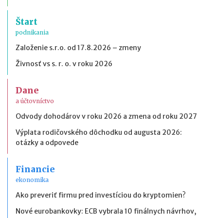
Štart
podnikania
Založenie s.r.o. od 17.8.2026 – zmeny
Živnosť vs s. r. o. v roku 2026
Dane
a účtovníctvo
Odvody dohodárov v roku 2026 a zmena od roku 2027
Výplata rodičovského dôchodku od augusta 2026:
otázky a odpovede
Financie
ekonomika
Ako preveriť firmu pred investíciou do kryptomien?
Nové eurobankovky: ECB vybrala 10 finálnych návrhov,