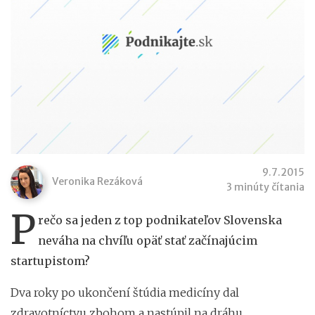
9.7.2015
Veronika Rezáková
3 minúty čítania
P
rečo sa jeden z top podnikateľov Slovenska
neváha na chvíľu opäť stať začínajúcim
startupistom?
Dva roky po ukončení štúdia medicíny dal
zdravotníctvu zbohom a nastúpil na dráhu