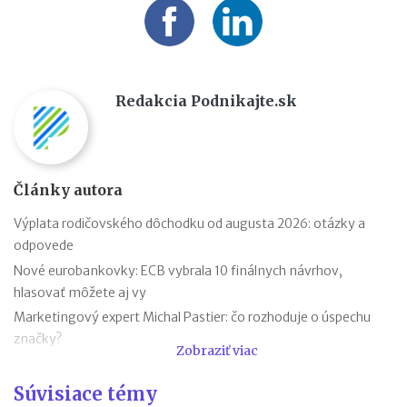
Redakcia Podnikajte.sk
Články autora
Výplata rodičovského dôchodku od augusta 2026: otázky a
odpovede
Nové eurobankovky: ECB vybrala 10 finálnych návrhov,
hlasovať môžete aj vy
Marketingový expert Michal Pastier: čo rozhoduje o úspechu
značky?
Zobraziť viac
Nová metodika k rovnakému odmeňovaniu: ako postupovať pri
hodnotení pracovných miest
Súvisiace témy