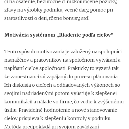
či na ošatenie, bezúročné či nízkoúročené pôžičky,
zľavy na výrobky podniku, vecné dary, pomoc pri
starostlivosti o deti, rôzne bonusy, atď.
Motivácia systémom „Riadenie podľa cieľov“
Tento spôsob motivovania je založený na spolupráci
manažérov a pracovníkov na spoločnom vytváraní a
napĺňaní cieľov spoločnosti. Prakticky to vyzerá tak,
že zamestnanci sú zapájaný do procesu plánovania.
Ich diskusia o cieľoch a odhadovaných výkonoch so
svojimi nadriadenými potom vyúsťuje k zlepšenej
komunikácii a nálade vo firme, čo vedie k zvýšenému
úsiliu. Pravidelné hodnotenie a nové stanovovanie
cieľov prispieva k zlepšeniu kontroly v podniku.
Metóda predpokladá pri svojom zavádzaní