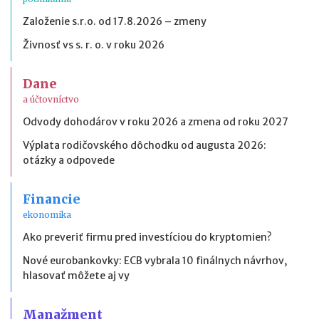
Založenie s.r.o. od 17.8.2026 – zmeny
Živnosť vs s. r. o. v roku 2026
Dane
a účtovníctvo
Odvody dohodárov v roku 2026 a zmena od roku 2027
Výplata rodičovského dôchodku od augusta 2026:
otázky a odpovede
Financie
ekonomika
Ako preveriť firmu pred investíciou do kryptomien?
Nové eurobankovky: ECB vybrala 10 finálnych návrhov,
hlasovať môžete aj vy
Manažment