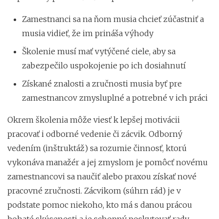
Zamestnanci sa na ňom musia chcieť zúčastniť a
musia vidieť, že im prináša výhody
Školenie musí mať vytýčené ciele, aby sa
zabezpečilo uspokojenie po ich dosiahnutí
Získané znalosti a zručnosti musia byť pre
zamestnancov zmysluplné a potrebné v ich práci
Okrem školenia môže viesť k lepšej motivácii
pracovať i odborné vedenie či zácvik. Odborný
vedením (inštruktáž) sa rozumie činnosť, ktorú
vykonáva manažér a jej zmyslom je pomôcť novému
zamestnancovi sa naučiť alebo praxou získať nové
pracovné zručnosti. Zácvikom (súhrn rád) je v
podstate pomoc niekoho, kto má s danou prácou
bohaté skúsenosti a je schopný poskytovať rady