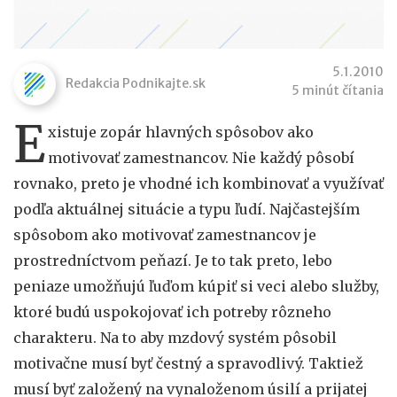
5.1.2010
Redakcia Podnikajte.sk
5 minút čítania
E
xistuje zopár hlavných spôsobov ako
motivovať zamestnancov. Nie každý pôsobí
rovnako, preto je vhodné ich kombinovať a využívať
podľa aktuálnej situácie a typu ľudí. Najčastejším
spôsobom ako motivovať zamestnancov je
prostredníctvom peňazí. Je to tak preto, lebo
peniaze umožňujú ľuďom kúpiť si veci alebo služby,
ktoré budú uspokojovať ich potreby rôzneho
charakteru. Na to aby mzdový systém pôsobil
motivačne musí byť čestný a spravodlivý. Taktiež
musí byť založený na vynaloženom úsilí a prijatej