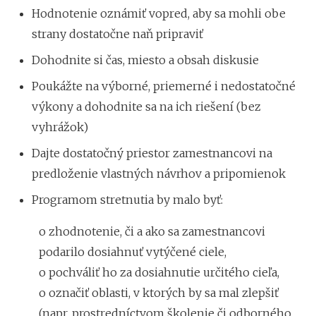
Hodnotenie oznámiť vopred, aby sa mohli obe
strany dostatočne naň pripraviť
Dohodnite si čas, miesto a obsah diskusie
Poukážte na výborné, priemerné i nedostatočné
výkony a dohodnite sa na ich riešení (bez
vyhrážok)
Dajte dostatočný priestor zamestnancovi na
predloženie vlastných návrhov a pripomienok
Programom stretnutia by malo byť:
o zhodnotenie, či a ako sa zamestnancovi
podarilo dosiahnuť vytýčené ciele,
o pochváliť ho za dosiahnutie určitého cieľa,
o označiť oblasti, v ktorých by sa mal zlepšiť
(napr. prostredníctvom školenie či odborného