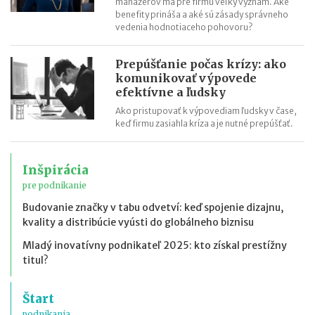
manažérov má pre firmu veľký význam. Aké
benefity prináša a aké sú zásady správneho
vedenia hodnotiaceho pohovoru?
Prepúšťanie počas krízy: ako
komunikovať výpovede
efektívne a ľudsky
Ako pristupovať k výpovediam ľudsky v čase,
keď firmu zasiahla kríza a je nutné prepúšťať.
Inšpirácia
pre podnikanie
Budovanie značky v tabu odvetví: keď spojenie dizajnu,
kvality a distribúcie vyústi do globálneho biznisu
Mladý inovatívny podnikateľ 2025: kto získal prestížny
titul?
Štart
podnikania