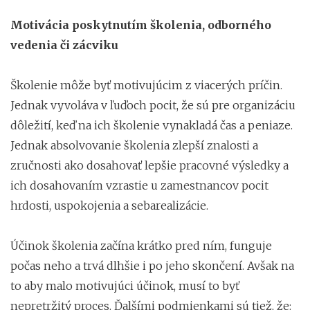
Motivácia poskytnutím školenia, odborného
vedenia či zácviku
Školenie môže byť motivujúcim z viacerých príčin.
Jednak vyvoláva v ľuďoch pocit, že sú pre organizáciu
dôležití, keď na ich školenie vynakladá čas a peniaze.
Jednak absolvovanie školenia zlepší znalosti a
zručnosti ako dosahovať lepšie pracovné výsledky a
ich dosahovaním vzrastie u zamestnancov pocit
hrdosti, uspokojenia a sebarealizácie.
Účinok školenia začína krátko pred ním, funguje
počas neho a trvá dlhšie i po jeho skončení. Avšak na
to aby malo motivujúci účinok, musí to byť
nepretržitý proces. Ďalšími podmienkami sú tiež, že: