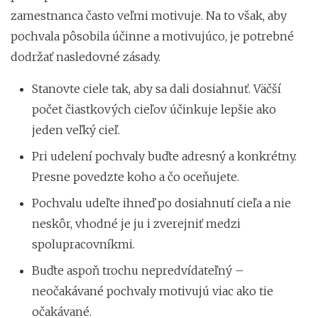
zamestnanca často veľmi motivuje. Na to však, aby
pochvala pôsobila účinne a motivujúco, je potrebné
dodržať nasledovné zásady.
Stanovte ciele tak, aby sa dali dosiahnuť. Väčší
počet čiastkových cieľov účinkuje lepšie ako
jeden veľký cieľ.
Pri udelení pochvaly buďte adresný a konkrétny.
Presne povedzte koho a čo oceňujete.
Pochvalu udeľte ihneď po dosiahnutí cieľa a nie
neskôr, vhodné je ju i zverejniť medzi
spolupracovníkmi.
Buďte aspoň trochu nepredvídateľný –
neočakávané pochvaly motivujú viac ako tie
očakávané.