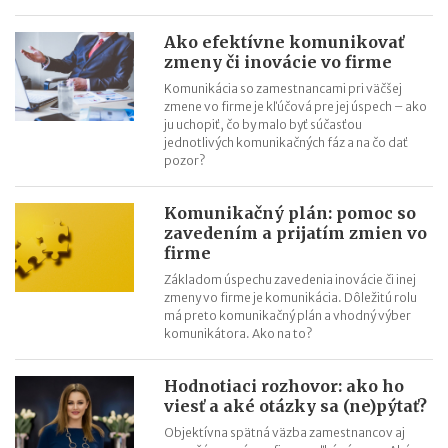
Kontroly odpočtu DPH pri autách na podnikanie
Kontroly influencerov a tvorcov digitálneho obsahu: finančná
Ako efektívne komunikovať
správa sa zameria na ich príjmy
zmeny či inovácie vo firme
Zmeny v e-faktúre: štát ju opravuje ešte pred zavedením
Komunikácia so zamestnancami pri väčšej
zmene vo firme je kľúčová pre jej úspech – ako
VÚB mení podmienky firemných debetných a kreditných kariet
ju uchopiť, čo by malo byť súčasťou
od 1.7.2026
jednotlivých komunikačných fáz a na čo dať
Mýty o dôchodkovej prognóze a riešenie sporných situácií
pozor?
Kedy vznikajú absolventom škôl povinnosti voči Sociálnej
poisťovni?
Komunikačný plán: pomoc so
zavedením a prijatím zmien vo
firme
Základom úspechu zavedenia inovácie či inej
zmeny vo firme je komunikácia. Dôležitú rolu
má preto komunikačný plán a vhodný výber
komunikátora. Ako na to?
Hodnotiaci rozhovor: ako ho
viesť a aké otázky sa (ne)pýtať?
Objektívna spätná väzba zamestnancov aj